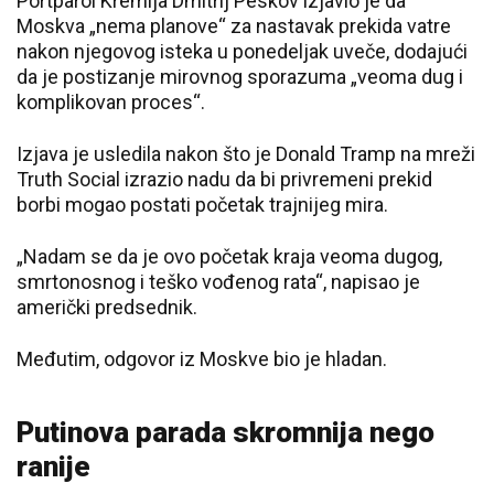
Portparol Kremlja Dmitrij Peskov izjavio je da
Moskva „nema planove“ za nastavak prekida vatre
nakon njegovog isteka u ponedeljak uveče, dodajući
da je postizanje mirovnog sporazuma „veoma dug i
komplikovan proces“.
Izjava je usledila nakon što je Donald Tramp na mreži
Truth Social izrazio nadu da bi privremeni prekid
borbi mogao postati početak trajnijeg mira.
„Nadam se da je ovo početak kraja veoma dugog,
smrtonosnog i teško vođenog rata“, napisao je
američki predsednik.
Međutim, odgovor iz Moskve bio je hladan.
Putinova parada skromnija nego
ranije