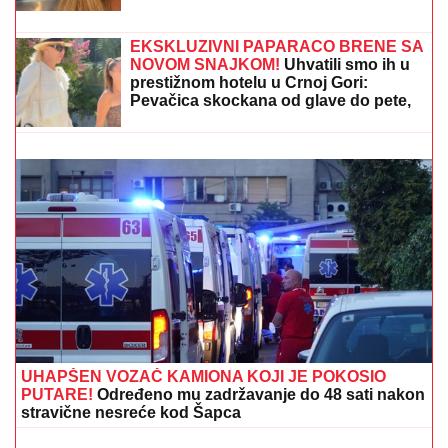
(FOTO) BELI LJILJANI I BELI KOVČEG
ZA UBIJENU LJUDMILU
Porodica
ispratila Ruskinju koju je ugušio turski
državljanin u Borči: Sveštenik držao
opelo na Lešću
SVI DETALJI DRAME MILICE I TERZE U CRNOJ
GORI!
On se hitno oglasio: "Rekla mi je da je sa
dečkom, sve ćemo rešiti na sudu"
EKSKLUZIVNI PAPARACO BRENE SA
NOVOM SNAJKOM!
Uhvatili smo ih u
prestižnom hotelu u Crnoj Gori:
Pevačica skockana od glave do pete,
Viktorova devojka bez šminke (VIDEO)