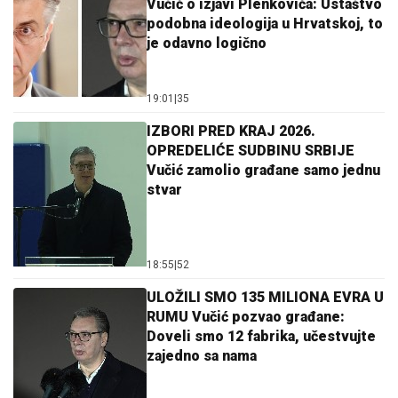
Vučić o izjavi Plenkovića: Ustaštvo
podobna ideologija u Hrvatskoj, to
je odavno logično
19:01
|
35
IZBORI PRED KRAJ 2026.
OPREDELIĆE SUDBINU SRBIJE
Vučić zamolio građane samo jednu
stvar
18:55
|
52
ULOŽILI SMO 135 MILIONA EVRA U
RUMU Vučić pozvao građane:
Doveli smo 12 fabrika, učestvujte
zajedno sa nama