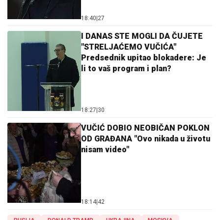
18:40
|
27
I DANAS STE MOGLI DA ČUJETE
"STRELJAĆEMO VUČIĆA"
Predsednik upitao blokadere: Je
li to vaš program i plan?
18:27
|
30
VUČIĆ DOBIO NEOBIČAN POKLON
OD GRAĐANA "Ovo nikada u životu
nisam video"
18:14
|
42