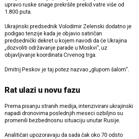
upravo ruske snage prekršile prekid vatre više od
1.800 puta.
Ukrajinski predsednik Volodimir Zelenski dodatno je
podigao tenzije kada je objavio satiričan
predsednički dekret u kojem navodi da će Ukrajina
„dozvoliti održavanje parade u Moskvi“, uz
objavljivanje koordinata Crvenog trga.
Dmitrij Peskov je taj potez nazvao „glupom šalom“.
Rat ulazi u novu fazu
Prema pisanju stranih medija, intenzivirani ukrajinski
napadi dronovima poslednjih meseci ozbiljno su
promenili bezbednosnu situaciju unutar Rusije.
Analitičari upozoravaju da sada čak oko 70 odsto