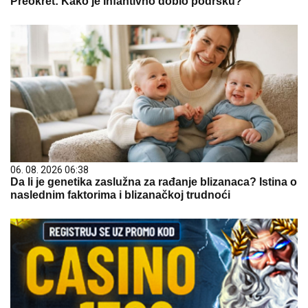
Preokret: Kako je Infantivno dobio podršku?
06. 08. 2026 06:38
Da li je genetika zaslužna za rađanje blizanaca? Istina o
naslednim faktorima i blizanačkoj trudnoći