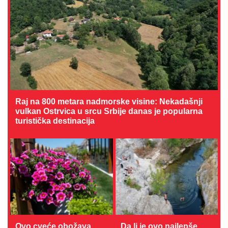
Raj na 800 metara nadmorske visine: Nekadašnji
vulkan Ostrvica u srcu Srbije danas je popularna
turistička destinacija
Ovo cveće obožava
Da li je ovo najlepše