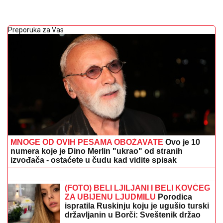
Preporuka za Vas
MNOGE OD OVIH PESAMA OBOŽAVATE
Ovo je 10
numera koje je Dino Merlin "ukrao" od stranih
izvođača - ostaćete u čudu kad vidite spisak
SVE OČI UPRTE BLISKI ISTOK:
Ovako
trenutno izgleda Ormuski moreuz
(FOTO)