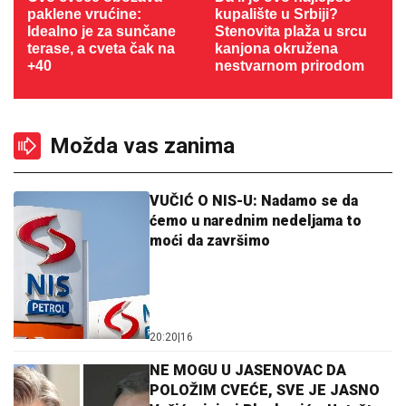
paklene vrućine:
kupalište u Srbiji?
Idealno je za sunčane
Stenovita plaža u srcu
terase, a cveta čak na
kanjona okružena
+40
nestvarnom prirodom
Možda vas zanima
VUČIĆ O NIS-U: Nadamo se da
ćemo u narednim nedeljama to
moći da završimo
20:20
|
16
NE MOGU U JASENOVAC DA
POLOŽIM CVEĆE, SVE JE JASNO