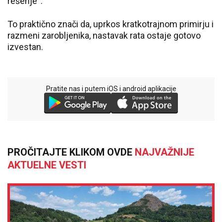
rešenje“.
To praktično znači da, uprkos kratkotrajnom primirju i
razmeni zarobljenika, nastavak rata ostaje gotovo
izvestan.
Pratite nas i putem iOS i android aplikacije
PROČITAJTE KLIKOM OVDE
NAJVAŽNIJE
AKTUELNE VESTI