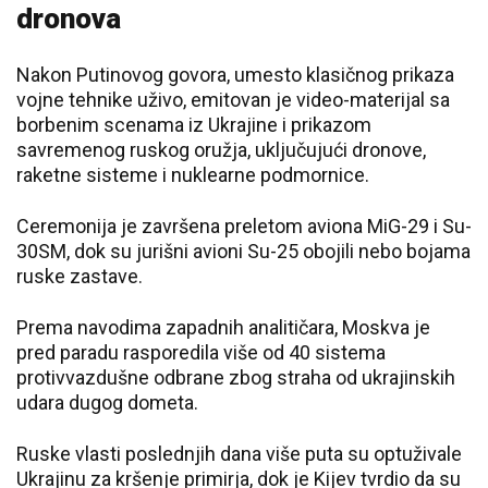
dronova
Nakon Putinovog govora, umesto klasičnog prikaza
vojne tehnike uživo, emitovan je video-materijal sa
borbenim scenama iz Ukrajine i prikazom
savremenog ruskog oružja, uključujući dronove,
raketne sisteme i nuklearne podmornice.
Ceremonija je završena preletom aviona MiG-29 i Su-
30SM, dok su jurišni avioni Su-25 obojili nebo bojama
ruske zastave.
Prema navodima zapadnih analitičara, Moskva je
pred paradu rasporedila više od 40 sistema
protivvazdušne odbrane zbog straha od ukrajinskih
udara dugog dometa.
Ruske vlasti poslednjih dana više puta su optuživale
Ukrajinu za kršenje primirja, dok je Kijev tvrdio da su