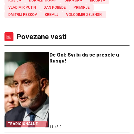
RUSIJA
DONALD TRAMP
UKRAJINA
MOSKVA
VLADIMIR PUTIN
DAN POBEDE
PRIMIRJE
DMITRIJ PESKOV
KREMLJ
VOLODIMIR ZELENSKI
Povezane vesti
De Gol: Svi bi da se presele u
Rusiju!
TRADICIONALNE
11:48
|
0
VREDNOSTI