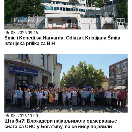
06. 08. 2026 09:46
Šmic i Kenedi sa Harvarda: Odlazak Kristijana Šmita
istorijska prilika za BiH
06. 08. 2026 11:00
Шта би?! Блокадери најављивали одмеравање
снага са СНС у Богатићу, па се нису појавили