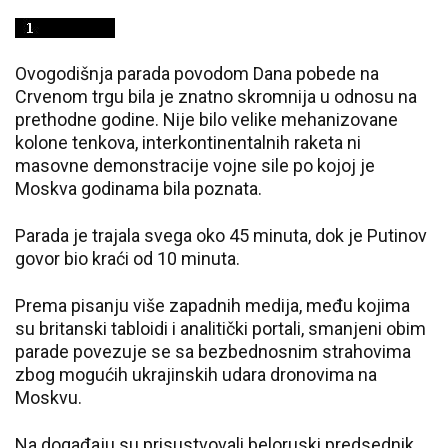
Ovogodišnja parada povodom Dana pobede na
Crvenom trgu bila je znatno skromnija u odnosu na
prethodne godine. Nije bilo velike mehanizovane
kolone tenkova, interkontinentalnih raketa ni
masovne demonstracije vojne sile po kojoj je
Moskva godinama bila poznata.
Parada je trajala svega oko 45 minuta, dok je Putinov
govor bio kraći od 10 minuta.
Prema pisanju više zapadnih medija, među kojima
su britanski tabloidi i analitički portali, smanjeni obim
parade povezuje se sa bezbednosnim strahovima
zbog mogućih ukrajinskih udara dronovima na
Moskvu.
Na događaju su prisustvovali beloruski predsednik