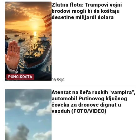
Zlatna flota: Trampovi vojni
brodovi mogli bi da koštaju
desetine milijardi dolara
PUNO KOŠTA
08:59
|
0
Atentat na šefa ruskih "vampira",
automobil Putinovog ključnog
čoveka za dronove dignut u
vazduh (FOTO/VIDEO)