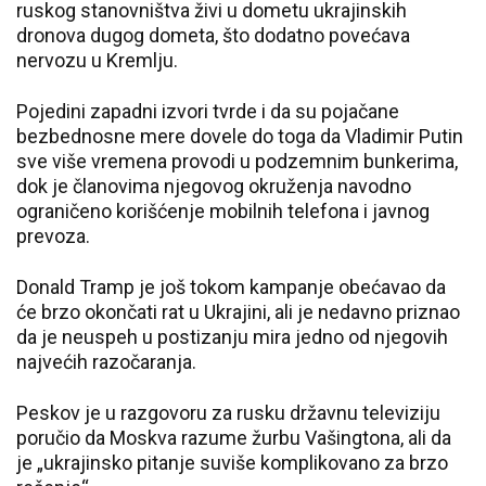
ruskog stanovništva živi u dometu ukrajinskih
dronova dugog dometa, što dodatno povećava
nervozu u Kremlju.
Pojedini zapadni izvori tvrde i da su pojačane
bezbednosne mere dovele do toga da Vladimir Putin
sve više vremena provodi u podzemnim bunkerima,
dok je članovima njegovog okruženja navodno
ograničeno korišćenje mobilnih telefona i javnog
prevoza.
Donald Tramp je još tokom kampanje obećavao da
će brzo okončati rat u Ukrajini, ali je nedavno priznao
da je neuspeh u postizanju mira jedno od njegovih
najvećih razočaranja.
Peskov je u razgovoru za rusku državnu televiziju
poručio da Moskva razume žurbu Vašingtona, ali da
je „ukrajinsko pitanje suviše komplikovano za brzo