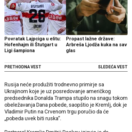
Povratak Lajpciga u elitu:
Propast lažne države:
Hofenhajm ili Štutgart u
Arbreša Ljodža kuka na sav
Ligi šampiona
glas
PRETHODNA VEST
SLEDEĆA VEST
Rusija neće produžiti trodnevno primirje sa
Ukrajinom koje je uz posredovanje američkog
predsednika Donalda Trampa stupilo na snagu tokom
obeležavanja Dana pobede, saopštio je Kremlj, dok je
Vladimir Putin na Crvenom trgu poručio da će
„pobeda uvek biti ruska“.