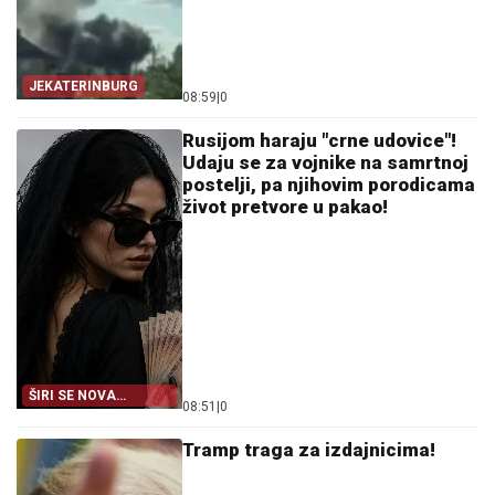
JEKATERINBURG
08:59
|
0
Rusijom haraju "crne udovice"!
Udaju se za vojnike na samrtnoj
postelji, pa njihovim porodicama
život pretvore u pakao!
ŠIRI SE NOVA
08:51
|
0
PREVARA!
Tramp traga za izdajnicima!