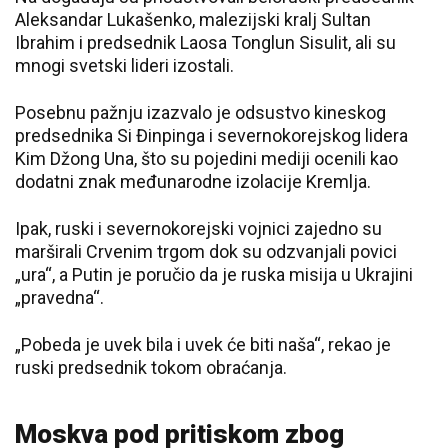
Aleksandar Lukašenko, malezijski kralj Sultan
Ibrahim i predsednik Laosa Tonglun Sisulit, ali su
mnogi svetski lideri izostali.
Posebnu pažnju izazvalo je odsustvo kineskog
predsednika Si Đinpinga i severnokorejskog lidera
Kim Džong Una, što su pojedini mediji ocenili kao
dodatni znak međunarodne izolacije Kremlja.
Ipak, ruski i severnokorejski vojnici zajedno su
marširali Crvenim trgom dok su odzvanjali povici
„ura“, a Putin je poručio da je ruska misija u Ukrajini
„pravedna“.
„Pobeda je uvek bila i uvek će biti naša“, rekao je
ruski predsednik tokom obraćanja.
Moskva pod pritiskom zbog