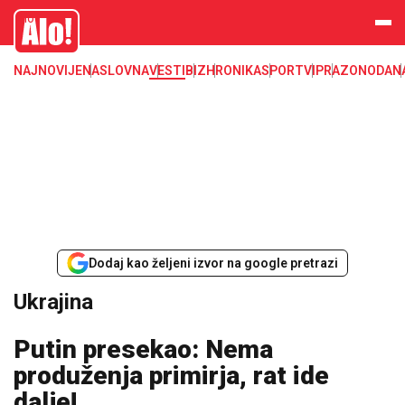
Ukrajina
Alo
NAJNOVIJE
NASLOVNA
VESTI
BIZ
HRONIKA
SPORT
VIP
RAZONODA
N
Dodaj kao željeni izvor na google pretrazi
Ukrajina
Putin presekao: Nema
produženja primirja, rat ide
dalje!