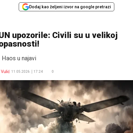
Dodaj kao željeni izvor na google pretrazi
 UN upozorile: Civili su u velikoj
opasnosti!
Haos u najavi
Vulić
11.05.2026.
17:24
0