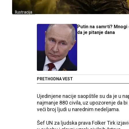
Ilustracija
Putin na samrti? Mnogi
da je pitanje dana
PRETHODNA VEST
Ujedinjene nacije saopštile su da je u 
najmanje 880 civila, uz upozorenje da bi 
veći broj ljudi u narednim nedeljama.
Šef UN za ljudska prava Folker Tirk izja