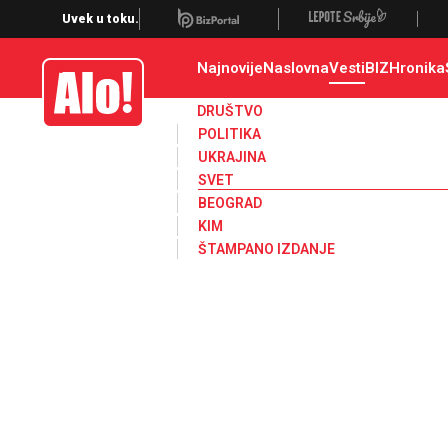
Svet, Ruske vesti, Planeta, Region
Uvek u toku.
Najnovije
Naslovna
Vesti
BIZ
Hronika
Alo
DRUŠTVO
POLITIKA
UKRAJINA
SVET
BEOGRAD
KIM
ŠTAMPANO IZDANJE