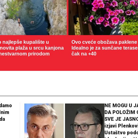
o najlepše kupalište u
Ovo cveće obožava paklene 
enovita plaža u srcu kanjona
Idealno je za sunčane terase
nestvarnom prirodom
čak na +40
adamo
NE MOGU U 
dnim
DA POLOŽIM 
da
SVE JE JASNO
izjavi Plenkov
Ustaštvo pod