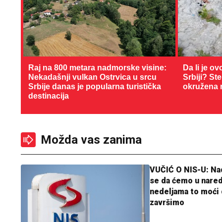
Raj na 800 metara nadmorske visine:
Da li je ov
Nekadašnji vulkan Ostrvica u srcu
Srbiji? St
Srbije danas je popularna turistička
okružena 
destinacija
Možda vas zanima
VUČIĆ O NIS-U: N
se da ćemo u nare
nedeljama to moći 
završimo