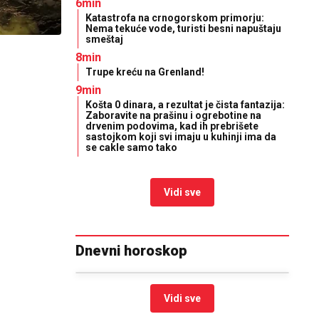
6min
Katastrofa na crnogorskom primorju:
Nema tekuće vode, turisti besni napuštaju
smeštaj
8min
Trupe kreću na Grenland!
9min
Košta 0 dinara, a rezultat je čista fantazija:
Zaboravite na prašinu i ogrebotine na
drvenim podovima, kad ih prebrišete
sastojkom koji svi imaju u kuhinji ima da
se cakle samo tako
Vidi sve
Dnevni horoskop
Vidi sve