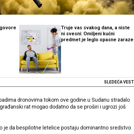
 govore
Truje vas svakog dana, a niste
ni svesni: Omiljeni kućni
predmet je leglo opasne zaraze
SLEDEĆA VEST
napadima dronovima tokom ove godine u Sudanu stradalo
građanski rat mogao dodatno da se proširi i ugrozi još
vio je da bespilotne letelice postaju dominantno sredstvo