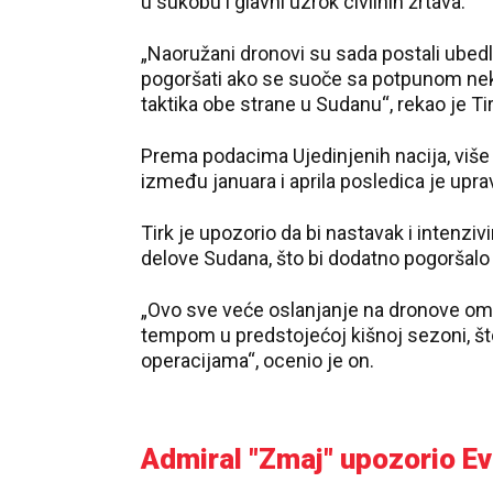
u sukobu i glavni uzrok civilnih žrtava.
„Naoružani dronovi su sada postali ubedl
pogoršati ako se suoče sa potpunom neka
taktika obe strane u Sudanu“, rekao je Ti
Prema podacima Ujedinjenih nacija, više
između januara i aprila posledica je upr
Tirk je upozorio da bi nastavak i intenziv
delove Sudana, što bi dodatno pogoršalo
„Ovo sve veće oslanjanje na dronove om
tempom u predstojećoj kišnoj sezoni, što
operacijama“, ocenio je on.
Admiral "Zmaj" upozorio E