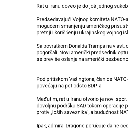
Rat u Iranu doveo je do još jednog suko
Predsedavajući Vojnog komiteta NATO-a, 
mogućem smanjenju američkog prisustva 
pretnji i korišćenju ukrajinskog vojnog 
Sa povratkom Donalda Trampa na vlast, 
pogoršali. Novi američki predsednik opt
se previše oslanja na američki bezbedno
Pod pritiskom Vašingtona, članice NATO-
povećaju na pet odsto BDP-a.
Međutim, rat u Iranu otvorio je novi spor
dovoljnu podršku SAD tokom operacije p
protiv „loših saveznika“, a budućnost N
Ipak, admiral Dragone poručuje da ne oč