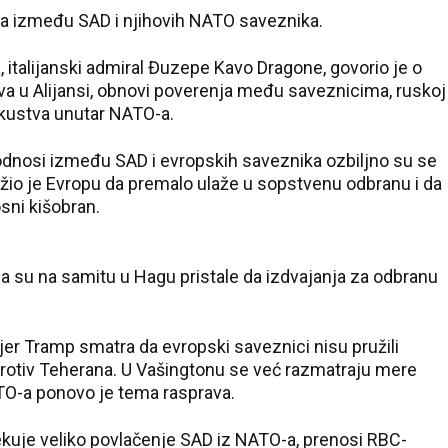
ba između SAD i njihovih NATO saveznika.
italijanski admiral Đuzepe Kavo Dragone, govorio je o
u Alijansi, obnovi poverenja među saveznicima, ruskoj
iskustva unutar NATO-a.
odnosi između SAD i evropskih saveznika ozbiljno su se
užio je Evropu da premalo ulaže u sopstvenu odbranu i da
sni kišobran.
a su na samitu u Hagu pristale da izdvajanja za odbranu
36 °C
, jer Tramp smatra da evropski saveznici nisu pružili
Loznica
rotiv Teherana. U Vašingtonu se već razmatraju mere
ATO-a ponovo je tema rasprava.
ekuje veliko povlačenje SAD iz NATO-a, prenosi RBC-