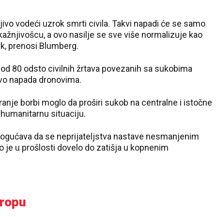
jivo vodeći uzrok smrti civila. Takvi napadi će se samo
žnjivošcu, a ovo nasilje se sve više normalizuje kao
rk, prenosi Blumberg.
 od 80 odsto civilnih žrtava povezanih sa sukobima
avo napada dronovima.
iranje borbi moglo da proširi sukob na centralne i istočne
 humanitarnu situaciju.
ogućava da se neprijateljstva nastave nesmanjenim
 je u prošlosti dovelo do zatišja u kopnenim
vropu