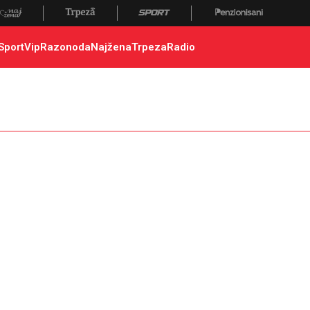
Sport
Vip
Razonoda
Najžena
Trpeza
Radio