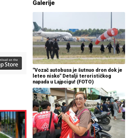
Galerije
"Vozač autobusa je šutnuo dron dok je
leteo nisko" Detalji terorističkog
napada u Lajpcigu! (FOTO)