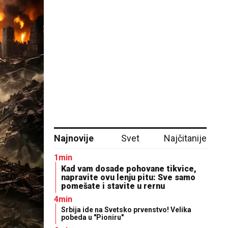
Najnovije
Svet
Najčitanije
1min
Kad vam dosade pohovane tikvice,
napravite ovu lenju pitu: Sve samo
pomešate i stavite u rernu
4min
Srbija ide na Svetsko prvenstvo! Velika
pobeda u "Pioniru"