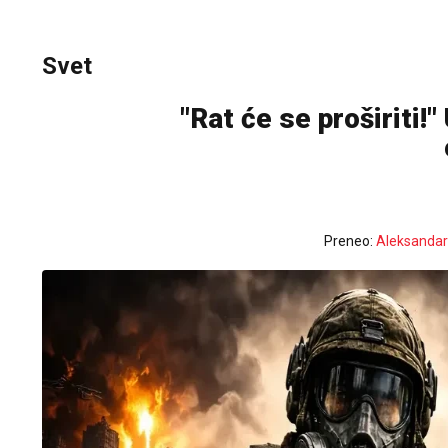
Svet
"Rat će se proširiti!"
Preneo:
Aleksandar 