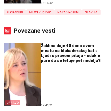
18:14
|
42
BLOKADERI
MILOŠ VUČEVIĆ
NAPAD NOŽEM
SLAVIJA
Povezane vesti
Žaklina daje 40 dana svom
mestu na blokaderskoj listi:
Ljudi s pravom pitaju - odakle
pare da se letuje pet nedelja?!
UPRAVO
12:46
|
21