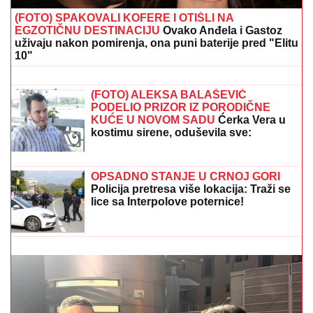
(FOTO) SPAKOVALI KOFERE I OTIŠLI NA
EGZOTIČNU DESTINACIJU
Ovako Anđela i Gastoz
uživaju nakon pomirenja, ona puni baterije pred "Elitu
10"
"DARA I CAKANA BI SE POSLE
SVEGA IZGRLILE, TO SU TA
OGOVARANJA"
Olja Karleuša oštro o
haosu koleginica! Progovorila i o
životu na DVE LOKACIJE (VIDEO)
(FOTO) ALEKSA BALAŠEVIĆ
PODELIO PRIZOR IZ PORODIČNE
KUĆE U NOVOM SADU
Ćerka Vera u
kostimu sirene, oduševila sve:
"Salajka ima more"