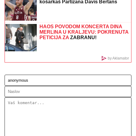
SRBIJA "U CRVENOM": RHMZ
upalio alarme, evo
kada se možemo nadati osveženju
PORUKE
MRŽNjE I REVIZIJE IZ KNINA
Plenković slavi "Oluju", Milanović
otkrio ulogu Amerike
SRPSKI DERBI U LIGI EVROPE:
Naši
reprezentativci predvode svoje timove
u pohodu na grupnu fazu