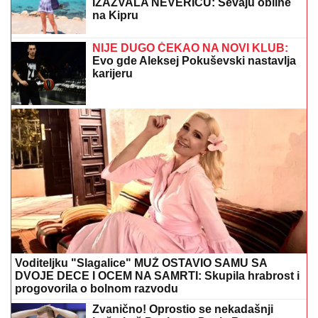
"ASMIN ŠALJE LJUDE, STANIJA ĆE DA IZGUBI
VIZU"
Uroš Stanić o ulasku u Elitu 10, pretnjama i
tužbama: "Zaradiću 200.000 evra, idem u američku
ambasadu"
HITRIM KORAKOM GAZI DRUGI VEK:
Stogodišnja Mirjana Petrović iz Cikota
u Gornjem Jadru sama brine o
domaćinstvu (FOTO)
Pevačica (36) završila DOKTORSKE
STUDIJE i najobrazovanija je na
estradi, a sad sa mužem i sinom otišla
na selo: Beru maline, pokazala kako
uživaju