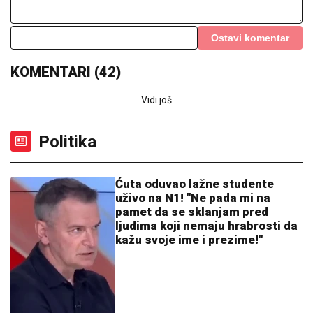
Maja Marinković spakovala kofere i napustila stan u
kom se desio haos sa Asminom: Otkriveno je gde je
otišla
TETOVAŽA PREKO CELE ZADNJICE!
Naša pevačica se okrenula na plaži i
IZAZVALA NEVERICU: Sevaju obline
na Kipru
NIJE DUGO ČEKAO NA NOVI KLUB:
Evo gde Aleksej Pokuševski nastavlja
karijeru