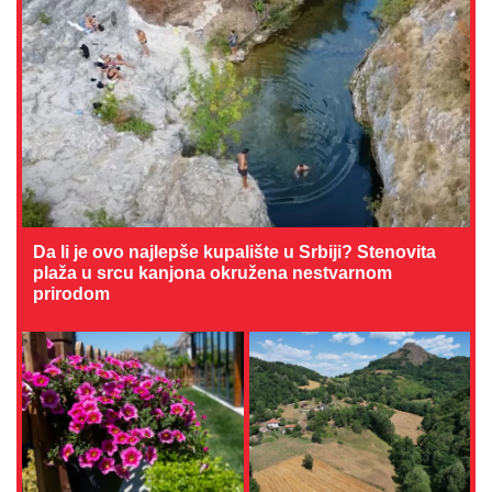
Da li je ovo najlepše kupalište u Srbiji? Stenovita
plaža u srcu kanjona okružena nestvarnom
prirodom