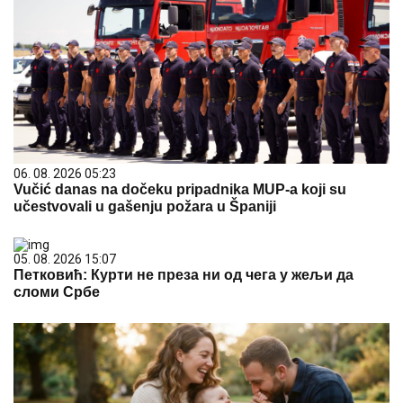
06. 08. 2026 05:23
Vučić danas na dočeku pripadnika MUP-a koji su
učestvovali u gašenju požara u Španiji
05. 08. 2026 15:07
Петковић: Курти не преза ни од чега у жељи да
сломи Србе