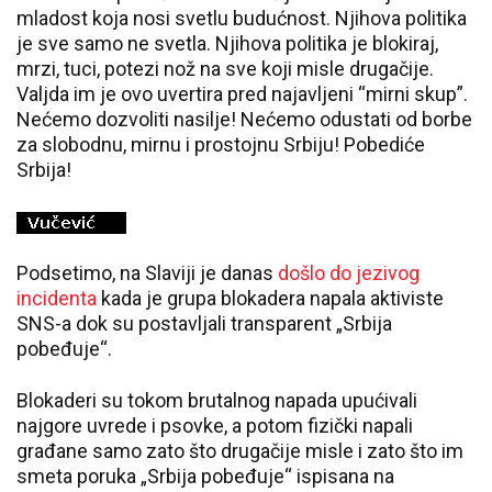
mladost koja nosi svetlu budućnost. Njihova politika
je sve samo ne svetla. Njihova politika je blokiraj,
mrzi, tuci, potezi nož na sve koji misle drugačije.
Valjda im je ovo uvertira pred najavljeni “mirni skup”.
Nećemo dozvoliti nasilje! Nećemo odustati od borbe
za slobodnu, mirnu i prostojnu Srbiju! Pobediće
Srbija!
Podsetimo, na Slaviji je danas
došlo do jezivog
incidenta
kada je grupa blokadera napala aktiviste
SNS-a dok su postavljali transparent „Srbija
pobeđuje“.
Blokaderi su tokom brutalnog napada upućivali
najgore uvrede i psovke, a potom fizički napali
građane samo zato što drugačije misle i zato što im
smeta poruka „Srbija pobeđuje“ ispisana na