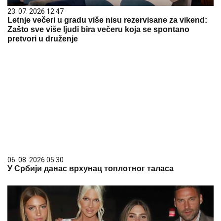
23. 07. 2026 12:47
Letnje večeri u gradu više nisu rezervisane za vikend:
Zašto sve više ljudi bira večeru koja se spontano
pretvori u druženje
06. 08. 2026 05:30
У Србији данас врхунац топлотног таласа