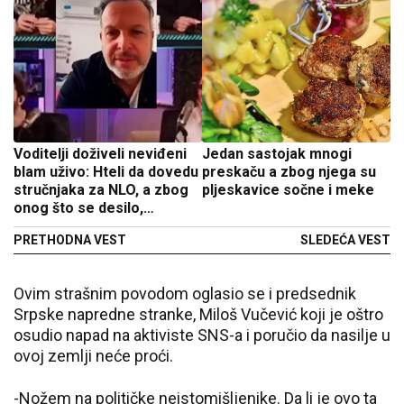
Voditelji doživeli neviđeni
Jedan sastojak mnogi
blam uživo: Hteli da dovedu
preskaču a zbog njega su
stručnjaka za NLO, a zbog
pljeskavice sočne i meke
onog što se desilo,
gledaoci plakali od smeha!
PRETHODNA VEST
SLEDEĆA VEST
Ovim strašnim povodom oglasio se i predsednik
Srpske napredne stranke, Miloš Vučević koji je oštro
osudio napad na aktiviste SNS-a i poručio da nasilje u
ovoj zemlji neće proći.
-Nožem na političke neistomišljenike. Da li je ovo ta