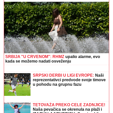
"TUŽILA SAM BORU I MAJU"
Boginja progovorila o
svemu nakon izlaska iz Elite, oplela po Aneli: "Ona je
najveći folirant" (VIDEO)
PEKARA (73) SA KARABURME
NAMAMILA INTIMNIM ODNOSOM, PA
GA UBILA!
Jezivi detalji zločina:
Vezala mu pertlama RUKE I NOGE!
ASMIN VOZI RAZLUPAN AUTO
POSLE HAOSA SA MAJOM
Milena
Kačavenda podelila SNIMAK
DURDŽIĆA IZ BEOGRADA: "Odoh na
more, a vama srećno bilo"