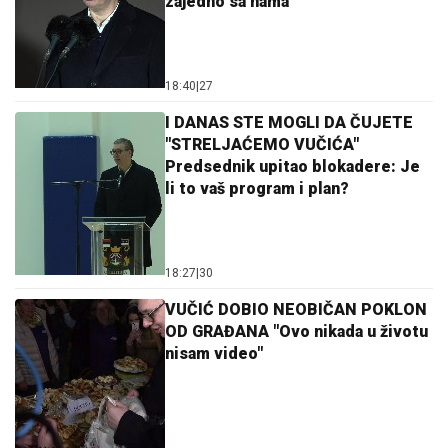
zajedno sa nama
18:40
|
27
I DANAS STE MOGLI DA ČUJETE
"STRELJAĆEMO VUČIĆA"
Predsednik upitao blokadere: Je
li to vaš program i plan?
18:27
|
30
VUČIĆ DOBIO NEOBIČAN POKLON
OD GRAĐANA "Ovo nikada u životu
nisam video"