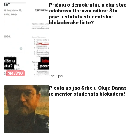
Pričaju o demokratiji, a članstvo
odobrava Upravni odbor: Šta
piše u statutu studentsko-
blokaderske liste?
SMEŠNO
12:11
|
32
Picula ubijao Srbe u Oluji: Danas
je mentor studenata blokadera!