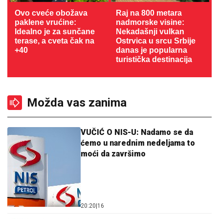
Ovo cveće obožava
Raj na 800 metara
paklene vrućine:
nadmorske visine:
Idealno je za sunčane
Nekadašnji vulkan
terase, a cveta čak na
Ostrvica u srcu Srbije
+40
danas je popularna
turistička destinacija
Možda vas zanima
VUČIĆ O NIS-U: Nadamo se da
ćemo u narednim nedeljama to
moći da završimo
20:20
|
16