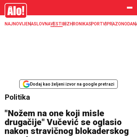
Alo
NAJNOVIJE
NASLOVNA
VESTI
BIZ
HRONIKA
SPORT
VIP
RAZONODA
N
Dodaj kao željeni izvor na google pretrazi
Politika
"Nožem na one koji misle
drugačije" Vučević se oglasio
nakon stravičnog blokaderskog