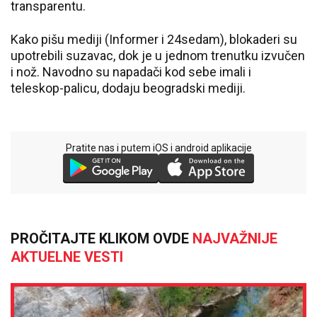
transparentu.
Kako pišu mediji (Informer i 24sedam), blokaderi su
upotrebili suzavac, dok je u jednom trenutku izvučen
i nož. Navodno su napadači kod sebe imali i
teleskop-palicu, dodaju beogradski mediji.
Pratite nas i putem iOS i android aplikacije
PROČITAJTE KLIKOM OVDE
NAJVAŽNIJE
AKTUELNE VESTI