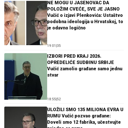
NE MOGU U JASENOVAC DA
POLOŽIM CVEĆE, SVE JE JASNO
Vučić o izjavi Plenkovića: Ustaštvo
podobna ideologija u Hrvatskoj, to
je odavno logično
19:01
|
35
IZBORI PRED KRAJ 2026.
OPREDELIĆE SUDBINU SRBIJE
Vučić zamolio građane samo jednu
stvar
18:55
|
52
ULOŽILI SMO 135 MILIONA EVRA U
RUMU Vučić pozvao građane:
Doveli smo 12 fabrika, učestvujte