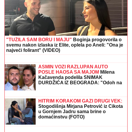
Vrela plavuša u bikiniju ga stegla i ne pušta! Milica
Veličković golišava pored bivšeg košarkaša - Terza
će da pukne od muke
OPSADNO STANJE U CRNOJ GORI
Policija pretresa više lokacija: Traži se
lice sa Interpolove poternice!
(FOTO) PRVA OBJAVA JOVANE
JEREMIĆ NAKON ŠTO SE DRAGAN
VERIO
Voditeljka izazvala pažnju
potezom, bio je njena velika ljubav