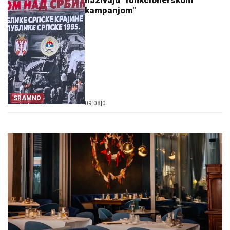
nazivaju "funkcionerskom
kampanjom"
SRAMNO
09:08
|
0