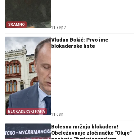
SRAMNO
11:39
|
17
Vladan Đokić: Prvo ime
blokaderske liste
BLOKADERSKI PAPA
11:03
|
1
Bolesna mržnja blokadera!
Obeležavanje zločinačke "Oluje"