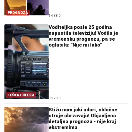
PROGNOZA
14:38
|
0
Voditeljka posle 25 godina
napustila televiziju! Vodila je
vremensku prognozu, pa se
oglasila: "Nije mi lako"
TEŠKA ODLUKA
08:20
|
0
Stižu nam jaki udari, oblačne
struje ubrzavaju! Objavljena
detaljna prognoza - nije kraj
ekstremima