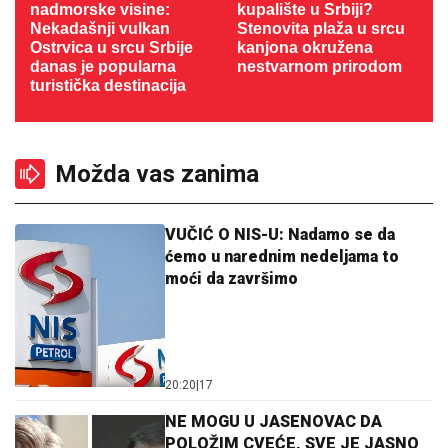
nadmorske visine:
kupalište u Srbiji?
Nekadašnji vulkan
Stenovita plaža u srcu
Ostrvica u srcu Srbije
kanjona okružena
danas je popularna
nestvarnom prirodom
turistička destinacija
Možda vas zanima
VUČIĆ O NIS-U: Nadamo se da
ćemo u narednim nedeljama to
moći da završimo
20:20
|
17
NE MOGU U JASENOVAC DA
POLOŽIM CVEĆE, SVE JE JASNO