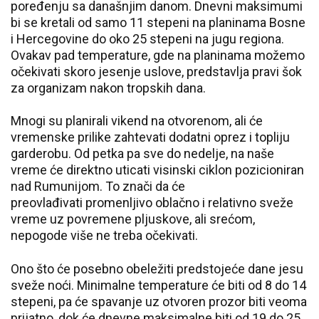
poređenju sa današnjim danom. Dnevni maksimumi
bi se kretali od samo 11 stepeni na planinama Bosne
i Hercegovine do oko 25 stepeni na jugu regiona.
Ovakav pad temperature, gde na planinama možemo
očekivati skoro jesenje uslove, predstavlja pravi šok
za organizam nakon tropskih dana.
Mnogi su planirali vikend na otvorenom, ali će
vremenske prilike zahtevati dodatni oprez i topliju
garderobu. Od petka pa sve do nedelje, na naše
vreme će direktno uticati visinski ciklon pozicioniran
nad Rumunijom. To znači da će
preovlađivati promenljivo oblačno i relativno sveže
vreme uz povremene pljuskove, ali srećom,
nepogode više ne treba očekivati.
Ono što će posebno obeležiti predstojeće dane jesu
sveže noći. Minimalne temperature će biti od 8 do 14
stepeni, pa će spavanje uz otvoren prozor biti veoma
prijatno, dok će dnevne maksimalne biti od 19 do 25