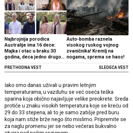
Najbrojnija porodica
Auto-bomba raznela
Australije ima 16 dece:
visokog ruskog vojnog
Majka i otac u braku 30
zvaničnika! Kremlj na
godina, deca jedno drugom
nogama, sprema se haos!
do uveta
PRETHODNA VEST
SLEDEĆA VEST
Iako smo danas uživali u pravim letnjim
temperaturama, u vazduhu se već oseća teška
sparina koja obično najavljuje velike preokrete. Sreda
protiče u znaku visokih temperatura koje se kreću od
29 do 33 stepena, ali to je samo zatišje pred buru
koja nam stiže brže nego što mislimo. Pripremite se
za naglu promenu jer se nebo večeras bukvalno
otvara nad našim regionom.