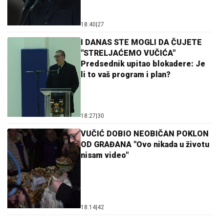
18:40
|
27
I DANAS STE MOGLI DA ČUJETE
"STRELJAĆEMO VUČIĆA"
Predsednik upitao blokadere: Je
li to vaš program i plan?
18:27
|
30
VUČIĆ DOBIO NEOBIČAN POKLON
OD GRAĐANA "Ovo nikada u životu
nisam video"
18:14
|
42