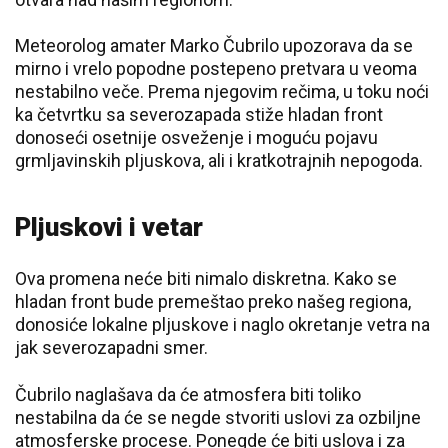
Meteorolog amater Marko Čubrilo upozorava da se
mirno i vrelo popodne postepeno pretvara u veoma
nestabilno veče. Prema njegovim rečima, u toku noći
ka četvrtku sa severozapada stiže hladan front
donoseći osetnije osveženje i moguću pojavu
grmljavinskih pljuskova, ali i kratkotrajnih nepogoda.
Pljuskovi i vetar
Ova promena neće biti nimalo diskretna. Kako se
hladan front bude premeštao preko našeg regiona,
donosiće lokalne pljuskove i naglo okretanje vetra na
jak severozapadni smer.
Čubrilo naglašava da će atmosfera biti toliko
nestabilna da će se negde stvoriti uslovi za ozbiljne
atmosferske procese. Ponegde će biti uslova i za