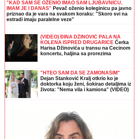
"KAD SAM SE OŽENIO IMAO SAM LJUBAVNICU,
IMAM JE I DANAS"
Pevač oženio koleginicu pa javno
priznao da je vara na svakom koraku: "Skoro svi na
estradi imaju paralelne veze"
TEŠKA NESREĆA NA
MAGISTRALNOM PUTU!
Saobraćaj
potpuno obustavljen, IMA
POVREĐENIH: Policija vrši uviđaj kod
Stoca
(VIDEO) ĐINA DŽINOVIĆ PALA NA
KOLENA ISPRED DRUGARICE
Ćerka
Harisa Džinovića u transu na Cecinom
koncertu, haljina sa prorezima
pokazala previše