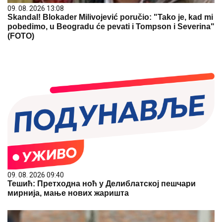
09. 08. 2026 13:08
Skandal! Blokader Milivojević poručio: "Tako je, kad mi
pobedimo, u Beogradu će pevati i Tompson i Severina"
(FOTO)
09. 08. 2026 09:40
Тешић: Претходна ноћ у Делиблатској пешчари
мирнија, мање нових жаришта