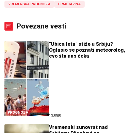
VREMENSKA PROGNOZA
GRMLJAVINA
Povezane vesti
"Ubica leta" stiže u Srbiju?
Oglasio se poznati meteorolog,
evo šta nas čeka
PROGNOZA
13:08
|
0
Vremenski sunovrat nad