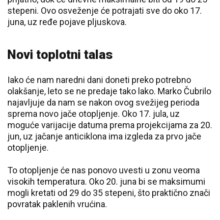
stepeni. Ovo osveženje će potrajati sve do oko 17.
juna, uz ređe pojave pljuskova.
Novi toplotni talas
Iako će nam naredni dani doneti preko potrebno
olakšanje, leto se ne predaje tako lako. Marko Čubrilo
najavljuje da nam se nakon ovog svežijeg perioda
sprema novo jače otopljenje. Oko 17. jula, uz
moguće varijacije datuma prema projekcijama za 20.
jun, uz jačanje anticiklona ima izgleda za prvo jače
otopljenje.
To otopljenje će nas ponovo uvesti u zonu veoma
visokih temperatura. Oko 20. juna bi se maksimumi
mogli kretati od 29 do 35 stepeni, što praktično znači
povratak paklenih vrućina.