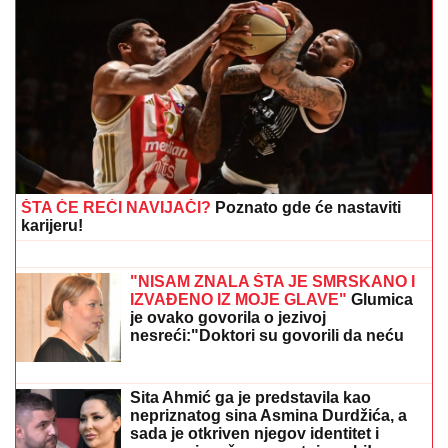
ON JE NOVI UČESNIK ELITE 10
Željko Mitrović
potvrdio njegov ulazak: Nestao iz javnosti, pa pravio
skandale i bio hapšen
DANAS SLAVIMO DVA VELIKA
SVETITELjA: Uradite ovo za zdravlje i
zaštitite svoj dom
DOJURIO NA BICIKLI, PA PUCAO U
KUĆU SRPSKOG BIZNISMENA!
Grk
(22) uhapšen zbog napada u
Nemačkoj: "Meci su probili prozor
spavaće sobe"