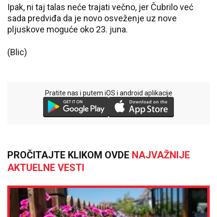
Ipak, ni taj talas neće trajati večno, jer Čubrilo već
sada predviđa da je novo osveženje uz nove
pljuskove moguće oko 23. juna.
(Blic)
Pratite nas i putem iOS i android aplikacije
PROČITAJTE KLIKOM OVDE
NAJVAŽNIJE
AKTUELNE VESTI