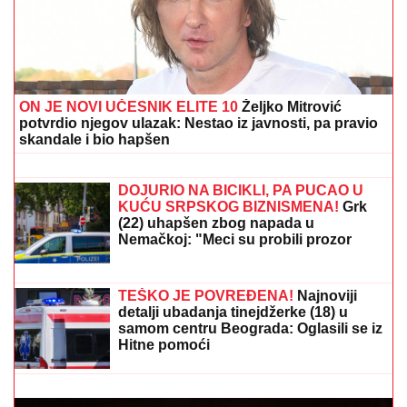
"KADA JE SHVATILA DA DOLAZI KRAJ TO NAM JE
TRAŽILA"
Pevačica se lavovski borila sa
karcinomom, pred smrt imala samo jedan zahtev:
"Trudimo se da joj ispunimo želju"
"HTEO SAM DA SE ZAMONAŠIM"
Dejan Stanković Kralj otkrio ko je
doktorka koju ženi, šokirao detaljima iz
života: "Nema vila i kamiona" (VIDEO)
NEDELjNI HOROSKOP OD 9. DO 15.
AVGUSTA: Ovna očekuje sudbinski
susret, Lava "španska serija" u
ljubavi, Strelca uvećanje prihoda