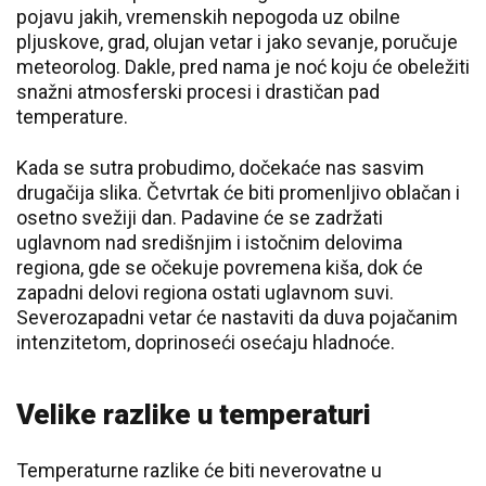
pojavu jakih, vremenskih nepogoda uz obilne
pljuskove, grad, olujan vetar i jako sevanje, poručuje
meteorolog. Dakle, pred nama je noć koju će obeležiti
snažni atmosferski procesi i drastičan pad
temperature.
Kada se sutra probudimo, dočekaće nas sasvim
drugačija slika. Četvrtak će biti promenljivo oblačan i
osetno svežiji dan. Padavine će se zadržati
uglavnom nad središnjim i istočnim delovima
regiona, gde se očekuje povremena kiša, dok će
zapadni delovi regiona ostati uglavnom suvi.
Severozapadni vetar će nastaviti da duva pojačanim
intenzitetom, doprinoseći osećaju hladnoće.
Velike razlike u temperaturi
Temperaturne razlike će biti neverovatne u