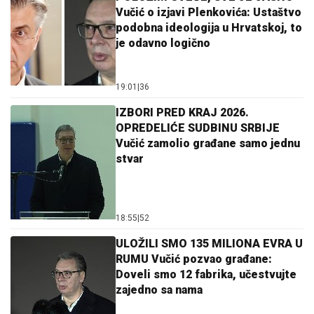
Vučić o izjavi Plenkovića: Ustaštvo
podobna ideologija u Hrvatskoj, to
je odavno logično
19:01
|
36
IZBORI PRED KRAJ 2026.
OPREDELIĆE SUDBINU SRBIJE
Vučić zamolio građane samo jednu
stvar
18:55
|
52
ULOŽILI SMO 135 MILIONA EVRA U
RUMU Vučić pozvao građane:
Doveli smo 12 fabrika, učestvujte
zajedno sa nama