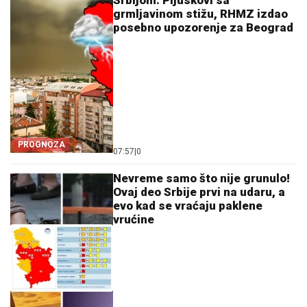
Srbijom: Pljuskovi sa
grmljavinom stižu, RHMZ izdao
posebno upozorenje za Beograd
PROGNOZA
07:57
|
0
Nevreme samo što nije grunulo!
Ovaj deo Srbije prvi na udaru, a
evo kad se vraćaju paklene
vrućine