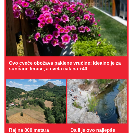
Ovo cveće obožava paklene vrućine: Idealno je za
sunčane terase, a cveta čak na +40
Raj na 800 metara
Da li je ovo najlepše