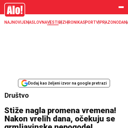
Društvo, društvene teme
Alo
NAJNOVIJE
NASLOVNA
VESTI
BIZ
HRONIKA
SPORT
VIP
RAZONODA
N
Dodaj kao željeni izvor na google pretrazi
Društvo
Stiže nagla promena vremena!
Nakon vrelih dana, očekuju se
grmljavinske nepogode!