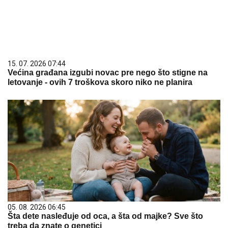
15. 07. 2026 07:44
Većina građana izgubi novac pre nego što stigne na
letovanje - ovih 7 troškova skoro niko ne planira
05. 08. 2026 06:45
Šta dete nasleđuje od oca, a šta od majke? Sve što
treba da znate o genetici