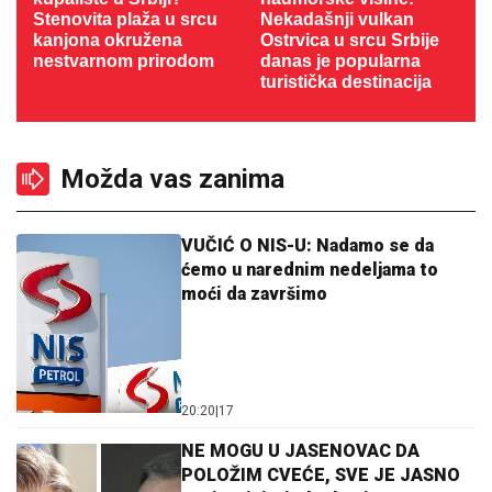
Stenovita plaža u srcu
Nekadašnji vulkan
kanjona okružena
Ostrvica u srcu Srbije
nestvarnom prirodom
danas je popularna
turistička destinacija
Možda vas zanima
VUČIĆ O NIS-U: Nadamo se da
ćemo u narednim nedeljama to
moći da završimo
20:20
|
17
NE MOGU U JASENOVAC DA
POLOŽIM CVEĆE, SVE JE JASNO