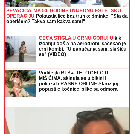
PEVAČICA IMA 54. GODINE I NIJEDNU ESTETSKU
OPERACIJU
Pokazala lice bez trunke šminke: "Šta da
operišem? Takva sam kakva sam!"
PRŠTE ČESTITKE!
Dragan Stanković
se oglasio zbog VERENICE
Aleksandre, samo par dana nakon
VERIDBE: "Neka Bog čuva našu
ljubav!"
CECA STIGLA U CRNU GORU! U
šik
izdanju došla na aerodrom, sačekao je
crni kombi: "U papučama sam, skršiću
se" (VIDEO)