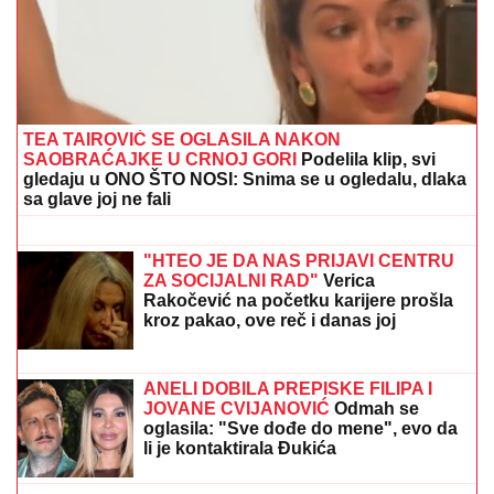
(FOTO) SVI GLEDAJU U SARU JO!
Pevačica i Aleksa
Bjelogrlić ne skidaju osmeh sa lica, a ona jednim
potezom OČARALA SVE
Voditeljki RTS-a TELO CELO U
MIŠIĆIMA, skinula se u bikini i
pokazala RASNE OBLINE Skroz joj
popustile kočnice, slike sa odmora
napravile dar-mar
OŽENIO SE DEJAN KRALJ!
Bio na
korak od MONAŠTVA, a onda se desio
SUDBONOSNI PREOKRET - Branka je
njegova PRAVA LJUBAV!