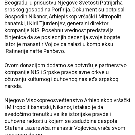
Beogradu, u prisustvu Njegove Svetosti Patrijarha
srpskog gospodina Porfirija. Dokument su potpisali
Gospodin Nikanor, Arhiepiskop vršački i Mitropolit
banatski, i Kiril Tjurdenjev, generalni direktor
kompanije NIS. Posebnu vrednost predstavlja
činjenica da se poslednjih decenija svoje bogate
istorije manastir Vojlovica nalazi u kompleksu
Rafinerije nafte Pančevo.
Ovom donacijom dodatno se potvrđuje partnerstvo
kompanije NIS i Srpske pravoslavne crkve u
očuvanju kulturnog i duhovnog nasleđa srpskog
naroda.
Njegovo Visokopreosveštenstvo Arhiepiskop vršački
i Mitropolit banatski, Nikanor, istakao je da
svedočimo trenutku velike istorijske pravde i
duhovne radosti u kojem se zadužbina despota
Stefana Lazarevića, manastir Vojlovica, vraća svom
izvornom domu.