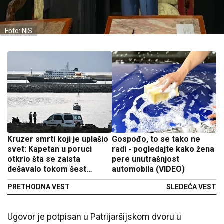
Foto: NIS
Kruzer smrti koji je uplašio
Gospođo, to se tako ne
svet: Kapetan u poruci
radi - pogledajte kako žena
otkrio šta se zaista
pere unutrašnjost
dešavalo tokom šest
automobila (VIDEO)
nedelja
PRETHODNA VEST
SLEDEĆA VEST
Ugovor je potpisan u Patrijaršijskom dvoru u