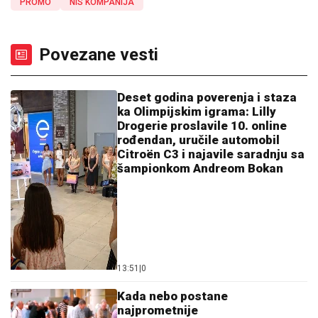
PROMO
NIS KOMPANIJA
Povezane vesti
Deset godina poverenja i staza
ka Olimpijskim igrama: Lilly
Drogerie proslavile 10. online
rođendan, uručile automobil
Citroën C3 i najavile saradnju sa
šampionkom Andreom Bokan
13:51
|
0
Kada nebo postane
najprometnije