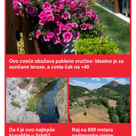
Ovo cveće obožava paklene vrućine: Idealno je za
sunčane terase, a cveta čak na +40
Da li je ovo najlepše
Raj na 800 metara
kupalište u Srbiji?
nadmorske visine: