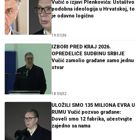
Vučić o izjavi Plenkovića: Ustaštvo
podobna ideologija u Hrvatskoj, to
je odavno logično
19:01
|
36
IZBORI PRED KRAJ 2026.
OPREDELIĆE SUDBINU SRBIJE
Vučić zamolio građane samo jednu
stvar
18:55
|
52
ULOŽILI SMO 135 MILIONA EVRA U
RUMU Vučić pozvao građane:
Doveli smo 12 fabrika, učestvujte
zajedno sa nama