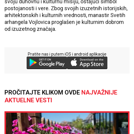
svoju duhovnu i kulturnu misiju, ostajući simbol
postojanosti i vere. Zbog svojih izuzetnih istorijskih,
arhitektonskih i kulturnih vrednosti, manastir Svetih
arhangela Vojlovica proglašen je kulturnim dobrom
od izuzetnog značaja.
Pratite nas i putem iOS i android aplikacije
PROČITAJTE KLIKOM OVDE
NAJVAŽNIJE
AKTUELNE VESTI