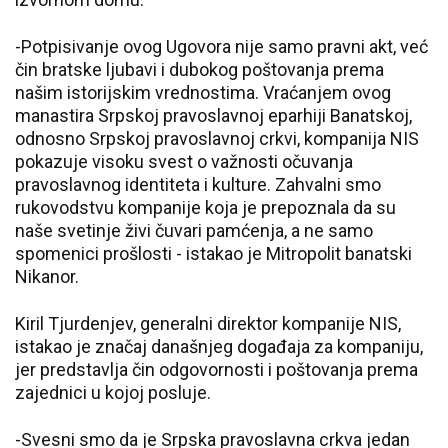
-Potpisivanje ovog Ugovora nije samo pravni akt, već
čin bratske ljubavi i dubokog poštovanja prema
našim istorijskim vrednostima. Vraćanjem ovog
manastira Srpskoj pravoslavnoj eparhiji Banatskoj,
odnosno Srpskoj pravoslavnoj crkvi, kompanija NIS
pokazuje visoku svest o važnosti očuvanja
pravoslavnog identiteta i kulture. Zahvalni smo
rukovodstvu kompanije koja je prepoznala da su
naše svetinje živi čuvari pamćenja, a ne samo
spomenici prošlosti - istakao je Mitropolit banatski
Nikanor.
Kiril Tjurdenjev, generalni direktor kompanije NIS,
istakao je značaj današnjeg događaja za kompaniju,
jer predstavlja čin odgovornosti i poštovanja prema
zajednici u kojoj posluje.
-Svesni smo da je Srpska pravoslavna crkva jedan