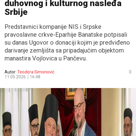
duhovnog i kulturnog nasleđa
Srbije
Predstavnici kompanije NIS i Srpske
pravoslavne crkve-Eparhije Banatske potpisali
su danas Ugovor o donaciji kojim je predviđeno
darivanje zemljišta sa pripadajućim objektom
manastira Vojlovica u Pančevu.
Autor:
Teodora Simonović
0
11.05.2026.
16:48