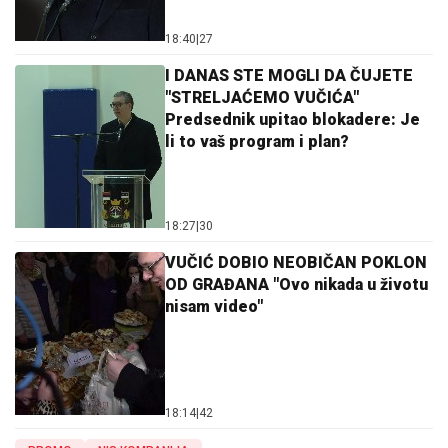
18:40
|
27
I DANAS STE MOGLI DA ČUJETE
"STRELJAĆEMO VUČIĆA"
Predsednik upitao blokadere: Je
li to vaš program i plan?
18:27
|
30
VUČIĆ DOBIO NEOBIČAN POKLON
OD GRAĐANA "Ovo nikada u životu
nisam video"
18:14
|
42