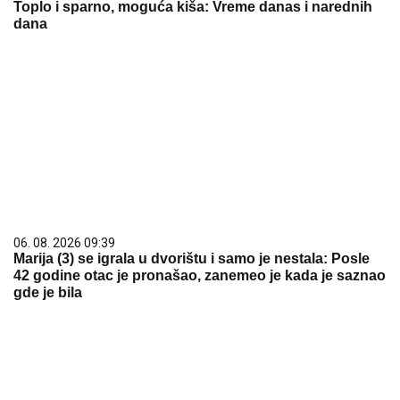
Toplo i sparno, moguća kiša: Vreme danas i narednih
dana
06. 08. 2026 09:39
Marija (3) se igrala u dvorištu i samo je nestala: Posle
42 godine otac je pronašao, zanemeo je kada je saznao
gde je bila