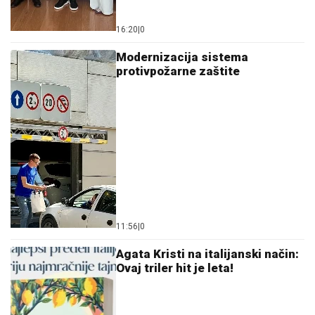
16:20
|
0
Modernizacija sistema
protivpožarne zaštite
11:56
|
0
Agata Kristi na italijanski način:
Ovaj triler hit je leta!