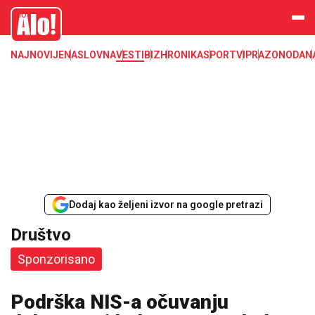
Društvo, društvene teme
Alo
NAJNOVIJE
NASLOVNA
VESTI
BIZ
HRONIKA
SPORT
VIP
RAZONODA
N
Dodaj kao željeni izvor na google pretrazi
Društvo
Sponzorisano
Podrška NIS-a očuvanju