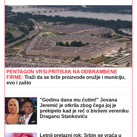
TEA TAIROVIĆ SE OGLASILA NAKON
SAOBRAĆAJKE U CRNOJ GORI
Podelila klip, svi
gledaju u ONO ŠTO NOSI: Snima se u ogledalu, dlaka
sa glave joj ne fali
"VARA LJUDE I IZNUĐUJE NOVAC"
Poznati glumac na meni prevare, ukrali
mu identitet, pa traže ljudima pare: "Ne
nasedajte, prijavite"
"HTEO JE DA NAS PRIJAVI CENTRU
ZA SOCIJALNI RAD"
Verica
Rakočević na početku karijere prošla
kroz pakao, ove reč i danas joj
odzvanjaju u ušima: "Oduzeće vam
decu"