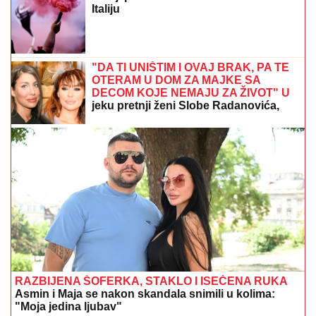
IŠLA NA OPERACIJU ZATEZANJA STOMAKA
Žena
našeg pevača se nakon tri porođaja odlučila na
hirurški zahvat: "To mi je jedna od najboljih odluka"
ANELI DOBILA PREPISKE FILIPA I
JOVANE CVIJANOVIĆ
Odmah se
oglasila: "Sve dođe do mene", evo da
li je kontaktirala Đukića
"ŽELIM BEBU"
Jelena Gavrilović
progovorila o svadbi i renoviranju
kuće: "Išla sam roditeljima da kažem
da odustajem"