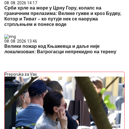
08. 08. 2026 14:17
Срби хрле на море у Црну Гору, колапс на
граничним прелазима: Велике гужве и кроз Будву,
Котор и Тиват – ко путује нек се наоружа
стрпљењем и понесе воде
08. 08. 2026 13:46
Велики пожар код Књажевца и даље није
локализован: Ватрогасци непрекидно на терену
Preporuka za Vas