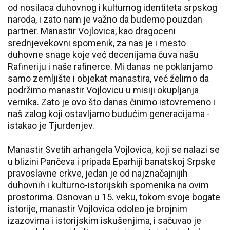
od nosilaca duhovnog i kulturnog identiteta srpskog
naroda, i zato nam je važno da budemo pouzdan
partner. Manastir Vojlovica, kao dragoceni
srednjevekovni spomenik, za nas je i mesto
duhovne snage koje već decenijama čuva našu
Rafineriju i naše rafinerce. Mi danas ne poklanjamo
samo zemljište i objekat manastira, već želimo da
podržimo manastir Vojlovicu u misiji okupljanja
vernika. Zato je ovo što danas činimo istovremeno i
naš zalog koji ostavljamo budućim generacijama -
istakao je Tjurdenjev.
Manastir Svetih arhangela Vojlovica, koji se nalazi se
u blizini Pančeva i pripada Eparhiji banatskoj Srpske
pravoslavne crkve, jedan je od najznačajnijih
duhovnih i kulturno-istorijskih spomenika na ovim
prostorima. Osnovan u 15. veku, tokom svoje bogate
istorije, manastir Vojlovica odoleo je brojnim
izazovima i istorijskim iskušenjima, i sačuvao je