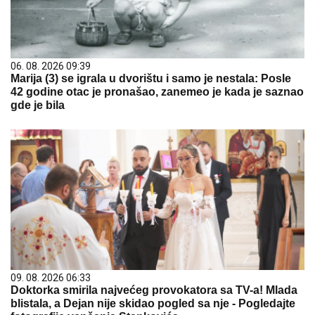
06. 08. 2026 09:39
Marija (3) se igrala u dvorištu i samo je nestala: Posle
42 godine otac je pronašao, zanemeo je kada je saznao
gde je bila
09. 08. 2026 06:33
Doktorka smirila najvećeg provokatora sa TV-a! Mlada
blistala, a Dejan nije skidao pogled sa nje - Pogledajte