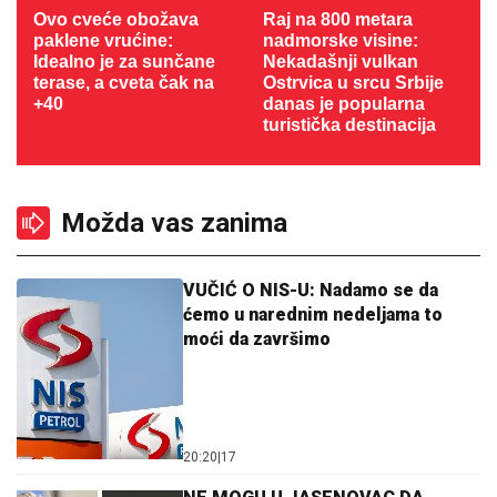
Ovo cveće obožava
Raj na 800 metara
paklene vrućine:
nadmorske visine:
Idealno je za sunčane
Nekadašnji vulkan
terase, a cveta čak na
Ostrvica u srcu Srbije
+40
danas je popularna
turistička destinacija
Možda vas zanima
VUČIĆ O NIS-U: Nadamo se da
ćemo u narednim nedeljama to
moći da završimo
20:20
|
17