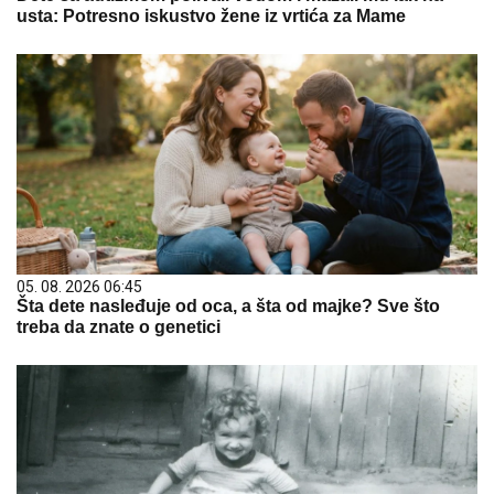
usta: Potresno iskustvo žene iz vrtića za Mame
05. 08. 2026 06:45
Šta dete nasleđuje od oca, a šta od majke? Sve što
treba da znate o genetici