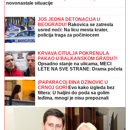
BIRNE O ACI KOSU NAKON VELIKOG
GUBITKA
Cela kuća miriše na njegova
omiljena jela: "On živi od ljubavi"
AMERIKU POTRESA SLUČAJ "ŽIVOG DONORA":
Pokušali da uzmu organ od pacijenta koji je još bio
živ!
ŽENI SE DEJAN STANKOVIĆ KRALJ!
Prelepa doktorka u raskošnoj
venčanici, on u odelu sa crvenom
kravatom: Ne skidaju osmeh pred
crkveno venčanje