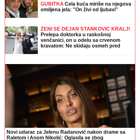
(VIDEO) TRUDNA ANITA DOVEZLA LUKU NA PINK
Strasno se grle i ljube u kolima, ne pušta ga: Blista
pred porođaj
"ŽELIM BEBU"
Jelena Gavrilović
progovorila o svadbi i renoviranju
kuće: "Išla sam roditeljima da kažem
da odustajem"
(VIDEO) OVAKO ČEDA JOVANOVIĆ