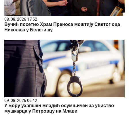
08. 08. 2026 17:52
Вучић посетио Храм Преноса моштију Светог оца
Николаја у Белегишу
09. 08. 2026 06:42
У Бору ухапшен младић осумњичен за убиство
мушкарца у Петровцу на Млави