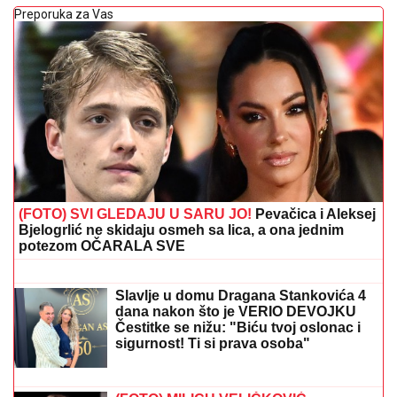
Preporuka za Vas
(FOTO) SVI GLEDAJU U SARU JO!
Pevačica i Aleksej
Bjelogrlić ne skidaju osmeh sa lica, a ona jednim
potezom OČARALA SVE
"Godinu dana mu ćutim!" Jovana
Jeremić je otkrila zbog čega joj je
prekipelo kad je reč o bivšem vereniku
Draganu Stankoviću
Slavlje u domu Dragana Stankovića 4
dana nakon što je VERIO DEVOJKU
Čestitke se nižu: "Biću tvoj oslonac i