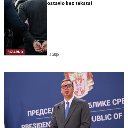
ostavio bez teksta!
BIZARNO
14:35
|
0