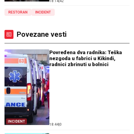
18:14
|
42
RESTORAN
INCIDENT
Povezane vesti
Povređena dva radnika: Teška
nezgoda u fabrici u Kikindi,
radnici zbrinuti u bolnici
INCIDENT
18:44
|
0