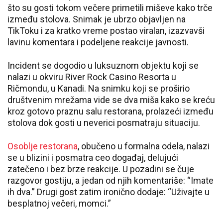
što su gosti tokom večere primetili miševe kako trče
između stolova. Snimak je ubrzo objavljen na
TikToku i za kratko vreme postao viralan, izazvavši
lavinu komentara i podeljene reakcije javnosti.
Incident se dogodio u luksuznom objektu koji se
nalazi u okviru River Rock Casino Resorta u
Ričmondu, u Kanadi. Na snimku koji se proširio
društvenim mrežama vide se dva miša kako se kreću
kroz gotovo praznu salu restorana, prolazeći između
stolova dok gosti u neverici posmatraju situaciju.
Osoblje restorana
, obučeno u formalna odela, nalazi
se u blizini i posmatra ceo događaj, delujući
zatečeno i bez brze reakcije. U pozadini se čuje
razgovor gostiju, a jedan od njih komentariše: “Imate
ih dva.” Drugi gost zatim ironično dodaje: “Uživajte u
besplatnoj večeri, momci.”