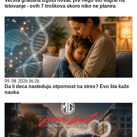
Većina građana izgubi novac pre nego što stigne na
letovanje - ovih 7 troškova skoro niko ne planira
09. 08. 2026 06:26
Da li deca nasleđuju otpornost na stres? Evo šta kaže
nauka