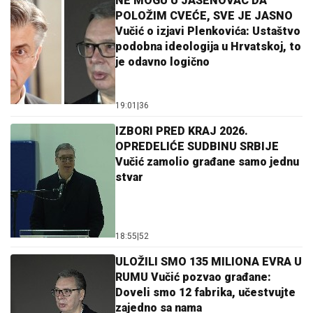
NE MOGU U JASENOVAC DA
POLOŽIM CVEĆE, SVE JE JASNO
Vučić o izjavi Plenkovića: Ustaštvo
podobna ideologija u Hrvatskoj, to
je odavno logično
19:01
|
36
IZBORI PRED KRAJ 2026.
OPREDELIĆE SUDBINU SRBIJE
Vučić zamolio građane samo jednu
stvar
18:55
|
52
ULOŽILI SMO 135 MILIONA EVRA U
RUMU Vučić pozvao građane:
Doveli smo 12 fabrika, učestvujte
zajedno sa nama