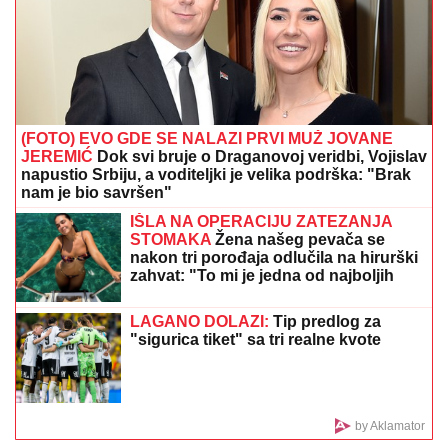
ANELI DOBILA PREPISKE FILIPA I
JOVANE CVIJANOVIĆ
Odmah se
oglasila: "Sve dođe do mene", evo da
li je kontaktirala Đukića
Novi udarac za Jelenu Radanović nakon drame sa
Raletom i Anom Nikolić: Oglasila se zbog
novonastale situacije
PRVI SNIMAK TEE TAIROVIĆ I MUŽA
NAKON SAOBRAĆAJKE!
Uhvaćeni
zajedno u Budvi: Ivan sa ZAVOJEM
preko celog stopala, a evo kako
pevačica izgleda nakon udesa u Crnoj