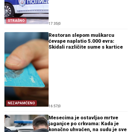
STRAŠNO
17:35
|
0
Restoran slepom muškarcu
ćevape naplatio 5.000 evra:
Skidali različite sume s kartice
NEZAPAMĆENO
16:57
|
0
Mesecima je ostavljao mrtve
jaganjce po crkvama: Kada je
konačno uhvaćen, na sudu je sve