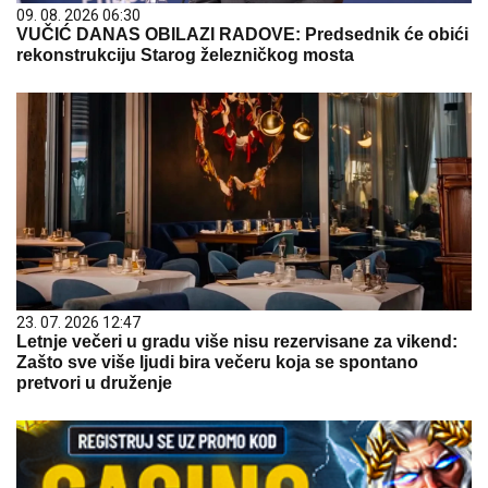
09. 08. 2026 06:30
VUČIĆ DANAS OBILAZI RADOVE: Predsednik će obići
rekonstrukciju Starog železničkog mosta
23. 07. 2026 12:47
Letnje večeri u gradu više nisu rezervisane za vikend:
Zašto sve više ljudi bira večeru koja se spontano
pretvori u druženje