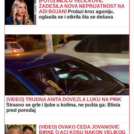
sigurnost! Ti si prava osoba"
55 SATI BEZ SNA I 160 KILOMETARA KROZ LEDENO
MORE:
Poljski ultraplivač ispisao istoriju! (VIDEO)
(FOTO) MILICU VELIČKOVIĆ
ZADESILA NOVA NEPRIJATNOST NA
ADI BOJANI
Prolazi kroz agoniju,
oglasila se i otkrila šta se dešava
nakon haosa sa Terzom
"Kriminalci plaču kad me vide!" Mnogi
ne znaju čime se nekadašnji voditelj
Lude kuće bavi daleko od Srbije