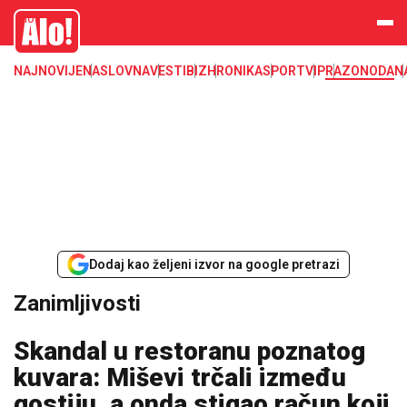
Zanimljivosti
Alo
NAJNOVIJE
NASLOVNA
VESTI
BIZ
HRONIKA
SPORT
VIP
RAZONODA
N
Dodaj kao željeni izvor na google pretrazi
Zanimljivosti
Skandal u restoranu poznatog
kuvara: Miševi trčali između
gostiju, a onda stigao račun koji