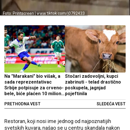
Foto: Printscreen | www.tiktok.com/j0792433
Na "Marakani" bio višak, a
Stočari zadovoljni, kupci
sada reprezentativac
zabrinuti - telad drastično
Srbije potpisuje za crveno-
poskupela, jagnjad
bele, biće plaćen 10 miliona
pojeftinila
evra
PRETHODNA VEST
SLEDEĆA VEST
Restoran, koji nosi ime jednog od najpoznatijih
svetskih kuvara, našao se u centru skandala nakon