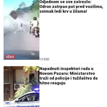
Odjednom se sve zatreslo:
Odron zatrpao put pred vozilima,
snimak ledi krv u žilama!
UŽAS
13:30
|
0
Napadnuti inspektori rada u
Novom Pazaru: Ministarstvo
traži od policije i tužilaštva da
hitno reaguju