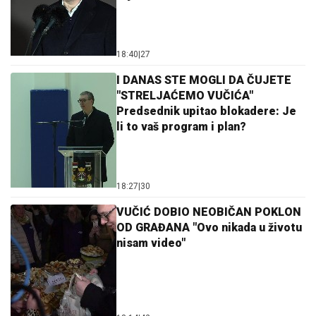
18:40
|
27
I DANAS STE MOGLI DA ČUJETE
"STRELJAĆEMO VUČIĆA"
Predsednik upitao blokadere: Je
li to vaš program i plan?
18:27
|
30
VUČIĆ DOBIO NEOBIČAN POKLON
OD GRAĐANA "Ovo nikada u životu
nisam video"