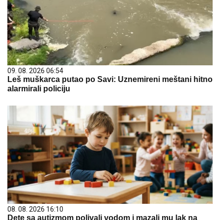
09. 08. 2026 06:54
Leš muškarca putao po Savi: Uznemireni meštani hitno
alarmirali policiju
08. 08. 2026 16:10
Dete sa autizmom polivali vodom i mazali mu lak na