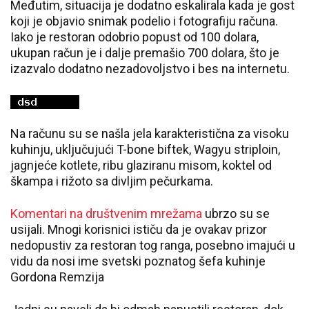
Međutim, situacija je dodatno eskalirala kada je gost
koji je objavio snimak podelio i fotografiju računa.
Iako je restoran odobrio popust od 100 dolara,
ukupan račun je i dalje premašio 700 dolara, što je
izazvalo dodatno nezadovoljstvo i bes na internetu.
Na računu su se našla jela karakteristična za visoku
kuhinju, uključujući T-bone biftek, Wagyu striploin,
jagnjeće kotlete, ribu glaziranu misom, koktel od
škampa i rižoto sa divljim pečurkama.
Komentari na društvenim mrežama
ubrzo su se
usijali. Mnogi korisnici ističu da je ovakav prizor
nedopustiv za restoran tog ranga, posebno imajući u
vidu da nosi ime svetski poznatog šefa kuhinje
Gordona Remzija