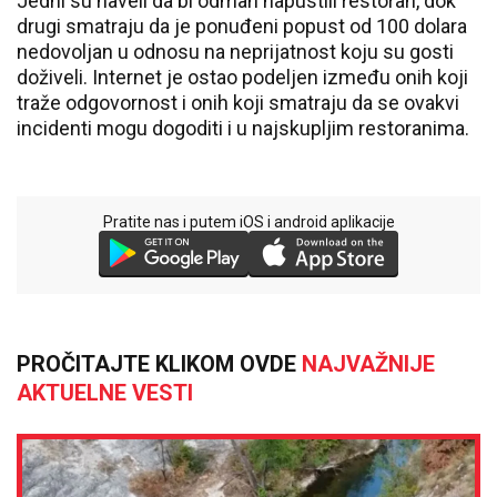
Jedni su naveli da bi odmah napustili restoran, dok
drugi smatraju da je ponuđeni popust od 100 dolara
nedovoljan u odnosu na neprijatnost koju su gosti
doživeli. Internet je ostao podeljen između onih koji
traže odgovornost i onih koji smatraju da se ovakvi
incidenti mogu dogoditi i u najskupljim restoranima.
Pratite nas i putem iOS i android aplikacije
PROČITAJTE KLIKOM OVDE
NAJVAŽNIJE
AKTUELNE VESTI