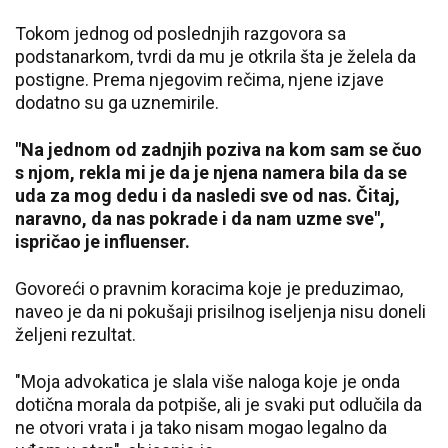
Tokom jednog od poslednjih razgovora sa
podstanarkom, tvrdi da mu je otkrila šta je želela da
postigne. Prema njegovim rečima, njene izjave
dodatno su ga uznemirile.
"Na jednom od zadnjih poziva na kom sam se čuo
s njom, rekla mi je da je njena namera bila da se
uda za mog dedu i da nasledi sve od nas. Čitaj,
naravno, da nas pokrade i da nam uzme sve",
ispričao je influenser.
Govoreći o pravnim koracima koje je preduzimao,
naveo je da ni pokušaji prisilnog iseljenja nisu doneli
željeni rezultat.
"Moja advokatica je slala više naloga koje je onda
dotična morala da potpiše, ali je svaki put odlučila da
ne otvori vrata i ja tako nisam mogao legalno da