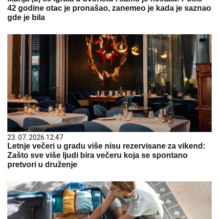
42 godine otac je pronašao, zanemeo je kada je saznao
gde je bila
23. 07. 2026 12:47
Letnje večeri u gradu više nisu rezervisane za vikend:
Zašto sve više ljudi bira večeru koja se spontano
pretvori u druženje