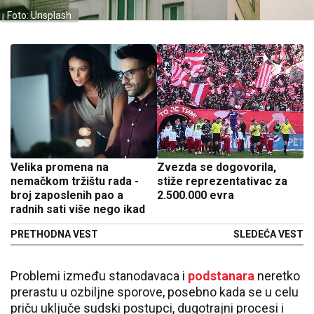
Foto: Unsplash
Velika promena na
Zvezda se dogovorila,
nemačkom tržištu rada -
stiže reprezentativac za
broj zaposlenih pao a
2.500.000 evra
radnih sati više nego ikad
PRETHODNA VEST
SLEDEĆA VEST
Problemi između stanodavaca i
podstanara
neretko
prerastu u ozbiljne sporove, posebno kada se u celu
priču uključe sudski postupci, dugotrajni procesi i