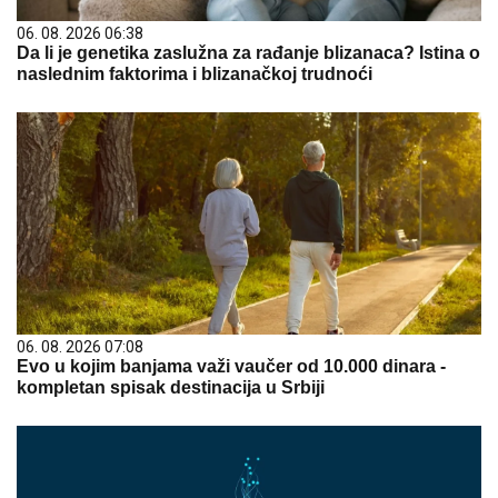
06. 08. 2026 06:38
Da li je genetika zaslužna za rađanje blizanaca? Istina o
naslednim faktorima i blizanačkoj trudnoći
06. 08. 2026 07:08
Evo u kojim banjama važi vaučer od 10.000 dinara -
kompletan spisak destinacija u Srbiji