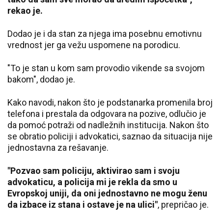
rekao je.
Dodao je i da stan za njega ima posebnu emotivnu
vrednost jer ga vežu uspomene na porodicu.
"To je stan u kom sam provodio vikende sa svojom
bakom", dodao je.
Kako navodi, nakon što je podstanarka promenila broj
telefona i prestala da odgovara na pozive, odlučio je
da pomoć potraži od nadležnih institucija. Nakon što
se obratio policiji i advokatici, saznao da situacija nije
jednostavna za rešavanje.
"Pozvao sam policiju, aktivirao sam i svoju
advokaticu, a policija mi je rekla da smo u
Evropskoj uniji, da oni jednostavno ne mogu ženu
da izbace iz stana i ostave je na ulici"
, prepričao je.