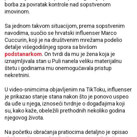
borba za povratak kontrole nad sopstvenom
imovinom.
Sa jednom takvom situacijom, prema sopstvenim
navodima, suočio se hrvatski influenser
Marco
Cuccurin
, koji je na društvenim mrežama podelio
detalje višegodišnjeg spora sa bivšom
podstanarkom
. On tvrdi da mu je žena koja je
iznajmljivala stan u
Puli
nanela veliku materijalnu
štetu i godinama mu onemogućavala pristup
nekretnini.
U video-snimcima objavljenim na TikToku, influenser
je prikazao stanje stana nakon što je ponovo uspeo
da uđe u njega, iznoseći tvrdnje o događajima koji
su, kako kaže, obeležili prethodnih nekoliko godina
njegovog života.
Na početku obraćanja pratiocima detaljno je opisao