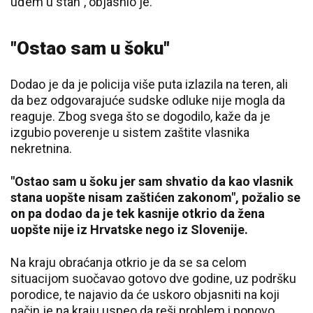
uđem u stan", objasnio je.
"Ostao sam u šoku"
Dodao je da je policija više puta izlazila na teren, ali
da bez odgovarajuće sudske odluke nije mogla da
reaguje. Zbog svega što se dogodilo, kaže da je
izgubio poverenje u sistem zaštite vlasnika
nekretnina.
"Ostao sam u šoku jer sam shvatio da kao vlasnik
stana uopšte nisam zaštićen zakonom", požalio se
on pa dodao da je tek kasnije otkrio da žena
uopšte nije iz Hrvatske nego iz Slovenije.
Na kraju obraćanja otkrio je da se sa celom
situacijom suočavao gotovo dve godine, uz podršku
porodice, te najavio da će uskoro objasniti na koji
način je na kraju uspeo da reši problem i ponovo