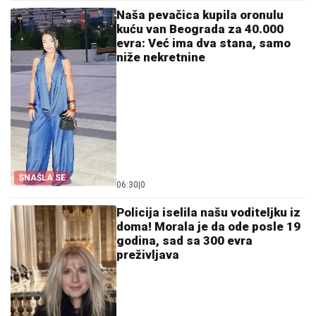
Naša pevačica kupila oronulu
kuću van Beograda za 40.000
evra: Već ima dva stana, samo
niže nekretnine
SNAŠLA SE
06:30
|
0
Policija iselila našu voditeljku iz
doma! Morala je da ode posle 19
godina, sad sa 300 evra
preživljava