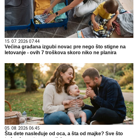
15. 07. 2026 07:44
Većina građana izgubi novac pre nego što stigne na
letovanje - ovih 7 troškova skoro niko ne planira
05. 08. 2026 06:45
Šta dete nasleđuje od oca, a šta od majke? Sve što