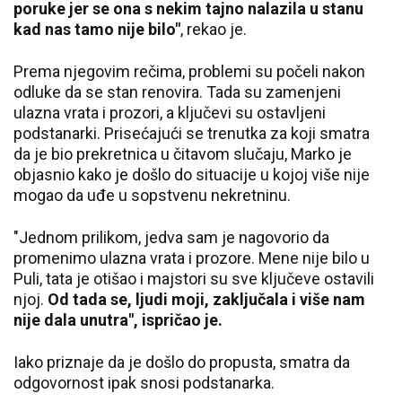
poruke jer se ona s nekim tajno nalazila u stanu
kad nas tamo nije bilo"
, rekao je.
Prema njegovim rečima, problemi su počeli nakon
odluke da se stan renovira. Tada su zamenjeni
ulazna vrata i prozori, a ključevi su ostavljeni
podstanarki. Prisećajući se trenutka za koji smatra
da je bio prekretnica u čitavom slučaju, Marko je
objasnio kako je došlo do situacije u kojoj više nije
mogao da uđe u sopstvenu nekretninu.
"Jednom prilikom, jedva sam je nagovorio da
promenimo ulazna vrata i prozore. Mene nije bilo u
Puli, tata je otišao i majstori su sve ključeve ostavili
njoj.
Od tada se, ljudi moji, zaključala i više nam
nije dala unutra", ispričao je.
Iako priznaje da je došlo do propusta, smatra da
odgovornost ipak snosi podstanarka.