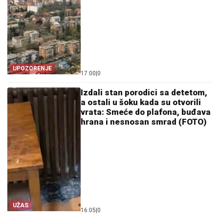
UPOZORENJE
17:00
|
0
Izdali stan porodici sa detetom,
a ostali u šoku kada su otvorili
vrata: Smeće do plafona, buđava
hrana i nesnosan smrad (FOTO)
UŽAS
16:05
|
0