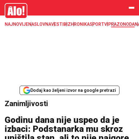
Zanimljivosti
Alo
NAJNOVIJE
NASLOVNA
VESTI
BIZ
HRONIKA
SPORT
VIP
RAZONODA
N
Dodaj kao željeni izvor na google pretrazi
Zanimljivosti
Godinu dana nije uspeo da je
izbaci: Podstanarka mu skroz
uništila stan, ali to nije najgore