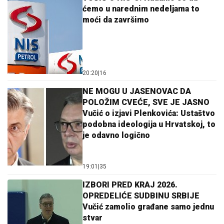
ćemo u narednim nedeljama to
moći da završimo
20:20
|
16
NE MOGU U JASENOVAC DA
POLOŽIM CVEĆE, SVE JE JASNO
Vučić o izjavi Plenkovića: Ustaštvo
podobna ideologija u Hrvatskoj, to
je odavno logično
19:01
|
35
IZBORI PRED KRAJ 2026.
OPREDELIĆE SUDBINU SRBIJE
Vučić zamolio građane samo jednu
stvar