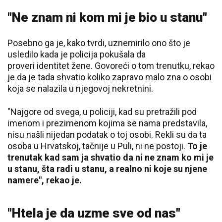
"Ne znam ni kom mi je bio u stanu"
Posebno ga je, kako tvrdi, uznemirilo ono što je
usledilo kada je policija pokušala da
proveri identitet žene. Govoreći o tom trenutku, rekao
je da je tada shvatio koliko zapravo malo zna o osobi
koja se nalazila u njegovoj nekretnini.
"Najgore od svega, u policiji, kad su pretražili pod
imenom i prezimenom kojima se nama predstavila,
nisu našli nijedan podatak o toj osobi. Rekli su da ta
osoba u Hrvatskoj, tačnije u Puli, ni ne postoji.
To je
trenutak kad sam ja shvatio da ni ne znam ko mi je
u stanu, šta radi u stanu, a realno ni koje su njene
namere", rekao je.
"Htela je da uzme sve od nas"