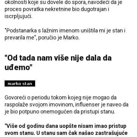
okolnosti koje su dovele do spora, navodeći da je
proces povratka nekretnine bio dugotrajan i
iscrpljujući.
"Podstanarka s lažnim imenom uništila mi je stan i
prevarila me", poručio je Marko.
"Od tada nam više nije dala da
uđemo"
Govoreći o periodu tokom kojeg nije mogao da
raspolaže svojom imovinom, influenser je naveo da
je bio potpuno onemogućen da pristupi stanu.
"Više od godinu dana uopšte nisam imao pristup
svom stanu. U stanu sam čak našao zastrašujuće