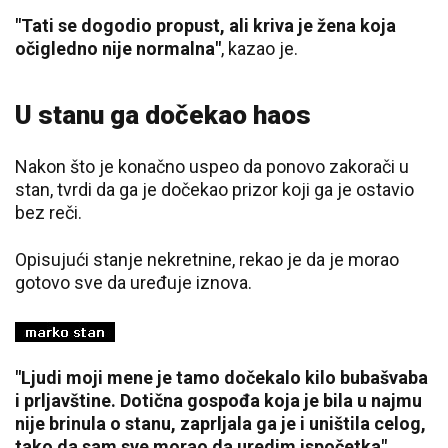
"Tati se dogodio propust, ali kriva je žena koja
očigledno nije normalna"
, kazao je.
U stanu ga dočekao haos
Nakon što je konačno uspeo da ponovo zakorači u
stan, tvrdi da ga je dočekao prizor koji ga je ostavio
bez reči.
Opisujući stanje nekretnine, rekao je da je morao
gotovo sve da uređuje iznova.
"Ljudi moji mene je tamo dočekalo kilo bubašvaba
i prljavštine. Dotična gospođa koja je bila u najmu
nije brinula o stanu, zaprljala ga je i uništila celog,
tako da sam sve morao da uredim ispočetka",