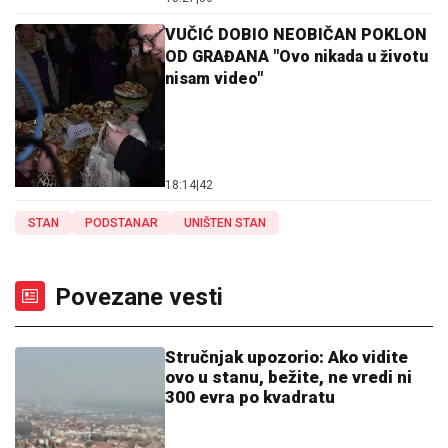
VUČIĆ DOBIO NEOBIČAN POKLON
OD GRAĐANA "Ovo nikada u životu
nisam video"
18:14
|
42
STAN
PODSTANAR
UNIŠTEN STAN
Povezane vesti
Stručnjak upozorio: Ako vidite
ovo u stanu, bežite, ne vredi ni
300 evra po kvadratu