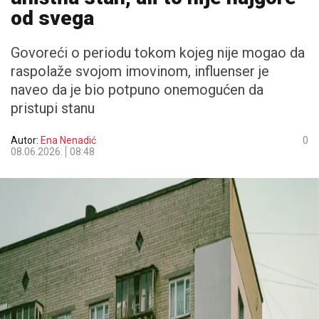
od svega
Govoreći o periodu tokom kojeg nije mogao da
raspolaže svojom imovinom, influenser je
naveo da je bio potpuno onemogućen da
pristupi stanu
Autor:
Ena Nenadić
0
08.06.2026.
08:48