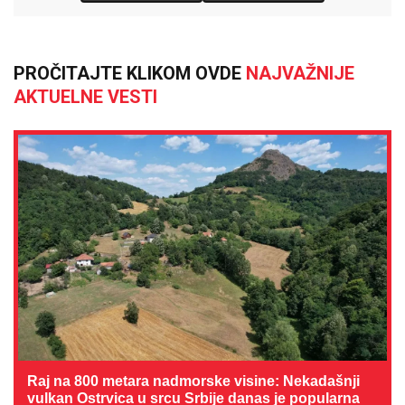
PROČITAJTE KLIKOM OVDE
NAJVAŽNIJE
AKTUELNE VESTI
Raj na 800 metara nadmorske visine: Nekadašnji
vulkan Ostrvica u srcu Srbije danas je popularna