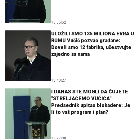
18:55
|
52
ULOŽILI SMO 135 MILIONA EVRA U
RUMU Vučić pozvao građane:
Doveli smo 12 fabrika, učestvujte
zajedno sa nama
18:40
|
27
I DANAS STE MOGLI DA ČUJETE
"STRELJAĆEMO VUČIĆA"
Predsednik upitao blokadere: Je
li to vaš program i plan?
18:27
|
30