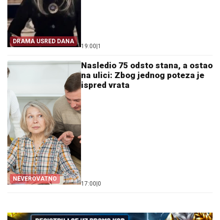
DRAMA USRED DANA
19:00
|
1
Nasledio 75 odsto stana, a ostao
na ulici: Zbog jednog poteza je
ispred vrata
NEVEROVATNO
17:00
|
0