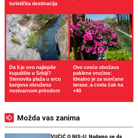
turistička destinacija
Da li je ovo najlepše
Ovo cveće obožava
kupalište u Srbiji?
paklene vrućine:
Stenovita plaža u srcu
Idealno je za sunčane
kanjona okružena
terase, a cveta čak na
nestvarnom prirodom
+40
Možda vas zanima
VUČIĆ O NIS-U: Nadamo se da