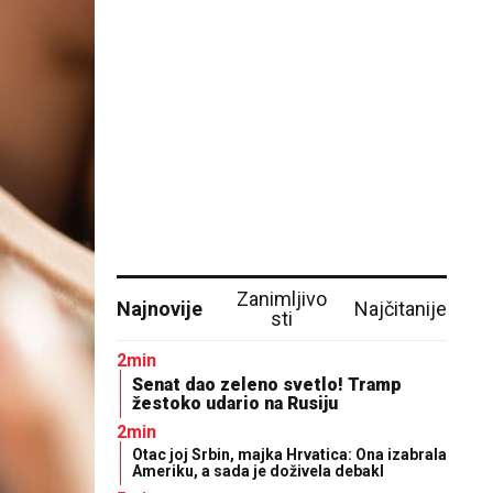
Zanimljivo
Najnovije
Najčitanije
sti
2min
Senat dao zeleno svetlo! Tramp
žestoko udario na Rusiju
2min
Otac joj Srbin, majka Hrvatica: Ona izabrala
Ameriku, a sada je doživela debakl