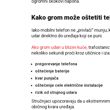
ogromni skokovi napona.
Kako grom može oštetiti t
Iako mobilni telefon ne „privlači“ munju, 
udar direktno do uređaja koji se puni.
Ako grom udari u blizini kuće,
trafostanic
nekoliko sekundi proći kroz utičnice i iza
pregorevanje telefona
oštećenje baterije
kvar punjača
oštećenje cele električne instalacije
rizik od strujnog udara
Stručnjaci upozoravaju da u ekstremnim 
običnog kvara uređaja.