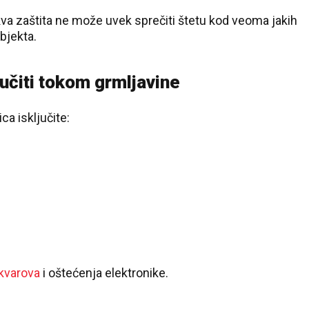
akva zaštita ne može uvek sprečiti štetu kod veoma jakih
objekta.
jučiti tokom grmljavine
ca isključite:
 kvarova
i oštećenja elektronike.