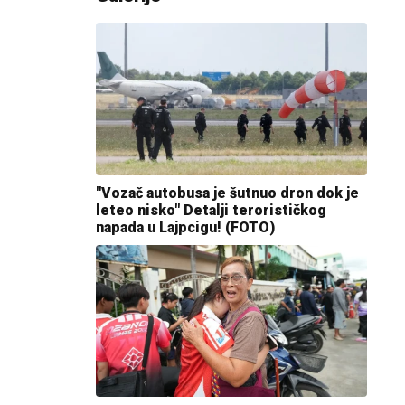
"Vozač autobusa je šutnuo dron dok je
leteo nisko" Detalji terorističkog
napada u Lajpcigu! (FOTO)