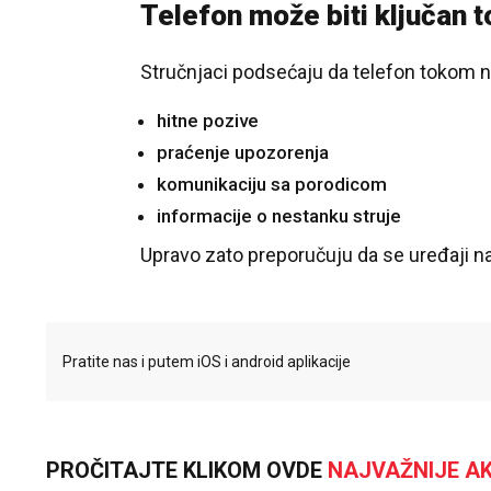
Telefon može biti ključan
Stručnjaci podsećaju da telefon tokom 
hitne pozive
praćenje upozorenja
komunikaciju sa porodicom
informacije o nestanku struje
Upravo zato preporučuju da se uređaji na
Pratite nas i putem iOS i android aplikacije
PROČITAJTE KLIKOM OVDE
NAJVAŽNIJE AK