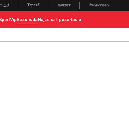
Sport
Vip
Razonoda
Najžena
Trpeza
Radio