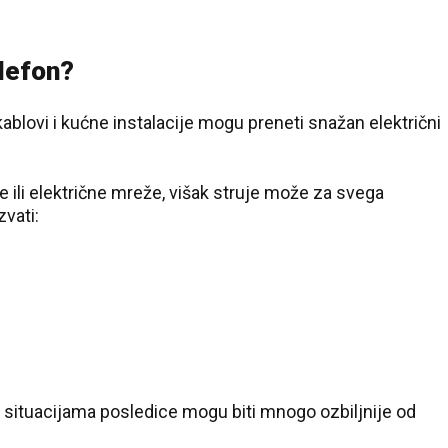
elefon?
kablovi i kućne instalacije mogu preneti snažan električni
e ili električne mreže, višak struje može za svega
zvati:
situacijama posledice mogu biti mnogo ozbiljnije od