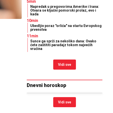
5min
Napredak u pregovorima Amerike i Irana:
Otvara se ključni pomorski prolaz, evo i
kada
10min
Ubedljiv poraz "orlića" na startu Evropskog
prvenstva
11min
Sunce ga sprži za nekoliko dana: Ovako
ćete zaštititi paradajz tokom najvećih
vrućina
Vidi sve
Dnevni horoskop
Vidi sve