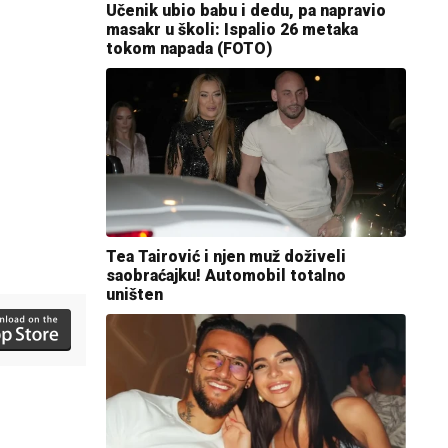
Učenik ubio babu i dedu, pa napravio
masakr u školi: Ispalio 26 metaka
tokom napada (FOTO)
Tea Tairović i njen muž doživeli
saobraćajku! Automobil totalno
uništen