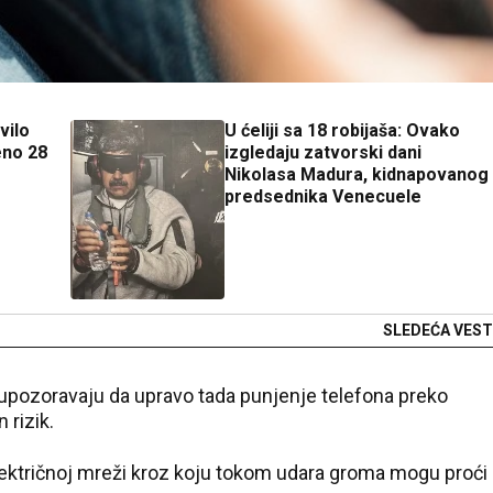
vilo
U ćeliji sa 18 robijaša: Ovako
eno 28
izgledaju zatvorski dani
Nikolasa Madura, kidnapovanog
predsednika Venecuele
SLEDEĆA VEST
ci upozoravaju da upravo tada punjenje telefona preko
 rizik.
ektričnoj mreži kroz koju tokom udara groma mogu proći