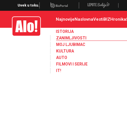
Zanimljivosti
Uvek u toku.
Najnovije
Naslovna
Vesti
BIZ
Hronika
Alo
ISTORIJA
ZANIMLJIVOSTI
MOJ LJUBIMAC
KULTURA
AUTO
FILMOVI I SERIJE
IT!