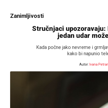
Zanimljivosti
Stručnjaci upozoravaju: 
jedan udar može
Kada počne jako nevreme i grmljav
kako bi napunio te
Autor:
Ivana Petra