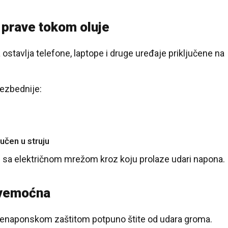
 prave tokom oluje
ostavlja telefone, laptope i druge uređaje priključene na
ezbednije:
jučen u struju
25 °C
an sa električnom mrežom kroz koju prolaze udari napona.
Loznica
svemoćna
enaponskom zaštitom potpuno štite od udara groma.