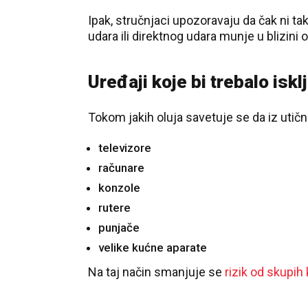
Ipak, stručnjaci upozoravaju da čak ni t
udara ili direktnog udara munje u blizini 
Uređaji koje bi trebalo iskl
Tokom jakih oluja savetuje se da iz utični
televizore
računare
konzole
rutere
punjače
velike kućne aparate
Na taj način smanjuje se
rizik od skupih