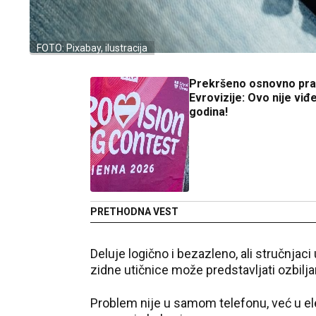
FOTO: Pixabay, ilustracija
Prekršeno osnovno pra
Evrovizije: Ovo nije viđ
godina!
PRETHODNA VEST
Deluje logično i bezazleno, ali stručnja
zidne utičnice može predstavljati ozbiljan
Problem nije u samom telefonu, već u el