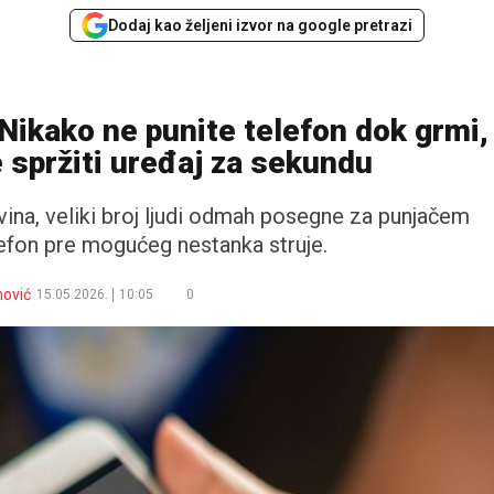
Dodaj kao željeni izvor na google pretrazi
Nikako ne punite telefon dok grmi,
 spržiti uređaj za sekundu
ina, veliki broj ljudi odmah posegne za punjačem
lefon pre mogućeg nestanka struje.
nović
15.05.2026.
10:05
0