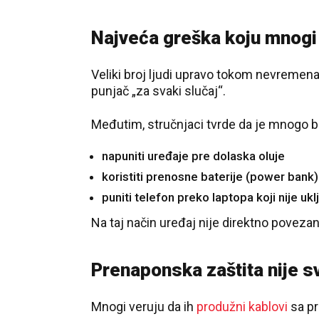
Najveća greška koju mnogi
Veliki broj ljudi upravo tokom nevremena 
punjač „za svaki slučaj“.
Međutim, stručnjaci tvrde da je mnogo b
napuniti uređaje pre dolaska oluje
koristiti prenosne baterije (power bank)
puniti telefon preko laptopa koji nije ukl
Na taj način uređaj nije direktno povez
Prenaponska zaštita nije 
Mnogi veruju da ih
produžni kablovi
sa pr