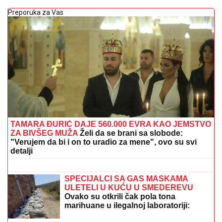
Preporuka za Vas
TAMARA ĐURIĆ DAJE 560.000 EVRA KAO JEMSTVO
ZA BIVŠEG MUŽA
Želi da se brani sa slobode:
"Verujem da bi i on to uradio za mene", ovo su svi
detalji
OVO JE MILKA (82) KOJU JE UBIO
SIN! U
poslednje vreme živela u Domu,
jutros došla da obiđe sina, a on je
TUKAO DO SMRTI! (FOTO, VIDEO)
SPECIJALCI SA GAS MASKAMA