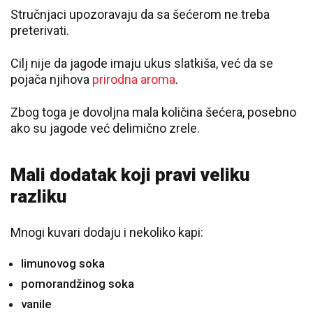
Stručnjaci upozoravaju da sa šećerom ne treba
preterivati.
Cilj nije da jagode imaju ukus slatkiša, već da se
pojača njihova
prirodna aroma
.
Zbog toga je dovoljna mala količina šećera, posebno
ako su jagode već delimično zrele.
Mali dodatak koji pravi veliku
razliku
Mnogi kuvari dodaju i nekoliko kapi:
limunovog soka
pomorandžinog soka
vanile