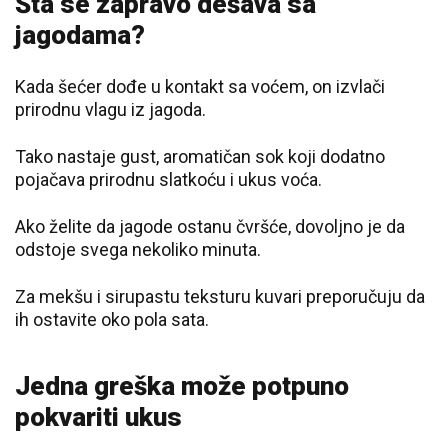
Šta se zapravo dešava sa
jagodama?
Kada šećer dođe u kontakt sa voćem, on izvlači
prirodnu vlagu iz jagoda.
Tako nastaje gust, aromatičan sok koji dodatno
pojačava prirodnu slatkoću i ukus voća.
Ako želite da jagode ostanu čvršće, dovoljno je da
odstoje svega nekoliko minuta.
Za mekšu i sirupastu teksturu kuvari preporučuju da
ih ostavite oko pola sata.
Jedna greška može potpuno
pokvariti ukus