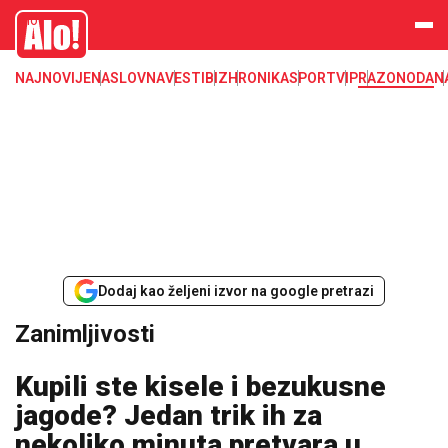
Zanimljivosti
Alo
NAJNOVIJE
NASLOVNA
VESTI
BIZ
HRONIKA
SPORT
VIP
RAZONODA
N
Dodaj kao željeni izvor na google pretrazi
Zanimljivosti
Kupili ste kisele i bezukusne
jagode? Jedan trik ih za
nekoliko minuta pretvara u