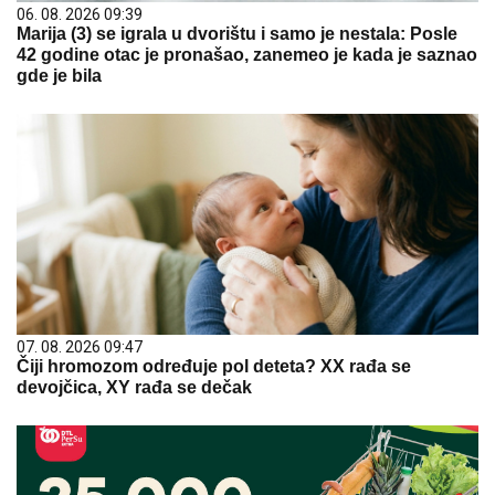
06. 08. 2026 09:39
Marija (3) se igrala u dvorištu i samo je nestala: Posle
42 godine otac je pronašao, zanemeo je kada je saznao
gde je bila
07. 08. 2026 09:47
Čiji hromozom određuje pol deteta? XX rađa se
devojčica, XY rađa se dečak