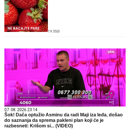
NE BACAJTE PARE
19:35
|
0
07. 08. 2026 23:14
Šok! Dača optužio Asminu da radi Maji iza leđa, došao
do saznanja da sprema pakleni plan koji će je
razbesneti: Krišom si... (VIDEO)