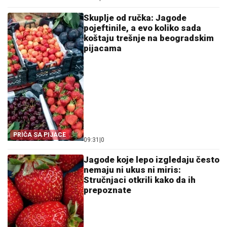
TROVANJE
Skuplje od ručka: Jagode
pojeftinile, a evo koliko sada
koštaju trešnje na beogradskim
pijacama
PRIČA SA PIJACE
09:31
|
0
Jagode koje lepo izgledaju često
nemaju ni ukus ni miris:
Stručnjaci otkrili kako da ih
prepoznate