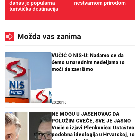
danas je popularna
nestvarnom prirodom
turistička destinacija
Možda vas zanima
VUČIĆ O NIS-U: Nadamo se da
ćemo u narednim nedeljama to
moći da završimo
20:20
|
16
NE MOGU U JASENOVAC DA
POLOŽIM CVEĆE, SVE JE JASNO
Vučić o izjavi Plenkovića: Ustaštvo
podobna ideologija u Hrvatskoj, to