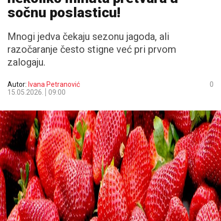
sočnu poslasticu!
Mnogi jedva čekaju sezonu jagoda, ali
razočaranje često stigne već pri prvom
zalogaju.
Autor:
Ivana Petranović
0
15.05.2026.
09:00