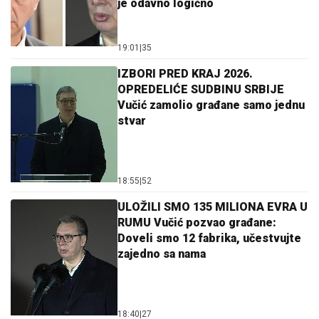
je odavno logično
19:01
|
35
IZBORI PRED KRAJ 2026.
OPREDELIĆE SUDBINU SRBIJE
Vučić zamolio građane samo jednu
stvar
18:55
|
52
ULOŽILI SMO 135 MILIONA EVRA U
RUMU Vučić pozvao građane:
Doveli smo 12 fabrika, učestvujte
zajedno sa nama
18:40
|
27