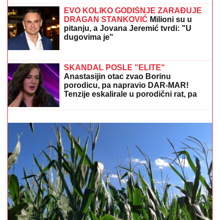
"VOLIM STARIJE DEVOJKE"
Mina i
Viktor progovorili o PRESELJENJU I
BRAKU, pa OPLELI po rijaliti
učesnicima: "Ledena kraljica je
opelješila deda Daneta (VIDEO)
BIVŠI RIJALITI PAR PRODAJE KUĆU U KOJU SU
ULOŽILI 200.000 EVRA
Sagradili vilu na Kosmaju i
pokrenuli biznis, a sada im hitno treba novac: "To je
razlog prodaje"
SVET PUCA NA DVA DELA, IRANU
NOŽ U LEĐA:
Šta zaista znači pakt
Saudijske Arabije, Turske i Pakistana?