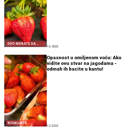
OVO MORATE DA
16:40
|
0
ZNATE
Opasnost u omiljenom voću: Ako
vidite ovu stvar na jagodama -
odmah ih bacite u kantu!
RIZIKUJETE
13:50
|
0