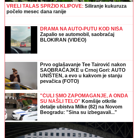
EVO KOLIKO GODIŠNJE ZARAĐUJE
DRAGAN STANKOVIĆ
Milioni su u
pitanju, a Jovana Jeremić tvrdi: "U
dugovima je"
Atomska bomba sa TV Prva! Srbe budi zakopčana do
grla - Kad se skine, oblinama tera u crveno
SKANDAL POSLE "ELITE"
Anastasijin otac zvao Borinu
porodicu, pa napravio DAR-MAR!