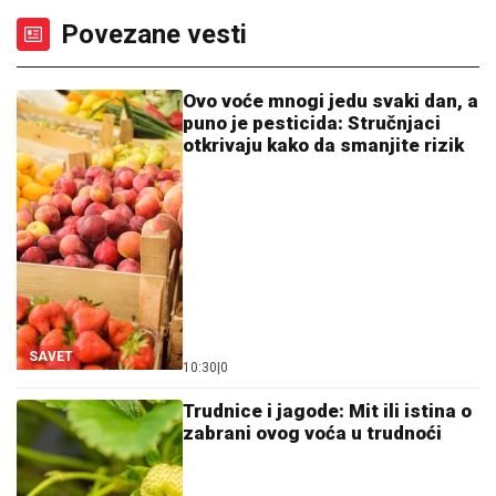
Povezane vesti
Ovo voće mnogi jedu svaki dan, a
puno je pesticida: Stručnjaci
otkrivaju kako da smanjite rizik
SAVET
10:30
|
0
Trudnice i jagode: Mit ili istina o
zabrani ovog voća u trudnoći