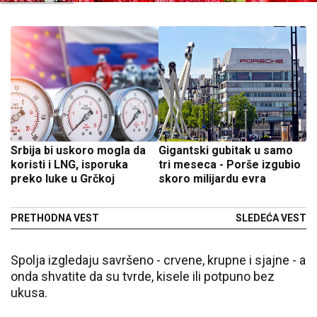
Srbija bi uskoro mogla da
Gigantski gubitak u samo
koristi i LNG, isporuka
tri meseca - Porše izgubio
preko luke u Grčkoj
skoro milijardu evra
PRETHODNA VEST
SLEDEĆA VEST
Spolja izgledaju savršeno - crvene, krupne i sjajne - a
onda shvatite da su tvrde, kisele ili potpuno bez
ukusa.