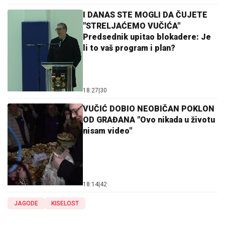
I DANAS STE MOGLI DA ČUJETE
"STRELJAĆEMO VUČIĆA"
Predsednik upitao blokadere: Je
li to vaš program i plan?
18:27
|
30
VUČIĆ DOBIO NEOBIČAN POKLON
OD GRAĐANA "Ovo nikada u životu
nisam video"
18:14
|
42
JAGODE
KISELOST