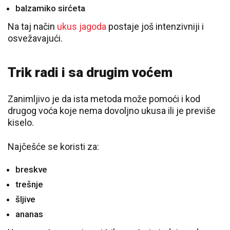
balzamiko sirćeta
Na taj način
ukus jagoda
postaje još intenzivniji i
osvežavajući.
Trik radi i sa drugim voćem
Zanimljivo je da ista metoda može pomoći i kod
drugog voća koje nema dovoljno ukusa ili je previše
kiselo.
Najčešće se koristi za:
breskve
trešnje
šljive
ananas