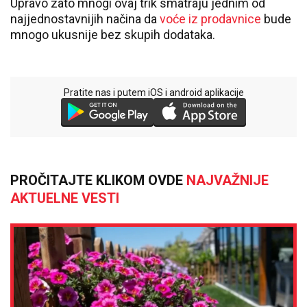
Upravo zato mnogi ovaj trik smatraju jednim od
najjednostavnijih načina da
voće iz prodavnice
bude
mnogo ukusnije bez skupih dodataka.
Pratite nas i putem iOS i android aplikacije
PROČITAJTE KLIKOM OVDE
NAJVAŽNIJE
AKTUELNE VESTI