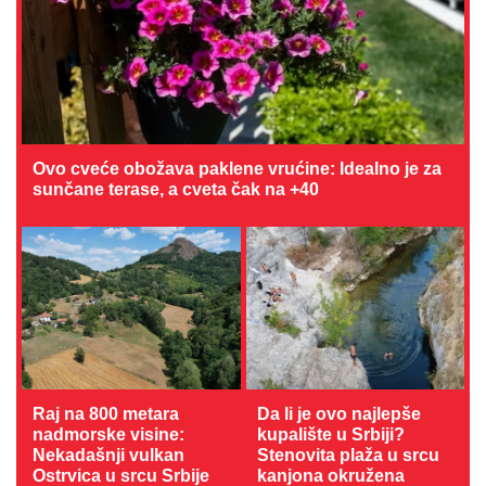
Ovo cveće obožava paklene vrućine: Idealno je za
sunčane terase, a cveta čak na +40
Raj na 800 metara
Da li je ovo najlepše
nadmorske visine:
kupalište u Srbiji?
Nekadašnji vulkan
Stenovita plaža u srcu
Ostrvica u srcu Srbije
kanjona okružena