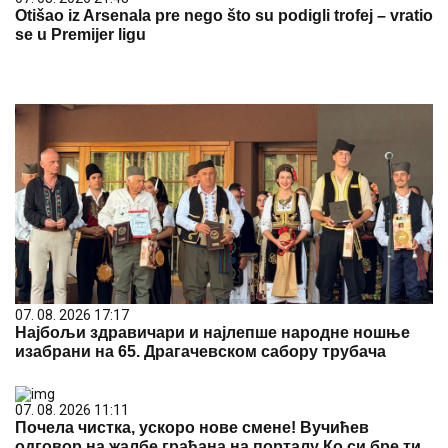
Otišao iz Arsenala pre nego što su podigli trofej – vratio
se u Premijer ligu
07. 08. 2026 17:17
Најбољи здравичари и најлепше народне ношње
изабрани на 65. Драгачевском сабору трубача
07. 08. 2026 11:11
Почела чистка, ускоро нове смене! Вучићев
одговор на жалбе грађана на порталу Ко си бре ти,