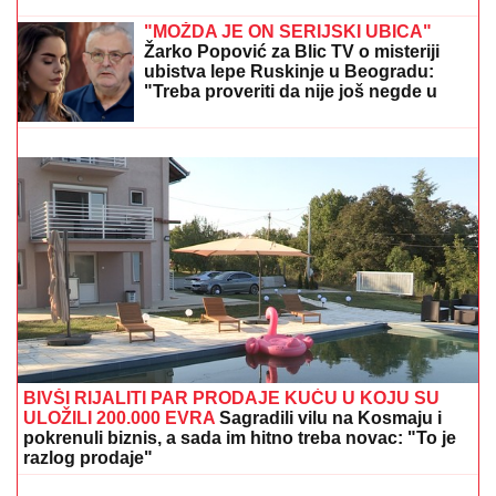
ULETELI U KUĆU U SMEDEREVU
Ovako su otkrili čak pola tona
marihuane u ilegalnoj laboratoriji:
Uhapšeno 6 osoba (FOTO, VIDEO)
SANJA GRUJIĆ JE DRUGA OSOBA!
Pokazala šta
radi posle raskida sa Markom: Odavde NE IZLAZI,
promene na njoj bodu oči (FOTO)
"MOŽDA JE ON SERIJSKI UBICA"
Žarko Popović za Blic TV o misteriji
ubistva lepe Ruskinje u Beogradu:
"Treba proveriti da nije još negde u
Srbiji napravio neko ZLO"