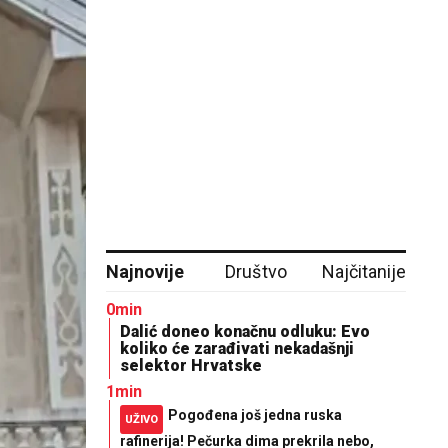
Najnovije
Društvo
Najčitanije
0min
Dalić doneo konačnu odluku: Evo
koliko će zarađivati nekadašnji
selektor Hrvatske
1min
Pogođena još jedna ruska
UŽIVO
rafinerija! Pečurka dima prekrila nebo,