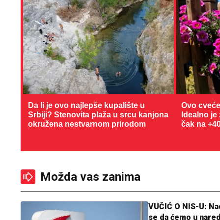
Da li je ovo najlepše kupalište u
Ovo cveće
Srbiji? Stenovita plaža u srcu kanjona
Idealno je
okružena nestvarnom prirodom
čak na +4
Možda vas zanima
VUČIĆ O NIS-U: N
se da ćemo u nare