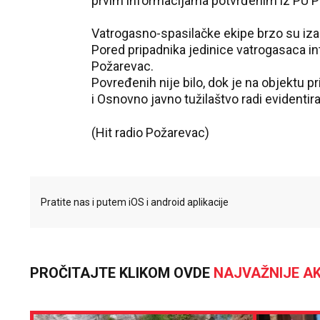
prvim informacijama potvrđenim iz PU P
Vatrogasno-spasilačke ekipe brzo su iza
Pored pripadnika jedinice vatrogasaca in
Požarevac.
Povređenih nije bilo, dok je na objektu pr
i Osnovno javno tužilaštvo radi evidentir
(Hit radio Požarevac)
Pratite nas i putem iOS i android aplikacije
PROČITAJTE KLIKOM OVDE
NAJVAŽNIJE AK