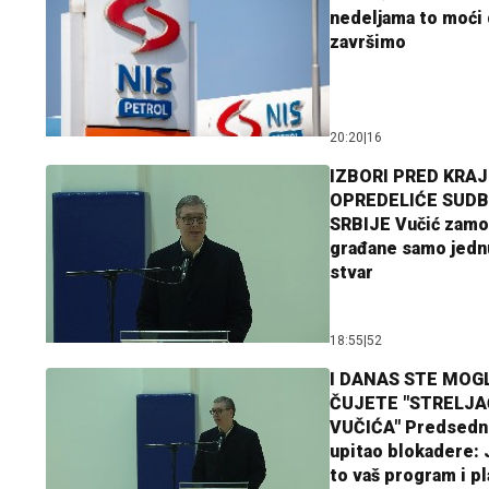
nedeljama to moći 
završimo
20:20
|
16
IZBORI PRED KRAJ
OPREDELIĆE SUDB
SRBIJE Vučić zamo
građane samo jedn
stvar
18:55
|
52
I DANAS STE MOGL
ČUJETE "STRELJ
VUČIĆA" Predsedn
upitao blokadere: J
to vaš program i p