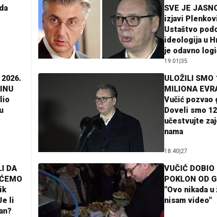
da
SVE JE JASNO
izjavi Plenkov
Ustaštvo pod
ideologija u H
je odavno log
19:01
|
35
 2026.
ULOŽILI SMO 
INU
MILIONA EVR
lio
Vučić pozvao 
u
Doveli smo 12
učestvujte za
nama
18:40
|
27
I DA
VUČIĆ DOBIO
AĆEMO
POKLON OD 
ik
"Ovo nikada u 
e li
nisam video"
lan?