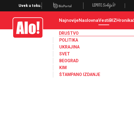
Društvo, društvene teme
Uvek u toku.
Najnovije
Naslovna
Vesti
BIZ
Hronika
Alo
DRUŠTVO
POLITIKA
UKRAJINA
SVET
BEOGRAD
KIM
ŠTAMPANO IZDANJE