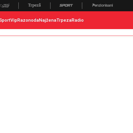
Sport
Vip
Razonoda
Najžena
Trpeza
Radio