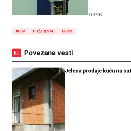
18:27
|
30
KUĆA
POŽAREVAC
GROM
Povezane vesti
Jelena prodaje kuću na sat