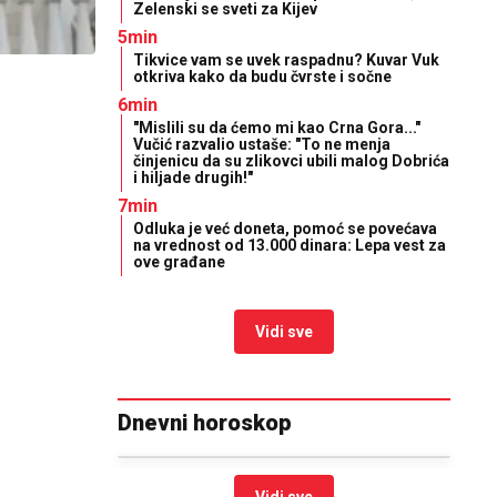
Zelenski se sveti za Kijev
5min
Tikvice vam se uvek raspadnu? Kuvar Vuk
otkriva kako da budu čvrste i sočne
6min
"Mislili su da ćemo mi kao Crna Gora..."
Vučić razvalio ustaše: "To ne menja
činjenicu da su zlikovci ubili malog Dobrića
i hiljade drugih!"
7min
Odluka je već doneta, pomoć se povećava
na vrednost od 13.000 dinara: Lepa vest za
ove građane
Vidi sve
Dnevni horoskop