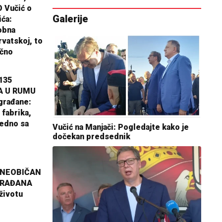
 Vučić o
Galerije
ića:
obna
rvatskoj, to
ično
135
A U RUMU
građane:
 fabrika,
jedno sa
Vučić na Manjači: Pogledajte kako je
dočekan predsednik
 NEOBIČAN
GRAĐANA
životu