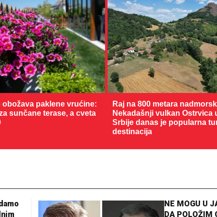
 obožava paklene vrućine:
Raj na 800 metara nadmorske
 za sunčane terase, a cveta
Nekadašnji vulkan Ostrvica 
0
Srbije danas je popularna tu
destinacija
35 °C
Loznica
adamo
NE MOGU U 
dnim
DA POLOŽIM 