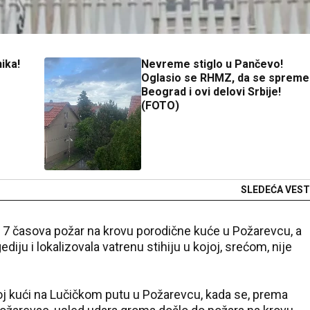
ika!
Nevreme stiglo u Pančevo!
Oglasio se RHMZ, da se spreme
Beograd i ovi delovi Srbije!
(FOTO)
SLEDEĆA VEST
 7 časova požar na krovu porodične kuće u Požarevcu, a
diju i lokalizovala vatrenu stihiju u kojoj, srećom, nije
oj kući na Lučičkom putu u Požarevcu, kada se, prema