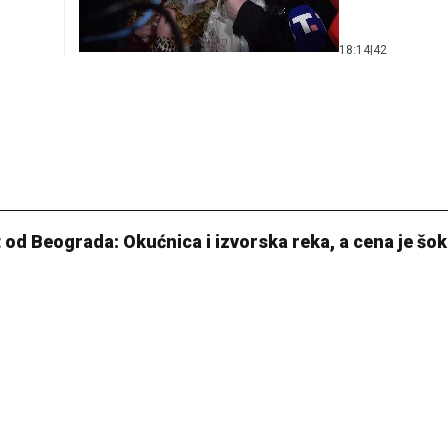
18:14
|
42
 od Beograda: Okućnica i izvorska reka, a cena je šo