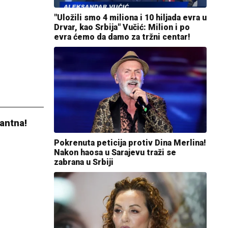
"Uložili smo 4 miliona i 10 hiljada evra u
Drvar, kao Srbija" Vučić: Milion i po
evra ćemo da damo za tržni centar!
kantna!
Pokrenuta peticija protiv Dina Merlina!
Nakon haosa u Sarajevu traži se
zabrana u Srbiji