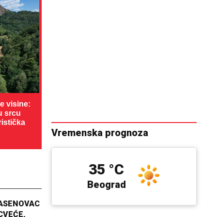
 visine:
u srcu
ristička
Vremenska prognoza
35 °C
Beograd
JASENOVAC
CVEĆE,