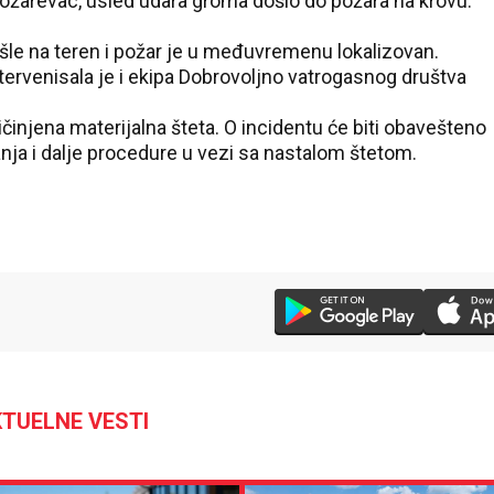
ožarevac, usled udara groma došlo do požara na krovu.
šle na teren i požar je u međuvremenu lokalizovan.
tervenisala je i ekipa Dobrovoljno vatrogasnog društva
ičinjena materijalna šteta. O incidentu će biti obavešteno
anja i dalje procedure u vezi sa nastalom štetom.
TUELNE VESTI