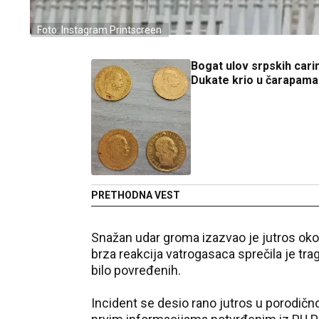
Foto: Instagram Printscreen
Bogat ulov srpskih carin
Dukate krio u čarapama
PRETHODNA VEST
Snažan udar groma izazvao je jutros oko
brza reakcija vatrogasaca sprečila je trage
bilo povređenih.
Incident se desio rano jutros u porodičn