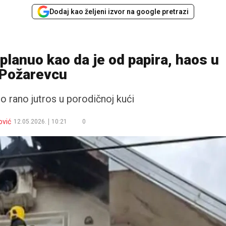
Dodaj kao željeni izvor na google pretrazi
planuo kao da je od papira, haos u
Požarevcu
o rano jutros u porodičnoj kući
ović
12.05.2026.
10:21
0