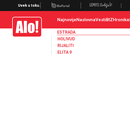
Estrada, poznati, VIP
Uvek u toku.
Najnovije
Naslovna
Vesti
BIZ
Hronika
Alo
ESTRADA
HOLIVUD
RIJALITI
ELITA 9