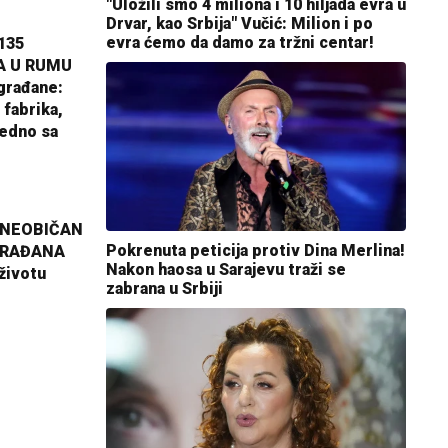
"Uložili smo 4 miliona i 10 hiljada evra u
Drvar, kao Srbija" Vučić: Milion i po
evra ćemo da damo za tržni centar!
135
A U RUMU
građane:
 fabrika,
jedno sa
 NEOBIČAN
Pokrenuta peticija protiv Dina Merlina!
GRAĐANA
Nakon haosa u Sarajevu traži se
životu
zabrana u Srbiji