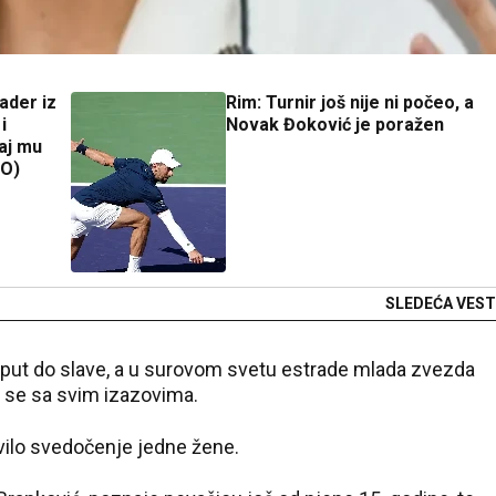
kader iz
Rim: Turnir još nije ni počeo, a
i
Novak Đoković je poražen
aj mu
EO)
SLEDEĆA VEST
it put do slave, a u surovom svetu estrade mlada zvezda
 se sa svim izazovima.
vilo svedočenje jedne žene.