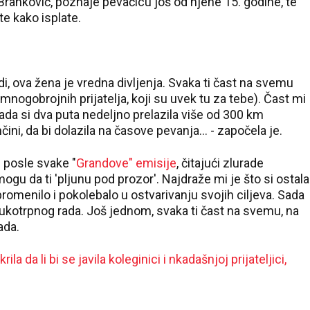
ranković, poznaje pevačicu još od njene 15. godine, te
 te kako isplate.
di, ova žena je vredna divljenja. Svaka ti čast na svemu
nogobrojnih prijatelja, koji su uvek tu za tebe). Čast mi
ada si dva puta nedeljno prelazila više od 300 km
ini, da bi dolazila na časove pevanja... - započela je.
e posle svake "
Grandove" emisije
, čitajući zlurade
gu da ti 'pljunu pod prozor'. Najdraže mi je što si ostala
promenilo i pokolebalo u ostvarivanju svojih ciljeva. Sada
mukotrpnog rada. Još jednom, svaka ti čast na svemu, na
tada.
krila da li bi se javila koleginici i nkadašnjoj prijateljici,