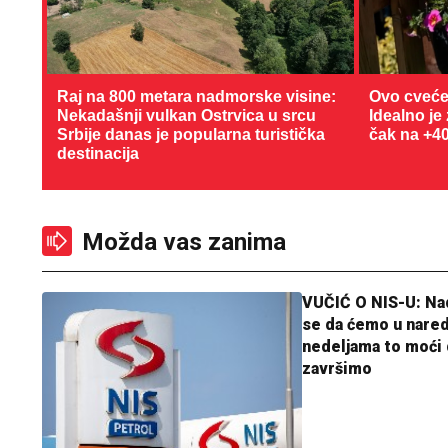
Raj na 800 metara nadmorske visine:
Ovo cveće
Nekadašnji vulkan Ostrvica u srcu
Idealno je
Srbije danas je popularna turistička
čak na +4
destinacija
Možda vas zanima
VUČIĆ O NIS-U: N
se da ćemo u nare
nedeljama to moći 
završimo