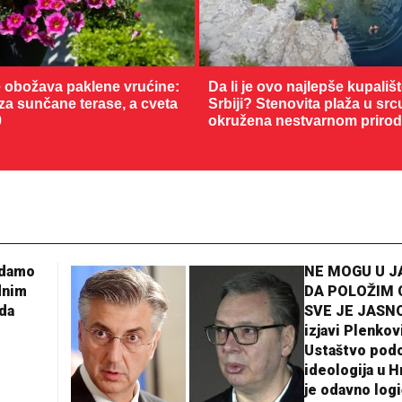
 obožava paklene vrućine:
Da li je ovo najlepše kupališ
 za sunčane terase, a cveta
Srbiji? Stenovita plaža u sr
0
okružena nestvarnom priro
adamo
NE MOGU U 
dnim
DA POLOŽIM 
da
SVE JE JASNO
izjavi Plenkov
Ustaštvo pod
ideologija u H
je odavno log