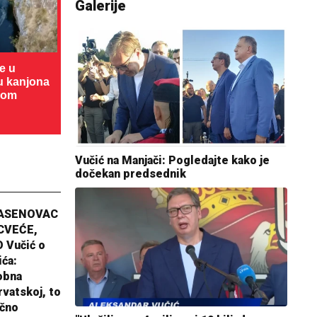
Galerije
te u
cu kanjona
dom
Vučić na Manjači: Pogledajte kako je
dočekan predsednik
JASENOVAC
CVEĆE,
 Vučić o
ića:
obna
rvatskoj, to
ično