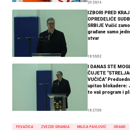
20:20
|
16
IZBORI PRED KRAJ
OPREDELIĆE SUDB
SRBIJE Vučić zamo
građane samo jedn
stvar
18:55
|
52
I DANAS STE MOGL
ČUJETE "STRELJ
VUČIĆA" Predsedn
upitao blokadere: J
to vaš program i p
18:27
|
30
PEVAČICA
ZVEZDE GRANDA
MILICA PAVLOVIĆ
GRAND