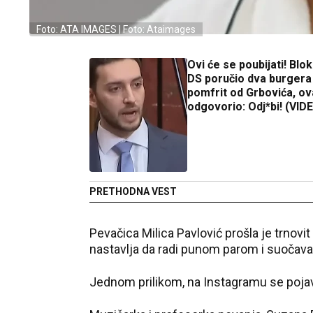
Foto: ATA IMAGES | Foto: Ataimages
Ovi će se poubijati! Blo
DS poručio dva burgera 
pomfrit od Grbovića, ov
odgovorio: Odj*bi! (VID
PRETHODNA VEST
Pevačica Milica Pavlović prošla je trnov
nastavlja da radi punom parom i suočava
Jednom prilikom, na Instagramu se poja