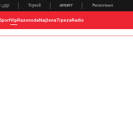
Sport
Vip
Razonoda
Najžena
Trpeza
Radio