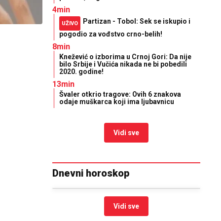
4min
Partizan - Tobol: Sek se iskupio i
UŽIVO
pogodio za vođstvo crno-belih!
8min
Knežević o izborima u Crnoj Gori: Da nije
bilo Srbije i Vučića nikada ne bi pobedili
2020. godine!
13min
Švaler otkrio tragove: Ovih 6 znakova
odaje muškarca koji ima ljubavnicu
Vidi sve
Dnevni horoskop
Vidi sve