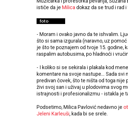
Muzičarka i profesorka pevanja, Suzana B
ističe da je
Milica
dokaz da se trud i rad i
- Moram i ovako javno da te ishvalim. Lju
što si sama izgurala (naravno, uz pomoć m
je što te poznajem od tvoje 15. godine, k
raspalim autobusima, po hladnoći i vrućinč
- I koliko si se sekirala i plakala kod men
komentare na svoje nastupe... Sada svi mo
predivan čovek, što te ništa od toga nije 
živi svoj san i uživaj u plodovima svog 
istrajnosti i profesionalizmu - istakla je 
Podsetimo, Milica Pavlović nedavno je
ot
Jeleni Karleuši
, kada bi se srele.