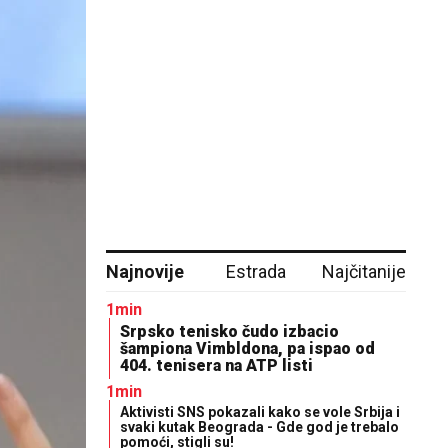
Najnovije
Estrada
Najčitanije
1min
Srpsko tenisko čudo izbacio
šampiona Vimbldona, pa ispao od
404. tenisera na ATP listi
1min
Aktivisti SNS pokazali kako se vole Srbija i
svaki kutak Beograda - Gde god je trebalo
pomoći, stigli su!