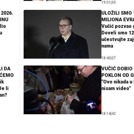
19:01
|
35
 2026.
ULOŽILI SMO 
INU
MILIONA EVR
lio
Vučić pozvao 
u
Doveli smo 12
učestvujte za
nama
18:40
|
27
I DA
VUČIĆ DOBIO
AĆEMO
POKLON OD 
ik
"Ovo nikada u 
e li
nisam video"
lan?
18:14
|
42