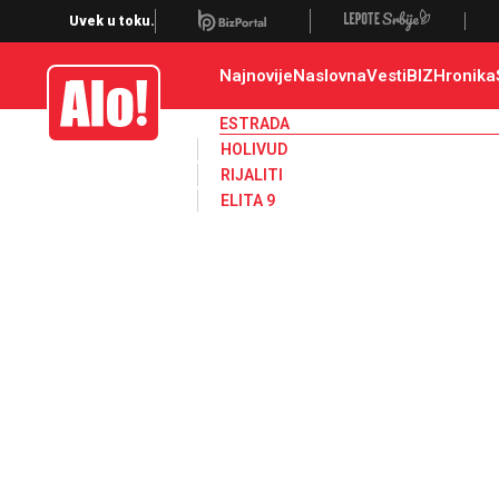
Estrada, poznati, VIP
Uvek u toku.
Najnovije
Naslovna
Vesti
BIZ
Hronika
Alo
ESTRADA
HOLIVUD
RIJALITI
ELITA 9