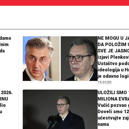
adamo
NE MOGU U 
dnim
DA POLOŽIM 
da
SVE JE JASNO
izjavi Plenkov
Ustaštvo pod
ideologija u H
je odavno log
19:01
|
35
 2026.
ULOŽILI SMO 
INU
MILIONA EVR
lio
Vučić pozvao 
u
Doveli smo 12
učestvujte za
nama