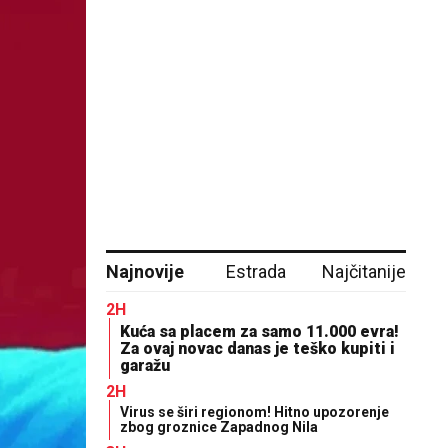
Najnovije
Estrada
Najčitanije
2H
Kuća sa placem za samo 11.000 evra!
Za ovaj novac danas je teško kupiti i
garažu
2H
Virus se širi regionom! Hitno upozorenje
zbog groznice Zapadnog Nila