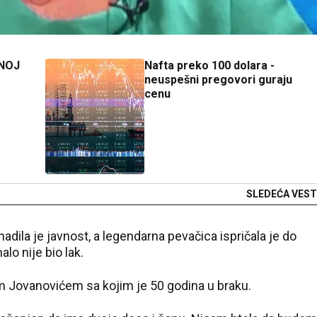
NOJ
Nafta preko 100 dolara -
neuspešni pregovori guraju
cenu
SLEDEĆA VEST
dila je javnost, a legendarna pevačica ispričala je do
lo nije bio lak.
om Jovanovićem sa kojim je 50 godina u braku.