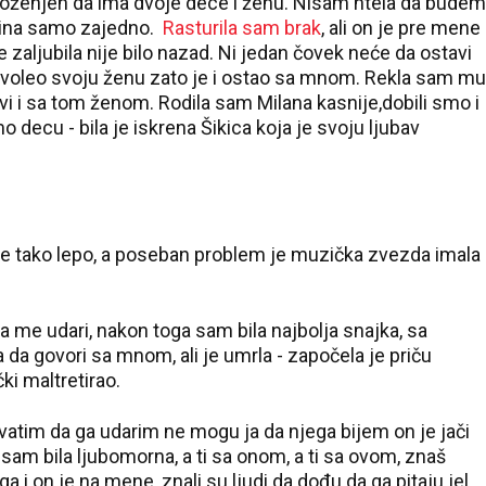
e oženjen da ima dvoje dece i ženu. Nisam htela da budem
godina samo zajedno.
Rasturila sam brak
, ali on je pre mene
e zaljubila nije bilo nazad. Ni jedan čovek neće da ostavi
je voleo svoju ženu zato je i ostao sa mnom. Rekla sam mu
i i sa tom ženom. Rodila sam Milana kasnije,dobili smo i
decu - bila je iskrena Šikica koja je svoju ljubav
sve tako lepo, a poseban problem je muzička zvezda imala
 me udari, nakon toga sam bila najbolja snajka, sa
 da govori sa mnom, ali je umrla - započela je priču
čki maltretirao.
atim da ga udarim ne mogu ja da njega bijem on je jači
am bila ljubomorna, a ti sa onom, a ti sa ovom, znaš
 i on je na mene, znali su ljudi da dođu da ga pitaju jel