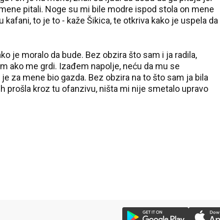
mene pitali. Noge su mi bile modre ispod stola on mene
kafani, to je to - kaže Šikica, te otkriva kako je uspela da
ko je moralo da bude. Bez obzira što sam i ja radila,
sam ako me grdi. Izađem napolje, neću da mu se
je za mene bio gazda. Bez obzira na to što sam ja bila
ih prošla kroz tu ofanzivu, ništa mi nije smetalo upravo
22 °C
Loznica