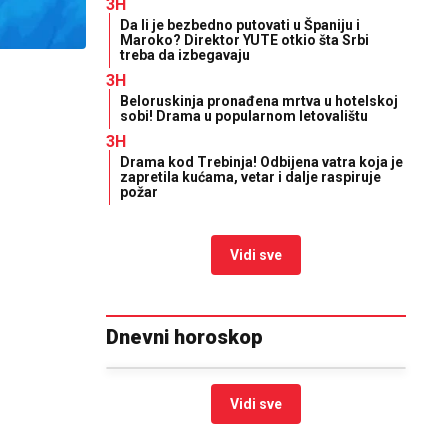
3H
Da li je bezbedno putovati u Španiju i
Maroko? Direktor YUTE otkio šta Srbi
treba da izbegavaju
3H
Beloruskinja pronađena mrtva u hotelskoj
sobi! Drama u popularnom letovalištu
3H
Drama kod Trebinja! Odbijena vatra koja je
zapretila kućama, vetar i dalje raspiruje
požar
Vidi sve
Dnevni horoskop
Vidi sve