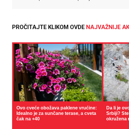
PROČITAJTE KLIKOM OVDE
NAJVAŽNIJE AK
Ovo cveće obožava paklene vrućine:
Da li je ov
Idealno je za sunčane terase, a cveta
Srbiji? St
čak na +40
okružena 