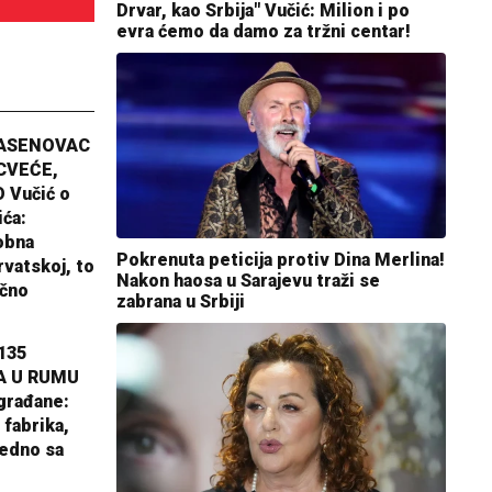
Drvar, kao Srbija" Vučić: Milion i po
evra ćemo da damo za tržni centar!
JASENOVAC
CVEĆE,
 Vučić o
ića:
obna
Pokrenuta peticija protiv Dina Merlina!
rvatskoj, to
Nakon haosa u Sarajevu traži se
ično
zabrana u Srbiji
135
A U RUMU
građane:
 fabrika,
jedno sa