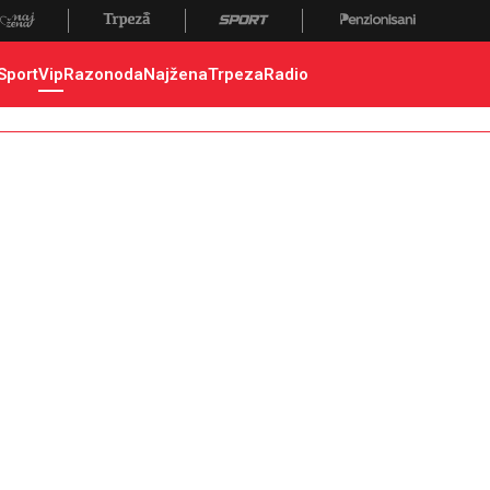
Sport
Vip
Razonoda
Najžena
Trpeza
Radio