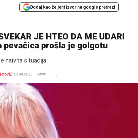
Dodaj kao željeni izvor na google pretrazi
 SVEKAR JE HTEO DA ME UDARI
pevačica prošla je golgotu
je naivna situacija
enović
13.04.2026.
08:09
0