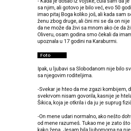
- Kada je došao iz vojske, čula sam da j
sa njim, ali gotovo je bilo već, evo 50 
imao pitaj Boga koliko još, ali kada sam s
ženu zbog druge, ali čini mi se da on ni
da ne može da živi sa mnom ako će da živ
Oliveru, osam godina smo čekali da imamo 
upoznala u 17 godini na Karaburmi.
Ipak, u ljubavi sa Slobodanom nije bilo 
sa njegovim roditeljima.
-Svekar je hteo da me zgazi kombijem, da
svekrvom nisam govorila, kasnije je htela
Šikica, koja je otkrila i da ju je suprug fizi
-On mene udari normalno, ako nešto dohv
od mene razumeš. Tukao me je zato što s
kako žena. Jesam bila ljubomorna na njega