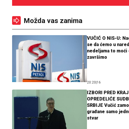
Možda vas zanima
VUČIĆ O NIS-U: N
se da ćemo u nare
nedeljama to moći 
završimo
20:20
|
16
IZBORI PRED KRAJ
OPREDELIĆE SUDB
SRBIJE Vučić zamo
građane samo jedn
stvar