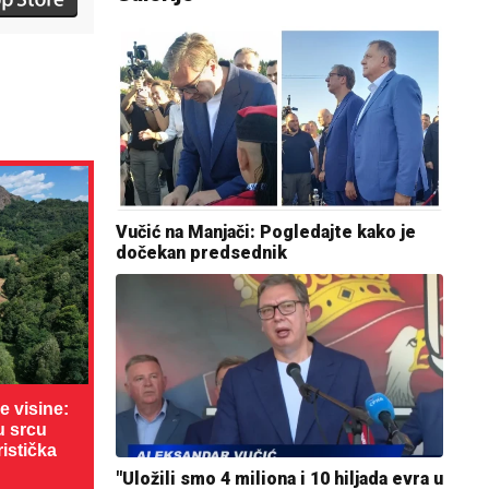
Vučić na Manjači: Pogledajte kako je
dočekan predsednik
 visine:
u srcu
ristička
"Uložili smo 4 miliona i 10 hiljada evra u