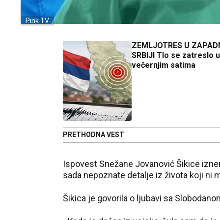
Pink TV
ZEMLJOTRES U ZAPAD
SRBIJI Tlo se zatreslo u
večernjim satima
PRETHODNA VEST
Ispovest Snežane Jovanović Šikice iznena
sada nepoznate detalje iz života koji ni ma
Šikica je govorila o ljubavi sa Slobodan