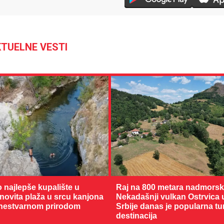
TUELNE VESTI
o najlepše kupalište u
Raj na 800 metara nadmorske
enovita plaža u srcu kanjona
Nekadašnji vulkan Ostrvica 
nestvarnom prirodom
Srbije danas je popularna tu
destinacija