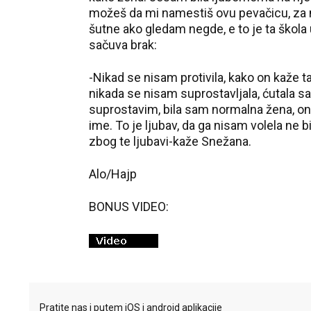
možeš da mi namestiš ovu pevačicu, za 
šutne ako gledam negde, e to je ta škola u 
sačuva brak:
-Nikad se nisam protivila, kako on kaže ta
nikada se nisam suprostavljala, ćutala 
suprostavim, bila sam normalna žena, on 
ime. To je ljubav, da ga nisam volela ne b
zbog te ljubavi-kaže Snežana.
Alo/Hajp
BONUS VIDEO:
Pratite nas i putem iOS i android aplikacije