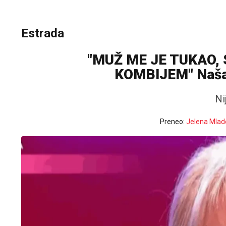
Estrada
"MUŽ ME JE TUKAO,
KOMBIJEM" Naša 
Ni
Preneo:
Jelena Mlad