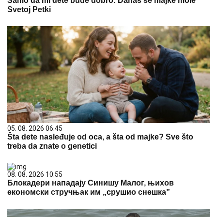
Samo da mi dete bude dobro: Danas se majke mole
Svetoj Petki
05. 08. 2026 06:45
Šta dete nasleđuje od oca, a šta od majke? Sve što
treba da znate o genetici
08. 08. 2026 10:55
Блокадери нападају Синишу Малог, њихов
економски стручњак им „срушио снешка”