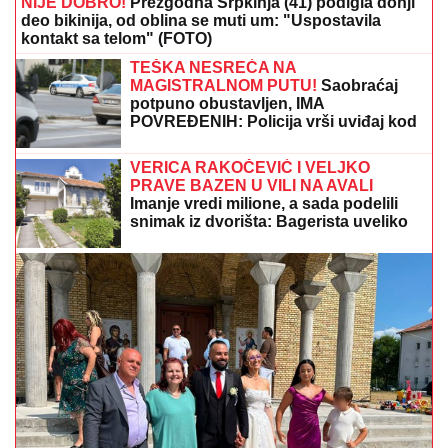
NIJE DOBRO!
Prezgodna Srpkinja (41) podigla donji
deo bikinija, od oblina se muti um: "Uspostavila
kontakt sa telom" (FOTO)
TEŠKA NESREĆA NA
MAGISTRALNOM PUTU!
Saobraćaj
potpuno obustavljen, IMA
POVREĐENIH: Policija vrši uviđaj kod
Stoca
VERICA RAKOČEVIĆ I VELJKO
PRAVE BAZEN U VILI NA AVALI
Imanje vredi milione, a sada podelili
snimak iz dvorišta: Bagerista uveliko
izvodi radove (Video)