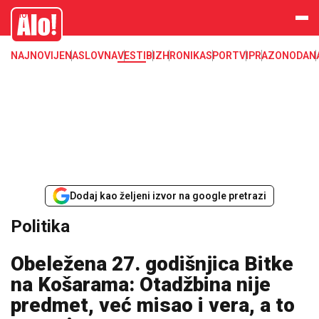
Alo
NAJNOVIJE
NASLOVNA
VESTI
BIZ
HRONIKA
SPORT
VIP
RAZONODA
N
Dodaj kao željeni izvor na google pretrazi
Politika
Obeležena 27. godišnjica Bitke
na Košarama: Otadžbina nije
predmet, već misao i vera, a to