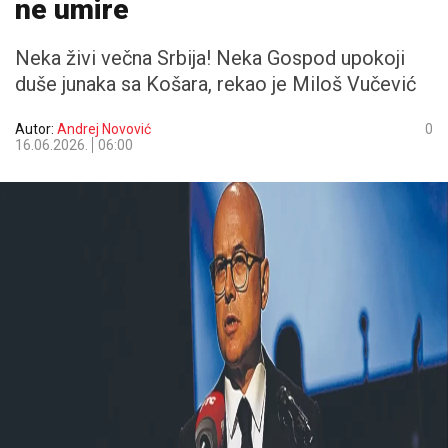
ne umire
Neka živi večna Srbija! Neka Gospod upokoji
duše junaka sa Košara, rekao je Miloš Vučević
Autor:
Andrej Novović
0
16.06.2026.
06:00