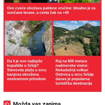
Ovo cveće obožava paklene vrućine: Idealno je za
sunčane terase, a cveta čak na +40
Da li je ovo najlepše
Raj na 800 metara
kupalište u Srbiji?
nadmorske visine:
Stenovita plaža u srcu
Nekadašnji vulkan
kanjona okružena
Ostrvica u srcu Srbije
nestvarnom prirodom
danas je popularna
turistička destinacija
Možda vas zanima