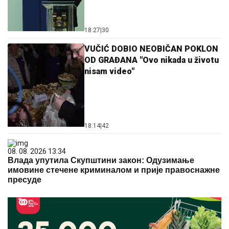
18:27
|
30
VUČIĆ DOBIO NEOBIČAN POKLON
OD GRAĐANA "Ovo nikada u životu
nisam video"
18:14
|
42
08. 08. 2026 13:34
Влада упутила Скупштини закон: Одузимање
имовине стечене криминалом и прије правоснажне
пресуде