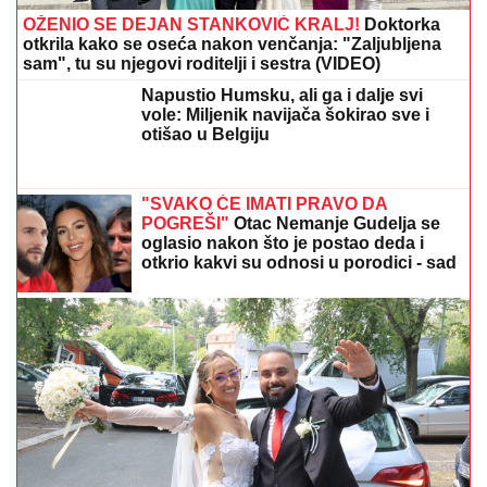
OŽENIO SE DEJAN STANKOVIĆ KRALJ!
Doktorka
otkrila kako se oseća nakon venčanja: "Zaljubljena
sam", tu su njegovi roditelji i sestra (VIDEO)
Napustio Humsku, ali ga i dalje svi
vole: Miljenik navijača šokirao sve i
otišao u Belgiju
"SVAKO ĆE IMATI PRAVO DA
POGREŠI"
Otac Nemanje Gudelja se
oglasio nakon što je postao deda i
otkrio kakvi su odnosi u porodici - sad
je sve jasno