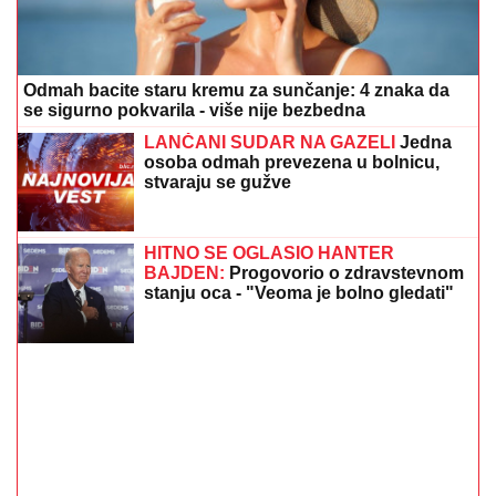
Odmah bacite staru kremu za sunčanje: 4 znaka da
se sigurno pokvarila - više nije bezbedna
LANČANI SUDAR NA GAZELI
Jedna
osoba odmah prevezena u bolnicu,
stvaraju se gužve
HITNO SE OGLASIO HANTER
BAJDEN:
Progovorio o zdravstevnom
stanju oca - "Veoma je bolno gledati"