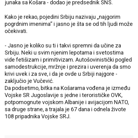
junaka sa Košara - dodao je predsednik SNS.
Kako je rekao, pojedini Srbiju nazivaju „najgorim
pogrdnim imenima“ i jasno je šta se od tih ljudi može
očekivati.
- Jasno je koliko su ti i takvi spremni da učine za
Srbiju. Neki u svim njenim lepotama i svetostima
vide fetišizam i primitivizam. Autošovinistički pogled
samodestrukcije, mržnje i prezira i uverenja da smo
krivi uvek i za sve, i da je ovde u Srbiji najgore -
zaključio je Vučević.
Da podsetimo, bitka na Košarama vođena je između
Vojske SR Jugoslavije s jedne i terorističke OVK,
potpomognute vojskom Albanije i avijacijom NATO,
sa druge strane, a trajala je 67 dana i odnela živote
108 pripadnika Vojske SRJ.