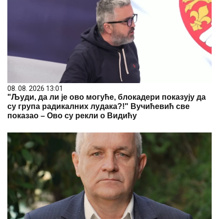
08. 08. 2026 13:01
"Људи, да ли је ово могуће, блокадери показују да
су група радикалних лудака?!" Вучићевић све
показао – Ово су рекли о Видићу