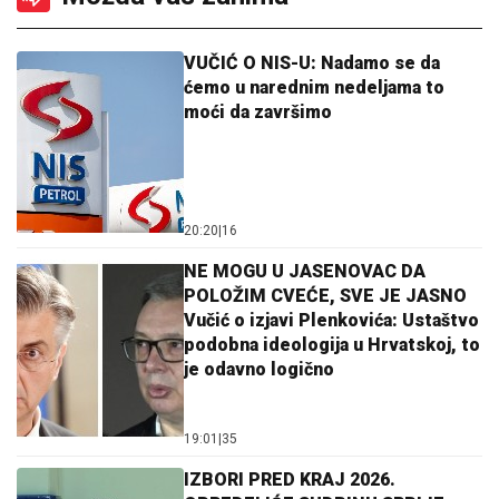
VUČIĆ O NIS-U: Nadamo se da
ćemo u narednim nedeljama to
moći da završimo
20:20
|
16
NE MOGU U JASENOVAC DA
POLOŽIM CVEĆE, SVE JE JASNO
Vučić o izjavi Plenkovića: Ustaštvo
podobna ideologija u Hrvatskoj, to
je odavno logično
19:01
|
35
IZBORI PRED KRAJ 2026.