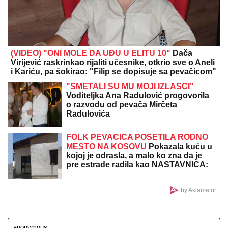
(VIDEO) "ONI MOLE DA UĐU U ELITU 10"
Dača
Virijević raskrinkao rijaliti učesnike, otkrio sve o Aneli
i Kariću, pa šokirao: "Filip se dopisuje sa pevačicom"
"SMETALI SU MU MOJI IZLASCI"
Voditeljka Ana Radulović progovorila
o razvodu od pevača Mirčeta
Radulovića
FOLK PEVAČICA POSETILA RODNO
MESTO NA KOSOVU
Pokazala kuću u
kojoj je odrasla, a malo ko zna da je
pre estrade radila kao NASTAVNICA:
"Svaki put plačem" (VIDEO)
by Aklamator