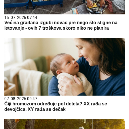
15. 07. 2026 07:44
Većina građana izgubi novac pre nego što stigne na
letovanje - ovih 7 troškova skoro niko ne planira
07. 08. 2026 09:47
Čiji hromozom određuje pol deteta? XX rađa se
devojčica, XY rađa se dečak