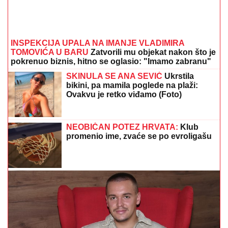
INSPEKCIJA UPALA NA IMANJE VLADIMIRA
TOMOVIĆA U BARU
Zatvorili mu objekat nakon što je
pokrenuo biznis, hitno se oglasio: "Imamo zabranu"
SKINULA SE ANA SEVIĆ
Ukrstila
bikini, pa mamila poglede na plaži:
Ovakvu je retko viđamo (Foto)
NEOBIČAN POTEZ HRVATA:
Klub
promenio ime, zvaće se po evroligašu