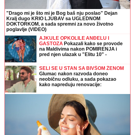
"Drago mi je što mi je Bog baš nju poslao" Dejan
Kralj dugo KRIO LJUBAV sa UGLEDNOM
DOKTORKOM, a sada spremni za novo životno
poglavlje (VIDEO)
AJKULE OPKOLILE ANĐELU I
GASTOZA
Pokazali kako se provode
na Maldivima nakon POMIRENJA i
pred njen ulazak u "Elitu 10" -
komentari samo pljušte (VIDEO)
SELI SE U STAN SA BIVŠOM ŽENOM
Glumac nakon razvoda doneo
neobičnu odluku, a sada pokazao
kako napreduju renovacije:
"Nadgledanje"