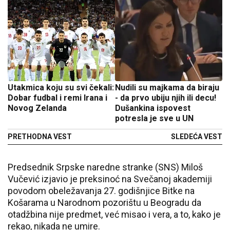
Utakmica koju su svi čekali:
Nudili su majkama da biraju
Dobar fudbal i remi Irana i
- da prvo ubiju njih ili decu!
Novog Zelanda
Dušankina ispovest
potresla je sve u UN
PRETHODNA VEST
SLEDEĆA VEST
Predsednik Srpske naredne stranke (SNS) Miloš
Vučević izjavio je preksinoć na Svečanoj akademiji
povodom obeležavanja 27. godišnjice Bitke na
Košarama u Narodnom pozorištu u Beogradu da
otadžbina nije predmet, već misao i vera, a to, kako je
rekao, nikada ne umire.