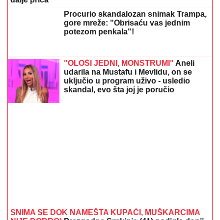
Procurio skandalozan snimak Trampa,
gore mreže: "Obrisaću vas jednim
potezom penkala"!
"OLOŠI JEDNI, MONSTRUMI"
Aneli
udarila na Mustafu i Mevlidu, on se
uključio u program uživo - usledio
skandal, evo šta joj je poručio
Asminov otac
SNIMA SE DOK NAMEŠTA KUPAĆI, MUŠKARCIMA