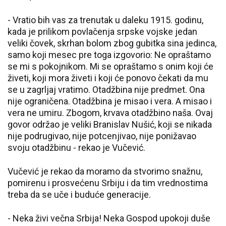
- Vratio bih vas za trenutak u daleku 1915. godinu,
kada je prilikom povlačenja srpske vojske jedan
veliki čovek, skrhan bolom zbog gubitka sina jedinca,
samo koji mesec pre toga izgovorio: Ne opraštamo
se mi s pokojnikom. Mi se opraštamo s onim koji će
živeti, koji mora živeti i koji će ponovo čekati da mu
se u zagrljaj vratimo. Otadžbina nije predmet. Ona
nije ograničena. Otadžbina je misao i vera. A misao i
vera ne umiru. Zbogom, krvava otadžbino naša. Ovaj
govor održao je veliki Branislav Nušić, koji se nikada
nije podrugivao, nije potcenjivao, nije ponižavao
svoju otadžbinu - rekao je Vučević.
Vučević je rekao da moramo da stvorimo snažnu,
pomirenu i prosvećenu Srbiju i da tim vrednostima
treba da se uče i buduće generacije.
- Neka živi večna Srbija! Neka Gospod upokoji duše