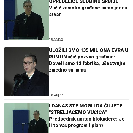
OPREDELIĆE SUDBINU SRBIJE
Vučić zamolio građane samo jednu
stvar
18:55
|
52
ULOŽILI SMO 135 MILIONA EVRA U
RUMU Vučić pozvao građane:
Doveli smo 12 fabrika, učestvujte
zajedno sa nama
18:40
|
27
I DANAS STE MOGLI DA ČUJETE
"STRELJAĆEMO VUČIĆA"
Predsednik upitao blokadere: Je
li to vaš program i plan?