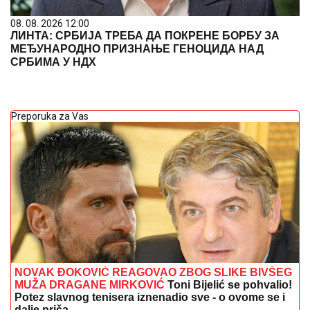
08. 08. 2026 12:00
ЛИНТА: СРБИЈА ТРЕБА ДА ПОКРЕНЕ БОРБУ ЗА
МЕЂУНАРОДНО ПРИЗНАЊЕ ГЕНОЦИДА НАД
СРБИМА У НДХ
Preporuka za Vas
NOVAK ĐOKOVIĆ REAGOVAO ZBOG SLIKE BIVŠEG
MUŽA DRAGANE MIRKOVIĆ
Toni Bijelić se pohvalio!
Potez slavnog tenisera iznenadio sve - o ovome se i
dalje priča