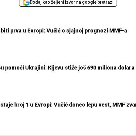
Dodaj kao željeni izvor na google pretrazi
 biti prva u Evropi: Vučić o sjajnoj prognozi MMF-a
pomoći Ukrajini: Kijevu stiže još 690 miliona dolara
staje broj 1 u Evropi: Vučić doneo lepu vest, MMF zv