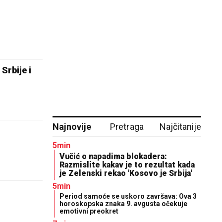
Srbije i
Najnovije
Pretraga
Najčitanije
5min
Vučić o napadima blokadera:
Razmislite kakav je to rezultat kada
je Zelenski rekao 'Kosovo je Srbija'
5min
Period samoće se uskoro završava: Ova 3
horoskopska znaka 9. avgusta očekuje
emotivni preokret