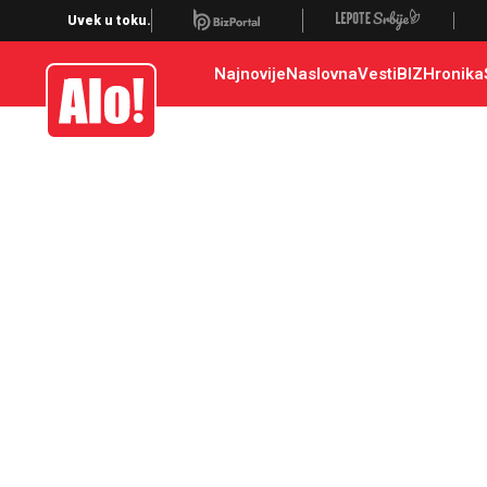
Uvek u toku.
Najnovije
Naslovna
Vesti
BIZ
Hronika
Alo