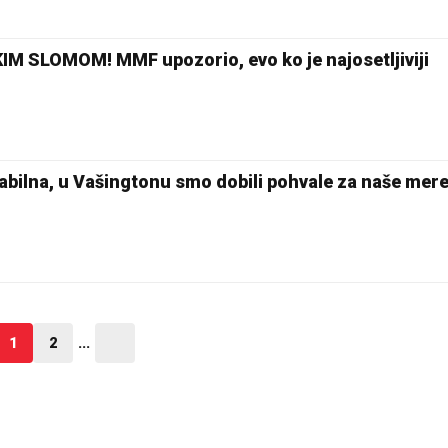
SLOMOM! MMF upozorio, evo ko je najosetljiviji
stabilna, u Vašingtonu smo dobili pohvale za naše mer
1
2
...