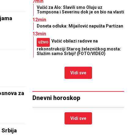
7min
Vučić za Alo: Slavili smo Oluju uz
Tompsona i Severinu dok je on bio na vlasti
ijama
12min
Doneta odluka: Mijailović napušta Partizan
13min
Vučić obilazi radove na
UŽIVO
rekonstrukciji Starog železničkog mosta:
Služim samo Srbiji! (FOTO/VIDEO)
Vidi sve
 osnova za
Dnevni horoskop
Vidi sve
 Srbija