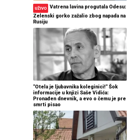
Vatrena lavina progutala Odesu:
UŽIVO
Zelenski gorko zažalio zbog napada na
Rusiju
"Otela je ljubavnika koleginici!" Šok
informacije u knjizi Saše Vidića:
Pronađen dnevnik, a evo o čemu je pre
smrti pisao