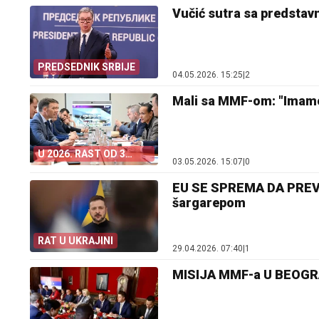
Vučić sutra sa predsta
PREDSEDNIK SRBIJE
04.05.2026. 15:25
|
2
Mali sa MMF-om: "Imamo 
U 2026. RAST OD 3
03.05.2026. 15:07
|
0
ODSTO
EU SE SPREMA DA PREVAR
šargarepom
RAT U UKRAJINI
29.04.2026. 07:40
|
1
MISIJA MMF-a U BEOGRAD