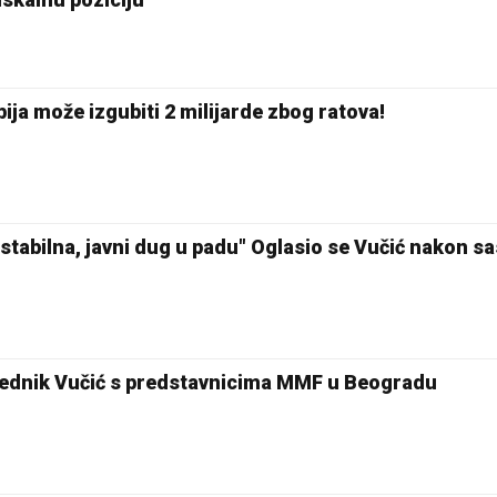
bija može izgubiti 2 milijarde zbog ratova!
e stabilna, javni dug u padu" Oglasio se Vučić nakon s
sednik Vučić s predstavnicima MMF u Beogradu