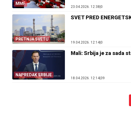
MMF
23.04.2026. 12:38
|
0
SVET PRED ENERGETSKIM 
PRETNJA SVETU
19.04.2026. 12:14
|
0
Mali: Srbija je za sada 
NAPREDAK SRBIJE
18.04.2026. 12:14
|
39