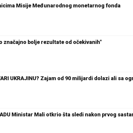
vnicima Misije Međunarodnog monetarnog fonda
značajno bolje rezultate od očekivanih"
I UKRAJINU? Zajam od 90 milijardi dolazi ali sa 
30 °C
Loznica
U Ministar Mali otkrio šta sledi nakon prvog sasta