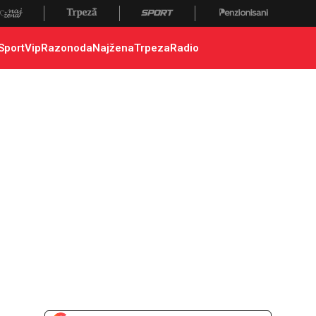
Sport
Vip
Razonoda
Najžena
Trpeza
Radio