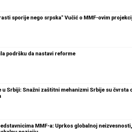
rasti sporije nego srpska" Vučić o MMF-ovim projekc
ila podršku da nastavi reforme
u Srbiji: Snažni zaštitni mehanizmi Srbije su čvrsta
a
predstavnicima MMF-a: Uprkos globalnoj neizvesnosti,
iskalnu poziciju