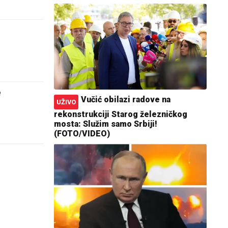
e
Vučić obilazi radove na
UŽIVO
rekonstrukciji Starog železničkog
mosta: Služim samo Srbiji!
(FOTO/VIDEO)