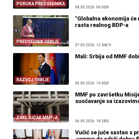
PORUKA PREDSEDNIKA
08.05.2026. 06:00
|
0
"Globalna ekonomija će 
rasta realnog BDP-a
PREDSEDNIK SRBIJE
07.05.2026. 12:44
|
19
Mali: Srbija od MMF dob
RAZVOJ SRBIJE
06.05.2026. 19:00
|
0
MMF po završetku Misije 
suočavanje sa izazovim
ZAKLJUČAK MMF-A
06.05.2026. 18:28
|
0
Vučić se juče sastao s 
uspeva da održi dobru f