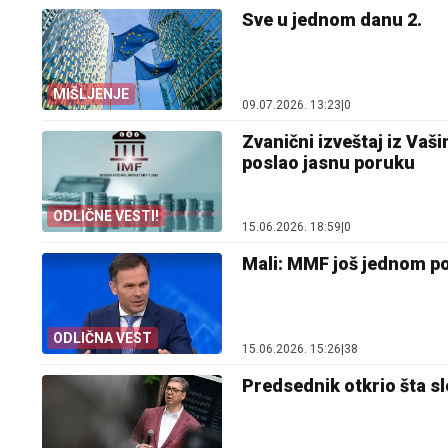
Sve u jednom danu 2.
MIŠLJENJE
09.07.2026. 13:23
|
0
Zvanični izveštaj iz Vaš
poslao jasnu poruku
ODLIČNE VESTI!
15.06.2026. 18:59
|
0
Mali: MMF još jednom po
ODLIČNA VEST
15.06.2026. 15:26
|
38
Predsednik otkrio šta sl