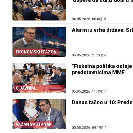
06.05.2026. 06:00
|
16
Alarm iz vrha države: Sr
EKONOMSKI IZAZOVI
05.05.2026. 21:26
|
54
"Fiskalna politika ostaj
predstavnicima MMF
O JAVNIM
05.05.2026. 11:49
|
17
FINANSIJAMA SRBIJE
Danas tačno u 10: Pred
VAŽAN SASTANAK
05.05.2026. 09:19
|
14