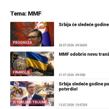
Tema: MMF
Srbija će sledeće godine
PROGNOZA
26.07.2026. 09:56
|
55
MMF odobrio novu tranšu 
FINANSIJE
21.07.2026. 09:09
|
0
Srbija sledeće godine po
potvrdio!
ISTORIJSKI TRIJUMF
12.07.2026. 19:07
|
29