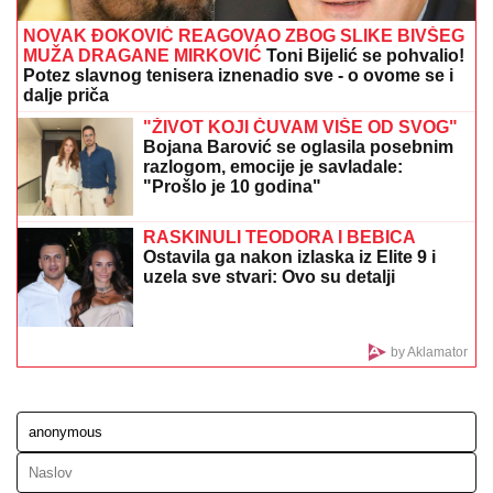
"DUNAV ĆEMO PREBRODITI, NIS NAM JE
NAJVAŽNIJI"
Đedović Handanović: Nadamo se
skoroj finalizaciji dogovora između "Gaspromnjefta" i
"Mola"
OVO SU NOVE CENE GORIVA:
Evo
koliko ćemo plaćati benzin i dizel na
pumpama
ON JE NOVI UČESNIK ELITE 10
Željko
Mitrović potvrdio njegov ulazak:
Nestao iz javnosti, pa pravio skandale
i bio hapšen