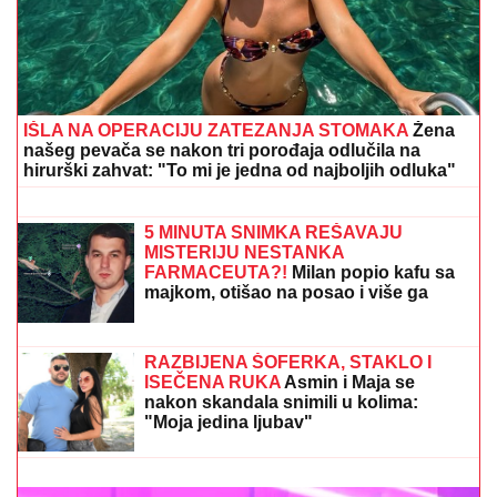
IŠLA NA OPERACIJU ZATEZANJA STOMAKA
Žena
našeg pevača se nakon tri porođaja odlučila na
hirurški zahvat: "To mi je jedna od najboljih odluka"
Inspekcija ZATVORILA objekat
Vladimira Tomovića u Crnoj Gori, on
sad otkrio šta se dešava: "Neki se
slade, neću im zaboraviti"
5 MINUTA SNIMKA REŠAVAJU
MISTERIJU NESTANKA
FARMACEUTA?!
Milan popio kafu sa
majkom, otišao na posao i više ga
NIKO NIJE VIDEO: Supruzi je poslao
OVU poruku (FOTO)