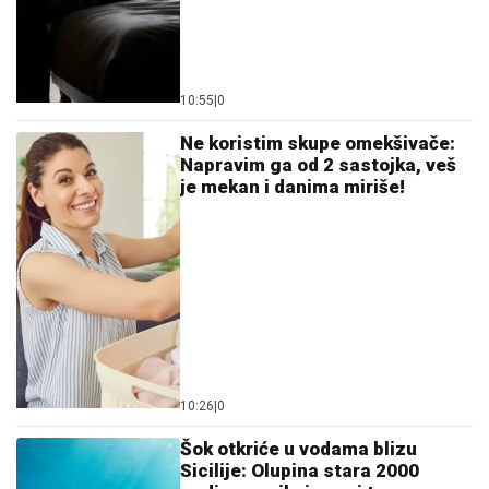
KOMENTARI (0)
Zanimljivosti
Pamet u glavu ako idete u Guču -
ne vozite pijani: Stroge
policijske kontrole na svakom
izlazu iz dragačevske varošice
11:30
|
0
Prijateljstvo im je svetinja: Ovih
5 horoskopskih znakova vas