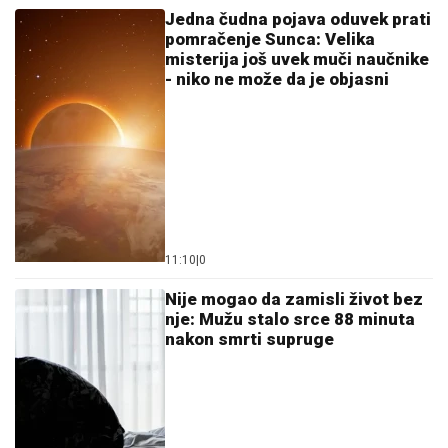
Ostavila ga nakon izlaska iz Elite 9 i
uzela sve stvari: Ovo su detalji
by Aklamator
Ostavi komentar