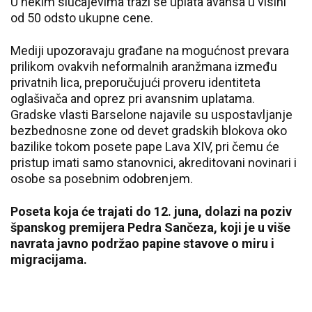
U nekim slučajevima traži se uplata avansa u visini
od 50 odsto ukupne cene.
Mediji upozoravaju građane na mogućnost prevara
prilikom ovakvih neformalnih aranžmana između
privatnih lica, preporučujući proveru identiteta
oglašivača and oprez pri avansnim uplatama.
Gradske vlasti Barselone najavile su uspostavljanje
bezbednosne zone od devet gradskih blokova oko
bazilike tokom posete pape Lava XIV, pri čemu će
pristup imati samo stanovnici, akreditovani novinari i
osobe sa posebnim odobrenjem.
Poseta koja će trajati do 12. juna, dolazi na poziv
španskog premijera Pedra Sančeza, koji je u više
navrata javno podržao papine stavove o miru i
migracijama.