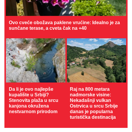
Ovo cveće obožava paklene vrućine: Idealno je za
sunčane terase, a cveta čak na +40
Da li je ovo najlepše
Raj na 800 metara
kupalište u Srbiji?
nadmorske visine:
Stenovita plaža u srcu
Nekadašnji vulkan
kanjona okružena
Ostrvica u srcu Srbije
nestvarnom prirodom
danas je popularna
turistička destinacija