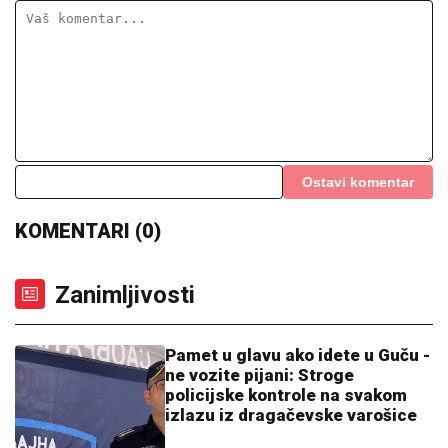
SKANDAL NA BALKANU!
Otkriveno čiji je dron koji
je pao u Bugarskoj – Ambasador HITNO POZVAN NA
RAPORT!
(FOTO) VOZ NALETEO NA OSOBU
KOD ZEMUNA
Oglasili se iz
"Srbijavoza": Hitna pomoć i policija na
licu mesta
VERENICA DRAGANA STANKOVIĆA
POSTALA PREDMET PODSMEHA
Zbog jednog detalja sa veridbe je