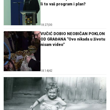
li to vaš program i plan?
18:27
|
30
VUČIĆ DOBIO NEOBIČAN POKLON
OD GRAĐANA "Ovo nikada u životu
nisam video"
18:14
|
42