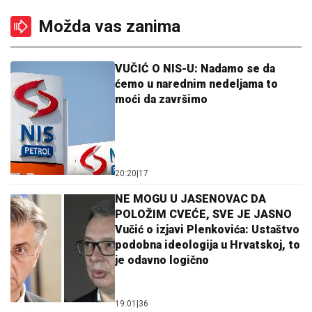
Možda vas zanima
VUČIĆ O NIS-U: Nadamo se da
ćemo u narednim nedeljama to
moći da završimo
20:20
|
17
NE MOGU U JASENOVAC DA
POLOŽIM CVEĆE, SVE JE JASNO
Vučić o izjavi Plenkovića: Ustaštvo
podobna ideologija u Hrvatskoj, to
je odavno logično
19:01
|
36