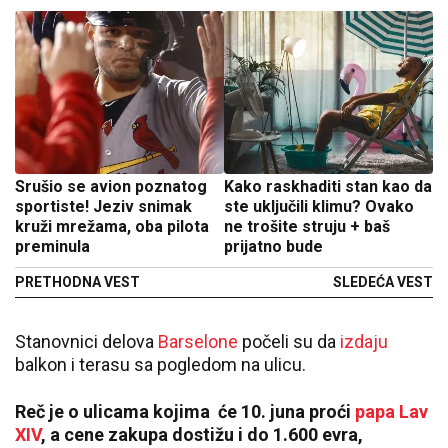
Srušio se avion poznatog
Kako raskhaditi stan kao da
sportiste! Jeziv snimak
ste uključili klimu? Ovako
kruži mrežama, oba pilota
ne trošite struju + baš
preminula
prijatno bude
PRETHODNA VEST
SLEDEĆA VEST
Stanovnici delova
Barselone
počeli su da
izdaju
balkon i terasu sa pogledom na ulicu.
Reč je o ulicama kojima će 10. juna proći
papa Lav
XIV
, a cene zakupa dostižu i do 1.600 evra,