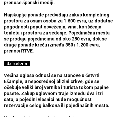
prenose španski mediji.
Najskuplje ponude predviđaju zakup kompletnog
prostora za osam osoba za 1.600 evra, uz dodatne
pogodnosti poput osveženja, vina, korišćenja
toaleta i prostora za sedenje. Pojedinačna mesta
se prodaju pojedincima od oko 250 evra, dok se
druge ponude kreću između 350 i 1.200 evra,
prenosi RTVE.
Većina oglasa odnosi se na stanove u četvrti
Ešample, u neposrednoj blizini crkve, gde se
očekuje veliki broj vernika i turista tokom papine
posete. Zakup uglavnom traje između dva i tri
sata, a pojedini vlasnici nude mogućnost
rezervacije celog balkona ili pojedinačnih mesta.