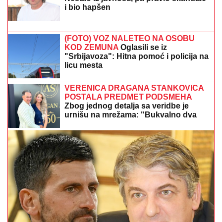
DOJURIO NA BICIKLI, PA PUCAO U KUĆU
SRPSKOG BIZNISMENA!
Grk (22) uhapšen zbog
napada u Nemačkoj: "Meci su probili prozor spavaće
sobe"
(VIDEO) TRUDNA ANITA DOVEZLA
LUKU NA PINK
Strasno se grle i ljube
u kolima, ne pušta ga: Blista pred
porođaj
KRVAVI OBRAČUN NA DORĆOLU:
Mladić upucan u stomak, drugovi ga
dovezli u bolnicu, na ovo se sumnja