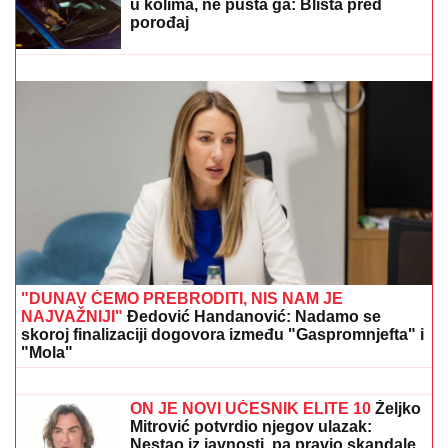
ŠOK U PROGRAMU UŽIVO!
Gledateljka tvrdi da joj je
Asmin slao gole slike, zapretila mu: "Vidimo se na
sudu, iskorišćavaš žene za pare"
"MNOGO SAM TUŽAN, POČIVAJ U
MIRU"
Pevačica umrla nakon borbe sa
leukemijom, imala transplantaciju
koštane srži, pa se stanje pogoršalo:
Emir Habibović se oprostio
STRAVIČNA NESREĆA KOD
JASENOVIKA!
Strahuje se da IMA
POVREĐENIH, sve vrvi od policije i
Hitne pomoći (FOTO, VIDEO)