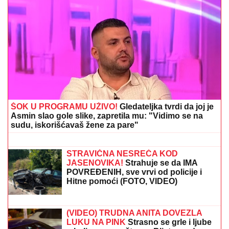
Letnji prelazni rok: Iznenađujuće - Srbin se vraća u
Italiju, Siti daje 100 miliona za tinejdžera
RAZBIJENA ŠOFERKA, STAKLO I
ISEČENA RUKA
Asmin i Maja se
nakon skandala snimili u kolima:
"Moja jedina ljubav"
Milijarder ili kralj hleba u dugovima od
kog nisu ostale ni mrvice? Ovo je
istina o poslovanju Dragana
Stankovića