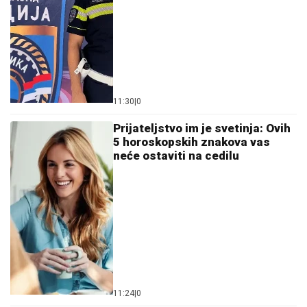
urnišu na mrežama: "Bukvalno dva
dinara"
NOVAK ĐOKOVIĆ REAGOVAO ZBOG SLIKE BIVŠEG
MUŽA DRAGANE MIRKOVIĆ
Toni Bijelić se pohvalio!
Potez slavnog tenisera iznenadio sve - o ovome se i
dalje priča
"ŽIVOT KOJI ČUVAM VIŠE OD SVOG"
Bojana Barović se oglasila posebnim
razlogom, emocije je savladale:
"Prošlo je 10 godina"
RASKINULI TEODORA I BEBICA