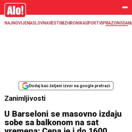
Zanimljivosti
Alo
NAJNOVIJE
NASLOVNA
VESTI
BIZ
HRONIKA
SPORT
VIP
RAZONODA
N
Dodaj kao željeni izvor na google pretrazi
Zanimljivosti
U Barseloni se masovno izdaju
sobe sa balkonom na sat
vremena: Cena je i do 1600