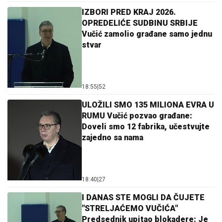
IZBORI PRED KRAJ 2026.
OPREDELIĆE SUDBINU SRBIJE
Vučić zamolio građane samo jednu
stvar
18:55
|
52
ULOŽILI SMO 135 MILIONA EVRA U
RUMU Vučić pozvao građane:
Doveli smo 12 fabrika, učestvujte
zajedno sa nama
18:40
|
27
I DANAS STE MOGLI DA ČUJETE
"STRELJAĆEMO VUČIĆA"
Predsednik upitao blokadere: Je