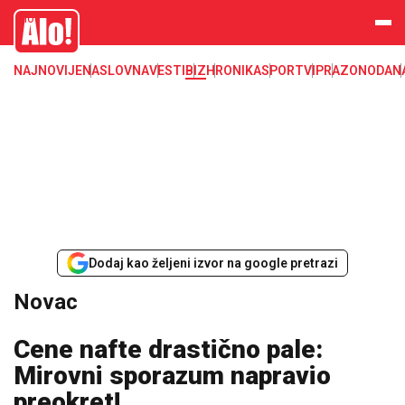
Novac, dinar, evro, dolar, kurs, kursna lista, nbs, narodna banka srbije
Alo
NAJNOVIJE
NASLOVNA
VESTI
BIZ
HRONIKA
SPORT
VIP
RAZONODA
N
Dodaj kao željeni izvor na google pretrazi
Novac
Cene nafte drastično pale:
Mirovni sporazum napravio
preokret!