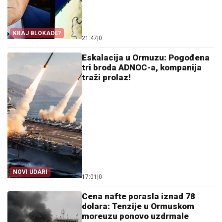
KRAJ BLOKADE?
21:47
|
0
Eskalacija u Ormuzu: Pogođena
tri broda ADNOC-a, kompanija
traži prolaz!
NOVI UDARI
17:01
|
0
Cena nafte porasla iznad 78
dolara: Tenzije u Ormuskom
moreuzu ponovo uzdrmale