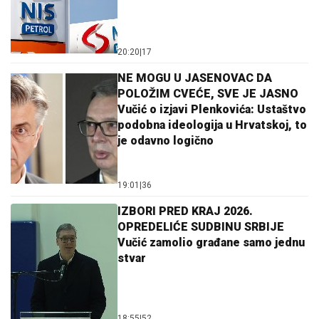
20:20
|
17
NE MOGU U JASENOVAC DA
POLOŽIM CVEĆE, SVE JE JASNO
Vučić o izjavi Plenkovića: Ustaštvo
podobna ideologija u Hrvatskoj, to
je odavno logično
19:01
|
36
IZBORI PRED KRAJ 2026.
OPREDELIĆE SUDBINU SRBIJE
Vučić zamolio građane samo jednu
stvar
18:55
|
52