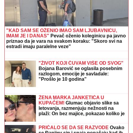
"NE UMIRE SE ZA LJUDIMA KOJI SU
PUCALI U TEBE"
Brutalno
oglašavanje Jovane Jeremić 5 dana
nakon veridbe Dragana Stankovića:
"Znali su šta rade"
Hitno uključivanje Mustafe Durdžića u
emisiju, otkrio detalje video poziva sa
Majom: "Mevlida je ljuta na nju"
Novi udarac za Jelenu Radanović nakon drame sa