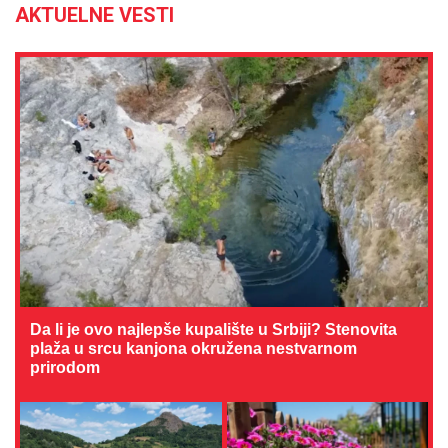
AKTUELNE VESTI
Da li je ovo najlepše kupalište u Srbiji? Stenovita
plaža u srcu kanjona okružena nestvarnom
prirodom