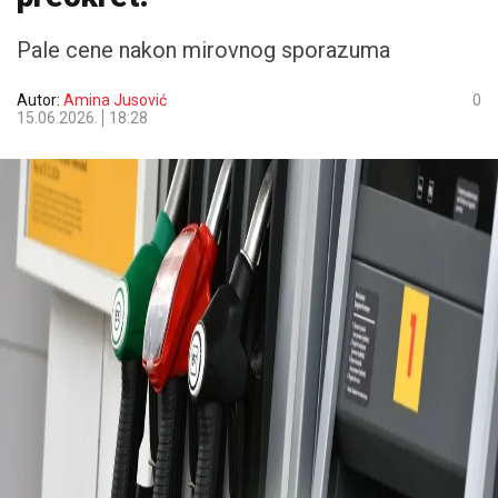
Pale cene nakon mirovnog sporazuma
Autor:
Amina Jusović
0
15.06.2026.
18:28