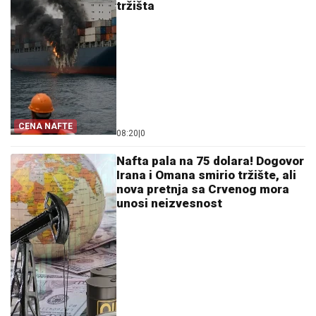
tržišta
CENA NAFTE
08:20
|
0
Nafta pala na 75 dolara! Dogovor
Irana i Omana smirio tržište, ali
nova pretnja sa Crvenog mora
unosi neizvesnost