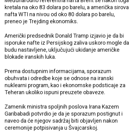
Međunarodno referentna nafta Brent se nakon toga
kretala na oko 83 dolara po barelu, a američka sirova
nafta WTI na nivou od oko 80 dolara po barelu,
preneo je Trejding ekonomiks.
Američki predsednik Donald Tramp izjavio je da bi
isporuke nafte iz Persijskog zaliva uskoro mogle da
budu nastavljene, uključujući ukidanje američke
blokade iranskih luka.
Prema dostupnim informacijama, sporazum
obuhvata i odredbe koje se odnose na iranski
nuklearni program, kao i ekonomske podsticaje za
Teheran ukoliko ispuni preuzete obaveze.
Zamenik ministra spoljnih poslova Irana Kazem
Garibabadi potvrdio je da je sporazum postignut i
naveo da će njegov sadržaj biti objavljen nakon
ceremonije potpisivanja u Švajcarskoj.