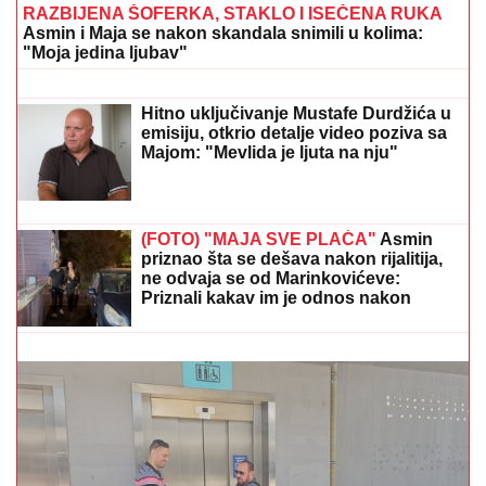
(VIDEO) SPECIJALCI GA JURE PO
DVORIŠTU I IMANJU! U
Valjevu
uhapšen begunac za kojim je bila
raspisana potraga: Objavljen
dramatičan snimak akcije
"VOLIM STARIJE DEVOJKE"
Mina i
Viktor progovorili o PRESELJENJU I
BRAKU, pa OPLELI po rijaliti
učesnicima: "Ledena kraljica je
opelješila deda Daneta (VIDEO)
RAZBIJENA ŠOFERKA, STAKLO I ISEČENA RUKA
Asmin i Maja se nakon skandala snimili u kolima:
"Moja jedina ljubav"