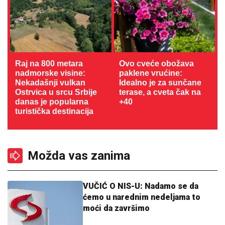
Raj na 800 metara
Ovo cveće obožava
nadmorske visine:
paklene vrućine:
Nekadašnji vulkan
Idealno je za sunčane
Ostrvica u srcu Srbije
terase, a cveta čak na
danas je popularna
+40
turistička destinacija
Možda vas zanima
VUČIĆ O NIS-U: Nadamo se da
ćemo u narednim nedeljama to
moći da završimo