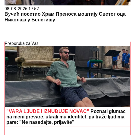
08. 08. 2026 17:52
Вучић посетио Храм Преноса моштију Светог оца
Николаја у Белегишу
Preporuka za Vas
"VARA LJUDE I IZNUĐUJE NOVAC"
Poznati glumac
na meni prevare, ukrali mu identitet, pa traže ljudima
pare: "Ne nasedajte, prijavite"
NESREĆA U NEMAČKOJ:
Eksplozija