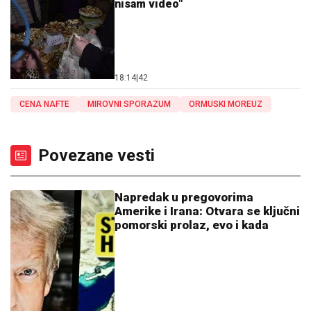
nisam video"
18:14
|
42
CENA NAFTE
MIROVNI SPORAZUM
ORMUSKI MOREUZ
Povezane vesti
Napredak u pregovorima
Amerike i Irana: Otvara se ključni
pomorski prolaz, evo i kada