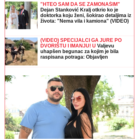
gasa u kampu na festivalu Taubertal,
povređeno deset ljudi
"HTEO SAM DA SE ZAMONAŠIM"
Dejan Stanković Kralj otkrio ko je
doktorka koju ženi, šokirao detaljima iz
života: "Nema vila i kamiona" (VIDEO)
Toni Bijelić objavio sliku sa SVETSKIM GLUMCEM,
MREŽE SE USIJALE OD REAKCIJA, lajkovao i NOLE:
"PRIJATELJI ZA CEO ŽIVOT" (FOTO)