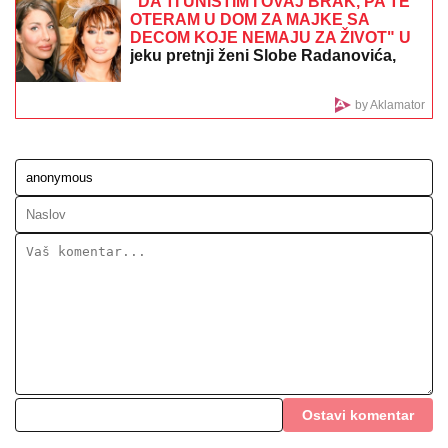
"KAD SAM SE OŽENIO IMAO SAM LJUBAVNICU,
IMAM JE I DANAS"
Pevač oženio koleginicu pa javno
priznao da je vara na svakom koraku: "Skoro svi na
estradi imaju paralelne veze"
Voditeljki RTS-a TELO CELO U
MIŠIĆIMA, skinula se u bikini i
pokazala RASNE OBLINE Skroz joj
popustile kočnice, slike sa odmora
napravile dar-mar
"ŽIVOT KOJI ČUVAM VIŠE OD SVOG"
Bojana Barović se oglasila posebnim
razlogom, emocije je savladale:
"Prošlo je 10 godina"