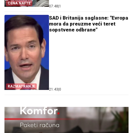
CENA NAFTE
07:48
|
1
SAD i Britanija saglasne: "Evropa
mora da preuzme veći teret
sopstvene odbrane"
RAZMATRANJE
21:43
|
0