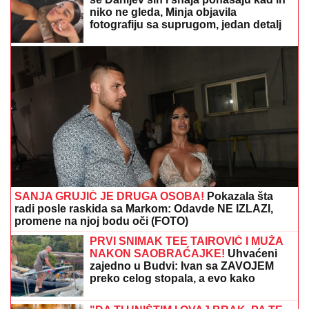
Raletom i Anom Nikolić: Oglasila se zbog
novonastale situacije
(FOTO) "MAJA SVE PLAĆA"
Asmin
priznao šta se dešava nakon rijalitija,
ne odvaja se od Marinkovićeve:
Priznali kakav im je odnos nakon
skandala
(VIDEO) OVAKO ČEDA JOVANOVIĆ
BIRNE O ACI KOSU NAKON VELIKOG
GUBITKA
Cela kuća miriše na njegova
omiljena jela: "On živi od ljubavi"