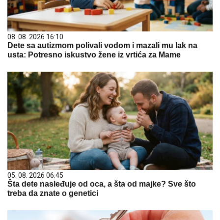
08. 08. 2026 16:10
Dete sa autizmom polivali vodom i mazali mu lak na
usta: Potresno iskustvo žene iz vrtića za Mame
05. 08. 2026 06:45
Šta dete nasleđuje od oca, a šta od majke? Sve što
treba da znate o genetici