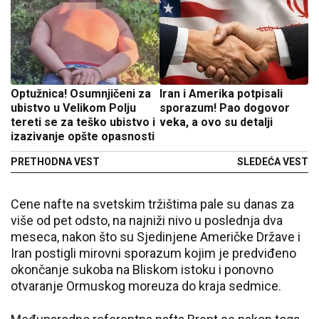
Optužnica! Osumnjičeni za
Iran i Amerika potpisali
ubistvo u Velikom Polju
sporazum! Pao dogovor
tereti se za teško ubistvo i
veka, a ovo su detalji
izazivanje opšte opasnosti
PRETHODNA VEST
SLEDEĆA VEST
Cene nafte na svetskim tržištima pale su danas za
više od pet odsto, na najniži nivo u poslednja dva
meseca, nakon što su Sjedinjene Američke Države i
Iran postigli mirovni sporazum kojim je predviđeno
okončanje sukoba na Bliskom istoku i ponovno
otvaranje Ormuskog moreuza do kraja sedmice.