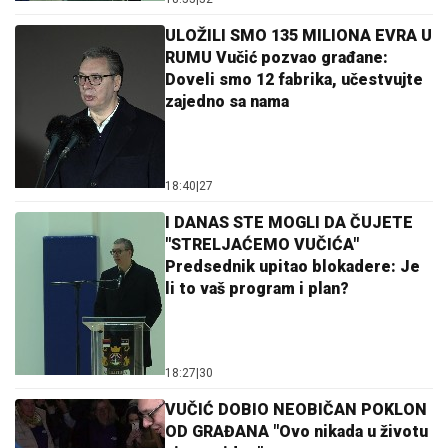
ULOŽILI SMO 135 MILIONA EVRA U
RUMU Vučić pozvao građane:
Doveli smo 12 fabrika, učestvujte
zajedno sa nama
18:40
|
27
I DANAS STE MOGLI DA ČUJETE
"STRELJAĆEMO VUČIĆA"
Predsednik upitao blokadere: Je
li to vaš program i plan?
18:27
|
30
VUČIĆ DOBIO NEOBIČAN POKLON
OD GRAĐANA "Ovo nikada u životu