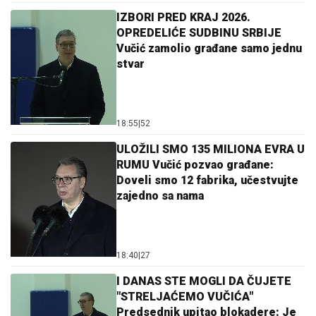
IZBORI PRED KRAJ 2026.
OPREDELIĆE SUDBINU SRBIJE
Vučić zamolio građane samo jednu
stvar
18:55
|
52
ULOŽILI SMO 135 MILIONA EVRA U
RUMU Vučić pozvao građane:
Doveli smo 12 fabrika, učestvujte
zajedno sa nama
18:40
|
27
I DANAS STE MOGLI DA ČUJETE
"STRELJAĆEMO VUČIĆA"
Predsednik upitao blokadere: Je