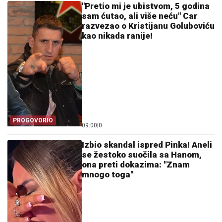
"Pretio mi je ubistvom, 5 godina
sam ćutao, ali više neću" Car
razvezao o Kristijanu Goluboviću
kao nikada ranije!
PROGOVORIO
09:00
|
0
Izbio skandal ispred Pinka! Aneli
se žestoko suočila sa Hanom,
ona preti dokazima: "Znam
mnogo toga"