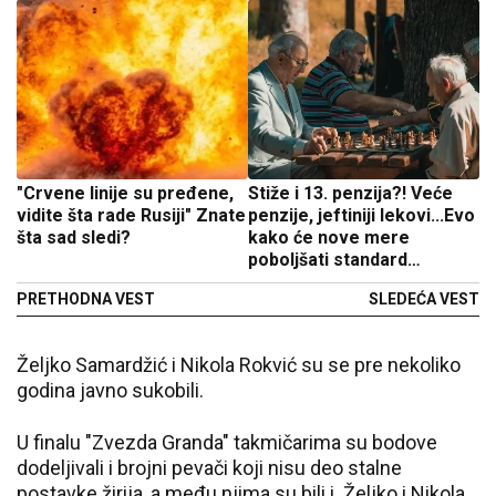
"Crvene linije su pređene,
Stiže i 13. penzija?! Veće
vidite šta rade Rusiji" Znate
penzije, jeftiniji lekovi...Evo
šta sad sledi?
kako će nove mere
poboljšati standard
građana i kada stupaju na
PRETHODNA VEST
SLEDEĆA VEST
snagu
Željko Samardžić i Nikola Rokvić su se pre nekoliko
godina javno sukobili.
U finalu "Zvezda Granda" takmičarima su bodove
dodeljivali i brojni pevači koji nisu deo stalne
postavke žirija, a među njima su bili i Željko i Nikola.