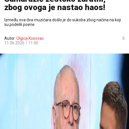
zbog ovoga je nastao haos!
Između ova dva muzičara došlo je do sukoba zbog načina na koji
su podelili poene
Autor:
Olgica Kosovac
0
11.06.2026.
11:00