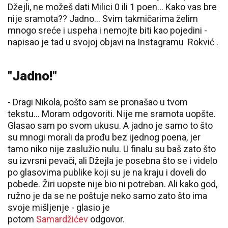
Džejli, ne možeš dati Milici 0 ili 1 poen... Kako vas bre
nije sramota?? Jadno... Svim takmičarima želim
mnogo sreće i uspeha i nemojte biti kao pojedini -
napisao je tad u svojoj objavi na Instagramu Rokvić .
"Jadno!"
- Dragi Nikola, pošto sam se pronašao u tvom
tekstu... Moram odgovoriti. Nije me sramota uopšte.
Glasao sam po svom ukusu. A jadno je samo to što
su mnogi morali da prođu bez ijednog poena, jer
tamo niko nije zaslužio nulu. U finalu su baš zato što
su izvrsni pevači, ali Džejla je posebna što se i videlo
po glasovima publike koji su je na kraju i doveli do
pobede. Žiri uopste nije bio ni potreban. Ali kako god,
ružno je da se ne poštuje neko samo zato što ima
svoje mišljenje - glasio je
potom
Samardžićev
odgovor.