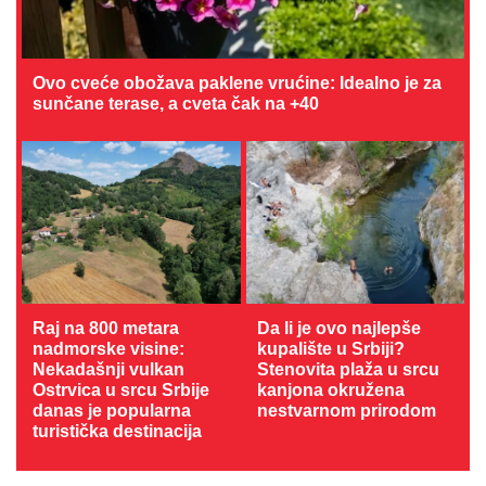
Ovo cveće obožava paklene vrućine: Idealno je za
sunčane terase, a cveta čak na +40
Raj na 800 metara
Da li je ovo najlepše
nadmorske visine:
kupalište u Srbiji?
Nekadašnji vulkan
Stenovita plaža u srcu
Ostrvica u srcu Srbije
kanjona okružena
danas je popularna
nestvarnom prirodom
turistička destinacija