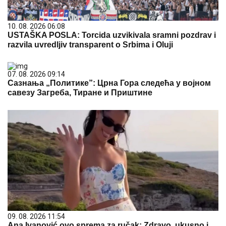
10. 08. 2026 06:08
USTAŠKA POSLA: Torcida uzvikivala sramni pozdrav i
razvila uvredljiv transparent o Srbima i Oluji
07. 08. 2026 09:14
Сазнања „Политике”: Црна Гора следећа у војном
савезу Загреба, Тиране и Приштине
09. 08. 2026 11:54
Ana Ivanović ovo sprema za ručak: Zdravo, ukusno i