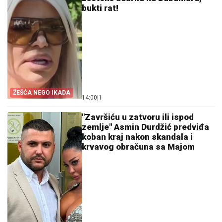
bukti rat!
ŽEŠĆA NEGO IKADA
14:00
|
1
"Završiću u zatvoru ili ispod
zemlje" Asmin Durdžić predviđa
koban kraj nakon skandala i
krvavog obračuna sa Majom