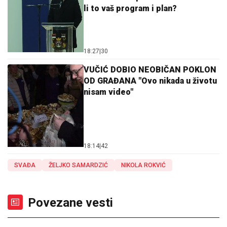
li to vaš program i plan?
18:27
|
30
VUČIĆ DOBIO NEOBIČAN POKLON
OD GRAĐANA "Ovo nikada u životu
nisam video"
18:14
|
42
SVAĐA
ŽELJKO SAMARDZIĆ
NIKOLA ROKVIĆ
Povezane vesti