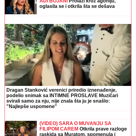
(VIDEO) "IZGLEDAM KAO TELE"
Asmina prozivali
zbog kilaže, on se sada snimio i šokirao: Maja ga
momentalno prekorila
Objavljen je listing uplata sa
bankovnog računa Asmina Durdžića:
Alibaba, ipak, može da izdržava i 40
razbojnika, a kamoli Maju Marinković
(FOTO) SOFIJA JEDVA DOČEKALA
DA MARKO I SANJA GRUJIĆ
RASKINU
Ne gubi vreme, evo šta je
uradila: Novi rijaliti rat na pomolu