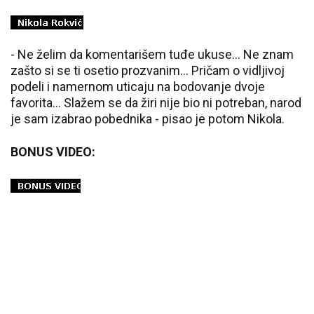
- Ne želim da komentarišem tuđe ukuse... Ne znam
zašto si se ti osetio prozvanim... Pričam o vidljivoj
podeli i namernom uticaju na bodovanje dvoje
favorita... Slažem se da žiri nije bio ni potreban, narod
je sam izabrao pobednika - pisao je potom Nikola.
BONUS VIDEO: