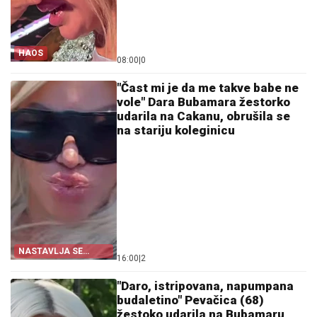
HAOS
08:00
|
0
"Čast mi je da me takve babe ne
vole" Dara Bubamara žestorko
udarila na Cakanu, obrušila se
na stariju koleginicu
NASTAVLJA SE
16:00
|
2
HAOS
"Daro, istripovana, napumpana
budaletino" Pevačica (68)
žestoko udarila na Bubamaru,