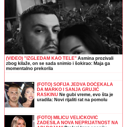
IMA PREDIVNO IMANJE NA KOSOVU I METOHIJI
Milan Vasić pokazao deo dvorišta i raznežio: Sin
Despot prohodao na Kosmetu
(VIDEO) ĐINA DŽINOVIĆ PALA NA
KOLENA ISPRED DRUGARICE
Ćerka
Harisa Džinovića u transu na Cecinom
koncertu, haljina sa prorezima
pokazala previše
NESVAKIDAŠNjI PRIZOR RAZNEŽIO
VERNIKE: Pogledajte kako je bela
roda ušetala u crkvu i prošla pored
ikona, snimak preplavio društvene
mreže