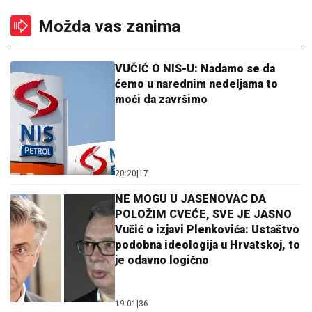
Možda vas zanima
VUČIĆ O NIS-U: Nadamo se da
ćemo u narednim nedeljama to
moći da završimo
20:20
|
17
NE MOGU U JASENOVAC DA
POLOŽIM CVEĆE, SVE JE JASNO
Vučić o izjavi Plenkovića: Ustaštvo
podobna ideologija u Hrvatskoj, to
je odavno logično
19:01
|
36