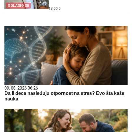
OGLASIO SE
13:00
|
0
09. 08. 2026 06:26
Da li deca nasleđuju otpornost na stres? Evo šta kaže
nauka