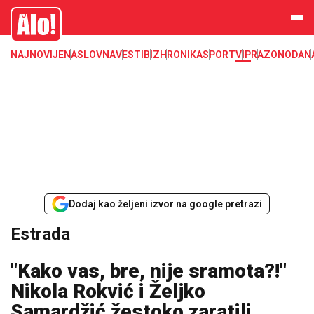
Estrada, poznati, VIP
Alo
NAJNOVIJE
NASLOVNA
VESTI
BIZ
HRONIKA
SPORT
VIP
RAZONODA
N
Dodaj kao željeni izvor na google pretrazi
Estrada
"Kako vas, bre, nije sramota?!"
Nikola Rokvić i Željko
Samardžić žestoko zaratili,