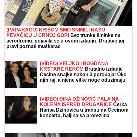
(PAPARACO) KRIŠOM SMO SNIMILI NAŠU
PEVAČICU U CRNOJ GORI
Bez trunke šminke na
aerodromu, pojavila se u ovom izdanju: Društvo joj
pravi poznati muškarac
SKANDAL U IRSKOJ:
Kinahan
optužen za rukovođenje kriminalnom
organizacijom
(VIDEO) VELJKO I BOGDANA
KRSTARE REKOM
Brutalno izdanje
Cecine snajke nakon 3 porođaja: Oko
njih raj, a njene vitke noge oduzimaju
dah