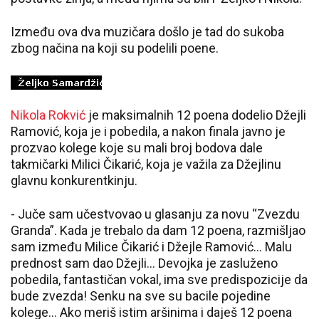
Između ova dva muzičara došlo je tad do sukoba
zbog načina na koji su podelili poene.
Nikola Rokvić
je maksimalnih 12 poena dodelio Džejli
Ramović, koja je i pobedila, a nakon finala javno je
prozvao kolege koje su mali broj bodova dale
takmičarki Milici Čikarić, koja je važila za Džejlinu
glavnu konkurentkinju.
- Juče sam učestvovao u glasanju za novu “Zvezdu
Granda”. Kada je trebalo da dam 12 poena, razmišljao
sam između Milice Čikarić i Džejle Ramović... Malu
prednost sam dao Džejli... Devojka je zasluženo
pobedila, fantastičan vokal, ima sve predispozicije da
bude zvezda! Senku na sve su bacile pojedine
kolege... Ako meriš istim aršinima i daješ 12 poena