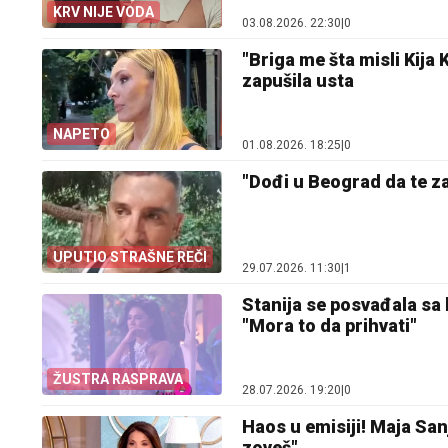
KRV NIJE VODA
03.08.2026. 22:30
|
0
"Briga me šta misli Kija
zapušila usta
NAPETO
01.08.2026. 18:25
|
0
"Dođi u Beograd da te za
UPUTIO STRAŠNE REČI
29.07.2026. 11:30
|
1
Stanija se posvađala sa 
"Mora to da prihvati"
ŽUSTRA RASPRAVA
28.07.2026. 19:20
|
0
Haos u emisiji! Maja San
zoveš"