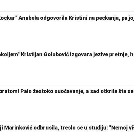
 Kockar" Anabela odgovorila Kristini na peckanja, pa j
koljem" Kristijan Golubović izgovara jezive pretnje, h
bratom! Palo žestoko suočavanje, a sad otkrila šta se
ji Marinković odbrusila, treslo se u studiju: "Nemoj v