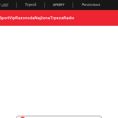
Sport
Vip
Razonoda
Najžena
Trpeza
Radio