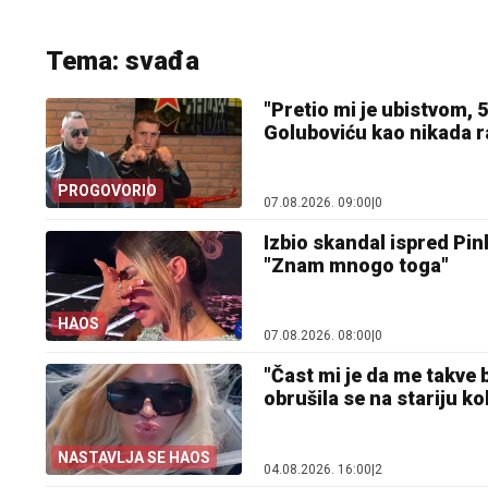
Tema: svađa
"Pretio mi je ubistvom, 
Goluboviću kao nikada r
PROGOVORIO
07.08.2026. 09:00
|
0
Izbio skandal ispred Pin
"Znam mnogo toga"
HAOS
07.08.2026. 08:00
|
0
"Čast mi je da me takve
obrušila se na stariju ko
NASTAVLJA SE HAOS
04.08.2026. 16:00
|
2