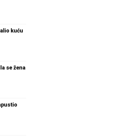
alio kuću
la se žena
apustio