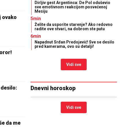
Dirljiv gest Argentinca: De Pol oduševio
sve emotivnom reakcijom posvećenoj
Mesiju
oj ovako
5min
Želite da usporite starenje? Ako redovno
radite ove stvari, na dobrom ste putu
6min
Napadnut Srđan Predojević! Sve se desilo
pred kamerama, ovo su detalji!
oror!
Vidi sve
 desilo:
Dnevni horoskop
Vidi sve
iše da me