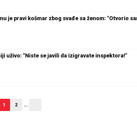
u je pravi košmar zbog svađe sa ženom: "Otvorio sam
i uživo: "Niste se javili da izigravate inspektora!"
1
2
...