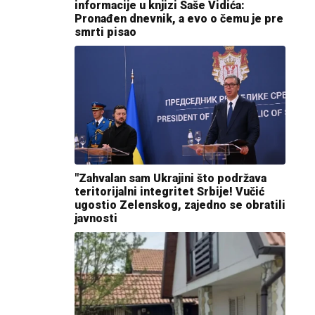
informacije u knjizi Saše Vidića:
Pronađen dnevnik, a evo o čemu je pre
smrti pisao
"Zahvalan sam Ukrajini što podržava
teritorijalni integritet Srbije! Vučić
ugostio Zelenskog, zajedno se obratili
javnosti