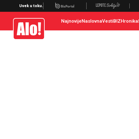
Uvek u toku.
Najnovije
Naslovna
Vesti
BIZ
Hronika
Alo