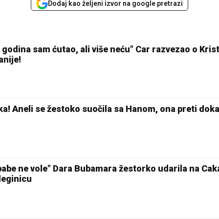
Dodaj kao željeni izvor na google pretrazi
5 godina sam ćutao, ali više neću" Car razvezao o Kris
anije!
ka! Aneli se žestoko suočila sa Hanom, ona preti dok
 babe ne vole" Dara Bubamara žestorko udarila na Cak
leginicu