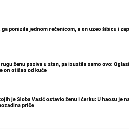
ga ponizila jednom rečenicom, a on uzeo šibicu i zap
rugu ženu poziva u stan, pa izustila samo ovo: Oglasi
e on otišao od kuće
ojih je Sloba Vasić ostavio ženu i ćerku: U haosu je n
pozadina priče