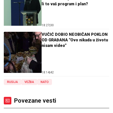
li to vaš program i plan?
18:27
|
30
VUČIĆ DOBIO NEOBIČAN POKLON
OD GRAĐANA "Ovo nikada u životu
nisam video"
18:14
|
42
RUSIJA
VEŽBA
NATO
Povezane vesti