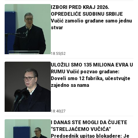
IZBORI PRED KRAJ 2026.
OPREDELIĆE SUDBINU SRBIJE
Vučić zamolio građane samo jednu
stvar
18:55
|
52
ULOŽILI SMO 135 MILIONA EVRA U
RUMU Vučić pozvao građane:
Doveli smo 12 fabrika, učestvujte
zajedno sa nama
18:40
|
27
I DANAS STE MOGLI DA ČUJETE
"STRELJAĆEMO VUČIĆA"
Predsednik upitao blokadere: Je