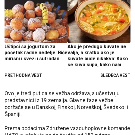
Uštipci sa jogurtom za
Ako je predugo kuvate ne
početak radne nedelje: Biće
valja, a kratko ako je
mirisni i sveži i sutradan
kuvate bude nikakva: Kako
se kuva supa, kako naći
meru?
PRETHODNA VEST
SLEDEĆA VEST
Ovo je treći put da se vežba održava, a učestvuju
predstavnici iz 19 zemalja. Glavne faze vežbe
održaće se u Danskoj, Finskoj, Norveškoj, Švedskoj i
Španiji.
Prema podacima Združene vazduhoplovne komande