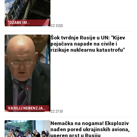
"DŽABE IM
22:32
|
0
ZVECKANJE
ORUŽJEM"
Šok tvrdnje Rusije u UN: "Kijev
pojačava napade na civile i
rizikuje nuklearnu katastrofu"
VASILIJ NEBENZJA
22:21
|
0
NA SEDNICI SB UN
Nemačka na nogama! Eksploziv
nađen pored ukrajinskih aviona,
uperen prst u Rusiju