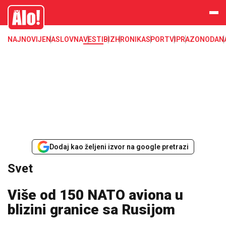
Svet, Ruske vesti, Planeta, Region
Alo
NAJNOVIJE
NASLOVNA
VESTI
BIZ
HRONIKA
SPORT
VIP
RAZONODA
N
Dodaj kao željeni izvor na google pretrazi
Svet
Više od 150 NATO aviona u
blizini granice sa Rusijom