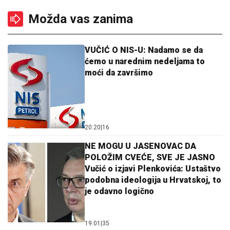
Možda vas zanima
VUČIĆ O NIS-U: Nadamo se da
ćemo u narednim nedeljama to
moći da završimo
20:20
|
16
NE MOGU U JASENOVAC DA
POLOŽIM CVEĆE, SVE JE JASNO
Vučić o izjavi Plenkovića: Ustaštvo
podobna ideologija u Hrvatskoj, to
je odavno logično
19:01
|
35