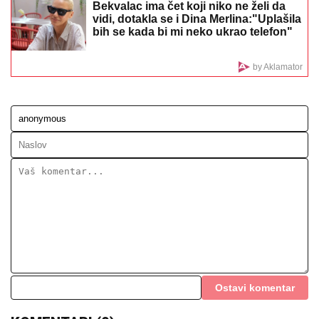
SRBI U GRČKOJ, OPREZ!
Ako dobijete ovu poruku,
nikako je ne otvarajte
OPSADNO STANJE U CRNOJ GORI
Policija pretresa više lokacija: Traži se
lice sa Interpolove poternice!
Šok obrt na saslušanju za ubistvo lepe
Ljudmile: Turčin negira da ju je ubio, a
evo u koga upire prstom (FOTO)