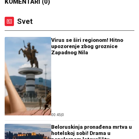
TINEJDŽERKU (17) UDARALE U GLAVU, PA JE
ŠUTIRALE DOK SE NIJE SRUŠILA
Brutalno nasilje
na Novom Beogradu: Kad je pala na zemlju, uzele
MAKAZE i nastavile da je PONIŽAVAJU
LUKSUZNA ŽURKA NA KROVU
HOTELA
Milica Pavlović priredila
druženje za 50 fanova, a za jednu
situaciju poručila: "Ne osuđujem, ali to
nije moj stil"
"BUCKO"
Milan Kalinić pokazao na
letovanju U KAKVOJ JE SAD FORMI,
komentar Anđelke Prpić iznenadio
sve! Ne vraća mu se u Srbiju: "Imaš li
ti kuću?" (FOTO)