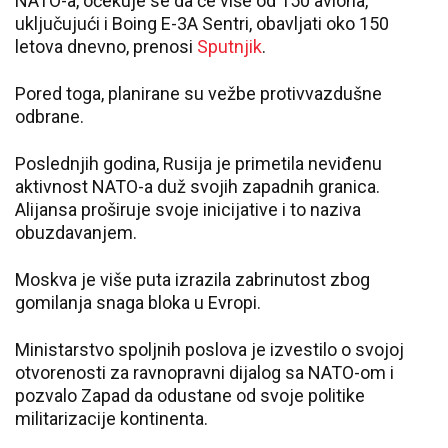
NATO-a, očekuje se da će više od 150 aviona,
uključujući i Boing E-3A Sentri, obavljati oko 150
letova dnevno, prenosi
Sputnjik
.
Pored toga, planirane su vežbe protivvazdušne
odbrane.
Poslednjih godina, Rusija je primetila neviđenu
aktivnost NATO-a duž svojih zapadnih granica.
Alijansa proširuje svoje inicijative i to naziva
obuzdavanjem.
Moskva je više puta izrazila zabrinutost zbog
gomilanja snaga bloka u Evropi.
Ministarstvo spoljnih poslova je izvestilo o svojoj
otvorenosti za ravnopravni dijalog sa NATO-om i
pozvalo Zapad da odustane od svoje politike
militarizacije kontinenta.