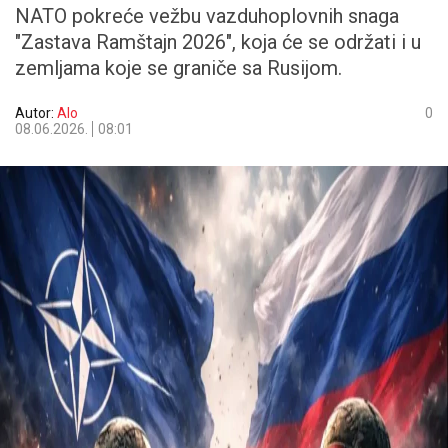
NATO pokreće vežbu vazduhoplovnih snaga
"Zastava Ramštajn 2026", koja će se održati i u
zemljama koje se graniče sa Rusijom.
Autor:
Alo
0
08.06.2026.
08:01