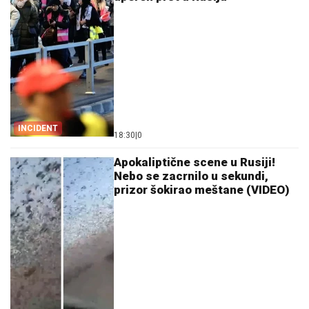
INCIDENT
18:30
|
0
Apokaliptične scene u Rusiji!
Nebo se zacrnilo u sekundi,
prizor šokirao meštane (VIDEO)