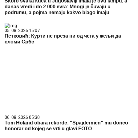
Skoro svaka kuća u Jugoslaviji imala je ovu lampu, a
danas vredi i do 2.000 evra: Mnogi je čuvaju u
podrumu, a pojma nemaju kakvo blago imaju
05. 08. 2026 15:07
Петковић: Курти не преза ни од чега у жељи да
сломи Србе
06. 08. 2026 05:30
Tom Holand obara rekorde: "Spajdermen" mu doneo
honorar od kojeg se vrti u glavi FOTO