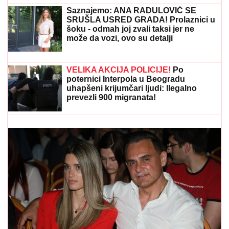
NEKA SVEJEDNOĆA"
Isplivala
prepiska Zvicerovih prljavih
policajaca: "Čitav me život jure, nek
urade to da počinem" (FOTO)
Saznajemo: ANA RADULOVIĆ SE
SRUŠLA USRED GRADA! Prolaznici u
šoku - odmah joj zvali taksi jer ne
može da vozi, ovo su detalji
PEKARA (73) SA KARABURME NAMAMILA INTIMNIM
ODNOSOM, PA GA UBILA!
Jezivi detalji zločina:
Vezala mu pertlama RUKE I NOGE!