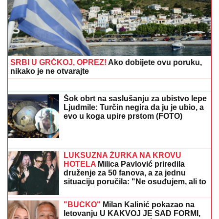
bio skoro dve godine, pa usledio krah: "Mnogo me je
koštala ta veza"
Pevačica (36) završila DOKTORSKE
STUDIJE i najobrazovanija je na
estradi, a sad sa mužem i sinom otišla
na selo: Beru maline, pokazala kako
uživaju
LUKASOVA NAJMLAĐA ĆERKA
VIKTORIJA JE BAŠ PORASLA!
Sa
sestrom Sofijom uživa na moru:
Ponosna mama Sonja pokazala fotke,
puno joj srce