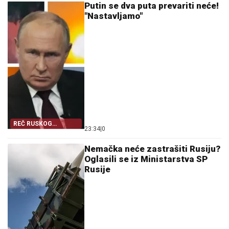
Putin se dva puta prevariti neće!
"Nastavljamo"
REČ RUSKOG
23:34
|
0
PREDSEDNIKA
Nemačka neće zastrašiti Rusiju?
Oglasili se iz Ministarstva SP
Rusije