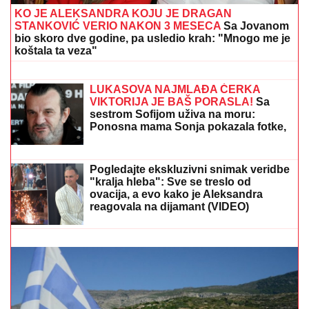
VELIKA AKCIJA POLICIJE!
Po
poternici Interpola u Beogradu
uhapšeni krijumčari ljudi: Ilegalno
prevezli 900 migranata!
OVO JE TRAGIČNA PRIČA KOJA SE
KRIJE IZA PESME "IVANOVA
KORITA"
Merima Njegomir tražila
IZMENU teksta: "Ti stihovi su
naknadno dopisani"
KO JE ALEKSANDRA KOJU JE DRAGAN
STANKOVIĆ VERIO NAKON 3 MESECA
Sa Jovanom