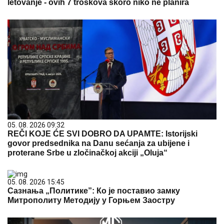
letovanje - ovih 7 troškova skoro niko ne planira
05. 08. 2026 09:32
REČI KOJE ĆE SVI DOBRO DA UPAMTE: Istorijski
govor predsednika na Danu sećanja za ubijene i
proterane Srbe u zločinačkoj akciji „Oluja“
05. 08. 2026 15:45
Сазнања „Политике”: Ко је поставио замку
Митрополиту Методију у Горњем Заостру