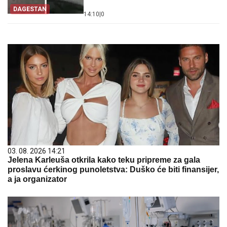
DAGESTAN
14:10
|
0
03. 08. 2026 14:21
Jelena Karleuša otkrila kako teku pripreme za gala
proslavu ćerkinog punoletstva: Duško će biti finansijer,
a ja organizator