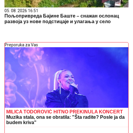
05. 08. 2026 16:51
Пољопривреда Бајине Баште – снажан ослонац
развоја уз нове подстицаје и улагања у село
Preporuka za Vas
MILICA TODOROVIĆ HITNO PREKINULA KONCERT
Muzika stala, ona se obratila: "Šta radite? Posle ja da
budem kriva"
"MA NEK ME UBIJU, UHVATILA ME