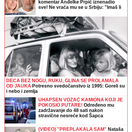
TEŠKA NESREĆA U ZEMUNU:
Dve osobe ozbiljno
povređene, hitno prevezeni na VMA
Pogledajte ekskluzivni snimak veridbe
"kralja hleba": Sve se treslo od
ovacija, a evo kako je Aleksandra
reagovala na dijamant (VIDEO)
Povučeno 4,5 tona mesa! Stavljali u
proment sa isteklim rokom trajanja i
čudnim mirisom - Hitno se oglasila
inspekcija