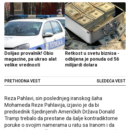
Dolijao provalnik! Obio
Retkost u svetu biznisa -
magacine, pa ukrao alat
odbijena je ponuda od 56
velike vrednosti
milijardi dolara
PRETHODNA VEST
SLEDEĆA VEST
Reza Pahlavi, sin poslednjeg iranskog šaha
Mohameda Reze Pahlavija, izjavio je da bi
predsednik Sjedinjenih Američkih Država Donald
Tramp trebalo da prestane da šalje kontradiktorne
poruke o svojim namerama u ratu sa Iranom i da