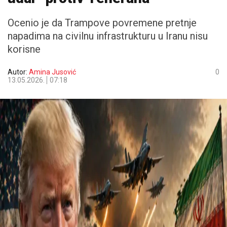
Ocenio je da Trampove povremene pretnje
napadima na civilnu infrastrukturu u Iranu nisu
korisne
Autor:
Amina Jusović
0
13.05.2026.
07:18