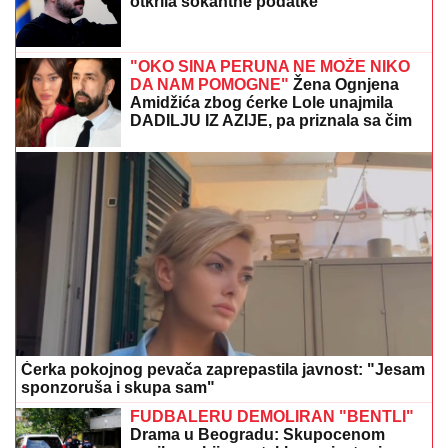
DRAGAN STANKOVIĆ DAO OGROMAN NOVAC ZA
GALA PROSLAVU
Evo koja cifra je u pitanju - sve
prštalo od luksuza
HAOS U BEOGRADU:
Reprezentativcu Srbije demoliran auto
MNOGE OD OVIH PESAMA
OBOŽAVATE
Ovo je 10 numera koje je
Dino Merlin "ukrao" od stranih
izvođača - ostaćete u čudu kad vidite
spisak