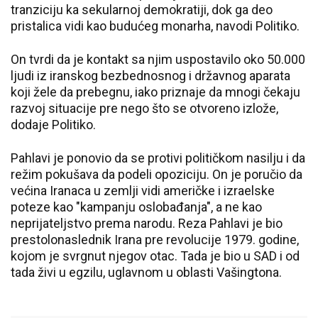
tranziciju ka sekularnoj demokratiji, dok ga deo
pristalica vidi kao budućeg monarha, navodi Politiko.
On tvrdi da je kontakt sa njim uspostavilo oko 50.000
ljudi iz iranskog bezbednosnog i državnog aparata
koji žele da prebegnu, iako priznaje da mnogi čekaju
razvoj situacije pre nego što se otvoreno izlože,
dodaje Politiko.
Pahlavi je ponovio da se protivi političkom nasilju i da
režim pokušava da podeli opoziciju. On je poručio da
većina Iranaca u zemlji vidi američke i izraelske
poteze kao "kampanju oslobađanja", a ne kao
neprijateljstvo prema narodu. Reza Pahlavi je bio
prestolonaslednik Irana pre revolucije 1979. godine,
kojom je svrgnut njegov otac. Tada je bio u SAD i od
tada živi u egzilu, uglavnom u oblasti Vašingtona.