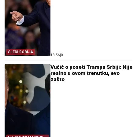
SLEDI ROBIJA
18:56
|
0
Vučić o poseti Trampa Srbiji: Nije
realno u ovom trenutku, evo
zašto