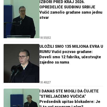
IZBORI PRED KRAJ 2026.
OPREDELIĆE SUDBINU SRBIJE
Vučić zamolio građane samo jednu
stvar
18:55
|
52
ULOŽILI SMO 135 MILIONA EVRA U
RUMU Vučić pozvao građane:
Doveli smo 12 fabrika, učestvujte
zajedno sa nama
18:40
|
27
I DANAS STE MOGLI DA ČUJETE
"STRELJAĆEMO VUČIĆA"
Predsednik upitao blokadere: Je
li to vaš program i plan?