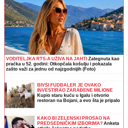
POLICAJCI UPALI U KUĆU U SMEDEREVU, PA
OSTALI U ŠOKU
Pronašli gomilu predmeta, a kada su
ugledali OVO odmah je usledilo hapšenje
"BUDUĆA MAJKA NJIHOVE DECE"
Janjuš otkrio privatne DETALJE
RAZGOVORA sa bivšim dečkom
Jovane Jeremić! On već planira
naslednike sa novom
CECU NIKO NIJE PREPOZNAO NA
AERODROMU
Leti iz Malage za
Beograd: Kačket na glavi, atlet majica i
naočare (FOTO)