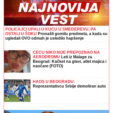
DRAMA U OVČARSKO-KABLARSKOJ KLISURI
Kolima sleteo sa puta direktno u jezero, u toku
izvlačenje vozila (FOTO)
NOVAK ĐOKOVIĆ ČEKAO U REDU
DA KUPI SLADOLED
Prodavačica iz
Crne Gore otkrila nepoznat detalj o
našem teniseru, evo kako se ponaša
na letovanju
VERICA RAKOČEVIĆ I VELJKO
PRAVE BAZEN U VILI NA AVALI
Imanje vredi milione, a sada podelili
snimak iz dvorišta: Bagerista uveliko
izvodi radove (Video)