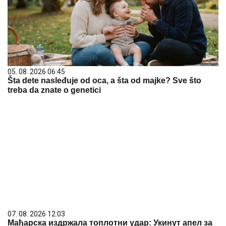
05. 08. 2026 06:45
Šta dete nasleđuje od oca, a šta od majke? Sve što
treba da znate o genetici
07. 08. 2026 12:03
Мађарска издржала топлотни удар: Укинут апел за