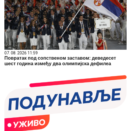
07. 08. 2026 11:59
Повратак под сопственом заставом: деведесет
шест година између два олимпијска дефилеа