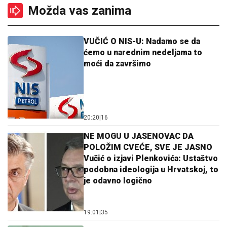
Možda vas zanima
VUČIĆ O NIS-U: Nadamo se da
ćemo u narednim nedeljama to
moći da završimo
20:20
|
16
NE MOGU U JASENOVAC DA
POLOŽIM CVEĆE, SVE JE JASNO
Vučić o izjavi Plenkovića: Ustaštvo
podobna ideologija u Hrvatskoj, to
je odavno logično
19:01
|
35