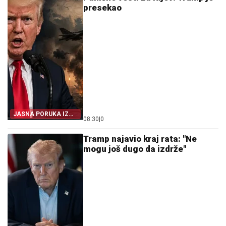
presekao
JASNA PORUKA IZ
08:30
|
0
VAŠINGTONA
Tramp najavio kraj rata: "Ne
mogu još dugo da izdrže"