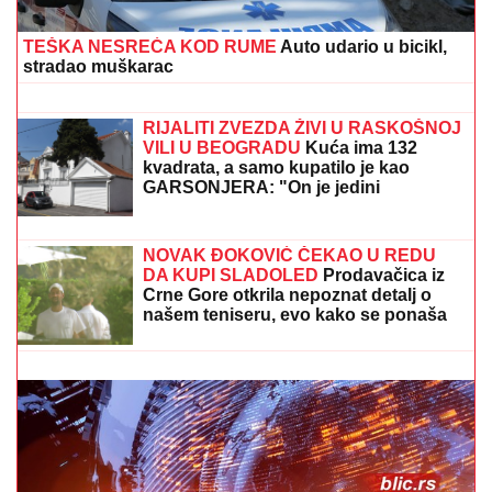
TEŠKA NESREĆA KOD RUME
Auto udario u bicikl,
stradao muškarac
EVO KAKO SE BRANI VOZAČ
KAMIONA KOJI JE POKOSIO PUTARE
Saslušan u tužilaštvu u Šapcu: Udario
u pešake na putu, pa završio kod
metalne ograde
RIJALITI ZVEZDA ŽIVI U RASKOŠNOJ
VILI U BEOGRADU
Kuća ima 132
kvadrata, a samo kupatilo je kao
GARSONJERA: "On je jedini
naslednik"