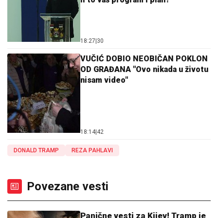
18:27
|
30
VUČIĆ DOBIO NEOBIČAN POKLON
OD GRAĐANA "Ovo nikada u životu
nisam video"
18:14
|
42
DONALD TRAMP
REZA PAHLAVI
Povezane vesti
Panične vesti za Kijev! Tramp je