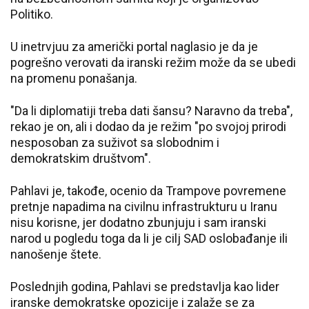
Politiko.
U inetrvjuu za američki portal naglasio je da je
pogrešno verovati da iranski režim može da se ubedi
na promenu ponašanja.
"Da li diplomatiji treba dati šansu? Naravno da treba",
rekao je on, ali i dodao da je režim "po svojoj prirodi
nesposoban za suživot sa slobodnim i
demokratskim društvom".
Pahlavi je, takođe, ocenio da Trampove povremene
pretnje napadima na civilnu infrastrukturu u Iranu
nisu korisne, jer dodatno zbunjuju i sam iranski
narod u pogledu toga da li je cilj SAD oslobađanje ili
nanošenje štete.
Poslednjih godina, Pahlavi se predstavlja kao lider
iranske demokratske opozicije i zalaže se za