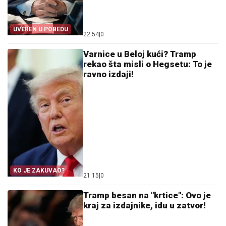
UVEREN U POBEDU
22:54
|
0
Varnice u Beloj kući? Tramp
rekao šta misli o Hegsetu: To je
ravno izdaji!
KO JE ZAKUVAO?
21:15
|
0
Tramp besan na "krtice": Ovo je
kraj za izdajnike, idu u zatvor!