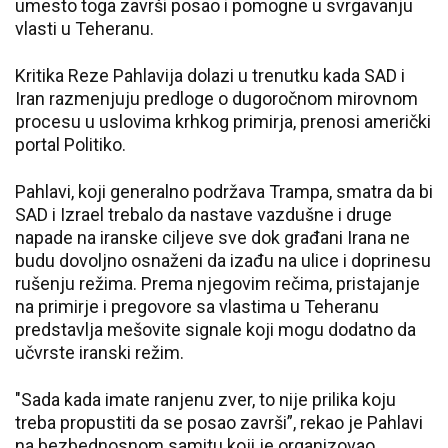
umesto toga završi posao i pomogne u svrgavanju
vlasti u Teheranu.
Kritika Reze Pahlavija dolazi u trenutku kada SAD i
Iran razmenjuju predloge o dugoročnom mirovnom
procesu u uslovima krhkog primirja, prenosi američki
portal Politiko.
Pahlavi, koji generalno podržava Trampa, smatra da bi
SAD i Izrael trebalo da nastave vazdušne i druge
napade na iranske ciljeve sve dok građani Irana ne
budu dovoljno osnaženi da izađu na ulice i doprinesu
rušenju režima. Prema njegovim rečima, pristajanje
na primirje i pregovore sa vlastima u Teheranu
predstavlja mešovite signale koji mogu dodatno da
učvrste iranski režim.
"Sada kada imate ranjenu zver, to nije prilika koju
treba propustiti da se posao završi”, rekao je Pahlavi
na bezbednosnom samitu koji je organizovao