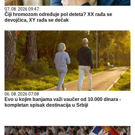
07. 08. 2026 09:47
Čiji hromozom određuje pol deteta? XX rađa se
devojčica, XY rađa se dečak
06. 08. 2026 07:08
Evo u kojim banjama važi vaučer od 10.000 dinara -
kompletan spisak destinacija u Srbiji