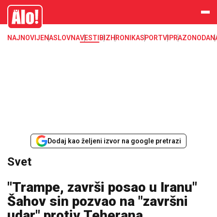
Svet, Ruske vesti, Planeta, Region
Alo
NAJNOVIJE
NASLOVNA
VESTI
BIZ
HRONIKA
SPORT
VIP
RAZONODA
N
Dodaj kao željeni izvor na google pretrazi
Svet
"Trampe, završi posao u Iranu"
Šahov sin pozvao na "završni
udar" protiv Teherana