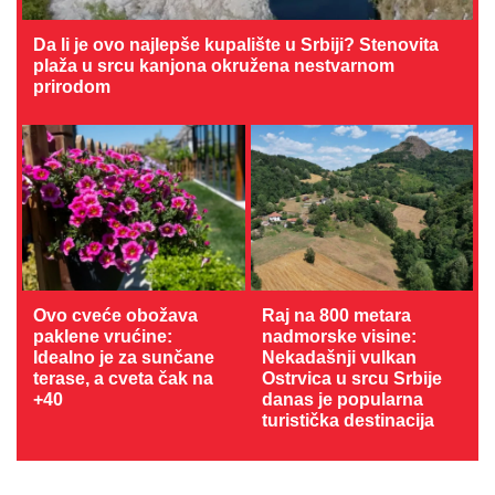
Da li je ovo najlepše kupalište u Srbiji? Stenovita
plaža u srcu kanjona okružena nestvarnom
prirodom
Ovo cveće obožava
Raj na 800 metara
paklene vrućine:
nadmorske visine:
Idealno je za sunčane
Nekadašnji vulkan
terase, a cveta čak na
Ostrvica u srcu Srbije
+40
danas je popularna
turistička destinacija