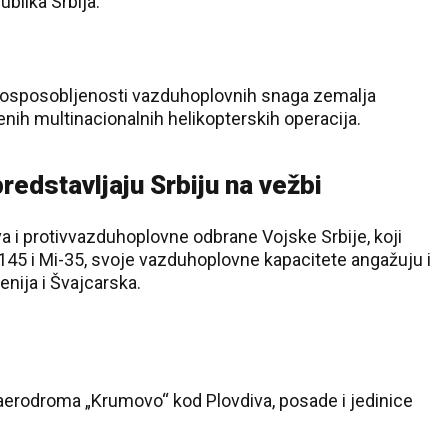
ublika Srbija.
e osposobljenosti vazduhoplovnih snaga zemalja
enih multinacionalnih helikopterskih operacija.
redstavljaju Srbiju na vežbi
 i protivvazduhoplovne odbrane Vojske Srbije, koji
45 i Mi-35, svoje vazduhoplovne kapacitete angažuju i
enija i Švajcarska.
aerodroma „Krumovo“ kod Plovdiva, posade i jedinice