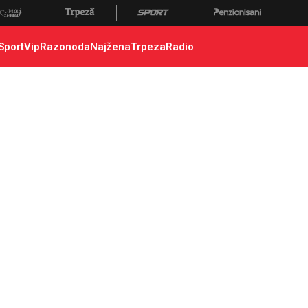
Sport
Vip
Razonoda
Najžena
Trpeza
Radio