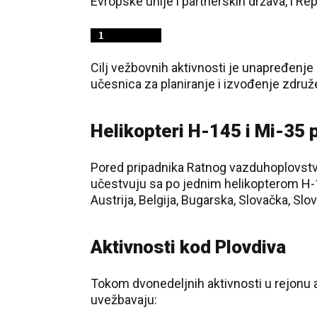
Evropske unije i partnerskih država, i Rep
Cilj vežbovnih aktivnosti je unapređenj
učesnica za planiranje i izvođenje združ
Helikopteri H-145 i Mi-35 p
Pored pripadnika Ratnog vazduhoplovstva
učestvuju sa po jednim helikopterom H-1
Austrija, Belgija, Bugarska, Slovačka, Slov
Aktivnosti kod Plovdiva
Tokom dvonedeljnih aktivnosti u rejonu 
uvežbavaju: