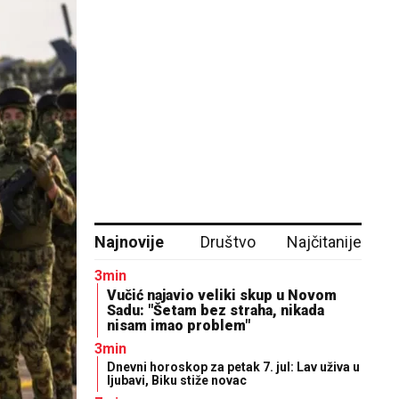
Najnovije
Društvo
Najčitanije
3min
Vučić najavio veliki skup u Novom
Sadu: "Šetam bez straha, nikada
nisam imao problem"
3min
Dnevni horoskop za petak 7. jul: Lav uživa u
ljubavi, Biku stiže novac