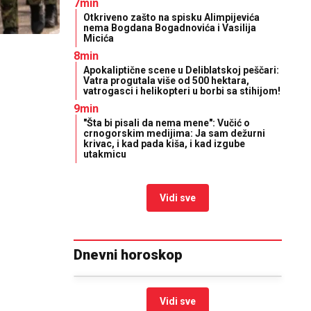
7min
Otkriveno zašto na spisku Alimpijevića
nema Bogdana Bogadnovića i Vasilija
Micića
8min
Apokaliptične scene u Deliblatskoj peščari:
Vatra progutala više od 500 hektara,
vatrogasci i helikopteri u borbi sa stihijom!
9min
"Šta bi pisali da nema mene": Vučić o
crnogorskim medijima: Ja sam dežurni
krivac, i kad pada kiša, i kad izgube
utakmicu
Vidi sve
Dnevni horoskop
Vidi sve