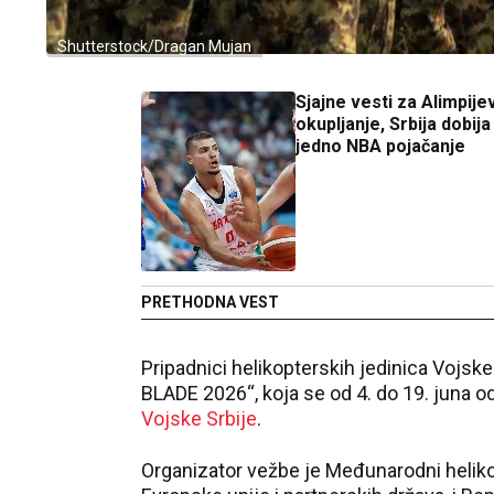
Shutterstock/Dragan Mujan
Sjajne vesti za Alimpije
okupljanje, Srbija dobija
jedno NBA pojačanje
PRETHODNA VEST
Pripadnici helikopterskih jedinica Voj
BLADE 2026“, koja se od 4. do 19. juna o
Vojske Srbije
.
Organizator vežbe je Međunarodni helikopt