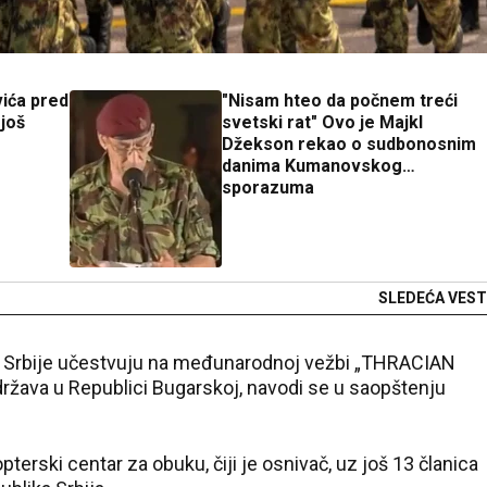
vića pred
"Nisam hteo da počnem treći
 još
svetski rat" Ovo je Majkl
Džekson rekao o sudbonosnim
danima Kumanovskog
sporazuma
SLEDEĆA VEST
ske Srbije učestvuju na međunarodnoj vežbi „THRACIAN
država u Republici Bugarskoj, navodi se u saopštenju
erski centar za obuku, čiji je osnivač, uz još 13 članica