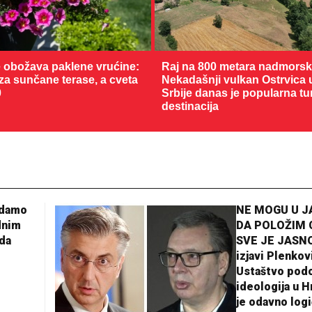
 obožava paklene vrućine:
Raj na 800 metara nadmorske
 za sunčane terase, a cveta
Nekadašnji vulkan Ostrvica 
0
Srbije danas je popularna tu
destinacija
adamo
NE MOGU U 
dnim
DA POLOŽIM 
da
SVE JE JASNO
izjavi Plenkov
Ustaštvo pod
ideologija u H
je odavno log