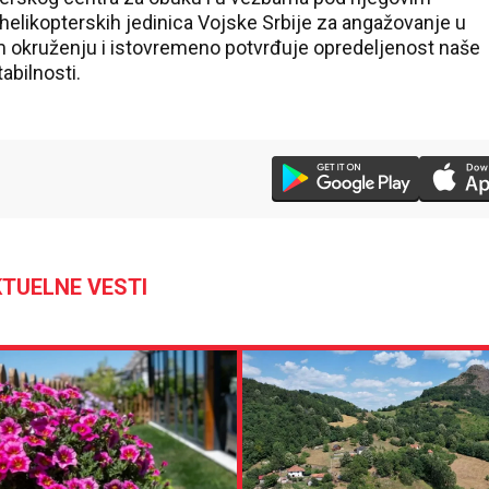
helikopterskih jedinica Vojske Srbije za angažovanje u
okruženju i istovremeno potvrđuje opredeljenost naše
abilnosti.
TUELNE VESTI