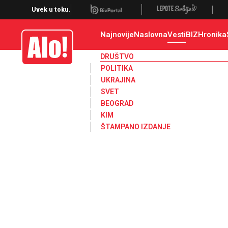
Društvo, društvene teme
Uvek u toku.
Najnovije
Naslovna
Vesti
BIZ
Hronika
Alo
DRUŠTVO
POLITIKA
UKRAJINA
SVET
BEOGRAD
KIM
ŠTAMPANO IZDANJE