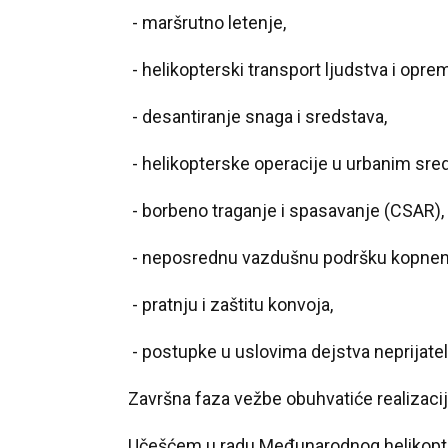
- maršrutno letenje,
- helikopterski transport ljudstva i opre
- desantiranje snaga i sredstava,
- helikopterske operacije u urbanim sre
- borbeno traganje i spasavanje (CSAR),
- neposrednu vazdušnu podršku kopne
- pratnju i zaštitu konvoja,
- postupke u uslovima dejstva neprijatel
Završna faza vežbe obuhvatiće realizacij
Učešćem u radu Međunarodnog helikopte