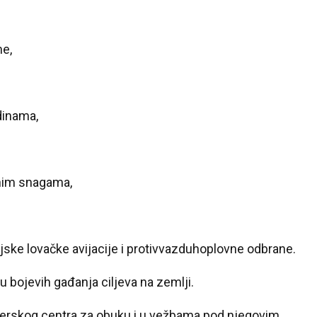
me,
dinama,
nim snagama,
35 °C
jske lovačke avijacije i protivvazduhoplovne odbrane.
Loznica
u bojevih gađanja ciljeva na zemlji.
rskog centra za obuku i u vežbama pod njegovim