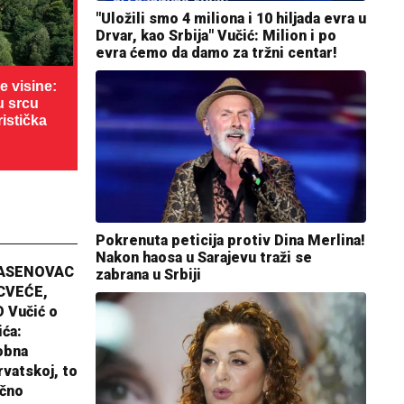
"Uložili smo 4 miliona i 10 hiljada evra u
Drvar, kao Srbija" Vučić: Milion i po
evra ćemo da damo za tržni centar!
 visine:
u srcu
ristička
Pokrenuta peticija protiv Dina Merlina!
Nakon haosa u Sarajevu traži se
JASENOVAC
zabrana u Srbiji
CVEĆE,
 Vučić o
ića:
obna
rvatskoj, to
ično