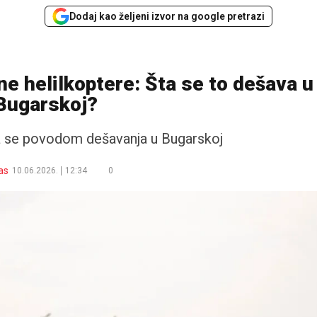
Dodaj kao željeni izvor na google pretrazi
ne helilkoptere: Šta se to dešava u
Bugarskoj?
la se povodom dešavanja u Bugarskoj
as
10.06.2026.
12:34
0