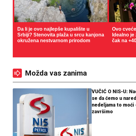
Da li je ovo najlepše kupalište u
Ovo cveće
Srbiji? Stenovita plaža u srcu kanjona
Idealno je
okružena nestvarnom prirodom
čak na +4
Možda vas zanima
VUČIĆ O NIS-U: N
se da ćemo u nare
nedeljama to moći 
završimo