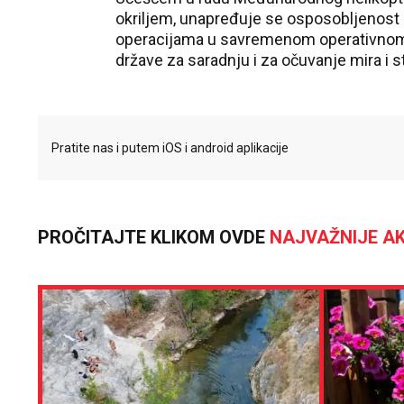
okriljem, unapređuje se osposobljenost 
operacijama u savremenom operativnom 
države za saradnju i za očuvanje mira i st
Pratite nas i putem iOS i android aplikacije
PROČITAJTE KLIKOM OVDE
NAJVAŽNIJE AK