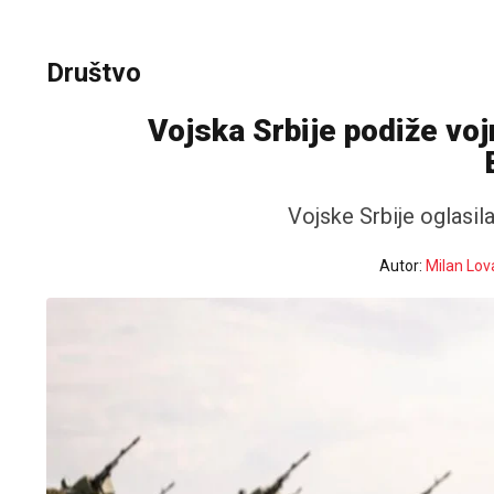
Društvo
Vojska Srbije podiže voj
Vojske Srbije oglasi
Autor:
Milan Lov