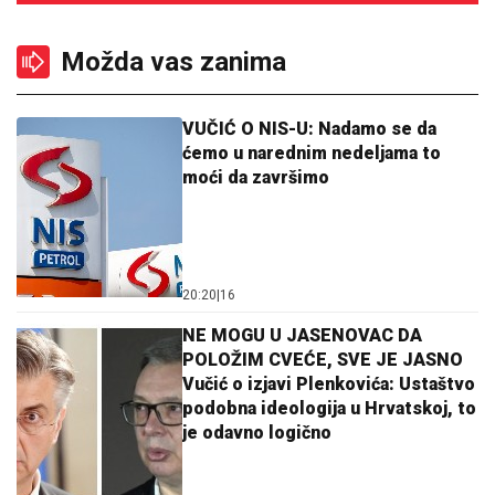
Možda vas zanima
VUČIĆ O NIS-U: Nadamo se da
ćemo u narednim nedeljama to
moći da završimo
20:20
|
16
NE MOGU U JASENOVAC DA
POLOŽIM CVEĆE, SVE JE JASNO
Vučić o izjavi Plenkovića: Ustaštvo
podobna ideologija u Hrvatskoj, to
je odavno logično