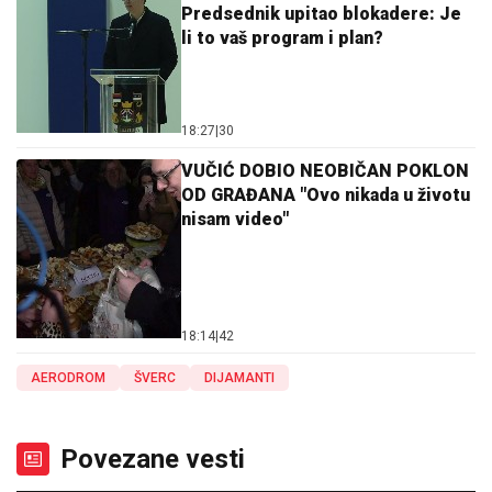
Predsednik upitao blokadere: Je
li to vaš program i plan?
18:27
|
30
VUČIĆ DOBIO NEOBIČAN POKLON
OD GRAĐANA "Ovo nikada u životu
nisam video"
18:14
|
42
AERODROM
ŠVERC
DIJAMANTI
Povezane vesti