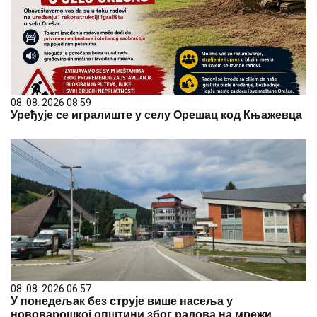
08. 08. 2026 08:59
Уређује се игралиште у селу Орешац код Књажевца
08. 08. 2026 06:57
У понедељак без струје више насеља у
нововарошкој општини због радова на мрежи