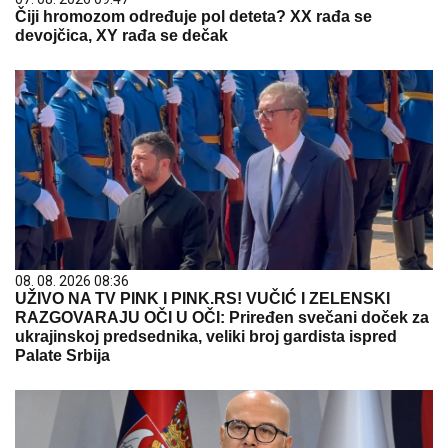
Čiji hromozom određuje pol deteta? XX rađa se
devojčica, XY rađa se dečak
08. 08. 2026 08:36
UŽIVO NA TV PINK I PINK.RS! VUČIĆ I ZELENSKI
RAZGOVARAJU OČI U OČI: Priređen svečani doček za
ukrajinskoj predsednika, veliki broj gardista ispred
Palate Srbija