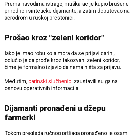
Prema navodima istrage, muškarac je kupio brušene
prirodne i sintetičke dijamante, a zatim doputovao na
aerodrom u ruskoj prestonici.
Prošao kroz "zeleni koridor"
Iako je imao robu koja mora da se prijavi carini,
odlučio je da prođe kroz takozvani zeleni koridor,
čime je formalno izjavio da nema ništa za prijavu.
Međutim,
carinski službenici
zaustavili su ga na
osnovu operativnih informacija.
Dijamanti pronađeni u džepu
farmerki
Tokom pregleda ručnog prtljaga pronađeno je osam