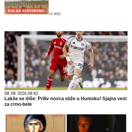
ŠOK NA AERODROMU
16:40
|
0
08. 08. 2026 08:42
Lakše se diše: Priliv novca stiže u Humsku! Sjajna vest
za crno-bele