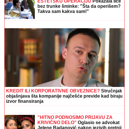
Hitno uključivanje Mustafe Durdžića u emisiju, otkrio
detalje video poziva sa Majom: "Mevlida je ljuta na
nju"
DOJURIO NA BICIKLI, PA PUCAO U
KUĆU SRPSKOG BIZNISMENA!
Grk
(22) uhapšen zbog napada u
Nemačkoj: "Meci su probili prozor
spavaće sobe"
TEA TAIROVIĆ SE OGLASILA NAKON
SAOBRAĆAJKE U CRNOJ GORI
Podelila klip, svi gledaju u ONO ŠTO
NOSI: Snima se u ogledalu, dlaka sa
glave joj ne fali