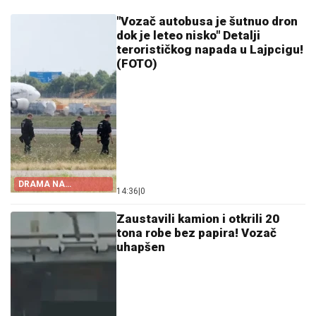
"Vozač autobusa je šutnuo dron
dok je leteo nisko" Detalji
terorističkog napada u Lajpcigu!
(FOTO)
DRAMA NA
14:36
|
0
AERODROMU
Zaustavili kamion i otkrili 20
tona robe bez papira! Vozač
uhapšen