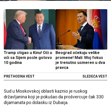
Tramp stigao u Kinu! Oči u
Beograd očekuju velike
oči sa Sijem posle gotovo
promene! Mali: Moj fokus
10 godina
je trenutno usmeren u dva
pravca
PRETHODNA VEST
SLEDEĆA VEST
Sud u
Moskovskoj oblasti
kaznio je ruskog
državljanina koji je pokušao da prošvercuje čak 330
dijamanata po dolasku iz
Dubaija
.