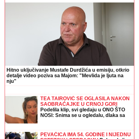
IZVEŠTAJ SA FRONTA: VSU
izgubio skor 10.000
vojnika, pogođena 34 broda sa vojnim teretom kod
Odese (VIDEO)
POLICAJCI UPALI U KUĆU U
SMEDEREVU, PA OSTALI U ŠOKU
Pronašli gomilu predmeta, a kada su
ugledali OVO odmah je usledilo
hapšenje
"ZBOG DOKTORKE SAM IZGUBILA
POSAO"
Poznata Srpkinja se uništila
estetskim zahvatima, pa vratila
prirodan izgled: Sada isplivala stara
fotka