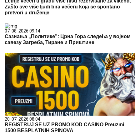
Letnje večeri u gradu više nisu rezervisane za vikend:
Zašto sve više ljudi bira večeru koja se spontano
pretvori u druženje
07. 08. 2026 09:14
Сазнања „Политике”: Црна Гора следећа у војном
савезу Загреба, Тиране и Приштине
20. 07. 2026 08:04
REGISTRUJ SE UZ PROMO KOD CASINO Preuzmi
1500 BESPLATNIH SPINOVA