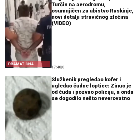
Turčin na aerodromu,
osumnjičen za ubistvo Ruskinje,
novi detalji stravičnog zločina
(VIDEO)
DRAMATIČNA
17:48
|
0
AKCIJA
Službenik pregledao kofer i
ugledao čudne loptice: Zinuo je
od čuda i pozvao policiju, a onda
se dogodilo nešto neverovatno