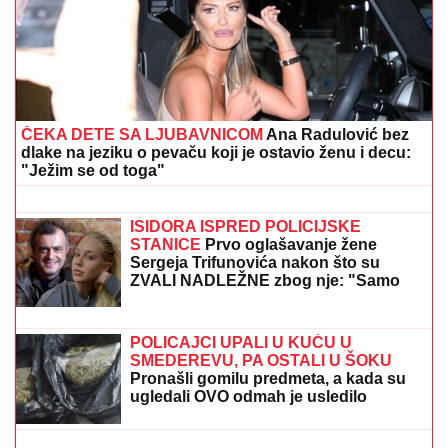
ČEKA DETE SA LJUBAVNICOM
Ana Radulović bez
dlake na jeziku o pevaču koji je ostavio ženu i decu:
"Ježim se od toga"
Jeziv prizor kod Bosanske Krupe!
Muškarac pronađen mrtav u kući,
ležao sa prostrelnom ranom! Uhapšen
osumnjičeni za ubistvo
ISIDORA ISPRED POLICIJSKE
STANICE
Prvo oglašavanje žene
Sergeja Trifunovića nakon što su
ZVALI NADLEŽNE zbog nje: "Samo
zato sam došla"