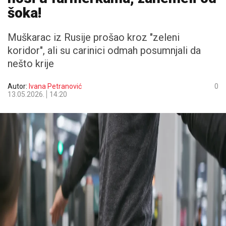
šoka!
Muškarac iz Rusije prošao kroz "zeleni
koridor", ali su carinici odmah posumnjali da
nešto krije
Autor:
Ivana Petranović
0
13.05.2026.
14:20