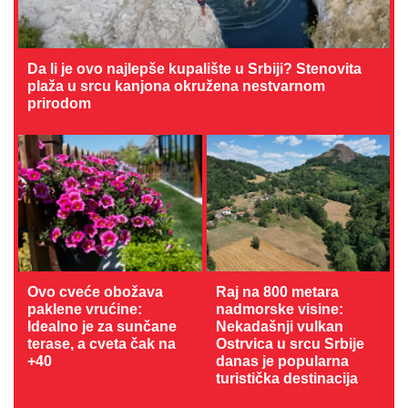
Da li je ovo najlepše kupalište u Srbiji? Stenovita
plaža u srcu kanjona okružena nestvarnom
prirodom
Ovo cveće obožava
Raj na 800 metara
paklene vrućine:
nadmorske visine:
Idealno je za sunčane
Nekadašnji vulkan
terase, a cveta čak na
Ostrvica u srcu Srbije
+40
danas je popularna
turistička destinacija