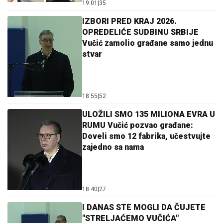
19:01
|
35
IZBORI PRED KRAJ 2026.
OPREDELIĆE SUDBINU SRBIJE
Vučić zamolio građane samo jednu
stvar
18:55
|
52
ULOŽILI SMO 135 MILIONA EVRA U
RUMU Vučić pozvao građane:
Doveli smo 12 fabrika, učestvujte
zajedno sa nama
18:40
|
27
I DANAS STE MOGLI DA ČUJETE
"STRELJAĆEMO VUČIĆA"