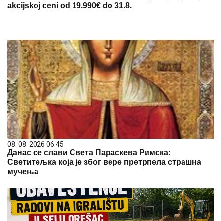
akcijskoj ceni od 19.990€ do 31.8.
08. 08. 2026 06:45
Данас се слави Света Параскева Римска:
Светитељка која је због вере претрпела страшна
мучења