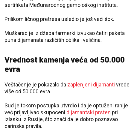
sertifikata Međunarodnog gemološkog instituta.
Prilikom ličnog pretresa usledio je još veći šok.
Muškarac je iz džepa farmerki izvukao četiri paketa
puna dijamanata različitih oblika i veličina.
Vrednost kamenja veća od 50.000
evra
Veštačenje je pokazalo da
zaplenjeni dijamanti
vrede
više od 50.000 evra.
Sud je tokom postupka utvrdio i da je optuženi ranije
već prijavljivao skupoceni
dijamantski prsten
pri
izlasku iz Rusije, što znači da je dobro poznavao
carinska pravila.