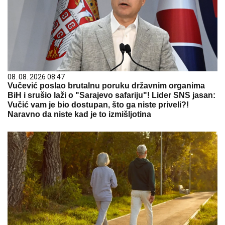
08. 08. 2026 08:47
Vučević poslao brutalnu poruku državnim organima
BiH i srušio laži o "Sarajevo safariju"! Lider SNS jasan:
Vučić vam je bio dostupan, što ga niste priveli?!
Naravno da niste kad je to izmišljotina