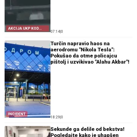
AKCIJA UKP KOD
07:14
|
0
ŠAPCA
Turčin napravio haos na
aerodromu "Nikola Tesla":
Pokušao da otme policajcu
pištolj i uzvikivao "Alahu Akbar"!
INCIDENT
18:29
|
0
Sekunde ga delile od bekstva!
Pogledajte kako je uhapšen