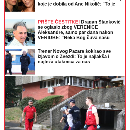
NAŠA PEVAČICA SE SRELA SA MILANOM
STANKOVIĆEM
Otkrila detalje o pevaču koje javnost
ne zna, pomenula i njegov POVRATAK o kom svi
pričaju (VIDEO)
PEVAČICA IMA 54. GODINE I NIJEDNU
ESTETSKU OPERACIJU
Pokazala lice
bez trunke šminke: "Šta da operišem?
Takva sam kakva sam!"
"GROBARI"
TRLjAJU RUKE! Ozbiljne
pare stižu u Humsku i to kada je
najpotrebnije