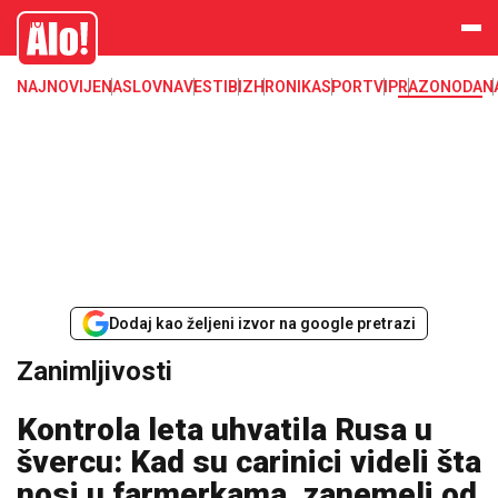
Zanimljivosti
Alo
NAJNOVIJE
NASLOVNA
VESTI
BIZ
HRONIKA
SPORT
VIP
RAZONODA
N
Dodaj kao željeni izvor na google pretrazi
Zanimljivosti
Kontrola leta uhvatila Rusa u
švercu: Kad su carinici videli šta
nosi u farmerkama, zanemeli od