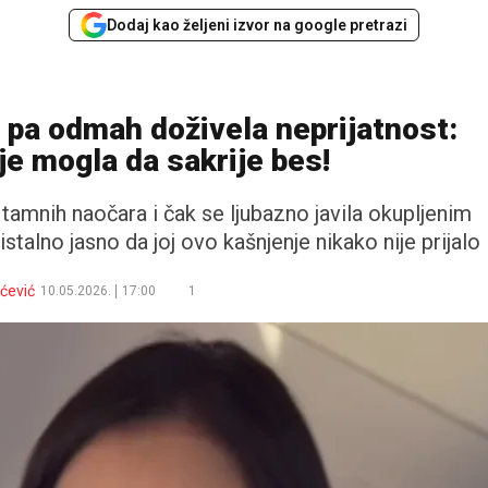
Dodaj kao željeni izvor na google pretrazi
 pa odmah doživela neprijatnost:
je mogla da sakrije bes!
 tamnih naočara i čak se ljubazno javila okupljenim
istalno jasno da joj ovo kašnjenje nikako nije prijalo
ćević
10.05.2026.
17:00
1