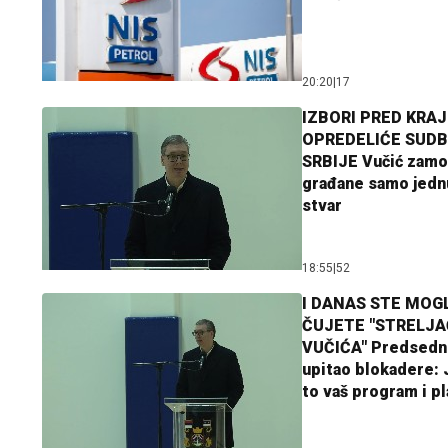
20:20
|
17
IZBORI PRED KRAJ
OPREDELIĆE SUDB
SRBIJE Vučić zamo
građane samo jedn
stvar
18:55
|
52
I DANAS STE MOGL
ČUJETE "STRELJ
VUČIĆA" Predsedn
upitao blokadere: J
to vaš program i p