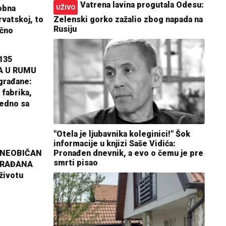
Vatrena lavina progutala Odesu:
obna
UŽIVO
rvatskoj, to
Zelenski gorko zažalio zbog napada na
Rusiju
ično
135
A U RUMU
građane:
 fabrika,
jedno sa
"Otela je ljubavnika koleginici!" Šok
informacije u knjizi Saše Vidića:
 NEOBIČAN
Pronađen dnevnik, a evo o čemu je pre
smrti pisao
GRAĐANA
životu