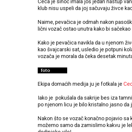
Ceca je sinoć imala još jedan nastup van
klub nisu uspeli da joj sačuvaju živce kad
Naime, pevačica je odmah nakon pasoške
lični vozač ostao unutra kako bi sačekao 
Kako je pevačica navikla da u njenom živo
kao švajcarski sat, usledio je potpuni kol
vozača je morala da čeka desetak minuta
Ekipa domaćih medija ju je fotkala je
Ce
Iako je pokušala da sakrije bes iza tamni
po njenom licu je bilo kristalno jasno da j
Nakon što se vozač konačno pojavio sa 
možemo samo da zamislimo kakvu je lekc
dedinjske vile!