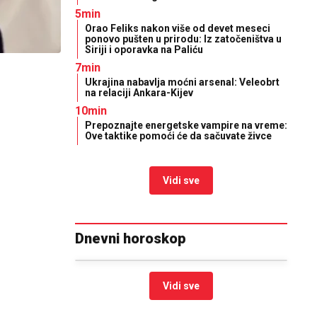
5min
Orao Feliks nakon više od devet meseci
ponovo pušten u prirodu: Iz zatočeništva u
Siriji i oporavka na Paliću
7min
Ukrajina nabavlja moćni arsenal: Veleobrt
na relaciji Ankara-Kijev
10min
Prepoznajte energetske vampire na vreme:
Ove taktike pomoći će da sačuvate živce
Vidi sve
Dnevni horoskop
Vidi sve