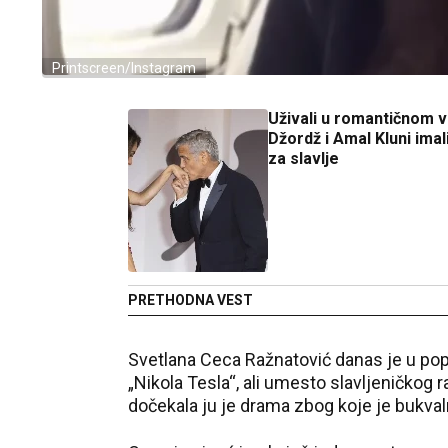
Printscreen/Instagram
Uživali u romantičnom v
Džordž i Amal Kluni imal
za slavlje
PRETHODNA VEST
Svetlana Ceca Ražnatović danas je u p
„Nikola Tesla“, ali umesto slavljeničkog
dočekala ju je drama zbog koje je bukval