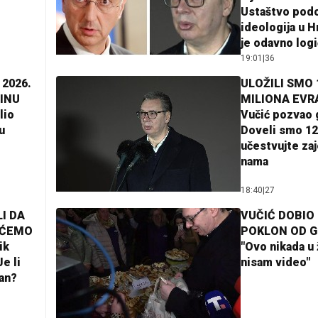
Ustaštvo pod
ideologija u H
je odavno log
19:01
|
36
 2026.
ULOŽILI SMO 
INU
MILIONA EVR
lio
Vučić pozvao 
u
Doveli smo 12
učestvujte za
nama
18:40
|
27
I DA
VUČIĆ DOBIO
AĆEMO
POKLON OD 
ik
"Ovo nikada u 
e li
nisam video"
lan?