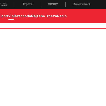
Sport
Vip
Razonoda
Najžena
Trpeza
Radio