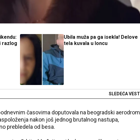
ikendu:
Ubila muža pa ga isekla! Delove
i razlog
tela kuvala u loncu
SLEDEĆA VEST
opodnevnim časovima doputovala na beogradski aerodrom
 raspoloženja nakon još jednog brutalnog nastupa,
no prebledela od besa.