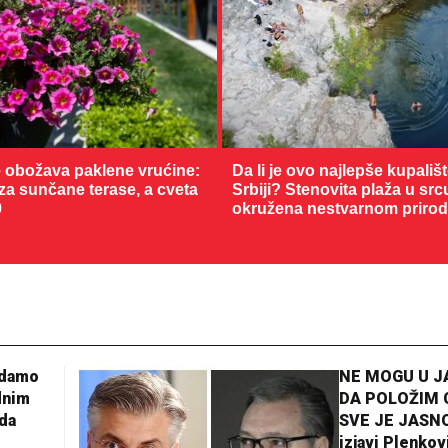
 obožava paklene vrućine:
Da li je ovo najlepše kupališ
 za sunčane terase, a cveta
Srbiji? Stenovita plaža u sr
0
okružena nestvarnom priro
adamo
NE MOGU U 
dnim
DA POLOŽIM 
da
SVE JE JASNO
izjavi Plenkov