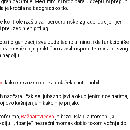
 granica Srbije. Međutim, ni brdo para u džepu, ni prepun
a je kročila na beogradsko tlo.
 kontrole izašla van aerodromske zgrade, dok je njen
i preuzeo njen prtljag.
tu i organizaciji sve bude tačno u minut i da funkcioniše
aps. Pevačica je praktično izvisila ispred terminala i svog
 napolju.
cu
kako nervozno cupka dok čeka automobil.
h naočara i čak se ljubazno javila okupljenim novinarima,
oj ovo kašnjenje nikako nije prijalo.
koferima,
Ražnatovićeva
je brzo ušla u automobil, a
iju i „ribanje“ nesrećni momak dobio tokom vožnje do