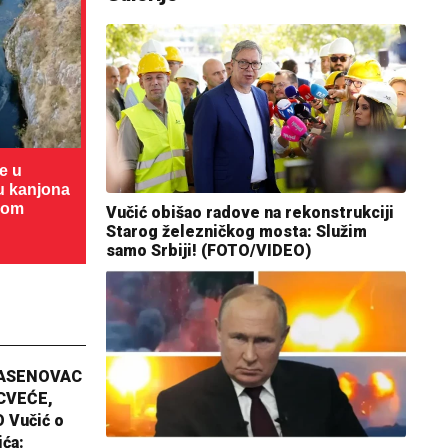
te u
cu kanjona
dom
Vučić obišao radove na rekonstrukciji
Starog železničkog mosta: Služim
samo Srbiji! (FOTO/VIDEO)
JASENOVAC
CVEĆE,
 Vučić o
ića: