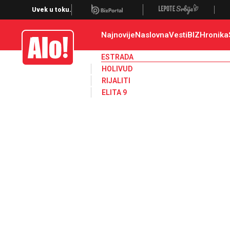
Estrada, poznati, VIP
Uvek u toku.
Najnovije
Naslovna
Vesti
BIZ
Hronika
Alo
ESTRADA
HOLIVUD
RIJALITI
ELITA 9