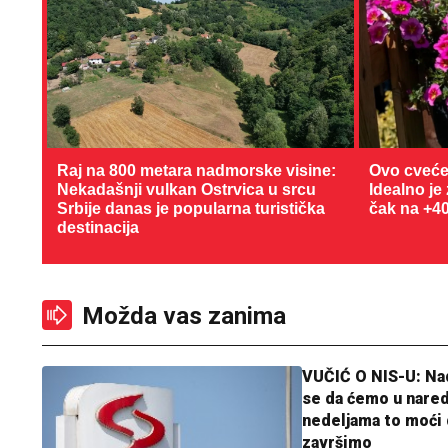
Raj na 800 metara nadmorske visine:
Ovo cveće
Nekadašnji vulkan Ostrvica u srcu
Idealno je
Srbije danas je popularna turistička
čak na +4
destinacija
Možda vas zanima
VUČIĆ O NIS-U: N
se da ćemo u nare
nedeljama to moći 
završimo