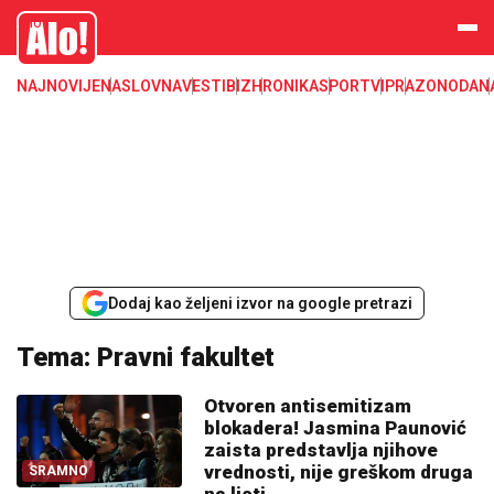
Alo
NAJNOVIJE
NASLOVNA
VESTI
BIZ
HRONIKA
SPORT
VIP
RAZONODA
N
Dodaj kao željeni izvor na google pretrazi
Tema: Pravni fakultet
Otvoren antisemitizam
blokadera! Jasmina Paunović
zaista predstavlja njihove
vrednosti, nije greškom druga
SRAMNO