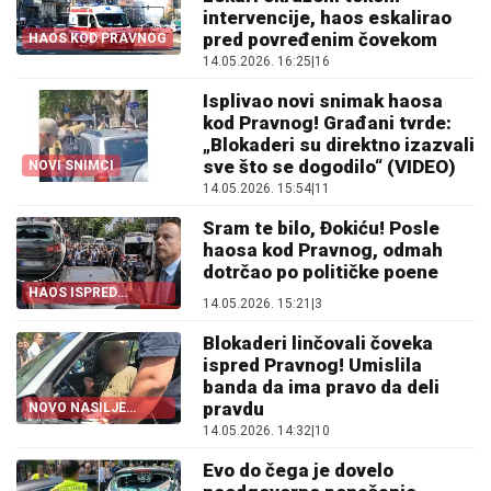
intervencije, haos eskalirao
pred povređenim čovekom
HAOS KOD PRAVNOG
14.05.2026. 16:25
|
16
Isplivao novi snimak haosa
kod Pravnog! Građani tvrde:
„Blokaderi su direktno izazvali
sve što se dogodilo“ (VIDEO)
NOVI SNIMCI
14.05.2026. 15:54
|
11
Sram te bilo, Đokiću! Posle
haosa kod Pravnog, odmah
dotrčao po političke poene
HAOS ISPRED
14.05.2026. 15:21
|
3
PRAVNOG
Blokaderi linčovali čoveka
ispred Pravnog! Umislila
banda da ima pravo da deli
pravdu
NOVO NASILJE
BLOKADERA
14.05.2026. 14:32
|
10
Evo do čega je dovelo