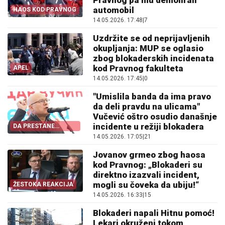
automobil
HAOS KOD PRAVNOG
14.05.2026. 17:48
|
7
Uzdržite se od neprijavljenih
okupljanja: MUP se oglasio
zbog blokaderskih incidenata
kod Pravnog fakulteta
APEL
14.05.2026. 17:45
|
0
"Umislila banda da ima pravo
da deli pravdu na ulicama"
Vučević oštro osudio današnje
incidente u režiji blokadera
DA PRESTANE
NASILJE!
14.05.2026. 17:05
|
21
Jovanov grmeo zbog haosa
kod Pravnog: „Blokaderi su
direktno izazvali incident,
mogli su čoveka da ubiju!“
ŽESTOKA REAKCIJA
14.05.2026. 16:33
|
15
Blokaderi napali Hitnu pomoć!
Lekari okruženi tokom