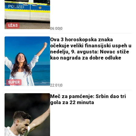
UŽAS
06:00
|
0
Ova 3 horoskopska znaka
očekuje veliki finansijski uspeh u
nedelju, 9. avgusta: Novac stiže
kao nagrada za dobre odluke
SUPER
22:01
|
0
Meč za pamćenje: Srbin dao tri
gola za 22 minuta