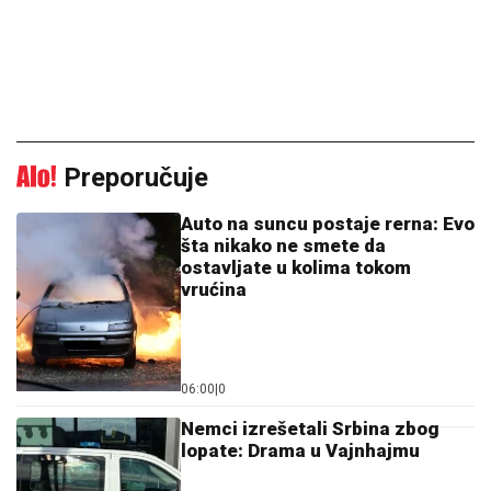
Preporučuje
Auto na suncu postaje rerna: Evo
šta nikako ne smete da
ostavljate u kolima tokom
vrućina
06:00
|
0
Nemci izrešetali Srbina zbog
lopate: Drama u Vajnhajmu