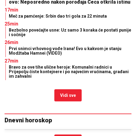
ovo: Neposredno nakon porođaja Ceca otkrila istinu
17min
Meč za pamćenje: Srbin dao tri gola za 22 minuta
25min
Bezbolno povećajte usne: Uz samo 3 koraka će postati punije
i sočnije
26min
Prvi snimci vrhovnog vođe Irana! Evo u kakvom je stanju
Modžtaba Hamnei (VIDEO)
27min
Bravo za ove tihe ulične heroje: Komunalni radnici u
Prijepolju čiste kontejnere i po najvećim vrućinama, građani
im zahvalni
Vidi sve
Dnevni horoskop