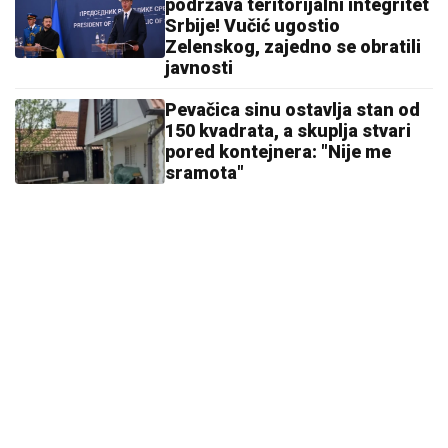
podržava teritorijalni integritet
Srbije! Vučić ugostio
Zelenskog, zajedno se obratili
javnosti
Pevačica sinu ostavlja stan od
150 kvadrata, a skuplja stvari
pored kontejnera: "Nije me
sramota"