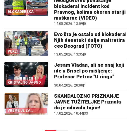
neodgovorno ponašanje
blokadera! Incident kod
Pravnog, kolima oboren stariji
BLOKADERSKA
BANDA!
muškarac (VIDEO)
14.05.2026. 13:09
|
0
Evo šta je ostalo od blokadera!
Njih desetak i dalje maltretira
ceo Beograd (FOTO)
PUKLI
13.05.2026. 13:35
|
0
Jesam Vladan, ali ne onaj koji
ide u Brisel po mišljenje:
Profesor Petrov "U ringu"
KRISTALNO JASNO
30.04.2026. 20:00
|
1
SKANDALOZNO PRIZNANJE
JAVNE TUŽITELJKE Priznala
da je odavala tajne!
VREME JE ZA
17.02.2026. 10:44
|
33
ODGOVORNOST