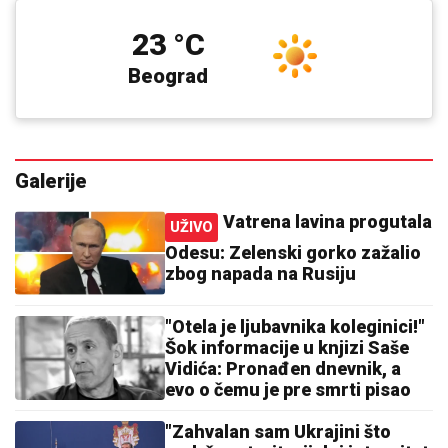
23 °C
Beograd
Galerije
Vatrena lavina progutala
UŽIVO
Odesu: Zelenski gorko zažalio
zbog napada na Rusiju
"Otela je ljubavnika koleginici!"
Šok informacije u knjizi Saše
Vidića: Pronađen dnevnik, a
evo o čemu je pre smrti pisao
"Zahvalan sam Ukrajini što