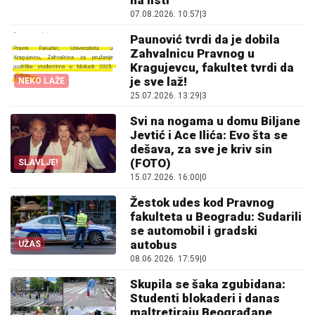
na listi
07.08.2026. 10:57
|
3
Paunović tvrdi da je dobila
Zahvalnicu Pravnog u
Kragujevcu, fakultet tvrdi da
je sve laž!
NEKO LAŽE
25.07.2026. 13:29
|
3
Svi na nogama u domu Biljane
Jevtić i Ace Ilića: Evo šta se
dešava, za sve je kriv sin
(FOTO)
SLAVLJE!
15.07.2026. 16:00
|
0
Žestok udes kod Pravnog
fakulteta u Beogradu: Sudarili
se automobil i gradski
autobus
UŽAS
08.06.2026. 17:59
|
0
Skupila se šaka zgubidana:
Studenti blokaderi i danas
maltretiraju Beograđane