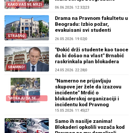
KAKO VAS NE MRZI
06.06.2026. 12:32
|
23
Drama na Pravnom fakultetu u
Beogradu: Izbio požar,
evakuisani svi studenti
STRAŠNO
26.05.2026. 19:02
|
0
"Đokić drži studente kao taoce
da bi došao na vlast" Brnabić
raskrinkala plan blokadera
SRAMNO!
24.05.2026. 22:28
|
0
"Namerno ne prijavljuju
skupove jer žele da izazovu
incidente" Mrdić o
blokaderskoj organizaciji i
"MORAJU DA SE
KAŽNJAVAJU"
incidentu kod Pravnog
15.05.2026. 11:45
|
27
Samo ih nasilje zanima!
Blokaderi opkolili vozača kod
Pravnog pa mu demolirali