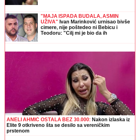
TINEJDŽERKA (18) NOŽEM NAPALA
MALOLETNICU (15)?!
Detalji užasa u
centru Beograda, policija privela
devojku
ŠTA SMETE DA UNESETE U AVION, A ŠTA NE?
Pravila koja bi svaki putnik trebalo da zna pre polaska
na put
"MAJA ISPADA BUDALA, ASMIN
UŽIVA"
Ivan Marinković urnisao bivše
cimere, nije poštedeo ni Bebicu i
Teodoru: "Cilj mi je bio da ih