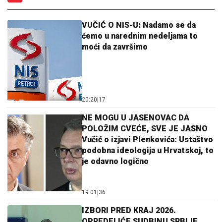
VUČIĆ O NIS-U: Nadamo se da
ćemo u narednim nedeljama to
moći da završimo
20:20
|
17
NE MOGU U JASENOVAC DA
POLOŽIM CVEĆE, SVE JE JASNO
Vučić o izjavi Plenkovića: Ustaštvo
podobna ideologija u Hrvatskoj, to
je odavno logično
19:01
|
36
IZBORI PRED KRAJ 2026.
OPREDELIĆE SUDBINU SRBIJE