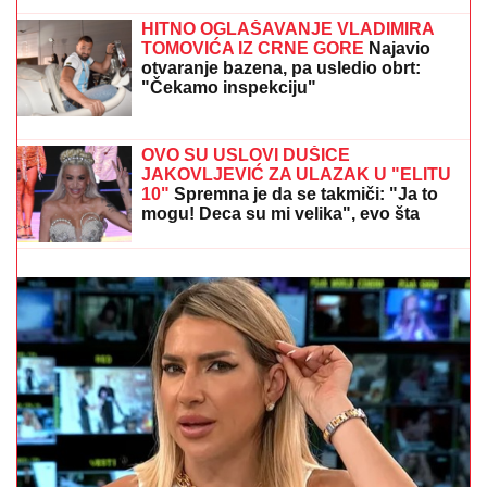
razdvojim"
PAPARACO! VLADE DIVAC SA
ŽENOM U CRNOJ GORI
Ana u
jednodelnom kupaćem, sportista
pobegao u hlad: Evo kako se provode
(Video)
ANELI AHMIĆ OSTALA BEZ 30.000:
Nakon izlaska iz
Elite 9 otkriveno šta se desilo sa vereničkim
prstenom
(PAPARACO) TELO VRETENO!
Voditeljka Pinka se skinula u Crnoj
Gori: Bojana Lazić se sunča na dasci