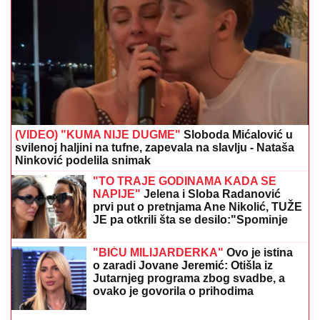
mogu! Deca su mi velika", evo šta
MORA DA JOJ SE ISPUNI
NATAŠA NINKOVIĆ LUMPUJE U
CRNOJ GORI
Glumica se veseli uz
Čolin hit, pevač objavio sve na
mrežama: "Počastvovan"
Otkrivamo zbog čega Jovane Jeremić neće biti u
Jutarnjem programu na Pinku, od Željka Mitrovića
tražila samo jedno: "Sama je tako htela"
SKROZ PROVIDNA ČIPKANA
HALJINA PREKO CRNOG BIKINIJA!