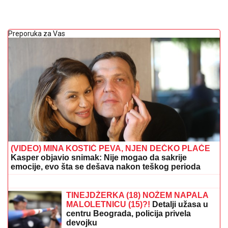
Preporuka za Vas
(VIDEO) MINA KOSTIĆ PEVA, NJEN DEČKO PLAČE
Kasper objavio snimak: Nije mogao da sakrije
emocije, evo šta se dešava nakon teškog perioda
Lepa Brena je odbila ovu kultnu
ulogu: Glumica je prihvatila i postala
popularna