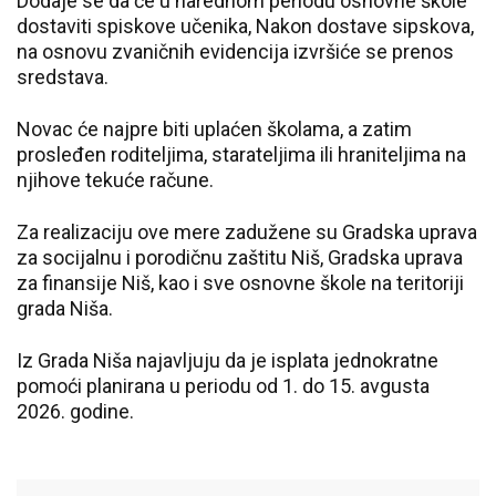
Dodaje se da će u narednom periodu osnovne škole
dostaviti spiskove učenika, Nakon dostave sipskova,
na osnovu zvaničnih evidencija izvršiće se prenos
sredstava.
Novac će najpre biti uplaćen školama, a zatim
prosleđen roditeljima, starateljima ili hraniteljima na
njihove tekuće račune.
Za realizaciju ove mere zadužene su Gradska uprava
za socijalnu i porodičnu zaštitu Niš, Gradska uprava
za finansije Niš, kao i sve osnovne škole na teritoriji
grada Niša.
Iz Grada Niša najavljuju da je isplata jednokratne
pomoći planirana u periodu od 1. do 15. avgusta
2026. godine.