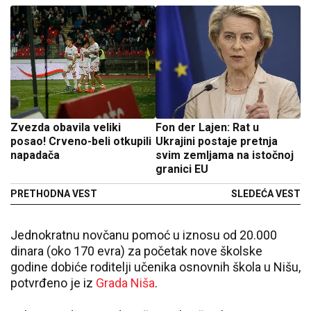
Zvezda obavila veliki
Fon der Lajen: Rat u
posao! Crveno-beli otkupili
Ukrajini postaje pretnja
napadača
svim zemljama na istočnoj
granici EU
PRETHODNA VEST
SLEDEĆA VEST
Jednokratnu novčanu pomoć u iznosu od 20.000
dinara (oko 170 evra) za početak nove školske
godine dobiće roditelji učenika osnovnih škola u Nišu,
potvrđeno je iz
Grada Niša
.