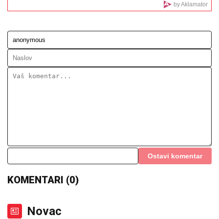
Svi pogledi uprti u Nedu Ukraden u
Crnoj Gori: Ispija šampanjac na plaži,
nikad opuštenija
GDE JE VODA NAJČISTIJA ZA
KUPANjE U EVROPI? Objavljeni
najnoviji rezultati, ove zemlje su na
vrhu liste
Kreću radovi na tunelu pod Kadinjačom: Vučić otkrio
tačan datum, pa najavio milionska ulaganja u Zlatibor
i obilaznicu (FOTO)
I SAMA POBEDILA KANCER, TRČALA