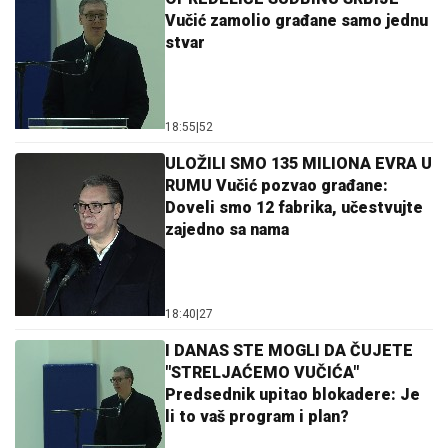
Vučić zamolio građane samo jednu
stvar
18:55
|
52
ULOŽILI SMO 135 MILIONA EVRA U
RUMU Vučić pozvao građane:
Doveli smo 12 fabrika, učestvujte
zajedno sa nama
18:40
|
27
I DANAS STE MOGLI DA ČUJETE
"STRELJAĆEMO VUČIĆA"
Predsednik upitao blokadere: Je
li to vaš program i plan?