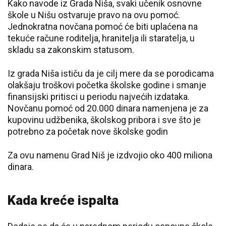
Kako navode iz Grada Niša, svaki učenik osnovne
škole u Nišu ostvaruje pravo na ovu pomoć.
Jednokratna novčana pomoć će biti uplaćena na
tekuće račune roditelja, hranitelja ili staratelja, u
skladu sa zakonskim statusom.
Iz grada Niša ističu da je cilj mere da se porodicama
olakšaju troškovi početka školske godine i smanje
finansijski pritisci u periodu najvećih izdataka.
Novčanu pomoć od 20.000 dinara namenjena je za
kupovinu udžbenika, školskog pribora i sve što je
potrebno za početak nove školske godin
Za ovu namenu Grad Niš je izdvojio oko 400 miliona
dinara.
Kada kreće ispalta