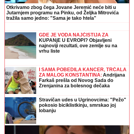
za surfovanje, na njoj SVE PUCA
(VIDEO)
HITNO OGLAŠAVANJE VLADIMIRA
TOMOVIĆA IZ CRNE GORE
Najavio
otvaranje bazena, pa usledio obrt:
"Čekamo inspekciju"
PAPRENE KAZNE ZA STOČARE:
Ovo ne smete da
radite - Kazna i do 2 miliona dinara!
OVO SU USLOVI DUŠICE
JAKOVLJEVIĆ ZA ULAZAK U "ELITU
10"
Spremna je da se takmiči: "Ja to