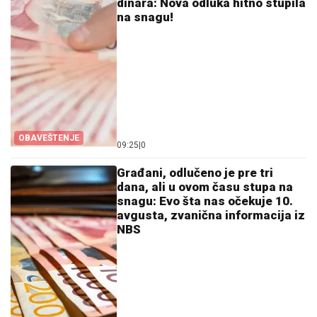
dinara: Nova odluka hitno stupila
na snagu!
OBAVEŠTENJE
09:25
|
0
Građani, odlučeno je pre tri
dana, ali u ovom času stupa na
snagu: Evo šta nas očekuje 10.
avgusta, zvanična informacija iz
NBS