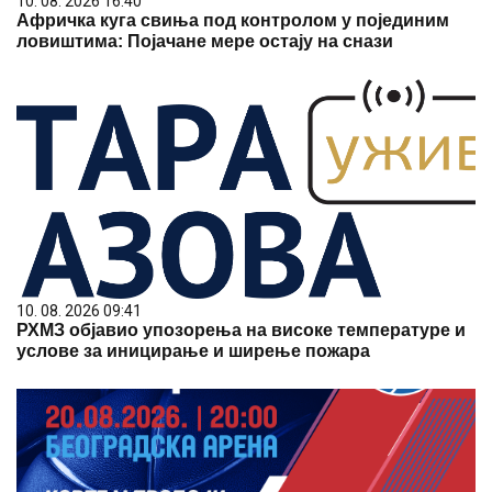
10. 08. 2026 16:40
Афричка куга свиња под контролом у појединим
ловиштима: Појачане мере остају на снази
10. 08. 2026 09:41
РХМЗ објавио упозорења на високе температуре и
услове за иницирање и ширење пожара