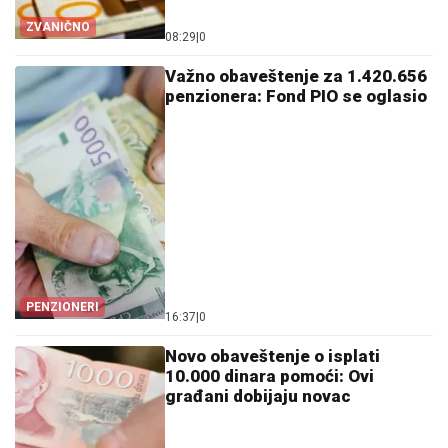
ZVANIČNO
08:29
|
0
Važno obaveštenje za 1.420.656
penzionera: Fond PIO se oglasio
PENZIONERI
16:37
|
0
Novo obaveštenje o isplati
10.000 dinara pomoći: Ovi
građani dobijaju novac