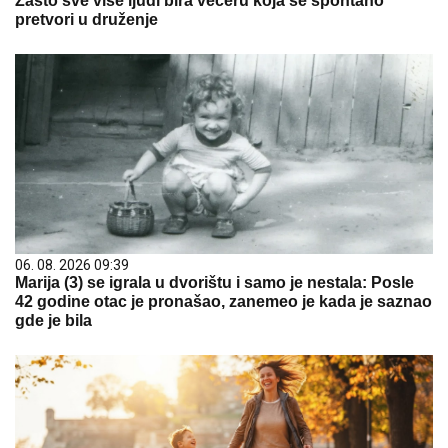
Zašto sve više ljudi bira večeru koja se spontano
pretvori u druženje
06. 08. 2026 09:39
Marija (3) se igrala u dvorištu i samo je nestala: Posle
42 godine otac je pronašao, zanemeo je kada je saznao
gde je bila