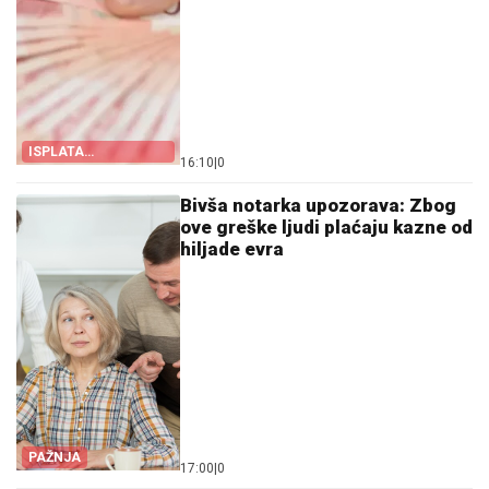
ISPLATA
16:10
|
0
JEDNOKRATNE
POMOĆI
Bivša notarka upozorava: Zbog
ove greške ljudi plaćaju kazne od
hiljade evra
PAŽNJA
17:00
|
0