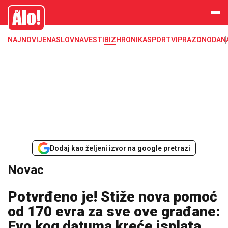
Novac, dinar, evro, dolar, kurs, kursna lista, nbs, narodna banka srbije
Alo
NAJNOVIJE
NASLOVNA
VESTI
BIZ
HRONIKA
SPORT
VIP
RAZONODA
N
Dodaj kao željeni izvor na google pretrazi
Novac
Potvrđeno je! Stiže nova pomoć
od 170 evra za sve ove građane:
Evo kog datuma kreće isplata