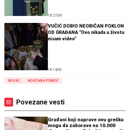
18:27
|
30
VUČIĆ DOBIO NEOBIČAN POKLON
OD GRAĐANA "Ovo nikada u životu
nisam video"
18:14
|
42
NOVAC
NOVČANA POMOĆ
Povezane vesti
Građani koji naprave ovu grešku
mogu da zaborave na 10.000