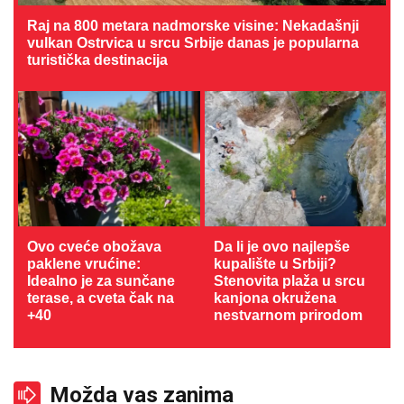
Raj na 800 metara nadmorske visine: Nekadašnji
vulkan Ostrvica u srcu Srbije danas je popularna
turistička destinacija
Ovo cveće obožava
Da li je ovo najlepše
paklene vrućine:
kupalište u Srbiji?
Idealno je za sunčane
Stenovita plaža u srcu
terase, a cveta čak na
kanjona okružena
+40
nestvarnom prirodom
Možda vas zanima