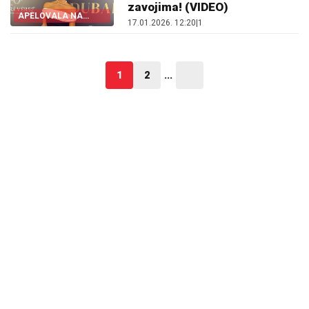
zavojima! (VIDEO)
APELOVALA NA
17.01.2026. 12:20
|
1
LJUDE
1
2
...