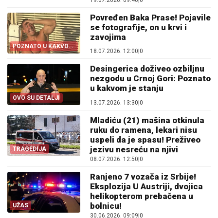
19.07.2026. 09:40
|
0
Povređen Baka Prase! Pojavile
se fotografije, on u krvi i
zavojima
POZNATO U KAKVOM
18.07.2026. 12:00
|
0
JE STANJU
Desingerica doživeo ozbiljnu
nezgodu u Crnoj Gori: Poznato
u kakvom je stanju
OVO SU DETALJI
13.07.2026. 13:30
|
0
Mladiću (21) mašina otkinula
ruku do ramena, lekari nisu
uspeli da je spasu! Preživeo
jezivu nesreću na njivi
TRAGEDIJA
08.07.2026. 12:50
|
0
Ranjeno 7 vozača iz Srbije!
Eksplozija U Austriji, dvojica
helikopterom prebačena u
bolnicu!
UŽAS
30.06.2026. 09:09
|
0