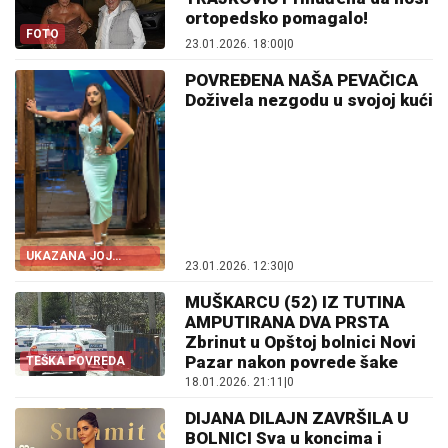
ortopedsko pomagalo!
FOTO
23.01.2026. 18:00
|
0
POVREĐENA NAŠA PEVAČICA
Doživela nezgodu u svojoj kući
UKAZANA JOJ
23.01.2026. 12:30
|
0
POMOĆ
MUŠKARCU (52) IZ TUTINA
AMPUTIRANA DVA PRSTA
Zbrinut u Opštoj bolnici Novi
Pazar nakon povrede šake
TEŠKA POVREDA
18.01.2026. 21:11
|
0
DIJANA DILAJN ZAVRŠILA U
BOLNICI Sva u koncima i