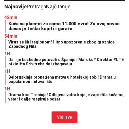
Najnovije
Pretraga
Najčitanije
42min
Kuća sa placem za samo 11.000 evra! Za ovaj novac
danas je teško kupiti i garažu
54min
Virus se širi regionom! Hitno upozorenje zbog groznice
Zapadnog Nila
1H
Da li je bezbedno putovati u Španiju i Maroko? Direktor YUTE
otkio šta Srbi treba da izbegavaju
1H
Beloruskinja pronađena mrtva u hotelskoj sobi! Drama u
popularnom letovalištu
1H
Drama kod Trebinja! Odbijena vatra koja je zapretila kućama,
vetar i dalje raspiruje požar
Vidi sve