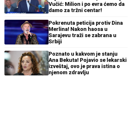
Vučić: Milion i po evra ćemo da
damo za tržni centar!
Pokrenuta peticija protiv Dina
Merlina! Nakon haosa u
Sarajevu traži se zabrana u
Srbiji
Poznato u kakvom je stanju
Ana Bekuta! Pojavio se lekarski
izveštaj, ovo je prava istina o
njenom zdravlju