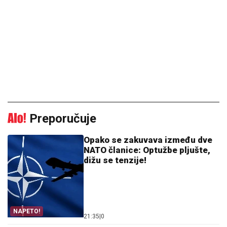
Preporučuje
Opako se zakuvava između dve
NATO članice: Optužbe pljušte,
dižu se tenzije!
NAPETO!
21:35
|
0