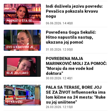
Indi doživela jezivu povredu:
Pevačica pokazala krvavu
nogu
POZNATO ŠTA SE
06.06.2026. 14:40
|
0
DESILO
Povređena Goga Sekulić:
Hitno napustila nastup,
ukazana joj pomoć
EVO U KAKVOM JE
31.05.2026. 12:00
|
0
STANJU
POVREĐENA MAJA
MARINKOVIĆ MOLI ZA POMOĆ:
"Moraju da me vode kod
doktora"
NIJE JOJ LAKO
30.03.2026. 12:40
|
1
PALA SA TERASE, BORE JOJ
SE ZA ŽIVOT Influenserka ima
lom kičme na 24 mesta: "Ruke
su joj uništene"
OTKRIVENI
STRAVIČNI DETALJI
26.03.2026. 12:15
|
0