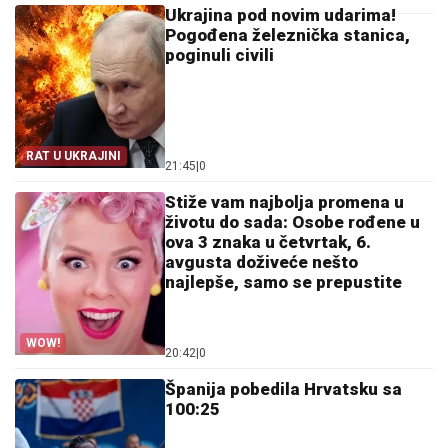
Ukrajina pod novim udarima!
Pogođena železnička stanica,
poginuli civili
RAT U UKRAJINI
21:45
|
0
Stiže vam najbolja promena u
životu do sada: Osobe rođene u
ova 3 znaka u četvrtak, 6.
avgusta doživeće nešto
najlepše, samo se prepustite
WOW!
20:42
|
0
Španija pobedila Hrvatsku sa
100:25