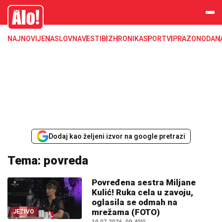
Alo
NAJNOVIJE
NASLOVNA
VESTI
BIZ
HRONIKA
SPORT
VIP
RAZONODA
N
Dodaj kao željeni izvor na google pretrazi
Tema: povreda
Povređena sestra Miljane
Kulić! Ruka cela u zavoju,
oglasila se odmah na
mrežama (FOTO)
JEZIVO