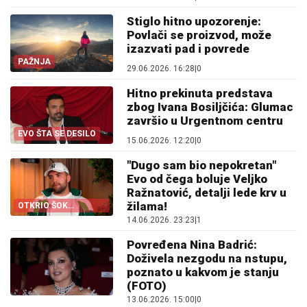
Stiglo hitno upozorenje:
Povlači se proizvod, može
izazvati pad i povrede
PAŽNJA
29.06.2026. 16:28
|
0
Hitno prekinuta predstava
zbog Ivana Bosiljčića: Glumac
završio u Urgentnom centru
EVO ŠTA SE DESILO
15.06.2026. 12:20
|
0
"Dugo sam bio nepokretan"
Evo od čega boluje Veljko
Ražnatović, detalji lede krv u
žilama!
OTKRIO ŠOK
DETALJE!
14.06.2026. 23:23
|
1
Povređena Nina Badrić:
Doživela nezgodu na nstupu,
poznato u kakvom je stanju
(FOTO)
13.06.2026. 15:00
|
0