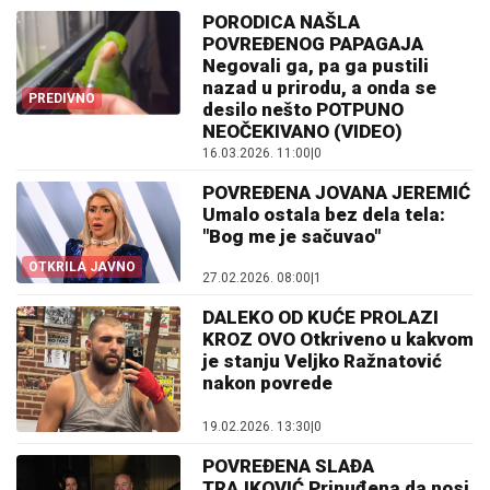
PORODICA NAŠLA
POVREĐENOG PAPAGAJA
Negovali ga, pa ga pustili
nazad u prirodu, a onda se
PREDIVNO
desilo nešto POTPUNO
NEOČEKIVANO (VIDEO)
16.03.2026. 11:00
|
0
POVREĐENA JOVANA JEREMIĆ
Umalo ostala bez dela tela:
"Bog me je sačuvao"
OTKRILA JAVNO
27.02.2026. 08:00
|
1
DALEKO OD KUĆE PROLAZI
KROZ OVO Otkriveno u kakvom
je stanju Veljko Ražnatović
nakon povrede
19.02.2026. 13:30
|
0
POVREĐENA SLAĐA
TRAJKOVIĆ Prinuđena da nosi