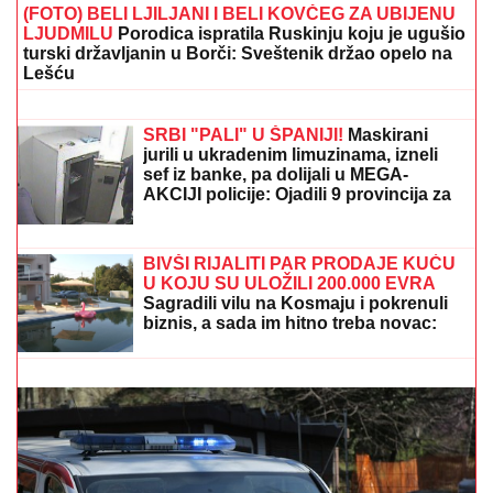
(FOTO) BELI LJILJANI I BELI KOVČEG ZA UBIJENU
LJUDMILU
Porodica ispratila Ruskinju koju je ugušio
turski državljanin u Borči: Sveštenik držao opelo na
Lešću
"UZNEMIREN SAM, BRAT MI JE
OKRUŽEN POŽARIMA"
Darko
Tanasijević očajan zbog loše situacije
u Deliblatskoj peščari: "SVI SU
EVAKUISANI", otkrio koje informacije
ima
SRBI "PALI" U ŠPANIJI!
Maskirani
jurili u ukradenim limuzinama, izneli
sef iz banke, pa dolijali u MEGA-
AKCIJI policije: Ojadili 9 provincija za
desetine hiljada evra!