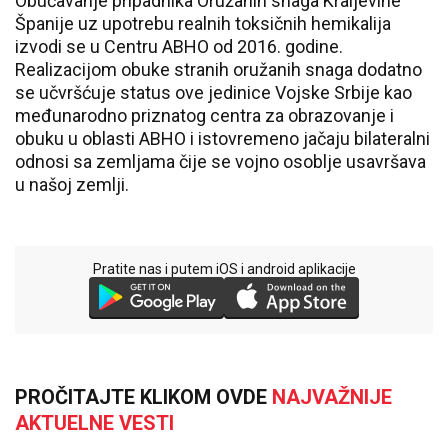
Obučavanje pripadnika Oružanih snaga Kraljevine
Španije uz upotrebu realnih toksičnih hemikalija
izvodi se u Centru ABHO od 2016. godine.
Realizacijom obuke stranih oružanih snaga dodatno
se učvršćuje status ove jedinice Vojske Srbije kao
međunarodno priznatog centra za obrazovanje i
obuku u oblasti ABHO i istovremeno jačaju bilateralni
odnosi sa zemljama čije se vojno osoblje usavršava
u našoj zemlji.
Pratite nas i putem iOS i android aplikacije
PROČITAJTE KLIKOM OVDE
NAJVAŽNIJE
AKTUELNE VESTI