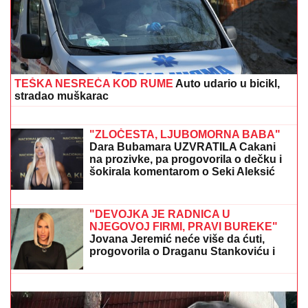
Bomba decenije: Rodri izabrao Barselonu! Španski
velemajstor zapalio fudbalski svet!
BIVŠI RIJALITI PAR PRODAJE KUĆU
U KOJU SU ULOŽILI 200.000 EVRA
Sagradili vilu na Kosmaju i pokrenuli
biznis, a sada im hitno treba novac:
"To je razlog prodaje"
(FOTO) GORI KOMO!
Devojka Bake
Praseta zapalila društvene mreže:
Milena objavila vrele fotke iz Italije,
bujni dekolte u prvom planu