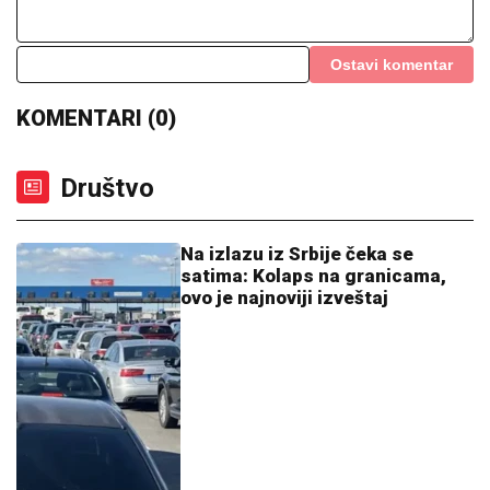
Otkriveno koliko je Dragan Stanković STARIJI OD
VERENICE Aleksandre: Krili mesecima ovaj podatak,
sada se sve saznalo
FUDBALERU DEMOLIRAN "BENTLI"
Drama u Beogradu: Skupocenom
vozilu razbijena stakla u privatnoj
garaži luksuznog naselja
SNEŽANA SAVIĆ ISTA ONA MALINA
IZ "SREĆNIH LJUDI":
Svi u šoku jer se
nije promenila ni posle 30 GODINA!