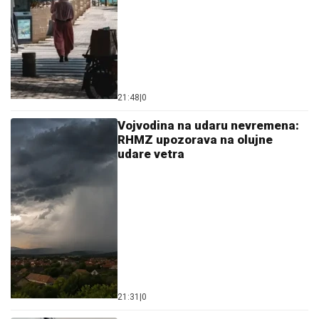
Ostavi komentar
KOMENTARI (0)
Društvo
Na izlazu iz Srbije čeka se