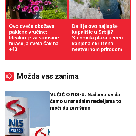
Ovo cveće obožava
Da li je ovo najlepše
paklene vrućine:
kupalište u Srbiji?
Idealno je za sunčane
Stenovita plaža u srcu
terase, a cveta čak na
kanjona okružena
+40
nestvarnom prirodom
Možda vas zanima
VUČIĆ O NIS-U: Nadamo se da
ćemo u narednim nedeljama to
moći da završimo