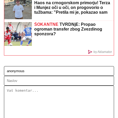
MILICA NAMAMILA PEKARA (73) ZBOG INTIMNIH
ODNOSA, PA GA ZVERSKI MUČILA DO SMRTI!
Otkrivamo detalje ubistva na Karaburmi koji LEDE
KRV: Izdahnuo u najgorim mukama dok su ga
osumnjičeni pljačkali
PORODILA SE ZVEZDA GRANDA
Plavokosa pevačica donela na svet
sina, roditelji dali ime sa MOĆNIM
ZNAČENJEM
Tragedija! Umro bivši šampion
Jugoslavije, sinovi se oprostili
dirljivom porukom