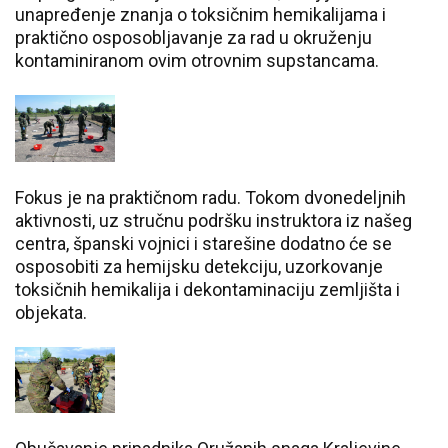
unapređenje znanja o toksičnim hemikalijama i
praktično osposobljavanje za rad u okruženju
kontaminiranom ovim otrovnim supstancama.
Fokus je na praktičnom radu. Tokom dvonedeljnih
aktivnosti, uz stručnu podršku instruktora iz našeg
centra, španski vojnici i starešine dodatno će se
osposobiti za hemijsku detekciju, uzorkovanje
toksičnih hemikalija i dekontaminaciju zemljišta i
objekata.