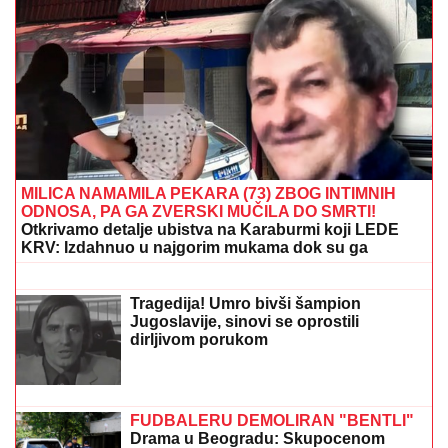
TEŠKA NESREĆA KOD RUME
Auto udario u bicikl,
stradao muškarac
RASTE BROJ ZARAŽENIH:
Dramatična situacija i u Grčkoj
"ZLOČESTA, LJUBOMORNA BABA"
Dara Bubamara UZVRATILA Cakani
na prozivke, pa progovorila o dečku i
šokirala komentarom o Seki Aleksić
(VIDEO)