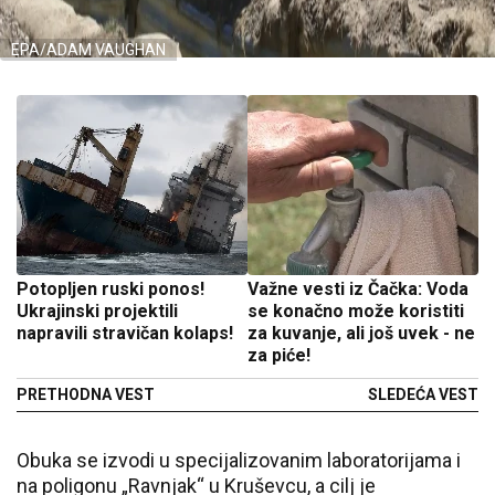
EPA/ADAM VAUGHAN
Potopljen ruski ponos!
Važne vesti iz Čačka: Voda
Ukrajinski projektili
se konačno može koristiti
napravili stravičan kolaps!
za kuvanje, ali još uvek - ne
za piće!
PRETHODNA VEST
SLEDEĆA VEST
Obuka se izvodi u specijalizovanim laboratorijama i
na poligonu „Ravnjak“ u Kruševcu, a cilj je