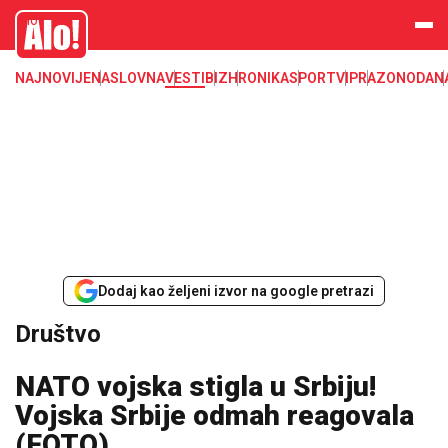
Društvo, društvene teme
Alo
NAJNOVIJE
NASLOVNA
VESTI
BIZ
HRONIKA
SPORT
VIP
RAZONODA
N
Dodaj kao željeni izvor na google pretrazi
Društvo
NATO vojska stigla u Srbiju!
Vojska Srbije odmah reagovala
(FOTO)