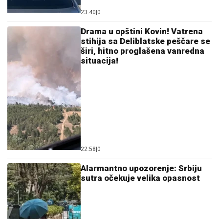
PREVARENA ZA 50.000 EVRA:
Emina Jahović
opljačkana u Istanbulu, verovala devojci, a ova je
posle svega blokirala na mrežama
"STEFANI MI BRANI DA VIDIM DETE"
Haos na crnogorskom primorju! Terza
i Munjez oči u oči, on progovorio o
tužbama: "Pretila mi je, pokazao sam
joj dokaze" (VIDEO)
ŠOKANTNE
TVRDNjE: Propao
ogroman transfer zbog Zvezdinog
sponzora?
by Aklamator