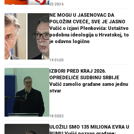
20:20
|
16
NE MOGU U JASENOVAC DA
POLOŽIM CVEĆE, SVE JE JASNO
Vučić o izjavi Plenkovića: Ustaštvo
podobna ideologija u Hrvatskoj, to
je odavno logično
19:01
|
35
IZBORI PRED KRAJ 2026.
OPREDELIĆE SUDBINU SRBIJE
Vučić zamolio građane samo jednu
stvar
18:55
|
52
ULOŽILI SMO 135 MILIONA EVRA U
RUMU Vučić pozvao građane: