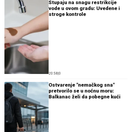
satima: Kolaps na granicama,
ovo je najnoviji izveštaj
23:40
|
0
Drama u opštini Kovin! Vatrena
stihija sa Deliblatske peščare se
širi, hitno proglašena vanredna
situacija!