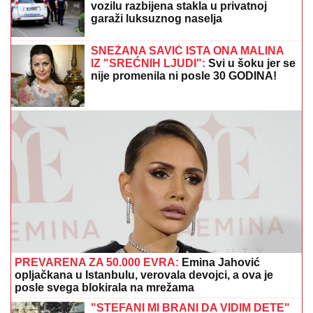
Žena Mikija Đuričića se bavi OZBILJNIM POSLOM
Angelina radi na dva mesta i ne eksponira se javno:
"Jako je sposobna"
"DEVOJKA JE RADNICA U
NJEGOVOJ FIRMI, PRAVI BUREKE"
Jovana Jeremić neće više da ćuti,
progovorila o Draganu Stankoviću i
veridbi: "Poklanjam mu titulu bivšeg
dečka JJ"
(FOTO) ALEKSA BALAŠEVIĆ
PODELIO PRIZOR IZ PORODIČNE
KUĆE U NOVOM SADU
Ćerka Vera u
kostimu sirene, oduševila sve:
"Salajka ima more"