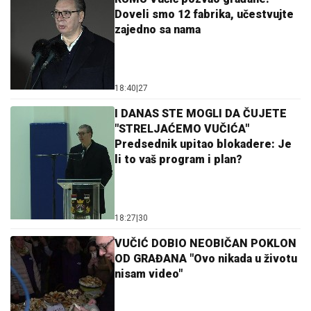
Doveli smo 12 fabrika, učestvujte
zajedno sa nama
18:40
|
27
I DANAS STE MOGLI DA ČUJETE
"STRELJAĆEMO VUČIĆA"
Predsednik upitao blokadere: Je
li to vaš program i plan?
18:27
|
30
VUČIĆ DOBIO NEOBIČAN POKLON
OD GRAĐANA "Ovo nikada u životu
nisam video"