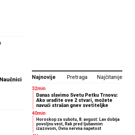
m
Najnovije
Pretraga
Najčitanije
 Naučnici
32min
Danas slavimo Svetu Petku Trnovu:
Ako uradite ove 2 stvari, možete
navući strašan gnev svetiteljke
40min
Horoskop za subotu, 8. avgust: Lav dobija
povoljnu vest, Rak pred ljubavnim
izazovom, Ovnu nervna napetost