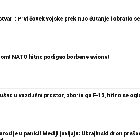
tvar": Prvi čovek vojske prekinuo ćutanje i obratio se
ijom! NATO hitno podigao borbene avione!
šao u vazdušni prostor, oborio ga F-16, hitno se ogl
rod je u panici! Mediji javljaju: Ukrajinski dron preša
m!