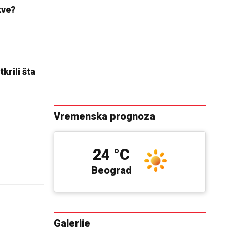
kve?
krili šta
Vremenska prognoza
24 °C
Beograd
Galerije