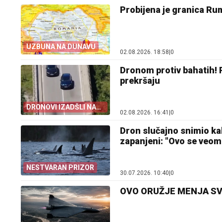
Probijena je granica Rum
UZBUNA NA DUNAVU
02.08.2026. 18:58
|
0
Dronom protiv bahatih! P
prekršaju
DRONOVI IZADŠLI NA
02.08.2026. 16:41
|
0
CRNU TAČKU
Dron slučajno snimio ka
zapanjeni: "Ovo se veom
NESTVARAN PRIZOR
30.07.2026. 10:40
|
0
OVO ORUŽJE MENJA SVE! I