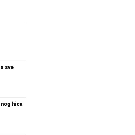
ra sve
dnog hica