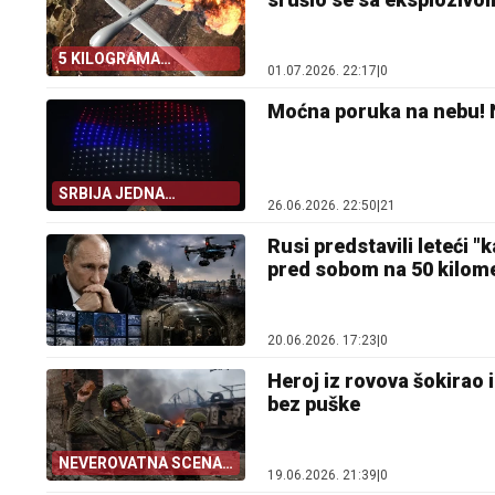
5 KILOGRAMA
01.07.2026. 22:17
|
0
EKSPLOZIVA!
Moćna poruka na nebu! N
SRBIJA JEDNA
26.06.2026. 22:50
|
21
PORODICA
Rusi predstavili leteći "
pred sobom na 50 kilom
20.06.2026. 17:23
|
0
Heroj iz rovova šokirao 
bez puške
NEVEROVATNA SCENA
19.06.2026. 21:39
|
0
SA FRONTA