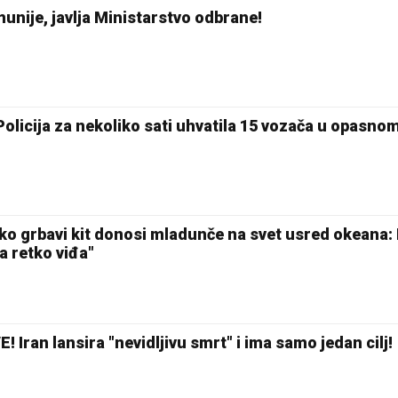
unije, javlja Ministarstvo odbrane!
olicija za nekoliko sati uhvatila 15 vozača u opasno
ko grbavi kit donosi mladunče na svet usred okeana:
a retko viđa"
ran lansira "nevidljivu smrt" i ima samo jedan cilj!