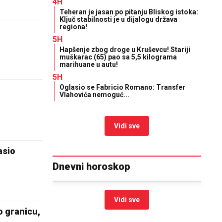
4H
Teheran je jasan po pitanju Bliskog istoka:
Ključ stabilnosti je u dijalogu država
regiona!
5H
Hapšenje zbog droge u Kruševcu! Stariji
muškarac (65) pao sa 5,5 kilograma
marihuane u autu!
5H
Oglasio se Fabricio Romano: Transfer
Vlahovića nemoguć...
Vidi sve
asio
Dnevni horoskop
Vidi sve
o granicu,