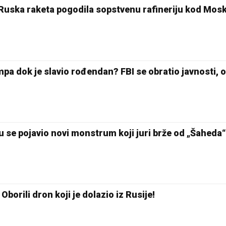
 Ruska raketa pogodila sopstvenu rafineriju kod Mos
a dok je slavio rođendan? FBI se obratio javnosti, ot
bu se pojavio novi monstrum koji juri brže od „Šaheda“
23 °C
Loznica
borili dron koji je dolazio iz Rusije!