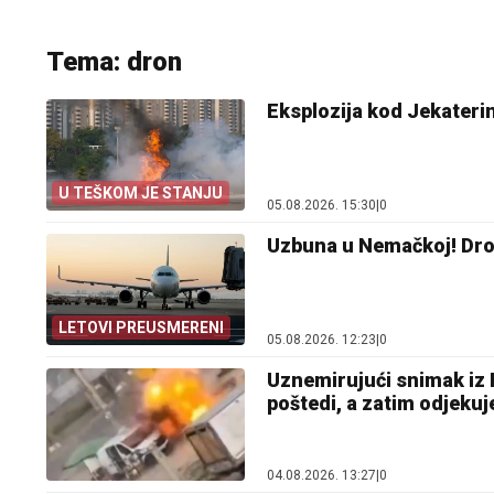
Tema: dron
Eksplozija kod Jekaterin
U TEŠKOM JE STANJU
05.08.2026. 15:30
|
0
Uzbuna u Nemačkoj! Dro
LETOVI PREUSMERENI
05.08.2026. 12:23
|
0
Uznemirujući snimak iz 
poštedi, a zatim odjeku
04.08.2026. 13:27
|
0