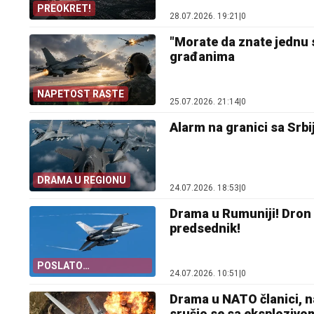
PREOKRET!
28.07.2026. 19:21
|
0
"Morate da znate jednu s
građanima
NAPETOST RASTE
25.07.2026. 21:14
|
0
Alarm na granici sa Srb
DRAMA U REGIONU
24.07.2026. 18:53
|
0
Drama u Rumuniji! Dron u
predsednik!
POSLATO
24.07.2026. 10:51
|
0
UPOZORENJE
GRAĐANIMA!
Drama u NATO članici, na
srušio se sa eksplozivo