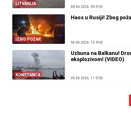
LITVANIJA
08.06.2026. 09:57
|
0
Haos u Rusiji! Zbog poža
IZBIO POŽAR
06.06.2026. 15:41
|
0
Uzbuna na Balkanu! Dron
eksplozivom! (VIDEO)
KONSTANCA
05.06.2026. 11:57
|
0