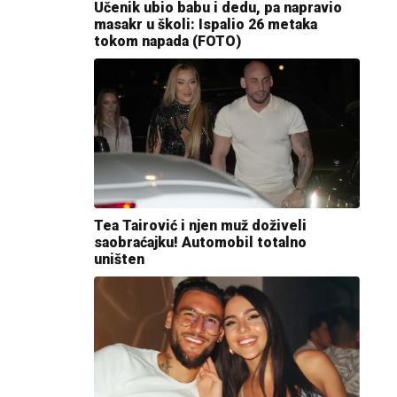
Učenik ubio babu i dedu, pa napravio
masakr u školi: Ispalio 26 metaka
tokom napada (FOTO)
Tea Tairović i njen muž doživeli
saobraćajku! Automobil totalno
uništen