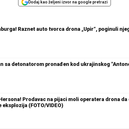
Dodaj kao željeni izvor na google pretrazi
burga! Raznet auto tvorca drona „Upir“, poginuli njeg
n sa detonatorom pronađen kod ukrajinskog "Anton
Hersona! Prodavac na pijaci moli operatera drona da
je eksplozija (FOTO/VIDEO)