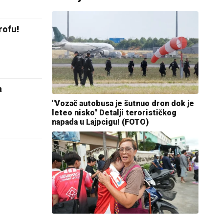
rofu!
a
"Vozač autobusa je šutnuo dron dok je
leteo nisko" Detalji terorističkog
napada u Lajpcigu! (FOTO)