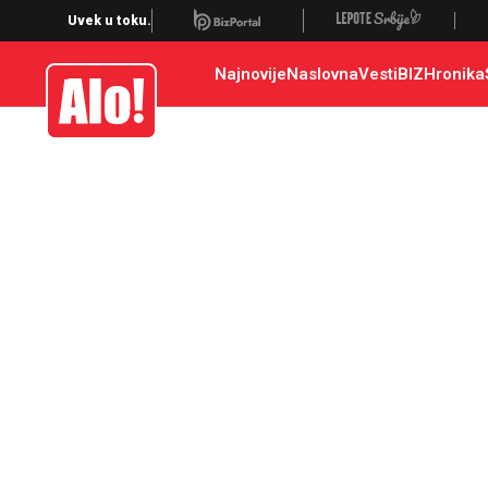
Uvek u toku.
Najnovije
Naslovna
Vesti
BIZ
Hronika
Alo