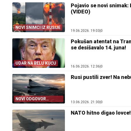
Pojavio se novi snimak:
(VIDEO)
NOVI SNIMCI IZ RUSIJE
19.06.2026. 19:03
|
0
Pokušan atentat na Tramp
se desišavalo 14. juna!
UDAR NA BELU KUĆU
16.06.2026. 12:36
|
0
Rusi pustili zver! Na ne
NOVI ODGOVOR
13.06.2026. 21:30
|
0
MOSKVE
NATO hitno digao lovce! O