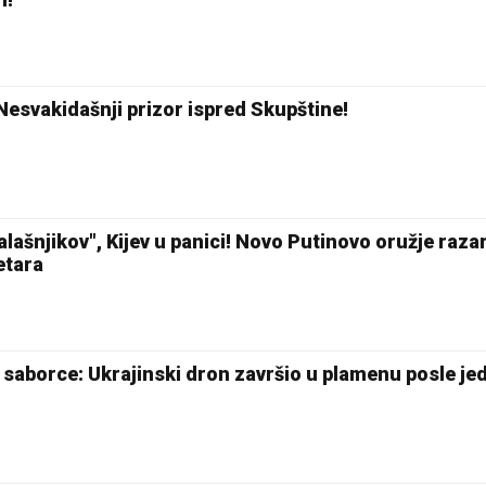
esvakidašnji prizor ispred Skupštine!
kalašnjikov", Kijev u panici! Novo Putinovo oružje raza
etara
i saborce: Ukrajinski dron završio u plamenu posle je