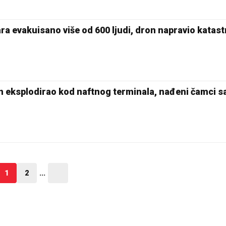
ra evakuisano više od 600 ljudi, dron napravio katast
 eksplodirao kod naftnog terminala, nađeni čamci s
1
2
...