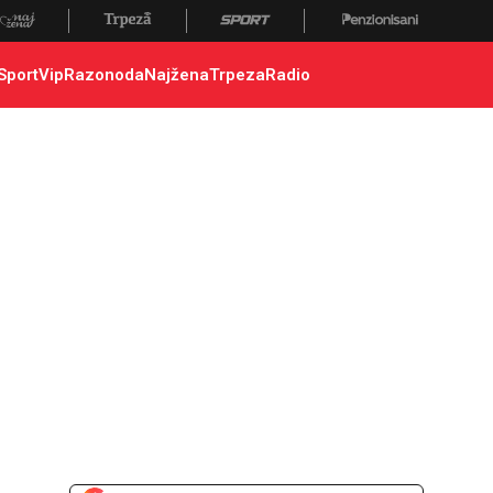
Sport
Vip
Razonoda
Najžena
Trpeza
Radio