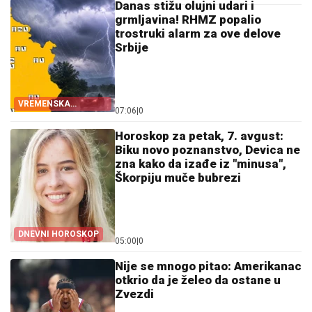
Danas stižu olujni udari i
grmljavina! RHMZ popalio
trostruki alarm za ove delove
Srbije
VREMENSKA
07:06
|
0
PROGNOZA
Horoskop za petak, 7. avgust:
Biku novo poznanstvo, Devica ne
zna kako da izađe iz "minusa",
Škorpiju muče bubrezi
DNEVNI HOROSKOP
05:00
|
0
Nije se mnogo pitao: Amerikanac
otkrio da je želeo da ostane u
Zvezdi