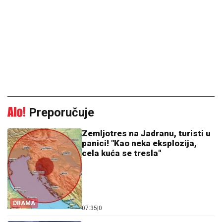
Preporučuje
Zemljotres na Jadranu, turisti u
panici! "Kao neka eksplozija,
cela kuća se tresla"
DRAMA
07:35
|
0