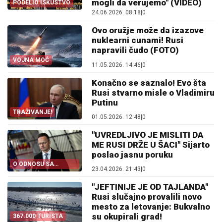
mogli da verujemo" (VIDEO)
PODELIO ISKUSTVO
24.06.2026. 08:18
|
0
Ovo oružje može da izazove
nuklearni cunami! Rusi
napravili čudo (FOTO)
VOJNA MOĆ
11.05.2026. 14:46
|
0
Konačno se saznalo! Evo šta
Rusi stvarno misle o Vladimiru
Putinu
TRAŽIVANJE!
01.05.2026. 12:48
|
0
"UVREDLJIVO JE MISLITI DA
ME RUSI DRŽE U ŠACI" Sijarto
poslao jasnu poruku
O ODNOSU SA
23.04.2026. 21:43
|
0
RUSIJOM
"JEFTINIJE JE OD TAJLANDA"
Rusi slučajno provalili novo
mesto za letovanje: Bukvalno
su okupirali grad!
367.000 TURISTA