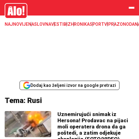
Alo
NAJNOVIJE
NASLOVNA
VESTI
BIZ
HRONIKA
SPORT
VIP
RAZONODA
N
Dodaj kao željeni izvor na google pretrazi
Tema: Rusi
Uznemirujući snimak iz
Hersona! Prodavac na pijaci
moli operatera drona da ga
poštedi, a zatim odjekuje