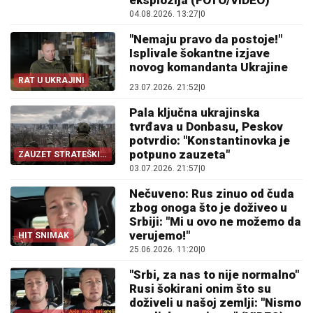
eksplozija (FOTO/VIDEO)
04.08.2026. 13:27
|
0
"Nemaju pravo da postoje!"
Isplivale šokantne izjave
novog komandanta Ukrajine
RAT U UKRAJINI
23.07.2026. 21:52
|
0
Pala ključna ukrajinska
tvrđava u Donbasu, Peskov
potvrdio: "Konstantinovka je
potpuno zauzeta"
ZAUZET STRATEŠKI
GRAD
03.07.2026. 21:57
|
0
Nečuveno: Rus zinuo od čuda
zbog onoga što je doživeo u
Srbiji: "Mi u ovo ne možemo da
verujemo!"
HIT SNIMAK
25.06.2026. 11:20
|
0
"Srbi, za nas to nije normalno"
Rusi šokirani onim što su
doživeli u našoj zemlji: "Nismo