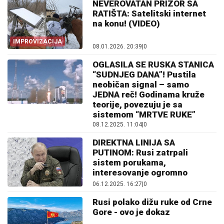
NEVEROVATAN PRIZOR SA
RATIŠTA: Satelitski internet
na konu! (VIDEO)
IMPROVIZACIJA
08.01.2026. 20:39
|
0
OGLASILA SE RUSKA STANICA
“SUDNJEG DANA”! Pustila
neobičan signal – samo
JEDNA reč! Godinama kruže
teorije, povezuju je sa
sistemom “MRTVE RUKE”
08.12.2025. 11:04
|
0
DIREKTNA LINIJA SA
PUTINOM: Rusi zatrpali
sistem porukama,
interesovanje ogromno
06.12.2025. 16:27
|
0
Rusi polako dižu ruke od Crne
Gore - ovo je dokaz