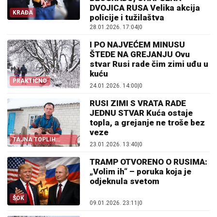
DVOJICA RUSA Velika akcija
KRAĐA
policije i tužilaštva
28.01.2026. 17:04
|
0
I PO NAJVEĆEM MINUSU
ŠTEDE NA GREJANJU Ovu
stvar Rusi rade čim zimi uđu u
kuću
PRAKTIČNO
24.01.2026. 14:00
|
0
RUSI ZIMI S VRATA RADE
JEDNU STVAR Kuća ostaje
topla, a grejanje ne troše bez
veze
TAJNA TOPLIH
23.01.2026. 13:40
|
0
DOMOVA
TRAMP OTVORENO O RUSIMA:
„Volim ih“ – poruka koja je
odjeknula svetom
ŠOK
09.01.2026. 23:11
|
0