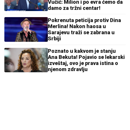
Vučić: Milion i po evra ćemo da
damo za tržni centar!
Pokrenuta peticija protiv Dina
Merlina! Nakon haosa u
Sarajevu traži se zabrana u
Srbiji
Poznato u kakvom je stanju
Ana Bekuta! Pojavio se lekarski
izveštaj, ovo je prava istina o
njenom zdravlju