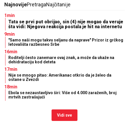
Najnovije
Pretraga
Najčitanije
1min
Tata se prvi put obrijao, sin (4) nije mogao da veruje
šta vidi: Njegova reakcija postala je hit na internetu
9min
"Samo naši mogu takvu seljanu da naprave" Prizor iz grčkog
letovališta razbesneo Srbe
16min
Roditelji često zanemare ovaj znak, a može da ukaže na
dehidrataciju kod deteta
17min
Nije se mnogo pitao: Amerikanac otkrio da je želeo da
ostane u Zvezdi
18min
Ebola se nezaustavljivo širi: Više od 4.000 zaraženih, broj
mrtvih zastrašujući
Vidi sve