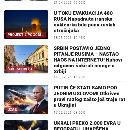
21.04.2026. 06:00
|
0
U TOKU EVAKUACIJA 480
RUSA Napadnuta iranska
nuklearka bila puna ruskih
stručnjaka
PROJEKTIL POGODIO
18.03.2026. 10:45
|
0
NUKLEARNU
ELEKTRANU
SRBIN POSTAVIO JEDNO
PITANJE RUSIMA – NASTAO
HAOS NA INTERNETU! Njihovi
odgovori šokirali mnoge u
ŠOK ISPOVEST
Srbiji
11.03.2026. 15:20
|
0
PUTIN ĆE STATI SAMO POD
JEDNIM USLOVOM! Otkriven
pravi razlog zašto još traje rat
u Ukrajini
UŽAS
17.02.2026. 08:00
|
0
UKRALI PREKO 2.000 EVRA U
BEOGRADU, UHAPŠENA