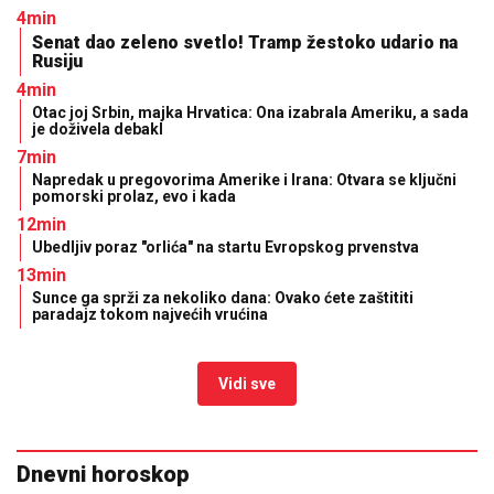
4min
Senat dao zeleno svetlo! Tramp žestoko udario na
Rusiju
4min
Otac joj Srbin, majka Hrvatica: Ona izabrala Ameriku, a sada
je doživela debakl
7min
Napredak u pregovorima Amerike i Irana: Otvara se ključni
pomorski prolaz, evo i kada
12min
Ubedljiv poraz "orlića" na startu Evropskog prvenstva
13min
Sunce ga sprži za nekoliko dana: Ovako ćete zaštititi
paradajz tokom najvećih vrućina
Vidi sve
Dnevni horoskop