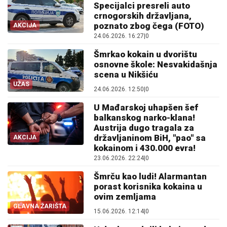
Specijalci presreli auto
crnogorskih državljana,
poznato zbog čega (FOTO)
AKCIJA
24.06.2026. 16:27
|
0
Šmrkao kokain u dvorištu
osnovne škole: Nesvakidašnja
scena u Nikšiću
UŽAS
24.06.2026. 12:50
|
0
U Mađarskoj uhapšen šef
balkanskog narko-klana!
Austrija dugo tragala za
državljaninom BiH, "pao" sa
AKCIJA
kokainom i 430.000 evra!
23.06.2026. 22:24
|
0
Šmrču kao ludi! Alarmantan
porast korisnika kokaina u
ovim zemljama
GLAVNA ŽARIŠTA
15.06.2026. 12:14
|
0