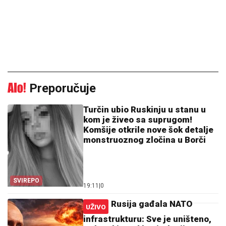
Preporučuje
Turčin ubio Ruskinju u stanu u
kom je živeo sa suprugom!
Komšije otkrile nove šok detalje
monstruoznog zločina u Borči
SVIREPO
19:11
|
0
Rusija gađala NATO
UŽIVO
infrastrukturu: Sve je uništeno,