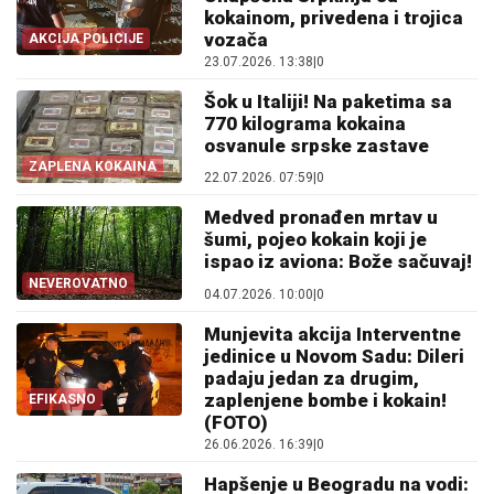
kokainom, privedena i trojica
vozača
AKCIJA POLICIJE
23.07.2026. 13:38
|
0
Šok u Italiji! Na paketima sa
770 kilograma kokaina
osvanule srpske zastave
ZAPLENA KOKAINA
22.07.2026. 07:59
|
0
Medved pronađen mrtav u
šumi, pojeo kokain koji je
ispao iz aviona: Bože sačuvaj!
NEVEROVATNO
04.07.2026. 10:00
|
0
Munjevita akcija Interventne
jedinice u Novom Sadu: Dileri
padaju jedan za drugim,
zaplenjene bombe i kokain!
EFIKASNO
(FOTO)
26.06.2026. 16:39
|
0
Hapšenje u Beogradu na vodi: