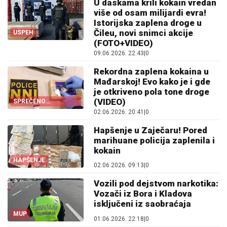
U daskama krili kokain vredan
više od osam milijardi evra!
Istorijska zaplena droge u
Čileu, novi snimci akcije
USPEH
(FOTO+VIDEO)
09.06.2026. 22:43
|
0
Rekordna zaplena kokaina u
Mađarskoj! Evo kako je i gde
je otkriveno pola tone droge
(VIDEO)
SPREČENO
KRIJUMČARENJE
02.06.2026. 20:41
|
0
Hapšenje u Zaječaru! Pored
marihuane policija zaplenila i
kokain
HAPŠENJE
02.06.2026. 09:13
|
0
Vozili pod dejstvom narkotika:
Vozači iz Bora i Kladova
isključeni iz saobraćaja
MUP
01.06.2026. 22:18
|
0