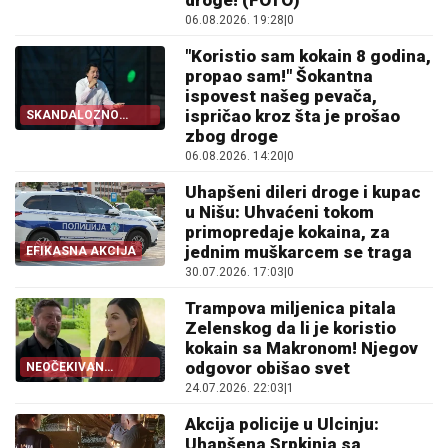
droge! (FOTO)
06.08.2026. 19:28
|
0
"Koristio sam kokain 8 godina,
propao sam!" Šokantna
ispovest našeg pevača,
ispričao kroz šta je prošao
SKANDALOZNO
PRIZNANJE
zbog droge
06.08.2026. 14:20
|
0
Uhapšeni dileri droge i kupac
u Nišu: Uhvaćeni tokom
primopredaje kokaina, za
jednim muškarcem se traga
EFIKASNA AKCIJA
30.07.2026. 17:03
|
0
Trampova miljenica pitala
Zelenskog da li je koristio
kokain sa Makronom! Njegov
odgovor obišao svet
NEOČEKIVAN
INTERVJU
24.07.2026. 22:03
|
1
Akcija policije u Ulcinju:
Uhapšena Srpkinja sa