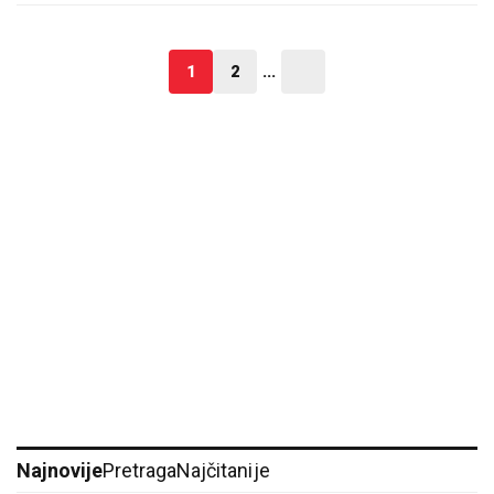
1
2
...
Najnovije
Pretraga
Najčitanije