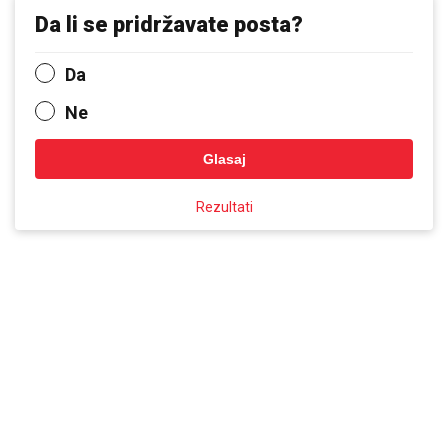
Da li se pridržavate posta?
Da
Ne
Glasaj
Rezultati