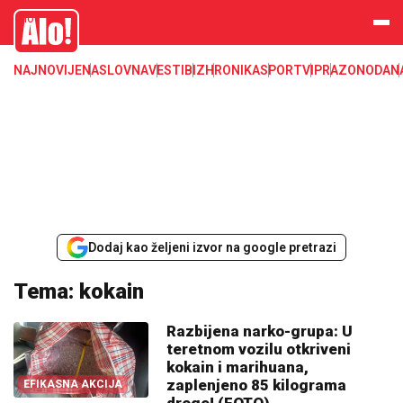
Alo
NAJNOVIJE
NASLOVNA
VESTI
BIZ
HRONIKA
SPORT
VIP
RAZONODA
N
Dodaj kao željeni izvor na google pretrazi
Tema: kokain
Razbijena narko-grupa: U
teretnom vozilu otkriveni
kokain i marihuana,
zaplenjeno 85 kilograma
EFIKASNA AKCIJA