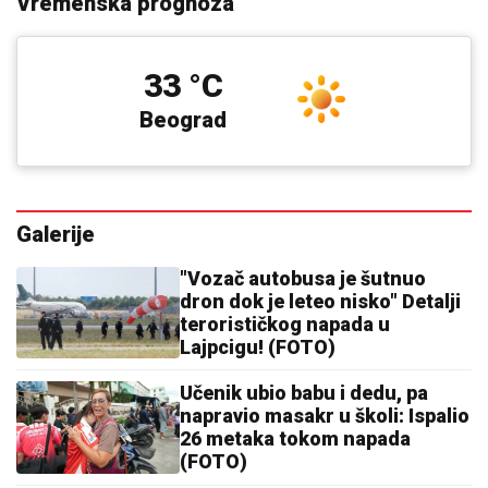
Vremenska prognoza
33 °C
Beograd
Galerije
"Vozač autobusa je šutnuo
dron dok je leteo nisko" Detalji
terorističkog napada u
Lajpcigu! (FOTO)
Učenik ubio babu i dedu, pa
napravio masakr u školi: Ispalio
26 metaka tokom napada
(FOTO)