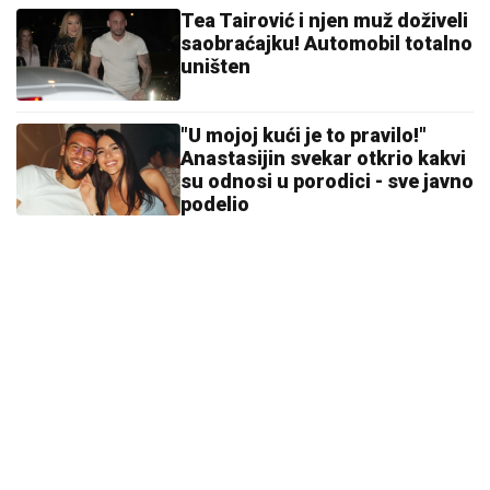
Tea Tairović i njen muž doživeli
saobraćajku! Automobil totalno
uništen
"U mojoj kući je to pravilo!"
Anastasijin svekar otkrio kakvi
su odnosi u porodici - sve javno
podelio