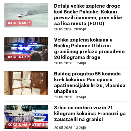
Detalji velike zaplene droge
kod Bačke Palanke: Kokain
prevozili čamcem, prve slike
sa lica mesta (FOTO)
AKCIJA MUP
28.05.2026. 20:05
|
0
Velika zaplena kokaina u
Bačkoj Palanci: U blizini
graničnog prelaza pronađeno
20 kilograma droge
AKCIJA UKP
28.05.2026. 17:40
|
0
Buldog progutao 55 komada
krek kokaina: Pas upao u
apstinencijsku krizu, vlasnica
uhapšena
23.05.2026. 13:56
|
0
Srbin na motoru vozio 71
kilogram kokaina: Francuzi ga
zaustavili na granici
KOKAIN NA MOTORU
20.05.2026. 13:26
|
0