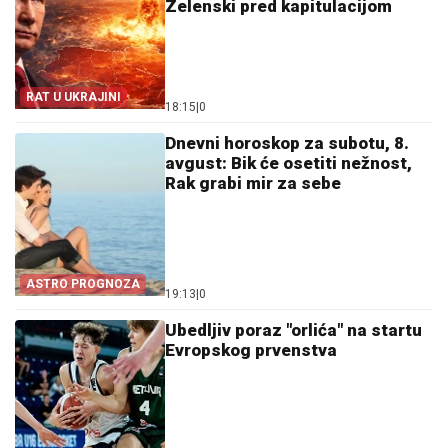
Zelenski pred kapitulacijom
RAT U UKRAJINI
18:15
|
0
Dnevni horoskop za subotu, 8.
avgust: Bik će osetiti nežnost,
Rak grabi mir za sebe
ASTRO PROGNOZA
19:13
|
0
Ubedljiv poraz "orlića" na startu
Evropskog prvenstva