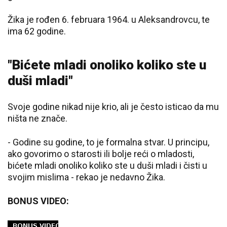
Žika je rođen 6. februara 1964. u Aleksandrovcu, te
ima 62 godine.
"Bićete mladi onoliko koliko ste u
duši mladi"
Svoje godine nikad nije krio, ali je često isticao da mu
ništa ne znače.
- Godine su godine, to je formalna stvar. U principu,
ako govorimo o starosti ili bolje reći o mladosti,
bićete mladi onoliko koliko ste u duši mladi i čisti u
svojim mislima - rekao je nedavno Žika.
BONUS VIDEO: