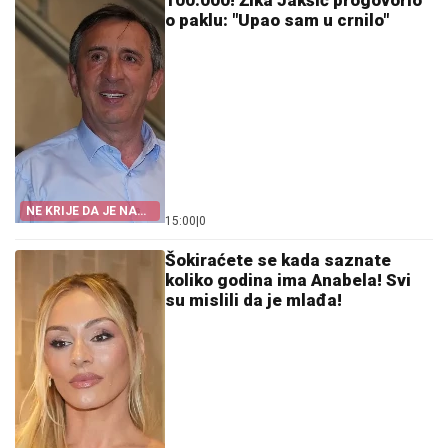
100.000! Žika Jakšić progovorio
o paklu: "Upao sam u crnilo"
NE KRIJE DA JE NA
15:00
|
0
MUKAMA
Šokiraćete se kada saznate
koliko godina ima Anabela! Svi
su mislili da je mlađa!