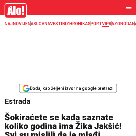
Estrada, poznati, VIP
Alo
NAJNOVIJE
NASLOVNA
VESTI
BIZ
HRONIKA
SPORT
VIP
RAZONODA
N
Dodaj kao željeni izvor na google pretrazi
Estrada
Šokiraćete se kada saznate
koliko godina ima Žika Jakšić!
Svi su mislili da je mlađi