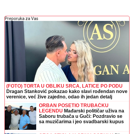
Preporuka za Vas
(FOTO) TORTA U OBLIKU SRCA, LATICE PO PODU
Dragan Stanković pokazao kako slavi rođendan nove
verenice, već žive zajedno, odao ih jedan detalj
ORBAN POSETIO TRUBAČKU
LEGENDU
Mađarski političar uživa na
Saboru trubača u Guči: Pozdravio se
sa muzičarima i jeo svadbarski kupus