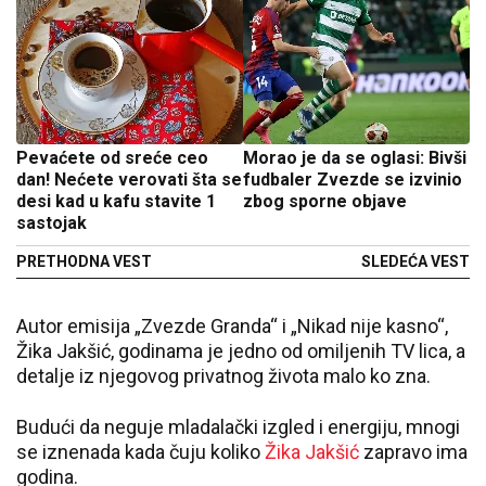
Pevaćete od sreće ceo
Morao je da se oglasi: Bivši
dan! Nećete verovati šta se
fudbaler Zvezde se izvinio
desi kad u kafu stavite 1
zbog sporne objave
sastojak
PRETHODNA VEST
SLEDEĆA VEST
Autor emisija „Zvezde Granda“ i „Nikad nije kasno“,
Žika Jakšić, godinama je jedno od omiljenih TV lica, a
detalje iz njegovog privatnog života malo ko zna.
Budući da neguje mladalački izgled i energiju, mnogi
se iznenada kada čuju koliko
Žika Jakšić
zapravo ima
godina.