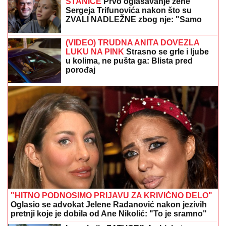
STANICE
Prvo oglašavanje žene
Sergeja Trifunovića nakon što su
ZVALI NADLEŽNE zbog nje: "Samo
zato sam došla"
(VIDEO) TRUDNA ANITA DOVEZLA
LUKU NA PINK
Strasno se grle i ljube
u kolima, ne pušta ga: Blista pred
porođaj
"HITNO PODNOSIMO PRIJAVU ZA KRIVIČNO DELO"
Oglasio se advokat Jelene Radanović nakon jezivih
pretnji koje je dobila od Ane Nikolić: "To je sramno"