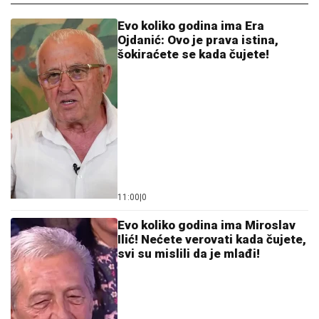
Evo koliko godina ima Era
Ojdanić: Ovo je prava istina,
šokiraćete se kada čujete!
11:00
|
0
Evo koliko godina ima Miroslav
Ilić! Nećete verovati kada čujete,
svi su mislili da je mlađi!