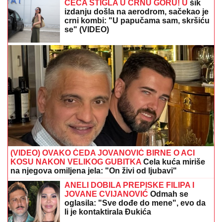
CECA STIGLA U CRNU GORU! U
šik
izdanju došla na aerodrom, sačekao je
crni kombi: "U papučama sam, skršiću
se" (VIDEO)
(VIDEO) OVAKO ČEDA JOVANOVIĆ BIRNE O ACI
KOSU NAKON VELIKOG GUBITKA
Cela kuća miriše
na njegova omiljena jela: "On živi od ljubavi"
ANELI DOBILA PREPISKE FILIPA I
JOVANE CVIJANOVIĆ
Odmah se
oglasila: "Sve dođe do mene", evo da
li je kontaktirala Đukića