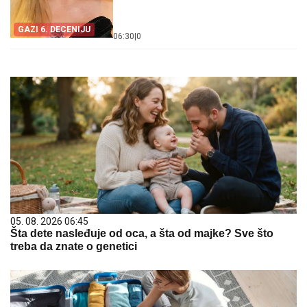
GAZI 6. DECENIJU
06:30
|
0
05. 08. 2026 06:45
Šta dete nasleđuje od oca, a šta od majke? Sve što
treba da znate o genetici