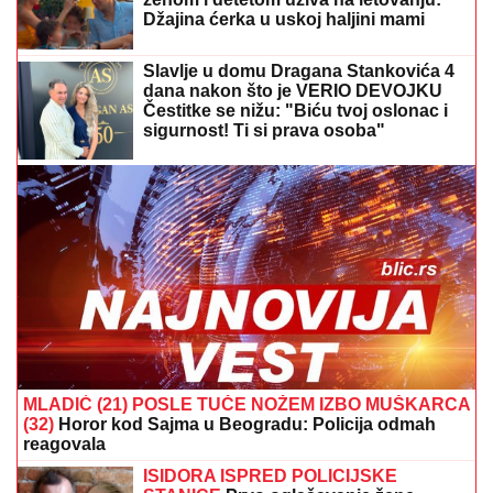
Džajina ćerka u uskoj haljini mami
poglede (Video)
Slavlje u domu Dragana Stankovića 4
dana nakon što je VERIO DEVOJKU
Čestitke se nižu: "Biću tvoj oslonac i
sigurnost! Ti si prava osoba"
MLADIĆ (21) POSLE TUČE NOŽEM IZBO MUŠKARCA
(32)
Horor kod Sajma u Beogradu: Policija odmah
reagovala
ISIDORA ISPRED POLICIJSKE