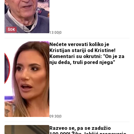
ŠOK
13:00
|
0
Nećete verovati koliko je
Kristijan stariji od Kristine!
Komentari su okrutni: "On je za
nju deda, truli pored njega"
09:30
|
0
Razveo se, pa se zadužio