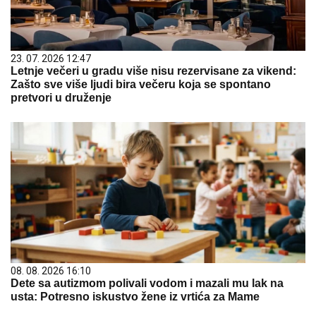
23. 07. 2026 12:47
Letnje večeri u gradu više nisu rezervisane za vikend:
Zašto sve više ljudi bira večeru koja se spontano
pretvori u druženje
08. 08. 2026 16:10
Dete sa autizmom polivali vodom i mazali mu lak na
usta: Potresno iskustvo žene iz vrtića za Mame