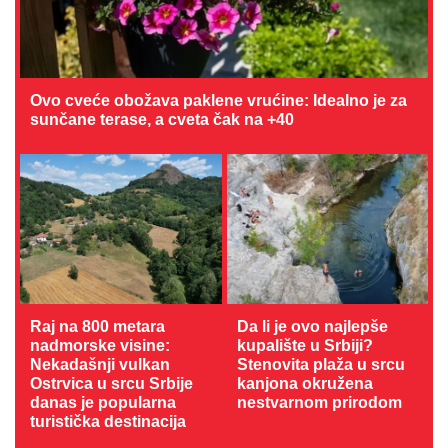
Ovo cveće obožava paklene vrućine: Idealno je za
sunčane terase, a cveta čak na +40
Raj na 800 metara
Da li je ovo najlepše
nadmorske visine:
kupalište u Srbiji?
Nekadašnji vulkan
Stenovita plaža u srcu
Ostrvica u srcu Srbije
kanjona okružena
danas je popularna
nestvarnom prirodom
turistička destinacija