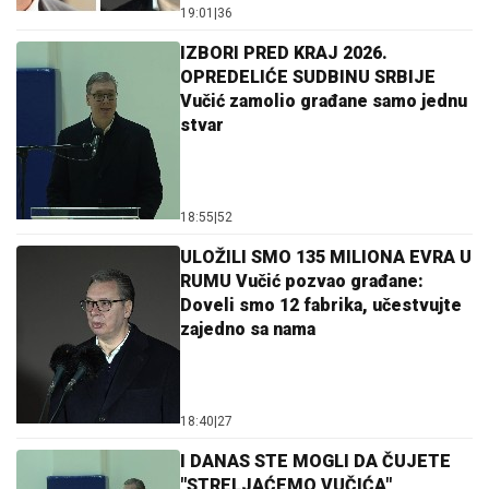
19:01
|
36
IZBORI PRED KRAJ 2026.
OPREDELIĆE SUDBINU SRBIJE
Vučić zamolio građane samo jednu
stvar
18:55
|
52
ULOŽILI SMO 135 MILIONA EVRA U
RUMU Vučić pozvao građane:
Doveli smo 12 fabrika, učestvujte
zajedno sa nama
18:40
|
27
I DANAS STE MOGLI DA ČUJETE
"STRELJAĆEMO VUČIĆA"