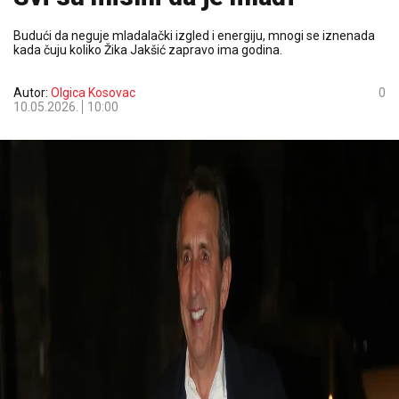
Budući da neguje mladalački izgled i energiju, mnogi se iznenada
kada čuju koliko Žika Jakšić zapravo ima godina.
Autor:
Olgica Kosovac
0
10.05.2026.
10:00