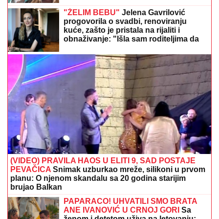
"ŽELIM BEBU"
Jelena Gavrilović
progovorila o svadbi, renoviranju
kuće, zašto je pristala na rijaliti i
obnaživanje: "Išla sam roditeljima da
kažem da odustajem"
(VIDEO) PRAVILA HAOS U ELITI 9, SAD POSTAJE
PEVAČICA
Snimak uzburkao mreže, silikoni u prvom
planu: O njenom skandalu sa 20 godina starijim
brujao Balkan
PAPARACO! UHVATILI SMO BRATA
ANE IVANOVIĆ U CRNOJ GORI
Sa
ženom i detetom uživa na letovanju: