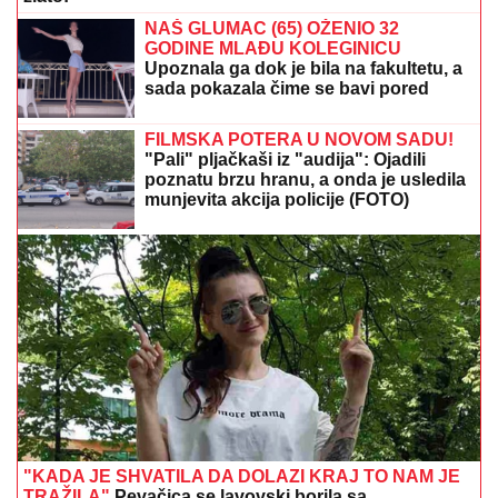
NAŠ GLUMAC (65) OŽENIO 32
GODINE MLAĐU KOLEGINICU
Upoznala ga dok je bila na fakultetu, a
sada pokazala čime se bavi pored
glume
FILMSKA POTERA U NOVOM SADU!
"Pali" pljačkaši iz "audija": Ojadili
poznatu brzu hranu, a onda je usledila
munjevita akcija policije (FOTO)
"KADA JE SHVATILA DA DOLAZI KRAJ TO NAM JE
TRAŽILA"
Pevačica se lavovski borila sa