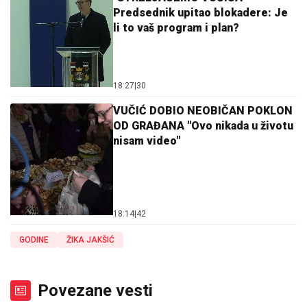
Predsednik upitao blokadere: Je
li to vaš program i plan?
18:27
|
30
VUČIĆ DOBIO NEOBIČAN POKLON
OD GRAĐANA "Ovo nikada u životu
nisam video"
18:14
|
42
GODINE
ŽIKA JAKŠIĆ
Povezane vesti