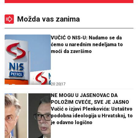
Možda vas zanima
VUČIĆ O NIS-U: Nadamo se da
ćemo u narednim nedeljama to
moći da završimo
20:20
|
17
NE MOGU U JASENOVAC DA
POLOŽIM CVEĆE, SVE JE JASNO
Vučić o izjavi Plenkovića: Ustaštvo
podobna ideologija u Hrvatskoj, to
je odavno logično