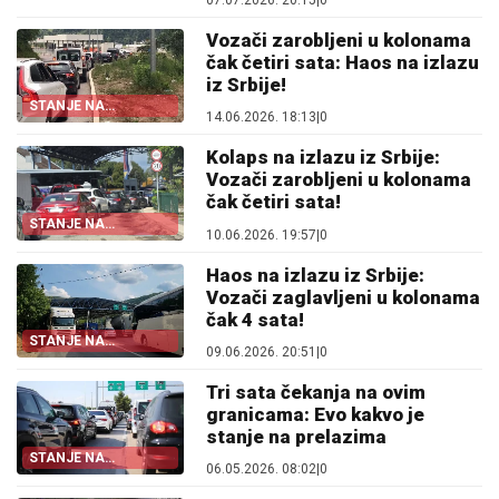
07.07.2026. 20:15
|
0
Vozači zarobljeni u kolonama
čak četiri sata: Haos na izlazu
iz Srbije!
STANJE NA
14.06.2026. 18:13
|
0
PRELAZIMA
Kolaps na izlazu iz Srbije:
Vozači zarobljeni u kolonama
čak četiri sata!
STANJE NA
10.06.2026. 19:57
|
0
PRELAZIMA
Haos na izlazu iz Srbije:
Vozači zaglavljeni u kolonama
čak 4 sata!
STANJE NA
09.06.2026. 20:51
|
0
PRELAZIMA
Tri sata čekanja na ovim
granicama: Evo kakvo je
stanje na prelazima
STANJE NA
06.05.2026. 08:02
|
0
PRELAZIMA