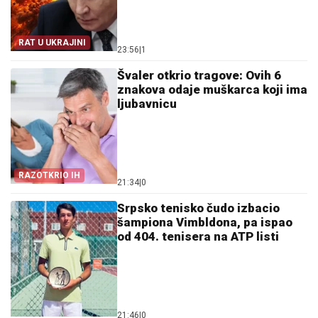
RAT U UKRAJINI
23:56
|
1
Švaler otkrio tragove: Ovih 6
znakova odaje muškarca koji ima
ljubavnicu
RAZOTKRIO IH
21:34
|
0
Srpsko tenisko čudo izbacio
šampiona Vimbldona, pa ispao
od 404. tenisera na ATP listi
21:46
|
0