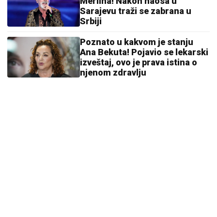
Merlina! Nakon haosa u
Sarajevu traži se zabrana u
Srbiji
Poznato u kakvom je stanju
Ana Bekuta! Pojavio se lekarski
izveštaj, ovo je prava istina o
njenom zdravlju