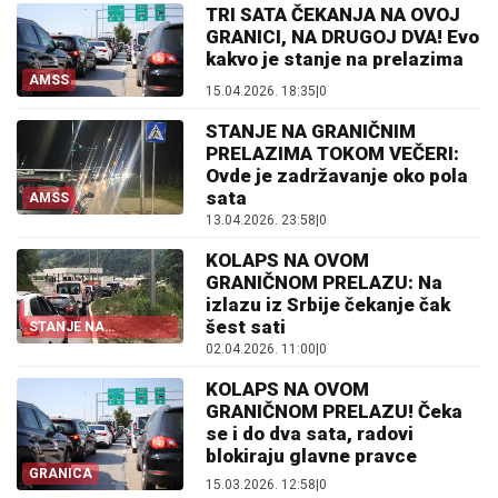
TRI SATA ČEKANJA NA OVOJ
GRANICI, NA DRUGOJ DVA! Evo
kakvo je stanje na prelazima
AMSS
15.04.2026. 18:35
|
0
STANJE NA GRANIČNIM
PRELAZIMA TOKOM VEČERI:
Ovde je zadržavanje oko pola
sata
AMSS
13.04.2026. 23:58
|
0
KOLAPS NA OVOM
GRANIČNOM PRELAZU: Na
izlazu iz Srbije čekanje čak
šest sati
STANJE NA
PRELAZIMA
02.04.2026. 11:00
|
0
KOLAPS NA OVOM
GRANIČNOM PRELAZU! Čeka
se i do dva sata, radovi
blokiraju glavne pravce
GRANICA
15.03.2026. 12:58
|
0