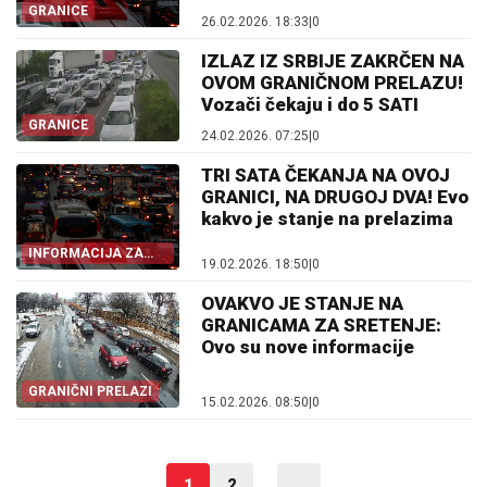
GRANICE
26.02.2026. 18:33
|
0
IZLAZ IZ SRBIJE ZAKRČEN NA
OVOM GRANIČNOM PRELAZU!
Vozači čekaju i do 5 SATI
GRANICE
24.02.2026. 07:25
|
0
TRI SATA ČEKANJA NA OVOJ
GRANICI, NA DRUGOJ DVA! Evo
kakvo je stanje na prelazima
INFORMACIJA ZA
19.02.2026. 18:50
|
0
VOZAČE
OVAKVO JE STANJE NA
GRANICAMA ZA SRETENJE:
Ovo su nove informacije
GRANIČNI PRELAZI
15.02.2026. 08:50
|
0
1
2
...