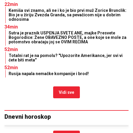
22min
Kemiša svi znamo, ali ne i ko je bio prvi muž Zorice Brunclik:
Bio je u žiriju Zvezda Granda, sa pevačicom nije u dobrim
odnosima
34min
Sutra je praznik USPENJA SVETE ANE, majke Presvete
Bogorodice: Žene OBAVEZNO POSTE, a one koje se mole za
potomstvo obraćaju joj se OVIM REČIMA
52min
Totalni rat je na pomolu? "Upozorite Amerikance, jer svi vi
ćete biti meta"
52min
Rusija napala nemačke kompanije i brod!
Vidi sve
Dnevni horoskop