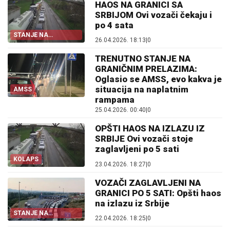
HAOS NA GRANICI SA
SRBIJOM Ovi vozači čekaju i
po 4 sata
STANJE NA
26.04.2026. 18:13
|
0
PRELAZIMA
TRENUTNO STANJE NA
GRANIČNIM PRELAZIMA:
Oglasio se AMSS, evo kakva je
situacija na naplatnim
AMSS
rampama
25.04.2026. 00:40
|
0
OPŠTI HAOS NA IZLAZU IZ
SRBIJE Ovi vozači stoje
zaglavljeni po 5 sati
KOLAPS
23.04.2026. 18:27
|
0
VOZAČI ZAGLAVLJENI NA
GRANICI PO 5 SATI: Opšti haos
na izlazu iz Srbije
STANJE NA
22.04.2026. 18:25
|
0
PRELAZIMA