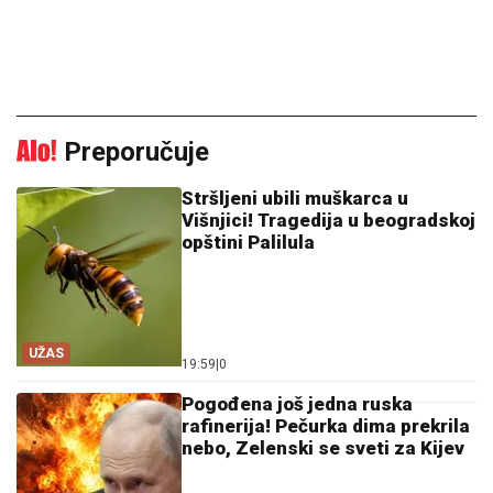
Preporučuje
Stršljeni ubili muškarca u
Višnjici! Tragedija u beogradskoj
opštini Palilula
UŽAS
19:59
|
0
Pogođena još jedna ruska
rafinerija! Pečurka dima prekrila
nebo, Zelenski se sveti za Kijev