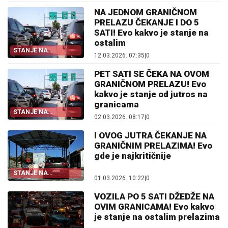
NA JEDNOM GRANIČNOM
PRELAZU ČEKANJE I DO 5
SATI! Evo kakvo je stanje na
ostalim
STANJE NA
12.03.2026. 07:35
|
0
GRANICAMA
PET SATI SE ČEKA NA OVOM
GRANIČNOM PRELAZU! Evo
kakvo je stanje od jutros na
granicama
STANJE NA
02.03.2026. 08:17
|
0
GRANICAMA
I OVOG JUTRA ČEKANJE NA
GRANIČNIM PRELAZIMA! Evo
gde je najkritičnije
STANJE NA
01.03.2026. 10:22
|
0
GRANICAMA
VOZILA PO 5 SATI DŽEDŽE NA
OVIM GRANICAMA! Evo kakvo
je stanje na ostalim prelazima