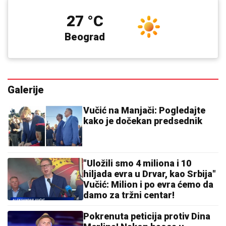
27 °C
Beograd
Galerije
Vučić na Manjači: Pogledajte
kako je dočekan predsednik
"Uložili smo 4 miliona i 10
hiljada evra u Drvar, kao Srbija"
Vučić: Milion i po evra ćemo da
damo za tržni centar!
Pokrenuta peticija protiv Dina