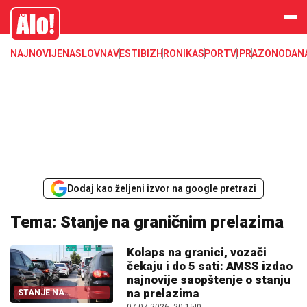
Alo
NAJNOVIJE
NASLOVNA
VESTI
BIZ
HRONIKA
SPORT
VIP
RAZONODA
N
Dodaj kao željeni izvor na google pretrazi
Tema: Stanje na graničnim prelazima
Kolaps na granici, vozači
čekaju i do 5 sati: AMSS izdao
najnovije saopštenje o stanju
na prelazima
STANJE NA
PRELAZIMA