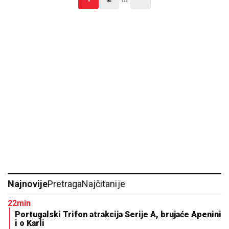
Najnovije
Pretraga
Najčitanije
22min
Portugalski Trifon atrakcija Serije A, brujaće Apenini
i o Karli