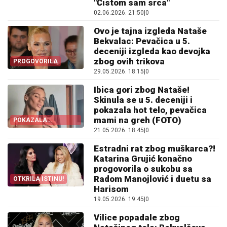
"Čistom sam srca"
02.06.2026. 21:50
|
0
Ovo je tajna izgleda Nataše
Bekvalac: Pevačica u 5.
deceniji izgleda kao devojka
zbog ovih trikova
PROGOVORILA
29.05.2026. 18:15
|
0
Ibica gori zbog Nataše!
Skinula se u 5. deceniji i
pokazala hot telo, pevačica
mami na greh (FOTO)
POKAZALA
SAVRŠENO TELO!
21.05.2026. 18:45
|
0
Estradni rat zbog muškarca?!
Katarina Grujić konačno
progovorila o sukobu sa
Radom Manojlović i duetu sa
OTKRILA ISTINU!
Harisom
19.05.2026. 19:45
|
0
Vilice popadale zbog