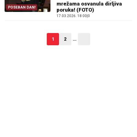
mrežama osvanula dirljiva
POSEBAN DAN!
poruka! (FOTO)
17.03.2026. 18:00
|
0
1
2
...