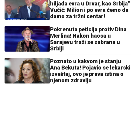
hiljada evra u Drvar, kao Srbija"
Vučić: Milion i po evra ćemo da
damo za tržni centar!
Pokrenuta peticija protiv Dina
Merlina! Nakon haosa u
Sarajevu traži se zabrana u
Srbiji
Poznato u kakvom je stanju
Ana Bekuta! Pojavio se lekarski
izveštaj, ovo je prava istina o
njenom zdravlju