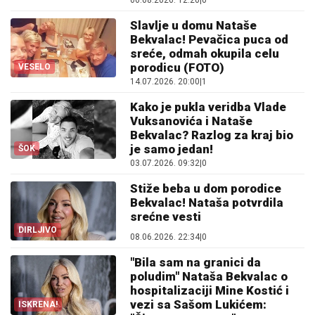
06.08.2026. 12:20
|
0
Slavlje u domu Nataše
Bekvalac! Pevačica puca od
sreće, odmah okupila celu
porodicu (FOTO)
VESELO
14.07.2026. 20:00
|
1
Kako je pukla veridba Vlade
Vuksanovića i Nataše
Bekvalac? Razlog za kraj bio
je samo jedan!
ŠOK
03.07.2026. 09:32
|
0
Stiže beba u dom porodice
Bekvalac! Nataša potvrdila
srećne vesti
DIRLJIVO
08.06.2026. 22:34
|
0
"Bila sam na granici da
poludim" Nataša Bekvalac o
hospitalizaciji Mine Kostić i
vezi sa Sašom Lukićem:
ISKRENA!