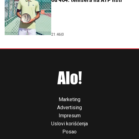
od 404. tenisera na ATP listi
21:46
|
0
Marketing
Advertising
Impresum
Uslovi korišćenja
Posao