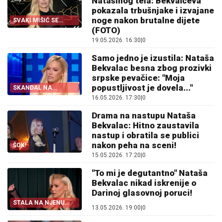
Natašinog tela: Bekvalčeva
pokazala trbušnjake i izvajane
noge nakon brutalne dijete
SVAKI MIŠIĆ SE
OCRTAVA!
(FOTO)
19.05.2026. 16:30
|
0
Samo jedno je izustila: Nataša
Bekvalac besna zbog prozivki
srpske pevačice: "Moja
popustljivost je dovela..."
SKANDAL NA
ESTRADI!
16.05.2026. 17:30
|
0
Drama na nastupu Nataša
Bekvalac: Hitno zaustavila
nastup i obratila se publici
nakon peha na sceni!
ŠOK!
15.05.2026. 17:20
|
0
"To mi je degutantno" Nataša
Bekvalac nikad iskrenije o
Darinoj glasovnoj poruci!
STALA NA NJENU
13.05.2026. 19:00
|
0
STRANU