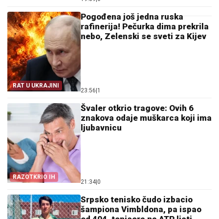
Pogođena još jedna ruska
rafinerija! Pečurka dima prekrila
nebo, Zelenski se sveti za Kijev
RAT U UKRAJINI
23:56
|
1
Švaler otkrio tragove: Ovih 6
znakova odaje muškarca koji ima
ljubavnicu
RAZOTKRIO IH
21:34
|
0
Srpsko tenisko čudo izbacio
šampiona Vimbldona, pa ispao