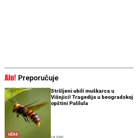
Preporučuje
Stršljeni ubili muškarca u
Višnjici! Tragedija u beogradskoj
opštini Palilula
UŽAS
19:59
|
0