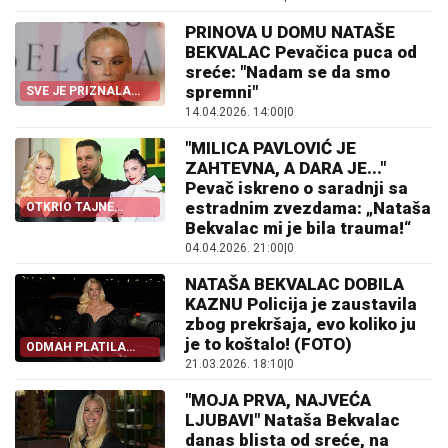
PRINOVA U DOMU NATAŠE
BEKVALAC Pevačica puca od
sreće: "Nadam se da smo
spremni"
SVE JE PRIZNALA
JAVNO
14.04.2026. 14:00
|
0
"MILICA PAVLOVIĆ JE
ZAHTEVNA, A DARA JE..."
Pevač iskreno o saradnji sa
estradnim zvezdama: „Nataša
OTKRIO TAJNE
ESTRADE!
Bekvalac mi je bila trauma!“
04.04.2026. 21:00
|
0
NATAŠA BEKVALAC DOBILA
KAZNU Policija je zaustavila
zbog prekršaja, evo koliko ju
je to koštalo! (FOTO)
ODMAH PLATILA
KAZNU
21.03.2026. 18:10
|
0
"MOJA PRVA, NAJVEĆA
LJUBAVI" Nataša Bekvalac
danas blista od sreće, na