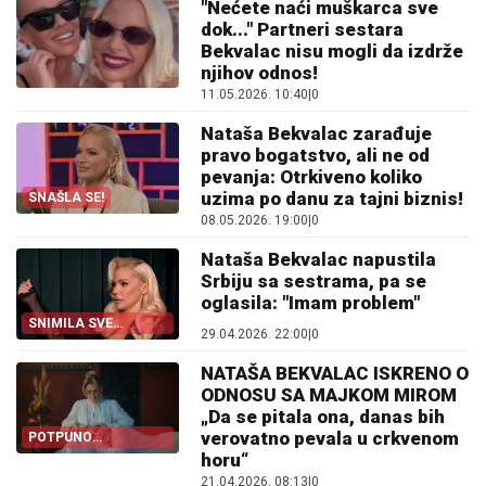
"Nećete naći muškarca sve
dok..." Partneri sestara
Bekvalac nisu mogli da izdrže
njihov odnos!
11.05.2026. 10:40
|
0
Nataša Bekvalac zarađuje
pravo bogatstvo, ali ne od
pevanja: Otrkiveno koliko
uzima po danu za tajni biznis!
SNAŠLA SE!
08.05.2026. 19:00
|
0
Nataša Bekvalac napustila
Srbiju sa sestrama, pa se
oglasila: "Imam problem"
SNIMILA SVE
29.04.2026. 22:00
|
0
DETALJE
NATAŠA BEKVALAC ISKRENO O
ODNOSU SA MAJKOM MIROM
„Da se pitala ona, danas bih
verovatno pevala u crkvenom
POTPUNO
OTVORENO
horu“
21.04.2026. 08:13
|
0