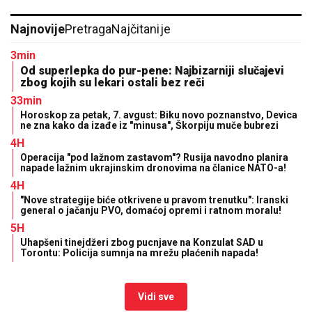
Najnovije
Pretraga
Najčitanije
3min
Od superlepka do pur-pene: Najbizarniji slučajevi
zbog kojih su lekari ostali bez reči
33min
Horoskop za petak, 7. avgust: Biku novo poznanstvo, Devica
ne zna kako da izađe iz "minusa", Škorpiju muče bubrezi
4H
Operacija "pod lažnom zastavom"? Rusija navodno planira
napade lažnim ukrajinskim dronovima na članice NATO-a!
4H
"Nove strategije biće otkrivene u pravom trenutku": Iranski
general o jačanju PVO, domaćoj opremi i ratnom moralu!
5H
Uhapšeni tinejdžeri zbog pucnjave na Konzulat SAD u
Torontu: Policija sumnja na mrežu plaćenih napada!
Vidi sve