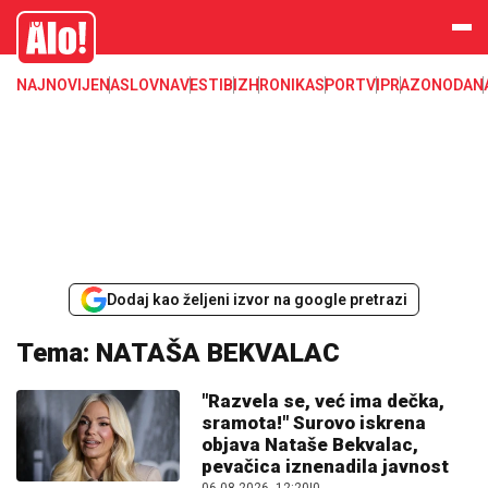
Alo
NAJNOVIJE
NASLOVNA
VESTI
BIZ
HRONIKA
SPORT
VIP
RAZONODA
N
Dodaj kao željeni izvor na google pretrazi
Tema: NATAŠA BEKVALAC
"Razvela se, već ima dečka,
sramota!" Surovo iskrena
objava Nataše Bekvalac,
pevačica iznenadila javnost