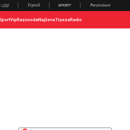
Sport
Vip
Razonoda
Najžena
Trpeza
Radio