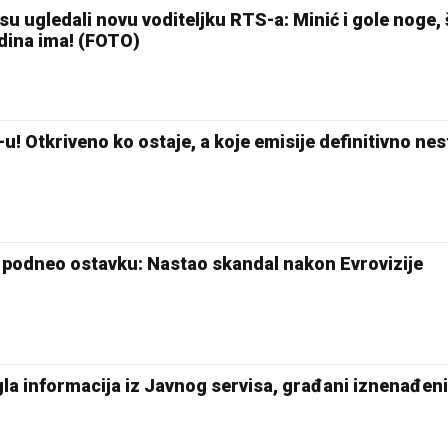
u ugledali novu voditeljku RTS-a: Minić i gole noge,
odina ima! (FOTO)
u! Otkriveno ko ostaje, a koje emisije definitivno nes
 podneo ostavku: Nastao skandal nakon Evrovizije
la informacija iz Javnog servisa, građani iznenađeni