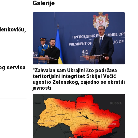
Galerije
enkoviću,
og servisa
"Zahvalan sam Ukrajini što podržava
teritorijalni integritet Srbije! Vučić
ugostio Zelenskog, zajedno se obratili
javnosti