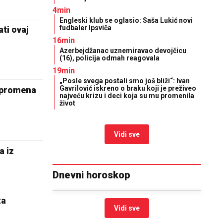
4min
Engleski klub se oglasio: Saša Lukić novi
fudbaler Ipsviča
ti ovaj
16min
Azerbejdžanac uznemiravao devojčicu
(16), policija odmah reagovala
19min
„Posle svega postali smo još bliži“: Ivan
Gavrilović iskreno o braku koji je preživeo
 promena
najveću krizu i deci koja su mu promenila
život
Vidi sve
a iz
Dnevni horoskop
za
Vidi sve