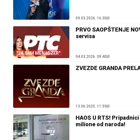
09.03.2026. 16:30
|
0
PRVO SAOPŠTENJE NOVE
servisa
"JA SAM MENADŽER"
04.03.2026. 09:40
|
0
ZVEZDE GRANDA PRELAZE
13.06.2025. 11:59
|
0
HAOS U RTS! Pripadnici 
milione od naroda!