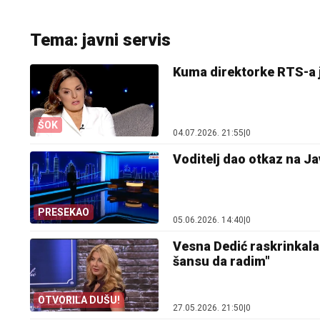
Tema: javni servis
Kuma direktorke RTS-a j
ŠOK
04.07.2026. 21:55
|
0
Voditelj dao otkaz na J
PRESEKAO
05.06.2026. 14:40
|
0
Vesna Dedić raskrinkala
šansu da radim"
OTVORILA DUŠU!
27.05.2026. 21:50
|
0