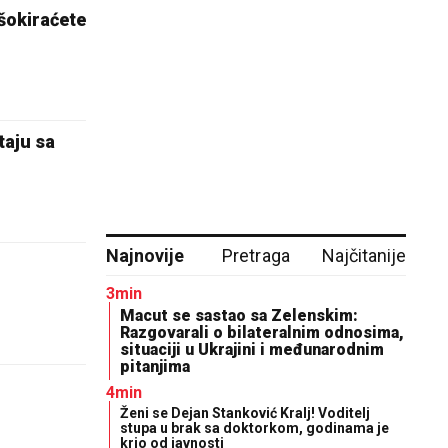
 šokiraćete
taju sa
Najnovije
Pretraga
Najčitanije
3min
Macut se sastao sa Zelenskim:
Razgovarali o bilateralnim odnosima,
situaciji u Ukrajini i međunarodnim
pitanjima
4min
Ženi se Dejan Stanković Kralj! Voditelj
stupa u brak sa doktorkom, godinama je
krio od javnosti