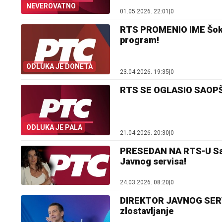
NEVEROVATNO
01.05.2026. 22:01
|
0
RTS PROMENIO IME Šokan
program!
ODLUKA JE DONETA
23.04.2026. 19:35
|
0
RTS SE OGLASIO SAOPŠT
ODLUKA JE PALA
21.04.2026. 20:30
|
0
PRESEDAN NA RTS-U Samo 
Javnog servisa!
24.03.2026. 08:20
|
0
DIREKTOR JAVNOG SERVI
zlostavljanje