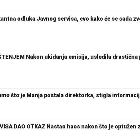
tna odluka Javnog servisa, evo kako će se sada zva
ENJEM Nakon ukidanja emisija, usledila drastična
što je Manja postala direktorka, stigla informacij
SA DAO OTKAZ Nastao haos nakon što je optužen 