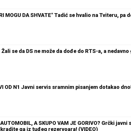
MOGU DA SHVATE" Tadić se hvalio na Tviteru, pa d
ali se da DS ne može da dođe do RTS-a, a nedavno
 OD N1 Javni servis sramnim pisanjem dotakao dno
28 °C
Loznica
UTOMOBIL, A SKUPO VAM JE GORIVO? Grčki javni se
kradite ga iz tuđeg rezervoara! (VIDEO)