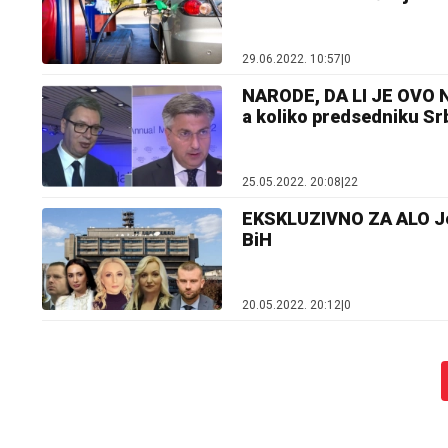
29.06.2022. 10:57
|
0
NARODE, DA LI JE OVO N
a koliko predsedniku Sr
25.05.2022. 20:08
|
22
EKSKLUZIVNO ZA ALO Jel
BiH
20.05.2022. 20:12
|
0