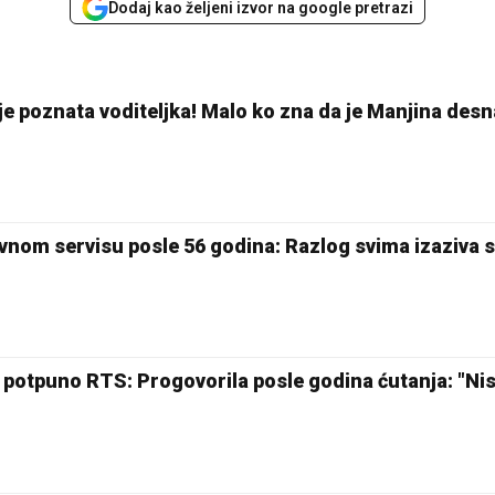
Dodaj kao željeni izvor na google pretrazi
e poznata voditeljka! Malo ko zna da je Manjina desn
avnom servisu posle 56 godina: Razlog svima izaziva 
 potpuno RTS: Progovorila posle godina ćutanja: "Ni