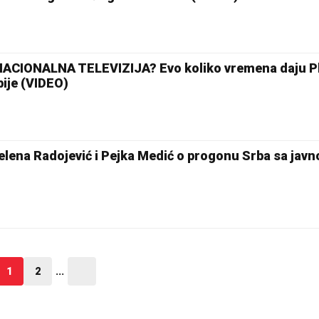
ACIONALNA TELEVIZIJA? Evo koliko vremena daju Pl
bije (VIDEO)
ena Radojević i Pejka Medić o progonu Srba sa javn
1
2
...