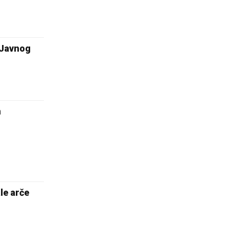
 Javnog
m
le arče