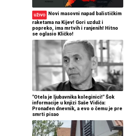
Novi masovni napad balističkim
UŽIVO
raketama na Kijev! Gori uzduž i
popreko, ima mrtvih i ranjenih! Hitno
se oglasio Kličko!
"Otela je ljubavnika koleginici!" Šok
informacije u knjizi Saše Vidića:
Pronađen dnevnik, a evo o čemu je pre
smrti pisao