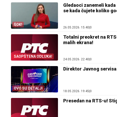
Gledaoci zanemeli kada s
se kada čujete koliko g
ŠOK!
26.05.2026. 15:40
|
0
Totalni preokret na RTS-
malih ekrana!
SAOPŠTENA ODLUKA!
24.05.2026. 22:40
|
0
Direktor Javnog servisa
OVO SU DETALJI
18.05.2026. 19:45
|
0
Presedan na RTS-u! Stig