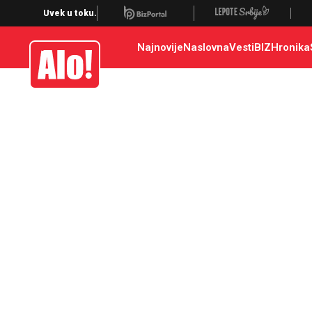
Uvek u toku.
Najnovije
Naslovna
Vesti
BIZ
Hronika
Alo