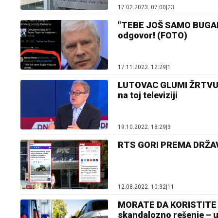
17.02.2023. 07:00
|
23
"TEBE JOŠ SAMO BUGARI 
odgovor! (FOTO)
17.11.2022. 12:29
|
1
LUTOVAC GLUMI ŽRTVU Ž
na toj televiziji
19.10.2022. 18:29
|
3
RTS GORI PREMA DRŽAVI
12.08.2022. 10:32
|
11
MORATE DA KORISTITE A
skandalozno rešenje – u