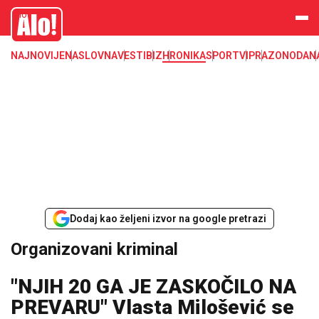
Organizovani kriminal, visoki kriminal, suđenje, hapšenje, korupcija,
Alo
mafija, sprega mafije i politike, mito, droga, šverc
NAJNOVIJE
NASLOVNA
VESTI
BIZ
HRONIKA
SPORT
VIP
RAZONODA
N
Dodaj kao željeni izvor na google pretrazi
Organizovani kriminal
"NJIH 20 GA JE ZASKOČILO NA
PREVARU" Vlasta Milošević se