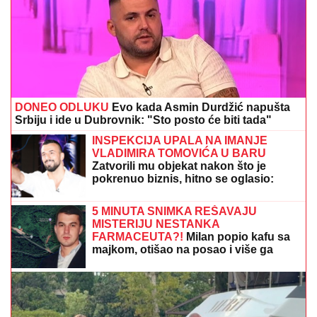
DONEO ODLUKU
Evo kada Asmin Durdžić napušta
Srbiju i ide u Dubrovnik: "Sto posto će biti tada"
INSPEKCIJA UPALA NA IMANJE
VLADIMIRA TOMOVIĆA U BARU
Zatvorili mu objekat nakon što je
pokrenuo biznis, hitno se oglasio:
"Imamo zabranu"
5 MINUTA SNIMKA REŠAVAJU
MISTERIJU NESTANKA
FARMACEUTA?!
Milan popio kafu sa
majkom, otišao na posao i više ga
NIKO NIJE VIDEO: Supruzi je poslao
OVU poruku (FOTO)