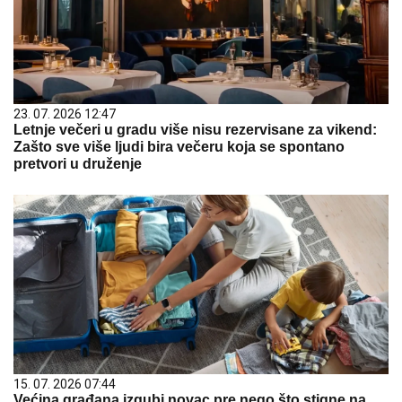
23. 07. 2026 12:47
Letnje večeri u gradu više nisu rezervisane za vikend:
Zašto sve više ljudi bira večeru koja se spontano
pretvori u druženje
15. 07. 2026 07:44
Većina građana izgubi novac pre nego što stigne na