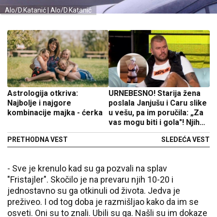
Alo/D.Katanić | Alo/D.Katanić
Astrologija otkriva:
URNEBESNO! Starija žena
Najbolje i najgore
poslala Janjušu i Caru slike
kombinacije majka - ćerka
u vešu, pa im poručila: „Za
vas mogu biti i gola"! Njihov
odgovor je neočekivan!
PRETHODNA VEST
SLEDEĆA VEST
- Sve je krenulo kad su ga pozvali na splav
"Fristajler". Skočilo je na prevaru njih 10-20 i
jednostavno su ga otkinuli od života. Jedva je
preživeo. I od tog doba je razmišljao kako da im se
osveti. Oni su to znali. Ubili su ga. Našli su im dokaze