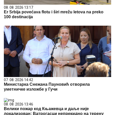
08. 08. 2026 13:17
Er Srbija povećava flotu i širi mrežu letova na preko
100 destinacija
07. 08. 2026 14:42
Министарка Снежана Пауновић отворила
уметничке изложбе у Гучи
08. 08. 2026 13:46
Велики пожар код Књажевца и даље није
локализован: Ватрогасци непрекидно на терену