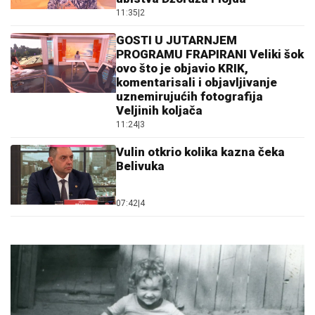
11:35
|
2
GOSTI U JUTARNJEM
PROGRAMU FRAPIRANI Veliki šok
ovo što je objavio KRIK,
komentarisali i objavljivanje
uznemirujućih fotografija
Veljinih koljača
11:24
|
3
Vulin otkrio kolika kazna čeka
Belivuka
07:42
|
4