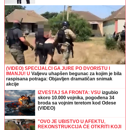
(VIDEO) SPECIJALCI GA JURE PO DVORIŠTU I
IMANJU! U
Valjevu uhapšen begunac za kojim je bila
raspisana potraga: Objavljen dramatičan snimak
akcije
IZVEŠTAJ SA FRONTA: VSU
izgubio
skoro 10.000 vojnika, pogođena 34
broda sa vojnim teretom kod Odese
(VIDEO)
"OVO JE UBISTVO U AFEKTU,
REKONSTRUKCIJA ĆE OTKRITI KOJI