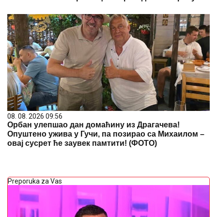
08. 08. 2026 09:56
Oрбан улепшао дан домаћину из Драгачева!
Опуштено ужива у Гучи, па позирао са Михаилом –
овај сусрет ће заувек памтити! (ФОТО)
Preporuka za Vas