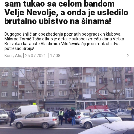
sam tukao sa celom bandom
Velje Nevolje, a onda je usledilo
brutalno ubistvo na šinama!
Dugogodišnji član obezbeđenja poznatih beogradskih klubova
Milorad Tomić Toša otkrio je detalje sukoba između klana Veljka
Belivuka i karatiste Vlastimira Miloševića čiji je snimak ubistva
potresao Srbiju!
Kurir; Alo;
25.07.2021.
17:08
2