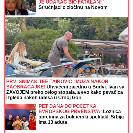
JE UDARAC BIO FATALAN!"
Stručnjaci o zločinu na Novom
Beogradu: Da li je tragedija mogla biti
sprečena?
PRVI SNIMAK TEE TAIROVIĆ I MUŽA NAKON
SAOBRAĆAJKE!
Uhvaćeni zajedno u Budvi: Ivan sa
ZAVOJEM preko celog stopala, a evo kako pevačica
izgleda nakon udesa u Crnoj Gori
PET DANA DO POČETKA
EVROPSKOG PRVENSTVA:
Loznica
spremna za bokserski spektakl, Srbija
ima 13 aduta