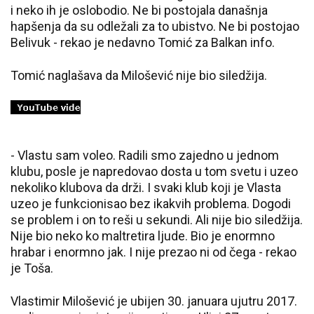
i neko ih je oslobodio. Ne bi postojala današnja
hapšenja da su odležali za to ubistvo. Ne bi postojao
Belivuk - rekao je nedavno Tomić za Balkan info.
Tomić naglašava da Milošević nije bio siledžija.
- Vlastu sam voleo. Radili smo zajedno u jednom
klubu, posle je napredovao dosta u tom svetu i uzeo
nekoliko klubova da drži. I svaki klub koji je Vlasta
uzeo je funkcionisao bez ikakvih problema. Dogodi
se problem i on to reši u sekundi. Ali nije bio siledžija.
Nije bio neko ko maltretira ljude. Bio je enormno
hrabar i enormno jak. I nije prezao ni od čega - rekao
je Toša.
Vlastimir Milošević je ubijen 30. januara ujutru 2017.