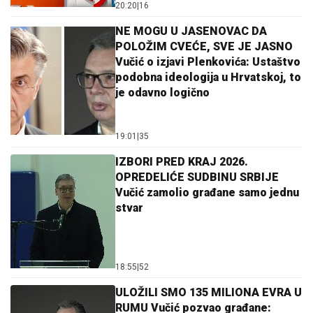
20:20
|
16
NE MOGU U JASENOVAC DA
POLOŽIM CVEĆE, SVE JE JASNO
Vučić o izjavi Plenkovića: Ustaštvo
podobna ideologija u Hrvatskoj, to
je odavno logično
19:01
|
35
IZBORI PRED KRAJ 2026.
OPREDELIĆE SUDBINU SRBIJE
Vučić zamolio građane samo jednu
stvar
18:55
|
52
ULOŽILI SMO 135 MILIONA EVRA U
RUMU Vučić pozvao građane: