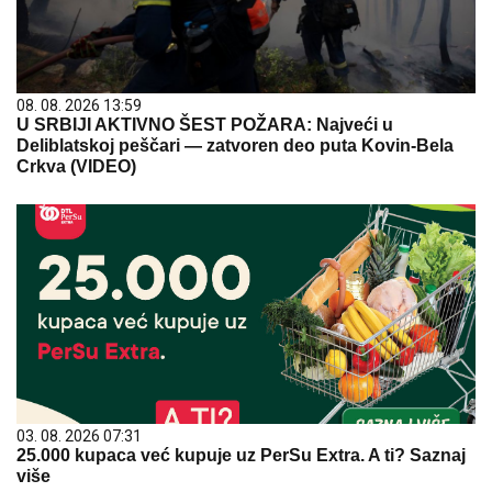
08. 08. 2026 13:59
U SRBIJI AKTIVNO ŠEST POŽARA: Najveći u
Deliblatskoj peščari — zatvoren deo puta Kovin-Bela
Crkva (VIDEO)
03. 08. 2026 07:31
25.000 kupaca već kupuje uz PerSu Extra. A ti? Saznaj
više