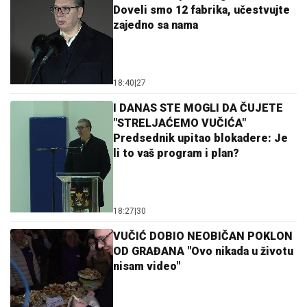
Doveli smo 12 fabrika, učestvujte
zajedno sa nama
18:40
|
27
I DANAS STE MOGLI DA ČUJETE
"STRELJAĆEMO VUČIĆA"
Predsednik upitao blokadere: Je
li to vaš program i plan?
18:27
|
30
VUČIĆ DOBIO NEOBIČAN POKLON
OD GRAĐANA "Ovo nikada u životu
nisam video"