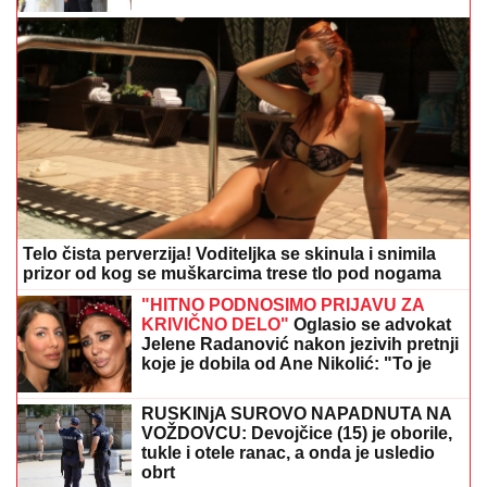
Telo čista perverzija! Voditeljka se skinula i snimila
prizor od kog se muškarcima trese tlo pod nogama
"HITNO PODNOSIMO PRIJAVU ZA
KRIVIČNO DELO"
Oglasio se advokat
Jelene Radanović nakon jezivih pretnji
koje je dobila od Ane Nikolić: "To je
sramno"
RUSKINjA SUROVO NAPADNUTA NA
VOŽDOVCU: Devojčice (15) je oborile,
tukle i otele ranac, a onda je usledio
obrt