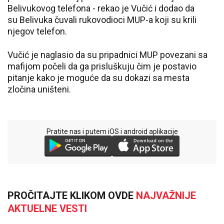
Belivukovog telefona - rekao je Vučić i dodao da
su Belivuka čuvali rukovodioci MUP-a koji su krili
njegov telefon.
Vučić je naglasio da su pripadnici MUP povezani sa
mafijom počeli da ga prisluškuju čim je postavio
pitanje kako je moguće da su dokazi sa mesta
zločina uništeni.
Pratite nas i putem iOS i android aplikacije
PROČITAJTE KLIKOM OVDE
NAJVAŽNIJE
AKTUELNE VESTI