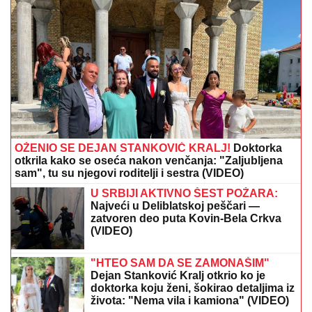
OŽENIO SE DEJAN STANKOVIĆ KRALJ!
Doktorka
otkrila kako se oseća nakon venčanja: "Zaljubljena
sam", tu su njegovi roditelji i sestra (VIDEO)
U SRBIJI AKTIVNO ŠEST POŽARA:
Najveći u Deliblatskoj peščari —
zatvoren deo puta Kovin-Bela Crkva
(VIDEO)
"HTEO SAM DA SE ZAMONAŠIM"
Dejan Stanković Kralj otkrio ko je
doktorka koju ženi, šokirao detaljima iz
života: "Nema vila i kamiona" (VIDEO)