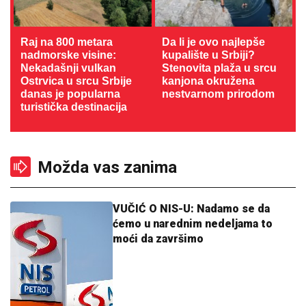
Raj na 800 metara
Da li je ovo najlepše
nadmorske visine:
kupalište u Srbiji?
Nekadašnji vulkan
Stenovita plaža u srcu
Ostrvica u srcu Srbije
kanjona okružena
danas je popularna
nestvarnom prirodom
turistička destinacija
Možda vas zanima
VUČIĆ O NIS-U: Nadamo se da
ćemo u narednim nedeljama to
moći da završimo