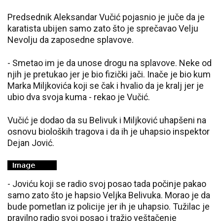
Predsednik Aleksandar Vučić pojasnio je juče da je
karatista ubijen samo zato što je sprečavao Velju
Nevolju da zaposedne splavove.
- Smetao im je da unose drogu na splavove. Neke od
njih je pretukao jer je bio fizički jači. Inače je bio kum
Marka Miljkovića koji se čak i hvalio da je kralj jer je
ubio dva svoja kuma - rekao je Vučić.
Vučić je dodao da su Belivuk i Miljković uhapšeni na
osnovu bioloških tragova i da ih je uhapsio inspektor
Dejan Jović.
- Joviću koji se radio svoj posao tada počinje pakao
samo zato što je hapsio Veljka Belivuka. Morao je da
bude pometlan iz policije jer ih je uhapsio. Tužilac je
pravilno radio svoj posao i tražio veštačenje