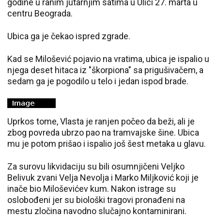
godine u ranim jutarnjim satima u Ulici 27. marta u
centru Beograda.
Ubica ga je čekao ispred zgrade.
Kad se Milošević pojavio na vratima, ubica je ispalio u
njega deset hitaca iz "škorpiona" sa prigušivačem, a
sedam ga je pogodilo u telo i jedan ispod brade.
Uprkos tome, Vlasta je ranjen počeo da beži, ali je
zbog povreda ubrzo pao na tramvajske šine. Ubica
mu je potom prišao i ispalio još šest metaka u glavu.
Za surovu likvidaciju su bili osumnjičeni Veljko
Belivuk zvani Velja Nevolja i Marko Miljković koji je
inače bio Miloševićev kum. Nakon istrage su
oslobođeni jer su biološki tragovi pronađeni na
mestu zločina navodno slučajno kontaminirani.