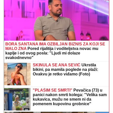
BORA SANTANA IMA OZBILJAN BIZNIS ZA KOJI SE
MALO ZNA
Pored rijalitija i voditeljstva novac mu
kaplje i od ovog posla: "Ljudi mi dolaze
svakodnevno"
SKINULA SE ANA SEVIĆ
Ukrstila
bikini, pa mamila poglede na plaži:
Ovakvu je retko viđamo (Foto)
"PLAŠIM SE SMRTI"
Pevačica (73) u
panici nakon smrti kolega: "Velika sam
kukavica, mužu ne smem ni da
pomenem kupovinu grobnice"