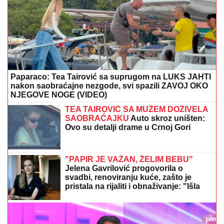
Paparaco: Tea Tairović sa suprugom na LUKS JAHTI
nakon saobraćajne nezgode, svi spazili ZAVOJ OKO
NJEGOVE NOGE (VIDEO)
TEA TAIROVIĆ SA MUŽEM DOŽIVELA
SAOBRAĆAJKU
Auto skroz uništen:
Ovo su detalji drame u Crnoj Gori
"PAPIR JE VAŽAN, ŽELIM BEBU"
Jelena Gavrilović progovorila o
svadbi, renoviranju kuće, zašto je
pristala na rijaliti i obnaživanje: "Išla
sam roditeljima da kažem da
odustajem"