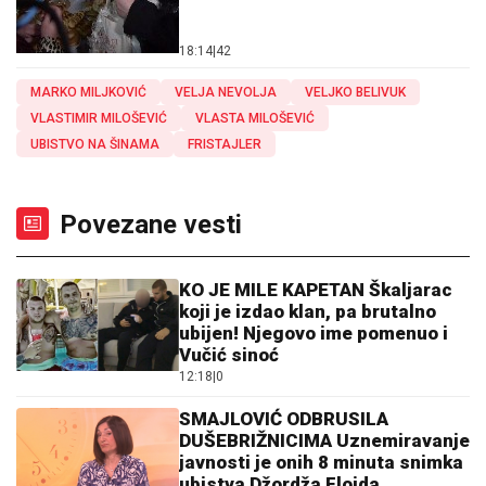
18:14
|
42
MARKO MILJKOVIĆ
VELJA NEVOLJA
VELJKO BELIVUK
VLASTIMIR MILOŠEVIĆ
VLASTA MILOŠEVIĆ
UBISTVO NA ŠINAMA
FRISTAJLER
Povezane vesti
KO JE MILE KAPETAN Škaljarac
koji je izdao klan, pa brutalno
ubijen! Njegovo ime pomenuo i
Vučić sinoć
12:18
|
0
SMAJLOVIĆ ODBRUSILA
DUŠEBRIŽNICIMA Uznemiravanje
javnosti je onih 8 minuta snimka
ubistva Džordža Flojda