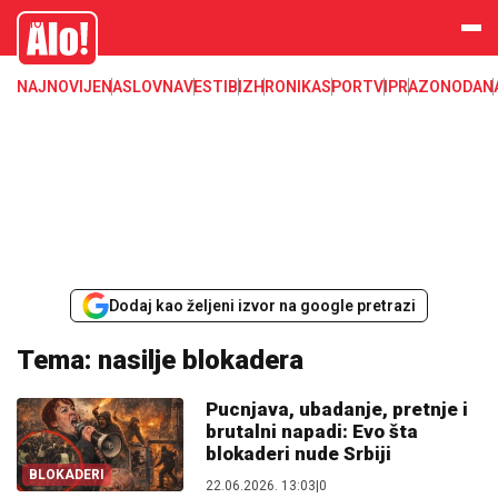
Alo
NAJNOVIJE
NASLOVNA
VESTI
BIZ
HRONIKA
SPORT
VIP
RAZONODA
N
Dodaj kao željeni izvor na google pretrazi
Tema: nasilje blokadera
Pucnjava, ubadanje, pretnje i
brutalni napadi: Evo šta
blokaderi nude Srbiji
BLOKADERI
22.06.2026. 13:03
|
0