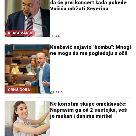
da će prvi koncert kada pobede
Vučića održati Severina
REAGOVANJE
10:44
|
0
Knežević najavio "bombu": Mnogi
ne mogu da me pogledaju u oči!
CRNA GORA
08:25
|
0
Ne koristim skupe omekšivače:
Napravim ga od 2 sastojka, veš
je mekan i danima miriše!