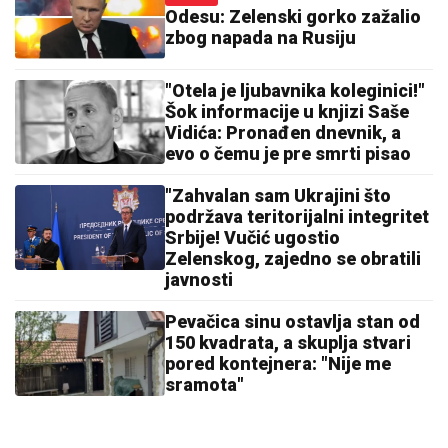
Odesu: Zelenski gorko zažalio
zbog napada na Rusiju
"Otela je ljubavnika koleginici!"
Šok informacije u knjizi Saše
Vidića: Pronađen dnevnik, a
evo o čemu je pre smrti pisao
"Zahvalan sam Ukrajini što
podržava teritorijalni integritet
Srbije! Vučić ugostio
Zelenskog, zajedno se obratili
javnosti
Pevačica sinu ostavlja stan od
150 kvadrata, a skuplja stvari
pored kontejnera: "Nije me
sramota"