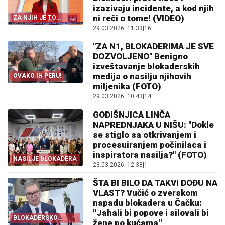
izazivaju incidente, a kod njih
ni reči o tome! (VIDEO)
ZA NJIH JE TO
NORMALNO
29.03.2026. 11:33
|
16
"ZA N1, BLOKADERIMA JE SVE
DOZVOLJENO" Benigno
izveštavanje blokaderskih
medija o nasilju njihovih
OVAKO IH PERU!
miljenika (FOTO)
29.03.2026. 10:43
|
14
GODIŠNJICA LINČA
NAPREDNJAKA U NIŠU: "Dokle
se stiglo sa otkrivanjem i
procesuiranjem počinilaca i
inspiratora nasilja?" (FOTO)
NASILJE BLOKADERA
23.03.2026. 12:38
|
1
ŠTA BI BILO DA TAKVI DOĐU NA
VLAST? Vučić o zverskom
napadu blokadera u Čačku:
''Jahali bi popove i silovali bi
BLOKADERSKO
žene po kućama''