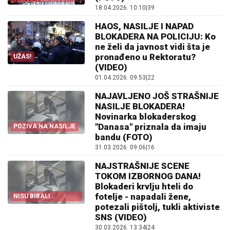
18.04.2026. 10:10
|
39
HAOS, NASILJE I NAPAD
BLOKADERA NA POLICIJU: Ko
ne želi da javnost vidi šta je
pronađeno u Rektoratu?
UŽAS!
(VIDEO)
01.04.2026. 09:53
|
22
NAJAVLJENO JOŠ STRAŠNIJE
NASILJE BLOKADERA!
Novinarka blokaderskog
"Danasa" priznala da imaju
POZIVA NA NASILJE
bandu (FOTO)
31.03.2026. 09:06
|
16
NAJSTRAŠNIJE SCENE
TOKOM IZBORNOG DANA!
Blokaderi krvlju hteli do
fotelje - napadali žene,
NISU BIRALI
SREDSTVA
potezali pištolj, tukli aktiviste
SNS (VIDEO)
30.03.2026. 13:34
|
24