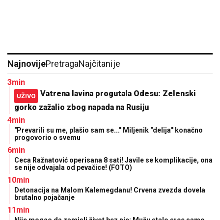
Najnovije
Pretraga
Najčitanije
3min
Vatrena lavina progutala Odesu: Zelenski
UŽIVO
gorko zažalio zbog napada na Rusiju
4min
"Prevarili su me, plašio sam se..." Miljenik "delija" konačno
progovorio o svemu
6min
Ceca Ražnatović operisana 8 sati! Javile se komplikacije, ona
se nije odvajala od pevačice! (FOTO)
10min
Detonacija na Malom Kalemegdanu! Crvena zvezda dovela
brutalno pojačanje
11min
Nije mogao da zamisli život bez nje: Mužu stalo srce samo