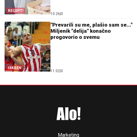
RECEPT!
10:26
|
0
"Prevarili su me, plašio sam se..."
Miljenik "delija" konačno
progovorio o svemu
ISKREN
11:02
|
0
Marketing