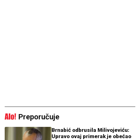
Preporučuje
Brnabić odbrusila Milivojeviću:
Upravo ovaj primerak je obećao