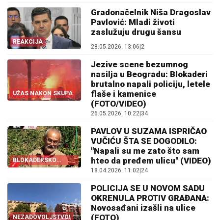
Gradonačelnik Niša Dragoslav
Pavlović: Mladi životi
zaslužuju drugu šansu
REAKCIJA
28.05.2026. 13:06
|
2
Jezive scene bezumnog
nasilja u Beogradu: Blokaderi
brutalno napali policiju, letele
flaše i kamenice
UŽAS NAKON SKUPA
(FOTO/VIDEO)
26.05.2026. 10:22
|
34
PAVLOV U SUZAMA ISPRIČAO
VUČIĆU ŠTA SE DOGODILO:
"Napali su me zato što sam
hteo da pređem ulicu" (VIDEO)
BLOKADERSKO
NASILJE!
18.04.2026. 11:02
|
24
POLICIJA SE U NOVOM SADU
OKRENULA PROTIV GRAĐANA:
Novosađani izašli na ulice
(FOTO)
NEZADOVOLJSTVO!