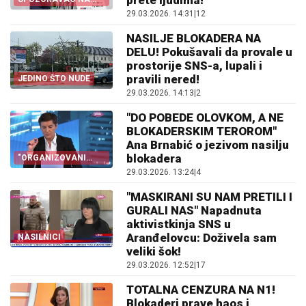
OVO
29.03.2026. 14:31
|
12
NASILJE BLOKADERA NA
DELU! Pokušavali da provale u
prostorije SNS-a, lupali i
pravili nered!
JEDINO ŠTO NUDE
29.03.2026. 14:13
|
2
"DO POBEDE OLOVKOM, A NE
BLOKADERSKIM TEROROM"
Ana Brnabić o jezivom nasilju
blokadera
"ORGANIZOVANI
TEROR"
29.03.2026. 13:24
|
4
"MASKIRANI SU NAM PRETILI I
GURALI NAS" Napadnuta
aktivistkinja SNS u
Aranđelovcu: Doživela sam
NASILNICI
veliki šok!
29.03.2026. 12:52
|
17
TOTALNA CENZURA NA N1!
Blokaderi prave haos i