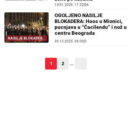
NASILJE
14.01.2026. 11:22
|
56
OGOLJENO NASILJE
BLOKADERA: Haos u Mionici,
pucnjava u ''Ćacilendu'' i nož u
centru Beograda
NASILJE BLOKADERA
30.12.2025. 06:00
|
5
U NEKOLIKO ČINOVA
1
2
...