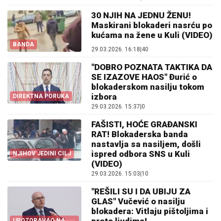
30 NJIH NA JEDNU ŽENU!
Maskirani blokaderi nasrću po
kućama na žene u Kuli (VIDEO)
BANDA
29.03.2026. 16:18
|
40
"DOBRO POZNATA TAKTIKA DA
SE IZAZOVE HAOS" Đurić o
blokaderskom nasilju tokom
izbora
DIREKTNA PORUKA
29.03.2026. 15:37
|
0
FAŠISTI, HOĆE GRAĐANSKI
RAT! Blokaderska banda
nastavlja sa nasiljem, došli
ispred odbora SNS u Kuli
NJIHOV JEDINI CILJ
(VIDEO)
29.03.2026. 15:03
|
10
"REŠILI SU I DA UBIJU ZA
GLAS" Vučević o nasilju
blokadera: Vitlaju pištoljima i
prete ljudima!
UPOZORAVAO NA