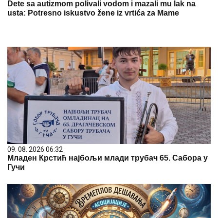
Dete sa autizmom polivali vodom i mazali mu lak na
usta: Potresno iskustvo žene iz vrtića za Mame
09. 08. 2026 06:32
Младен Крстић најбољи млади трубач 65. Сабора у
Гучи