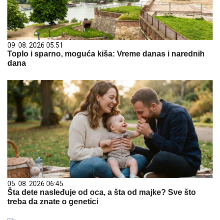
09. 08. 2026 05:51
Toplo i sparno, moguća kiša: Vreme danas i narednih
dana
05. 08. 2026 06:45
Šta dete nasleđuje od oca, a šta od majke? Sve što
treba da znate o genetici