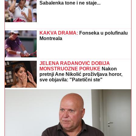
PRVI SNIMAK TEE TAIROVIĆ I MUŽA NAKON
SAOBRAĆAJKE!
Uhvaćeni zajedno u Budvi: Ivan sa
ZAVOJEM preko celog stopala, a evo kako pevačica
izgleda nakon udesa u Crnoj Gori
IMA PREDIVNO IMANJE NA KOSOVU I
METOHIJI
Milan Vasić pokazao deo
dvorišta i raznežio: Sin Despot
prohodao na Kosmetu
HITNO SE OGLASIO HANTER
BAJDEN:
Progovorio o zdravstevnom