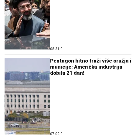
JELENA RADANOVIĆ DOBIJA
MONSTRUOZNE PORUKE
Nakon
pretnji Ane Nikolić proživljava horor,
sve objavila: "Patetični ste"
Hitno uključivanje Mustafe Durdžića u emisiju, otkrio
detalje video poziva sa Majom: "Mevlida je ljuta na
nju"
AMERIKU POTRESA SLUČAJ "ŽIVOG
DONORA":
Pokušali da uzmu organ
od pacijenta koji je još bio živ!