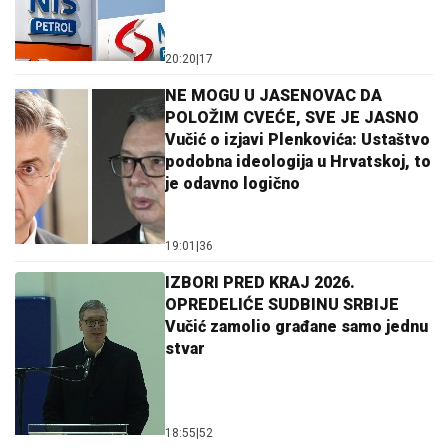
20:20
|
17
NE MOGU U JASENOVAC DA
POLOŽIM CVEĆE, SVE JE JASNO
Vučić o izjavi Plenkovića: Ustaštvo
podobna ideologija u Hrvatskoj, to
je odavno logično
19:01
|
36
IZBORI PRED KRAJ 2026.
OPREDELIĆE SUDBINU SRBIJE
Vučić zamolio građane samo jednu
stvar
18:55
|
52