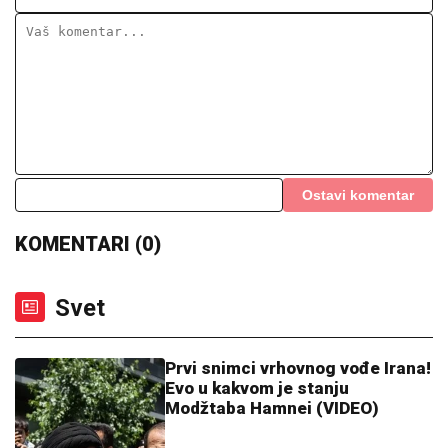
TENISKI ŠOK U TORONTU!
Arina
Sabalenka tone i ne staje...
ANELI DOBILA PREPISKE FILIPA I JOVANE
CVIJANOVIĆ
Odmah se oglasila: "Sve dođe do
mene", evo da li je kontaktirala Đukića
KAKVA DRAMA:
Fonseka u polufinalu
Montreala