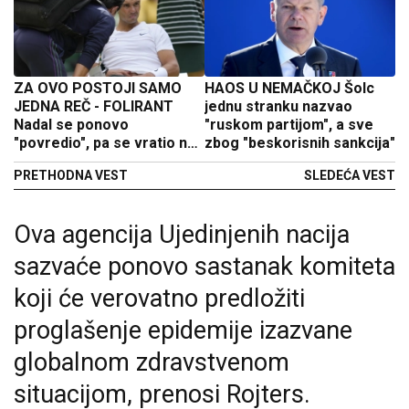
ZA OVO POSTOJI SAMO
HAOS U NEMAČKOJ Šolc
JEDNA REČ - FOLIRANT
jednu stranku nazvao
Nadal se ponovo
"ruskom partijom", a sve
"povredio", pa se vratio na
zbog "beskorisnih sankcija"
teren i samleo rivala
PRETHODNA VEST
SLEDEĆA VEST
(FOTO)
Ova agencija Ujedinjenih nacija
sazvaće ponovo sastanak komiteta
koji će verovatno predložiti
proglašenje epidemije izazvane
globalnom zdravstvenom
situacijom, prenosi Rojters.