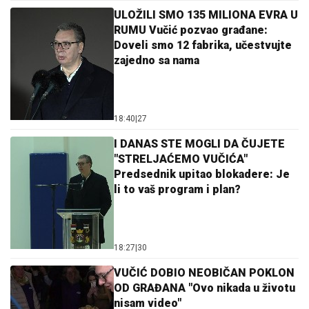
ULOŽILI SMO 135 MILIONA EVRA U
RUMU Vučić pozvao građane:
Doveli smo 12 fabrika, učestvujte
zajedno sa nama
18:40
|
27
I DANAS STE MOGLI DA ČUJETE
"STRELJAĆEMO VUČIĆA"
Predsednik upitao blokadere: Je
li to vaš program i plan?
18:27
|
30
VUČIĆ DOBIO NEOBIČAN POKLON
OD GRAĐANA "Ovo nikada u životu
nisam video"