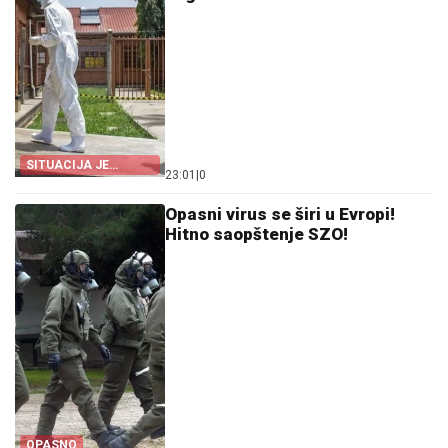
SITUACIJA JE
23:01
|
0
DRAMATIČNA
Opasni virus se širi u Evropi!
Hitno saopštenje SZO!
OPASNO