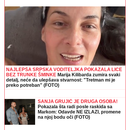
"Kako ga nije sramota?!" Gledateljka OPTUŽILA
Asmina da joj je slao INTIMNE FOTOGRAFIJE,
spremna da se obračunaju na SUDU: "Iskorišćavaš
devojke za pare"
(PAPARACO) ĐINA DŽINOVIĆ U
CRNOJ GORI
Evo kako izgleda bez
filtera: U haljini do poda sa golim
leđima, mnogi je nisu prepoznali
DOJURIO NA BICIKLI, PA PUCAO U
KUĆU SRPSKOG BIZNISMENA!
Grk
(22) uhapšen zbog napada u
Nemačkoj: "Meci su probili prozor
spavaće sobe"