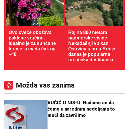
Ovo cveće obožava
Raj na 800 metara
paklene vrućine:
nadmorske visine:
Idealno je za sunčane
Nekadašnji vulkan
terase, a cveta čak na
Ostrvica u srcu Srbije
+40
danas je popularna
turistička destinacija
Možda vas zanima
VUČIĆ O NIS-U: Nadamo se da
ćemo u narednim nedeljama to
moći da završimo