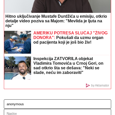
stanju oca - "Veoma je bolno gledati"
FILMSKA POTERA U NOVOM SADU!
"Pali" pljačkaši
iz "audija": Ojadili poznatu brzu hranu, a onda je
usledila munjevita akcija policije (FOTO)
DALILA DRAGOJEVIĆ ŽELI U ELITU
10
Otkrila pod kojim uslovima bi ušla,
cifra je ogromna: Spomenula i skandal
sa Dragojevićem