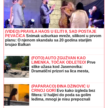
(VIDEO) PRAVILA HAOS U ELITI 9, SAD POSTAJE
PEVAČICA
Snimak uzburkao mreže, silikoni u prvom
planu: O njenom skandalu sa 20 godina starijim
brujao Balkan
PRIČALO SE DA SE RAZVODE
Ovako
se Đanijev sin i snaja ponašaju kad ih
niko ne gleda, Minja objavila
fotografiju sa suprugom, jedan detalj
jasno otkriva u kakvom su braku
(FOTO) AUTO ZGUŽVAN KAO
LIMENKA, TOČAK ODLETEO!
Prve
slike užasa kod Jasenovika:
Dramatični prizori sa lica mesta,
sumnja se da ima povređenih