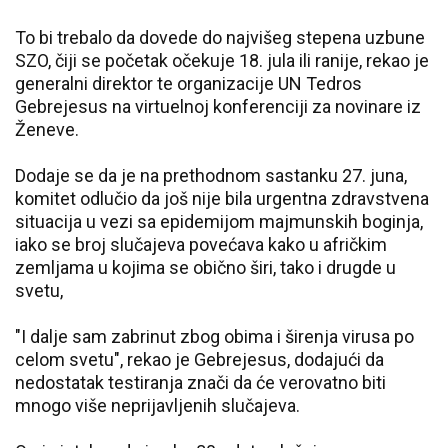
To bi trebalo da dovede do najvišeg stepena uzbune
SZO, čiji se početak očekuje 18. jula ili ranije, rekao je
generalni direktor te organizacije UN Tedros
Gebrejesus na virtuelnoj konferenciji za novinare iz
Ženeve.
Dodaje se da je na prethodnom sastanku 27. juna,
komitet odlučio da još nije bila urgentna zdravstvena
situacija u vezi sa epidemijom majmunskih boginja,
iako se broj slučajeva povećava kako u afričkim
zemljama u kojima se obično širi, tako i drugde u
svetu,
"I dalje sam zabrinut zbog obima i širenja virusa po
celom svetu", rekao je Gebrejesus, dodajući da
nedostatak testiranja znači da će verovatno biti
mnogo više neprijavljenih slučajeva.