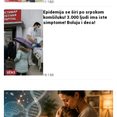
11:18
|
0
Epidemija se širi po srpskom
komšiluku! 3.000 ljudi ima iste
simptome! Boluju i deca!
UŽAS
18:13
|
0