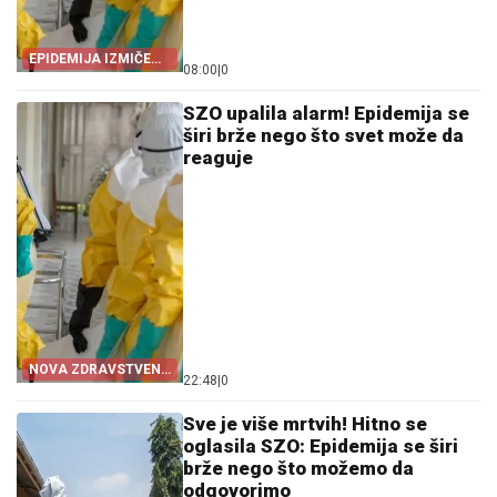
EPIDEMIJA IZMIČE
08:00
|
0
KONTROLI!
SZO upalila alarm! Epidemija se
širi brže nego što svet može da
reaguje
NOVA ZDRAVSTVENA
22:48
|
0
PRETNJA
Sve je više mrtvih! Hitno se
oglasila SZO: Epidemija se širi
brže nego što možemo da
odgovorimo