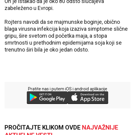
On je istakao da je oko 80 odsto slučajeva
zabeleženo u Evropi.
Rojters navodi da se majmunske boginje, obično
blaga virusna infekcija koja izaziva simptome slične
gripu, šire svetom od početka maja, a stopa
smrtnosti u prethodnim epidemijama soja koji se
trenutno širi bila je oko jedan odsto.
Pratite nas i putem iOS i android aplikacije
PROČITAJTE KLIKOM OVDE
NAJVAŽNIJE