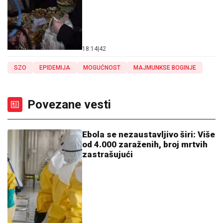
18:14
|
42
SZO
EPIDEMIJA
MOGUĆNOST
MAJMUNKSE BOGINJE
Povezane vesti
Ebola se nezaustavljivo širi: Više
od 4.000 zaraženih, broj mrtvih
zastrašujući