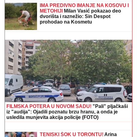
NAJLEPŠA SRPSKA VODITELJKA POKAZALA LICE
BEZ TRUNKE ŠMINKE
Marija Kilibarda zumira svaki
detalj, neće da ulepšava stvarnost: "Tretman mi je
preko potreban" (FOTO)
"Šta će sako na ženi Sergeja
Trifunovića?" Narod se sprda nakon
što se blejzer "sapleo" i upao joj u
kesu: "Dobiće on batine, čim mu
draga izađe iz zatvora"
SANJA GRUJIĆ JE DRUGA OSOBA!
Pokazala šta radi posle raskida sa
Markom: Odavde NE IZLAZI, promene
na njoj bodu oči (FOTO)