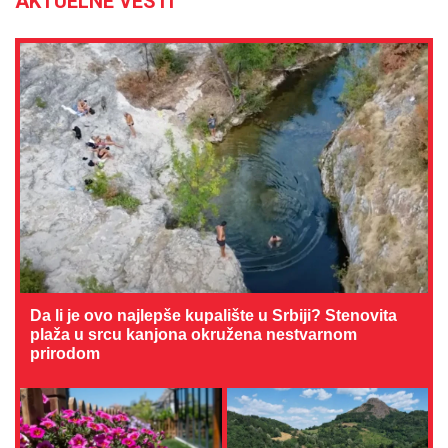
AKTUELNE VESTI
Da li je ovo najlepše kupalište u Srbiji? Stenovita
plaža u srcu kanjona okružena nestvarnom
prirodom