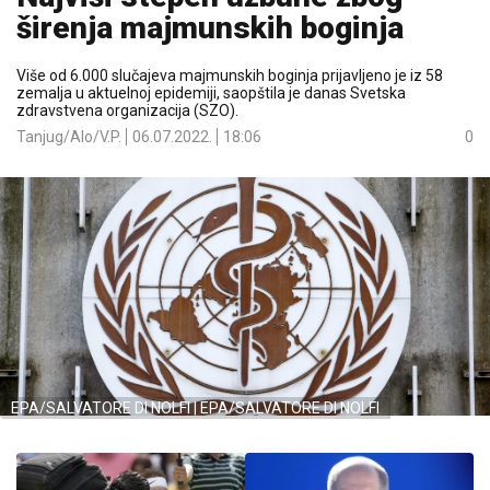
širenja majmunskih boginja
Više od 6.000 slučajeva majmunskih boginja prijavljeno je iz 58
zemalja u aktuelnoj epidemiji, saopštila je danas Svetska
zdravstvena organizacija (SZO).
Tanjug/Alo/V.P.
06.07.2022.
18:06
0
EPA/SALVATORE DI NOLFI | EPA/SALVATORE DI NOLFI