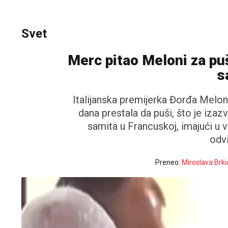
Svet
Merc pitao Meloni za pu
s
Italijanska premijerka Đorđa Melon
dana prestala da puši, što je iza
samita u Francuskoj, imajući u 
odv
Preneo:
Miroslava Brki