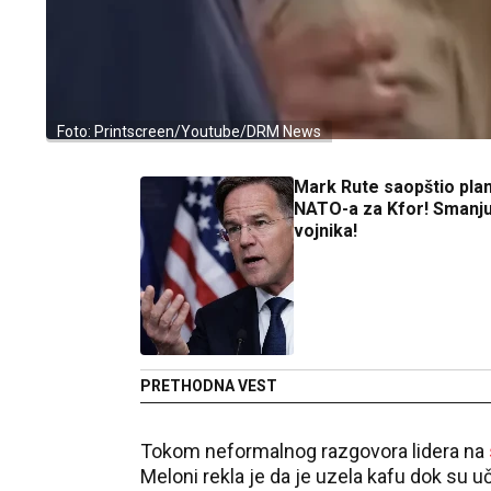
Foto: Printscreen/Youtube/DRM News
Mark Rute saopštio pla
NATO-a za Kfor! Smanju
vojnika!
PRETHODNA VEST
Tokom neformalnog razgovora lidera na
Meloni rekla je da je uzela kafu dok su 