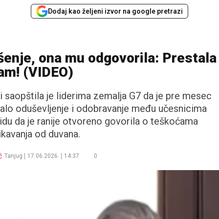
Dodaj kao željeni izvor na google pretrazi
šenje, ona mu odgovorila: Prestala
am! (VIDEO)
i saopštila je liderima zemalja G7 da je pre mesec
zvalo oduševljenje i odobravanje među učesnicima
vidu da je ranije otvoreno govorila o teškoćama
ikavanja od duvana.
ć
Tanjug
17.06.2026.
14:37
0