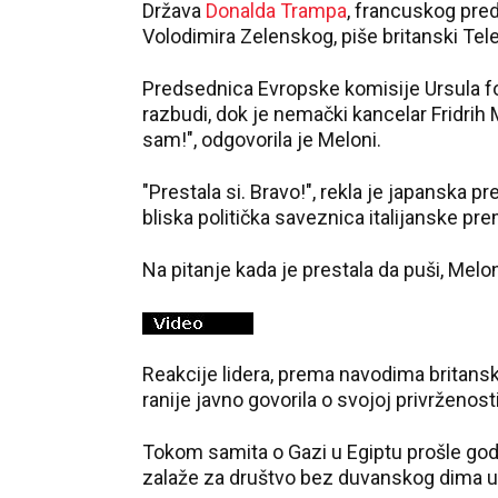
Država
Donalda Trampa
, francuskog pre
Volodimira Zelenskog, piše britanski Tel
Predsednica Evropske komisije Ursula fon 
razbudi, dok je nemački kancelar Fridrih
sam!", odgovorila je Meloni.
"Prestala si. Bravo!", rekla je japanska p
bliska politička saveznica italijanske pre
Na pitanje kada je prestala da puši, Melo
Reakcije lidera, prema navodima britansko
ranije javno govorila o svojoj privrženost
Tokom samita o Gazi u Egiptu prošle godi
zalaže za društvo bez duvanskog dima u 