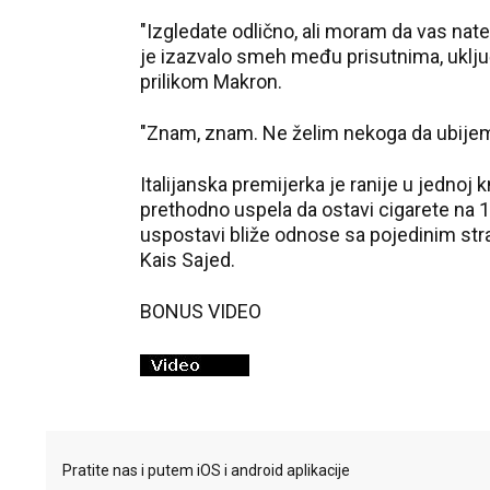
"Izgledate odlično, ali moram da vas nate
je izazvalo smeh među prisutnima, uklju
prilikom Makron.
"Znam, znam. Ne želim nekoga da ubijem",
Italijanska premijerka je ranije u jednoj 
prethodno uspela da ostavi cigarete na 1
uspostavi bliže odnose sa pojedinim str
Kais Sajed.
BONUS VIDEO
Pratite nas i putem iOS i android aplikacije