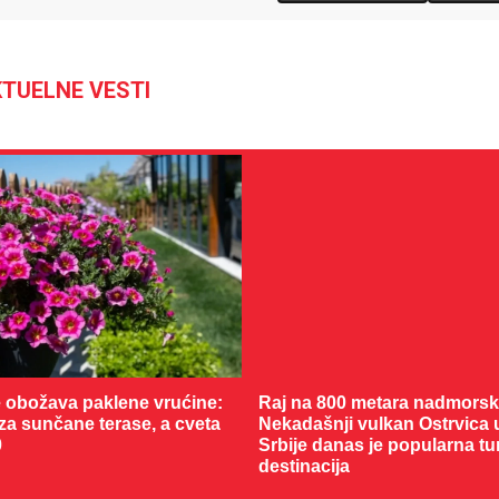
TUELNE VESTI
 obožava paklene vrućine:
Raj na 800 metara nadmorske
 za sunčane terase, a cveta
Nekadašnji vulkan Ostrvica 
0
Srbije danas je popularna tu
destinacija