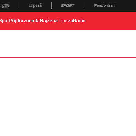
Sport
Vip
Razonoda
Najžena
Trpeza
Radio