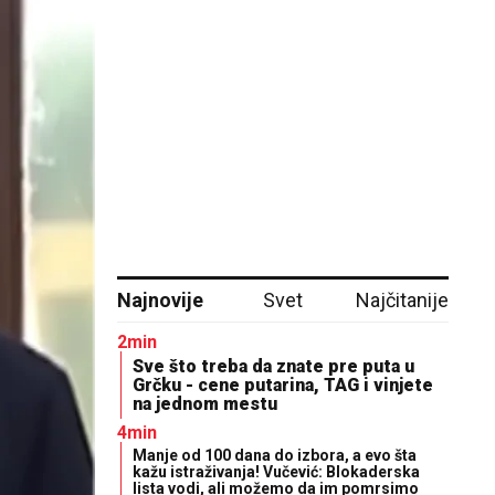
Najnovije
Svet
Najčitanije
2min
Sve što treba da znate pre puta u
Grčku - cene putarina, TAG i vinjete
na jednom mestu
4min
Manje od 100 dana do izbora, a evo šta
kažu istraživanja! Vučević: Blokaderska
lista vodi, ali možemo da im pomrsimo