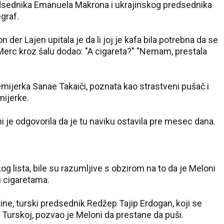
dsednika Emanuela Makrona i ukrajinskog predsednika
egraf.
der Lajen upitala je da li joj je kafa bila potrebna da se
 Merc kroz šalu dodao: "A cigareta?" "Nemam, prestala
remijerka Sanae Takaiči, poznata kao strastveni pušač i
mijerke.
ni je odgovorila da je tu naviku ostavila pre mesec dana.
g lista, bile su razumljive s obzirom na to da je Meloni
i cigaretama.
ne, turski predsednik Redžep Tajip Erdogan, koji se
Turskoj, pozvao je Meloni da prestane da puši.