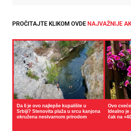
PROČITAJTE KLIKOM OVDE
NAJVAŽNIJE AK
Da li je ovo najlepše kupalište u
Ovo cveće
Srbiji? Stenovita plaža u srcu kanjona
Idealno je
okružena nestvarnom prirodom
čak na +4