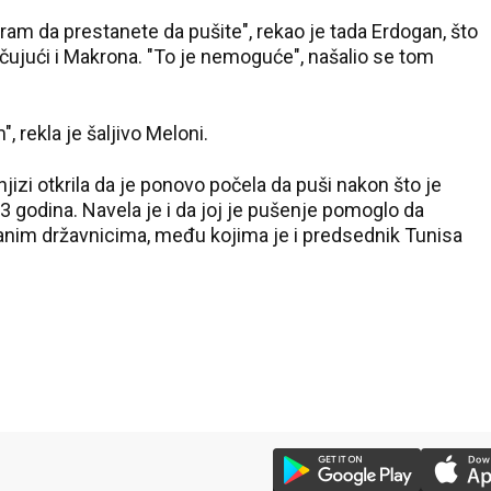
ram da prestanete da pušite", rekao je tada Erdogan, što
čujući i Makrona. "To je nemoguće", našalio se tom
 rekla je šaljivo Meloni.
knjizi otkrila da je ponovo počela da puši nakon što je
3 godina. Navela je i da joj je pušenje pomoglo da
anim državnicima, među kojima je i predsednik Tunisa
34 °C
Loznica