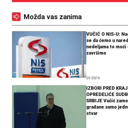
Možda vas zanima
VUČIĆ O NIS-U: N
se da ćemo u nare
nedeljama to moći 
završimo
20:20
|
16
IZBORI PRED KRAJ
OPREDELIĆE SUDB
SRBIJE Vučić zamo
građane samo jedn
stvar