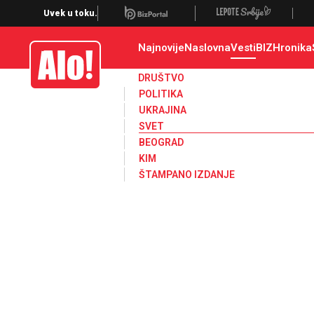
Svet, Ruske vesti, Planeta, Region
Uvek u toku.
Najnovije
Naslovna
Vesti
BIZ
Hronika
Alo
DRUŠTVO
POLITIKA
UKRAJINA
SVET
BEOGRAD
KIM
ŠTAMPANO IZDANJE