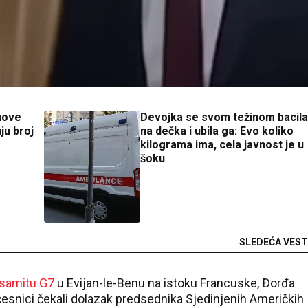
nove
Devojka se svom težinom bacila
ju broj
na dečka i ubila ga: Evo koliko
kilograma ima, cela javnost je u
šoku
SLEDEĆA VEST
samitu G7
u Evijan-le-Benu na istoku Francuske, Đorđa
učesnici čekali dolazak predsednika Sjedinjenih Američkih