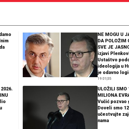
adamo
NE MOGU U 
dnim
DA POLOŽIM 
da
SVE JE JASNO
izjavi Plenkov
Ustaštvo pod
ideologija u H
je odavno log
19:01
|
35
 2026.
ULOŽILI SMO 
INU
MILIONA EVR
lio
Vučić pozvao 
u
Doveli smo 12
učestvujte za
nama