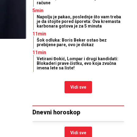
račune
5min
Napolju je pakao, poslednje što vam treba
je da stojite pored šporeta: Ova kremasta
karbonara gotova je za 5 minuta
11min
Šok odluka: Boris Beker ostao bez
prebijene pare, ovo je dokaz
11min
Vetirani Đokić, Lompar i drugi kandidati:
Blokaderi prave čistku, evo koja zvučna
imena lete sa liste!
Vidi sve
Dnevni horoskop
Vidi sve