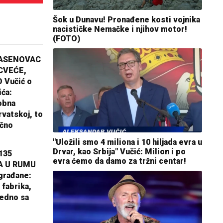
Šok u Dunavu! Pronađene kosti vojnika
nacističke Nemačke i njihov motor!
(FOTO)
JASENOVAC
CVEĆE,
 Vučić o
ića:
obna
rvatskoj, to
ično
"Uložili smo 4 miliona i 10 hiljada evra u
Drvar, kao Srbija" Vučić: Milion i po
135
evra ćemo da damo za tržni centar!
A U RUMU
građane:
 fabrika,
jedno sa