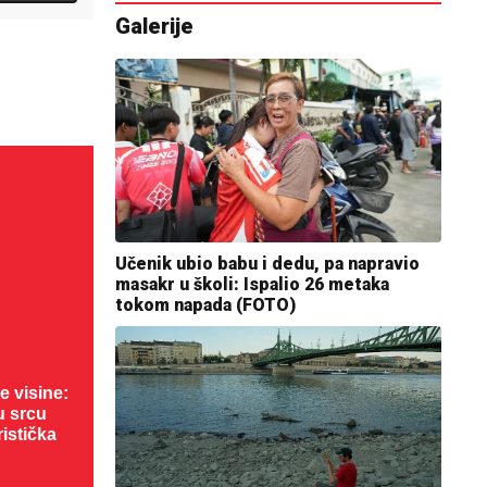
Galerije
Učenik ubio babu i dedu, pa napravio
masakr u školi: Ispalio 26 metaka
tokom napada (FOTO)
 visine:
u srcu
ristička