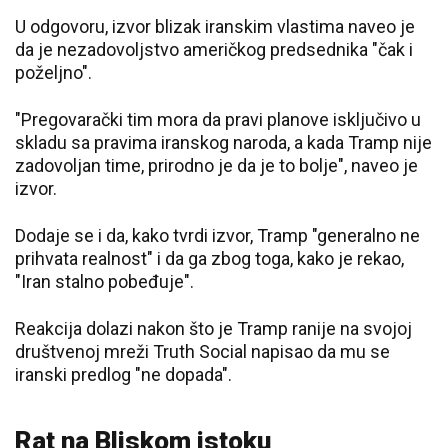
U odgovoru, izvor blizak iranskim vlastima naveo je
da je nezadovoljstvo američkog predsednika "čak i
poželjno".
"Pregovarački tim mora da pravi planove isključivo u
skladu sa pravima iranskog naroda, a kada Tramp nije
zadovoljan time, prirodno je da je to bolje", naveo je
izvor.
Dodaje se i da, kako tvrdi izvor, Tramp "generalno ne
prihvata realnost" i da ga zbog toga, kako je rekao,
"Iran stalno pobeđuje".
Reakcija dolazi nakon što je Tramp ranije na svojoj
društvenoj mreži Truth Social napisao da mu se
iranski predlog "ne dopada".
Rat na Bliskom istoku