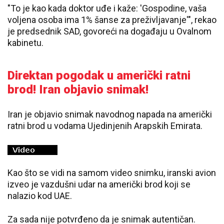
"To je kao kada doktor uđe i kaže: 'Gospodine, vaša
voljena osoba ima 1% šanse za preživljavanje'", rekao
je predsednik SAD, govoreći na događaju u Ovalnom
kabinetu.
Direktan pogodak u američki ratni
brod! Iran objavio snimak!
Iran je objavio snimak navodnog napada na američki
ratni brod u vodama Ujedinjenih Arapskih Emirata.
Kao što se vidi na samom video snimku, iranski avion
izveo je vazdušni udar na američki brod koji se
nalazio kod UAE.
Za sada nije potvrđeno da je snimak autentičan.