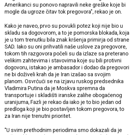
Amerikanci su ponovo napravili neke greške koje bi
mogle da ugroze čitav tok pregovora", rekao je on.
Kako je naveo, prvo su povukli potez koji nije bio u
skladu sa dogovorom, a to je pomorska blokada, koja
je u tom trenutku bila znak kršenja primirja od strane
SAD. Iako su oni prihvatili naše uslove za pregovore,
tokom tih razgovora počeli su da izlaze sa preterano
velikim zahtevima i stavovima koje su bili protivni
dogovoru, istakao je ambasador i dodao da pregovori
ne bi doživeli krah da je Iran izašao sa svojim
planom. Osvrćući se na izjavu ruskog predsednika
Vladimira Putina da je Moskva spremna da
transportuje i skladišti iranske zalihe obogaćenog
uranijuma, Fazli je rekao da iako je to bio jedan od
predloga koji je bio postavljen tokom pregovora, to
za Iran nije trenutni prioritet.
"U svim prethodnim periodima smo dokazali da je