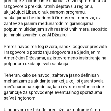
predloge za okončanje sukoba izrazio spremnost za
razgovore o prekidu ratnih dejstava u regionu,
uključujući Liban, o nuklearnom programu,
sankcijama i bezbednosti Ormuskog moreuza, uz
zahtev za jasnim međunarodnim garancijama i
potpunim ukidanjem svih restriktivnih mera, saopštio
je iranski zvaničnik za Al Džaziru.
Prema navodima tog izvora, iranski odgovor predviđa
i razgovore o postizanju dogovora sa Sjedinjenim
Američkim Državama, uz istovremeno insistiranje na
potpunom ukidanju svih sankcija.
Teheran, kako se navodi, zahteva jasno definisan
mehanizam za ukidanje sankcija koji bi garantovala
međunarodna zajednica, kao i čvrste međunarodne
garancije za sprovođenje eventualnog sporazuma
sa Vašingtonom.
U odgovoru se takođe predlaže razmatranje šireg