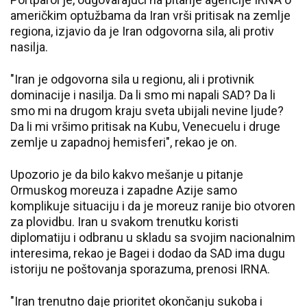
američkim optužbama da Iran vrši pritisak na zemlje
regiona, izjavio da je Iran odgovorna sila, ali protiv
nasilja.
"Iran je odgovorna sila u regionu, ali i protivnik
dominacije i nasilja. Da li smo mi napali SAD? Da li
smo mi na drugom kraju sveta ubijali nevine ljude?
Da li mi vršimo pritisak na Kubu, Venecuelu i druge
zemlje u zapadnoj hemisferi", rekao je on.
Upozorio je da bilo kakvo mešanje u pitanje
Ormuskog moreuza i zapadne Azije samo
komplikuje situaciju i da je moreuz ranije bio otvoren
za plovidbu. Iran u svakom trenutku koristi
diplomatiju i odbranu u skladu sa svojim nacionalnim
interesima, rekao je Bagei i dodao da SAD ima dugu
istoriju ne poštovanja sporazuma, prenosi IRNA.
"Iran trenutno daje prioritet okončanju sukoba i