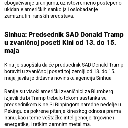
obogaćivanje uranijuma, uz istovremeno postepeno
ukidanje američkih sankcija i oslobađanje
zamrznutih iranskih sredstava.
Sinhua: Predsednik SAD Donald Tramp
u zvaničnoj poseti Kini od 13. do 15.
maja
Kina je saopštila da će predsednik SAD Donald Tramp
boraviti u zvaničnoj poseti toj zemlji od 13. do 15.
maja, javila je državna novinska agencija Sinhua.
Ranije su visoki američki zvaničnici za Blumberg
izjavili da bi Tramp trebalo tokom sastanka sa
predsednikom Kine Si Đinpingom naredne nedelje u
Pekingu da pokrene pitanje kineskog odnosa prema
Iranu, kao i teme veštačke inteligencije, trgovine i
energetike, i retkim zemnim metalima.