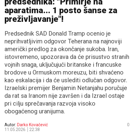
predsednika: "Primirje na
aparatima... 1 posto šanse za
preživljavanje"!
Predsednik SAD Donald Tramp ocenio je
neprihvatljivim odgovor Teherana na najnoviji
američki predlog za okončanje sukoba. Iran,
istovremeno, upozorava da će prisustvo stranih
vojnih snaga, uključujući britanske i francuske
brodove u Ormuskom moreuzu, biti shvaćeno
kao eskalacija i da će uslediti odlučan odgovor.
Izraelski premijer Benjamin Netanjahu poručuje
da rat sa Iranom nije završen i da Izrael ostaje
pri cilju sprečavanja razvoja visoko
obogaćenog uranijuma.
Autor:
Darko Kovačević
0
11.05.2026.
22:38