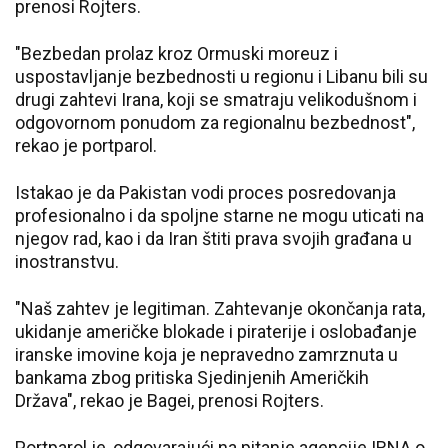
prenosi Rojters.
"Bezbedan prolaz kroz Ormuski moreuz i
uspostavljanje bezbednosti u regionu i Libanu bili su
drugi zahtevi Irana, koji se smatraju velikodušnom i
odgovornom ponudom za regionalnu bezbednost",
rekao je portparol.
Istakao je da Pakistan vodi proces posredovanja
profesionalno i da spoljne starne ne mogu uticati na
njegov rad, kao i da Iran štiti prava svojih građana u
inostranstvu.
"Naš zahtev je legitiman. Zahtevanje okončanja rata,
ukidanje američke blokade i piraterije i oslobađanje
iranske imovine koja je nepravedno zamrznuta u
bankama zbog pritiska Sjedinjenih Američkih
Država", rekao je Bagei, prenosi Rojters.
Portparol je, odgovarajući na pitanje agencije IRNA o