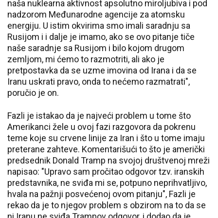
naša nuklearna aktivnost apsolutno miroljubiva i pod
nadzorom Međunarodne agencije za atomsku
energiju. U istim okvirima smo imali saradnju sa
Rusijom i i dalje je imamo, ako se ovo pitanje tiče
naše saradnje sa Rusijom i bilo kojom drugom
zemljom, mi ćemo to razmotriti, ali ako je
pretpostavka da se uzme imovina od Irana i da se
Iranu uskrati pravo, onda to nećemo razmatrati",
poručio je on.
Fazli je istakao da je najveći problem u tome što
Amerikanci žele u ovoj fazi razgovora da pokrenu
teme koje su crvene linije za Iran i što u tome imaju
preterane zahteve. Komentarišući to što je američki
predsednik Donald Tramp na svojoj društvenoj mreži
napisao: "Upravo sam pročitao odgovor tzv. iranskih
predstavnika, ne sviđa mi se, potpuno neprihvatljivo,
hvala na pažnji posvećenoj ovom pitanju", Fazli je
rekao da je to njegov problem s obzirom na to da se
ni Iranu ne sviđa Trampov odgovor, i dodao da je