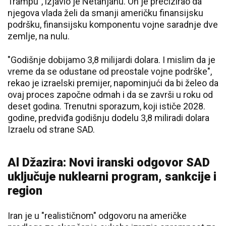
Trampu", izjavio je Netanjahu. On je precizirao da
njegova vlada želi da smanji američku finansijsku
podršku, finansijsku komponentu vojne saradnje dve
zemlje, na nulu.
"Godišnje dobijamo 3,8 milijardi dolara. I mislim da je
vreme da se odustane od preostale vojne podrške",
rekao je izraelski premijer, napominjući da bi želeo da
ovaj proces započne odmah i da se završi u roku od
deset godina. Trenutni sporazum, koji ističe 2028.
godine, predviđa godišnju dodelu 3,8 miliradi dolara
Izraelu od strane SAD.
Al Džazira: Novi iranski odgovor SAD
uključuje nuklearni program, sankcije i
region
Iran je u "realističnom" odgovoru na američke