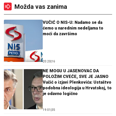
Možda vas zanima
VUČIĆ O NIS-U: Nadamo se da
ćemo u narednim nedeljama to
moći da završimo
20:20
|
16
NE MOGU U JASENOVAC DA
POLOŽIM CVEĆE, SVE JE JASNO
Vučić o izjavi Plenkovića: Ustaštvo
podobna ideologija u Hrvatskoj, to
je odavno logično
19:01
|
35