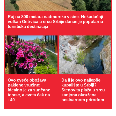
Raj na 800 metara nadmorske visine: Nekadašnji
vulkan Ostrvica u srcu Srbije danas je popularna
turistička destinacija
Ovo cveće obožava
Da li je ovo najlepše
paklene vrućine:
kupalište u Srbiji?
Idealno je za sunčane
Stenovita plaža u srcu
terase, a cveta čak na
kanjona okružena
+40
nestvarnom prirodom