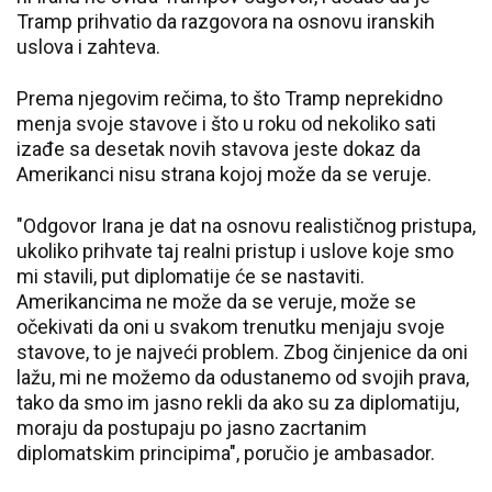
Tramp prihvatio da razgovora na osnovu iranskih
uslova i zahteva.
Prema njegovim rečima, to što Tramp neprekidno
menja svoje stavove i što u roku od nekoliko sati
izađe sa desetak novih stavova jeste dokaz da
Amerikanci nisu strana kojoj može da se veruje.
"Odgovor Irana je dat na osnovu realističnog pristupa,
ukoliko prihvate taj realni pristup i uslove koje smo
mi stavili, put diplomatije će se nastaviti.
Amerikancima ne može da se veruje, može se
očekivati da oni u svakom trenutku menjaju svoje
stavove, to je najveći problem. Zbog činjenice da oni
lažu, mi ne možemo da odustanemo od svojih prava,
tako da smo im jasno rekli da ako su za diplomatiju,
moraju da postupaju po jasno zacrtanim
diplomatskim principima", poručio je ambasador.