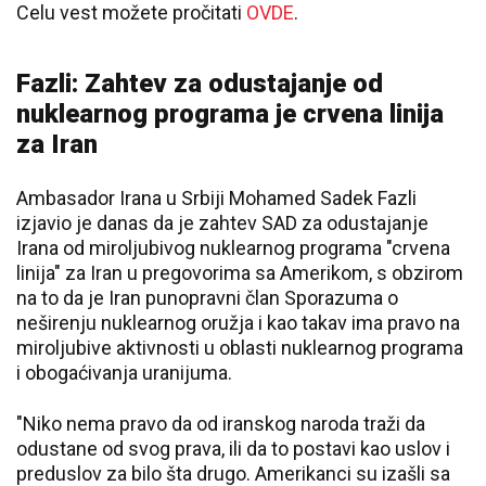
Celu vest možete pročitati
OVDE
.
Fazli: Zahtev za odustajanje od
nuklearnog programa je crvena linija
za Iran
Ambasador Irana u Srbiji Mohamed Sadek Fazli
izjavio je danas da je zahtev SAD za odustajanje
Irana od miroljubivog nuklearnog programa "crvena
linija" za Iran u pregovorima sa Amerikom, s obzirom
na to da je Iran punopravni član Sporazuma o
neširenju nuklearnog oružja i kao takav ima pravo na
miroljubive aktivnosti u oblasti nuklearnog programa
i obogaćivanja uranijuma.
"Niko nema pravo da od iranskog naroda traži da
odustane od svog prava, ili da to postavi kao uslov i
preduslov za bilo šta drugo. Amerikanci su izašli sa