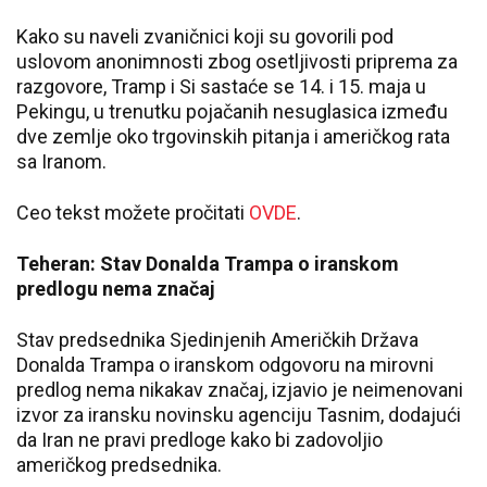
Kako su naveli zvaničnici koji su govorili pod
uslovom anonimnosti zbog osetljivosti priprema za
razgovore, Tramp i Si sastaće se 14. i 15. maja u
Pekingu, u trenutku pojačanih nesuglasica između
dve zemlje oko trgovinskih pitanja i američkog rata
sa Iranom.
Ceo tekst možete pročitati
OVDE
.
Teheran: Stav Donalda Trampa o iranskom
predlogu nema značaj
Stav predsednika Sjedinjenih Američkih Država
Donalda Trampa o iranskom odgovoru na mirovni
predlog nema nikakav značaj, izjavio je neimenovani
izvor za iransku novinsku agenciju Tasnim, dodajući
da Iran ne pravi predloge kako bi zadovoljio
američkog predsednika.