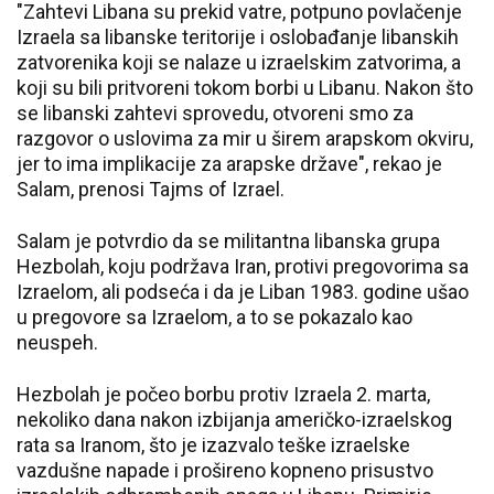
"Zahtevi Libana su prekid vatre, potpuno povlačenje
Izraela sa libanske teritorije i oslobađanje libanskih
zatvorenika koji se nalaze u izraelskim zatvorima, a
koji su bili pritvoreni tokom borbi u Libanu. Nakon što
se libanski zahtevi sprovedu, otvoreni smo za
razgovor o uslovima za mir u širem arapskom okviru,
jer to ima implikacije za arapske države", rekao je
Salam, prenosi Tajms of Izrael.
Salam je potvrdio da se militantna libanska grupa
Hezbolah, koju podržava Iran, protivi pregovorima sa
Izraelom, ali podseća i da je Liban 1983. godine ušao
u pregovore sa Izraelom, a to se pokazalo kao
neuspeh.
Hezbolah je počeo borbu protiv Izraela 2. marta,
nekoliko dana nakon izbijanja američko-izraelskog
rata sa Iranom, što je izazvalo teške izraelske
vazdušne napade i prošireno kopneno prisustvo