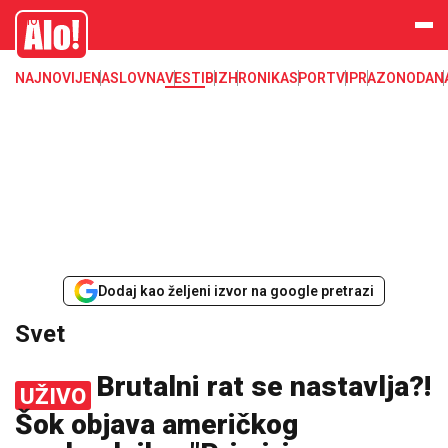
Svet, Ruske vesti, Planeta, Region
Alo
NAJNOVIJE
NASLOVNA
VESTI
BIZ
HRONIKA
SPORT
VIP
RAZONODA
N
Dodaj kao željeni izvor na google pretrazi
Svet
Brutalni rat se nastavlja?!
UŽIVO
Šok objava američkog