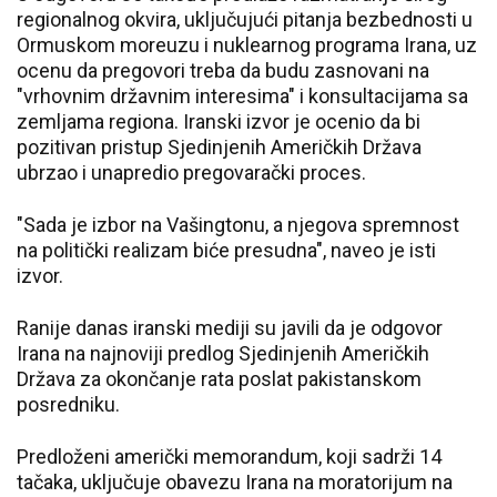
regionalnog okvira, uključujući pitanja bezbednosti u
Ormuskom moreuzu i nuklearnog programa Irana, uz
ocenu da pregovori treba da budu zasnovani na
"vrhovnim državnim interesima" i konsultacijama sa
zemljama regiona. Iranski izvor je ocenio da bi
pozitivan pristup Sjedinjenih Američkih Država
ubrzao i unapredio pregovarački proces.
"Sada je izbor na Vašingtonu, a njegova spremnost
na politički realizam biće presudna", naveo je isti
izvor.
Ranije danas iranski mediji su javili da je odgovor
Irana na najnoviji predlog Sjedinjenih Američkih
Država za okončanje rata poslat pakistanskom
posredniku.
Predloženi američki memorandum, koji sadrži 14
tačaka, uključuje obavezu Irana na moratorijum na