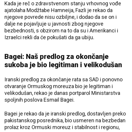
Kada je reč o zdravstvenom stanju vrhovnog vođe
ajatolaha Modžtabe Hamneija, Fazli je rekao da
njegove povrede nisu ozbiljne, i dodao da se on i
dalje ne pojavljuje u javnosti zbog njegove
bezbednosti, s obzirom na to da su i Amerikanci i
Izraelci rekli da će pokušati da ga ubiju.
Bagei: Naš predlog za okončanje
sukoba je bio legitiman i velikodušan
Iranski predlog za okončanje rata sa SAD i ponovno
otvaranje Ormuskog moreuza bio je legitiman i
velikodušan, rekao je danas portparol Ministarstva
spoljnih poslova Esmail Bagei.
Bagei je rekao da je iranski predlog, dostavljen preko
pakistanskog posrednika, bio usmeren na bezbedan
prolaz kroz Ormuski moreuz i stabilnost i regionu,