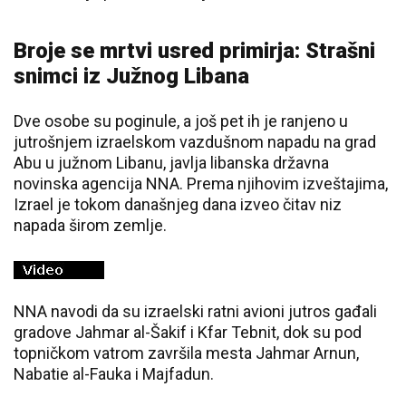
Broje se mrtvi usred primirja: Strašni
snimci iz Južnog Libana
Dvе osobe su poginule, a još pet ih je ranjeno u
jutrošnjem izraelskom vazdušnom napadu na grad
Abu u južnom Libanu, javlja libanska državna
novinska agencija NNA. Prema njihovim izveštajima,
Izrael je tokom današnjeg dana izveo čitav niz
napada širom zemlje.
NNA navodi da su izraelski ratni avioni jutros gađali
gradove Jahmar al-Šakif i Kfar Tebnit, dok su pod
topničkom vatrom završila mesta Jahmar Arnun,
Nabatie al-Fauka i Majfadun.