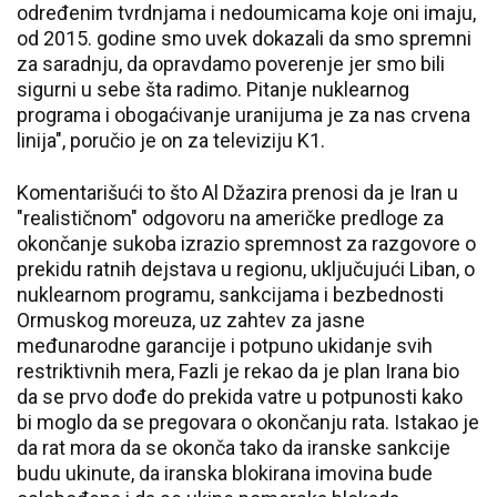
određenim tvrdnjama i nedoumicama koje oni imaju,
od 2015. godine smo uvek dokazali da smo spremni
za saradnju, da opravdamo poverenje jer smo bili
sigurni u sebe šta radimo. Pitanje nuklearnog
programa i obogaćivanje uranijuma je za nas crvena
linija", poručio je on za televiziju K1.
Komentarišući to što Al Džazira prenosi da je Iran u
"realističnom" odgovoru na američke predloge za
okončanje sukoba izrazio spremnost za razgovore o
prekidu ratnih dejstava u regionu, uključujući Liban, o
nuklearnom programu, sankcijama i bezbednosti
Ormuskog moreuza, uz zahtev za jasne
međunarodne garancije i potpuno ukidanje svih
restriktivnih mera, Fazli je rekao da je plan Irana bio
da se prvo dođe do prekida vatre u potpunosti kako
bi moglo da se pregovara o okončanju rata. Istakao je
da rat mora da se okonča tako da iranske sankcije
budu ukinute, da iranska blokirana imovina bude