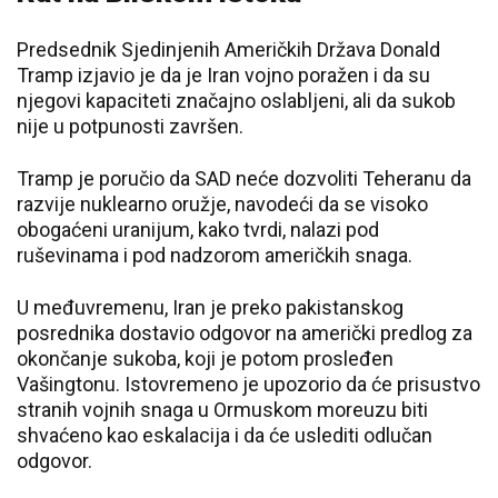
Predsednik Sjedinjenih Američkih Država Donald
Tramp izjavio je da je Iran vojno poražen i da su
njegovi kapaciteti značajno oslabljeni, ali da sukob
nije u potpunosti završen.
Tramp je poručio da SAD neće dozvoliti Teheranu da
razvije nuklearno oružje, navodeći da se visoko
obogaćeni uranijum, kako tvrdi, nalazi pod
ruševinama i pod nadzorom američkih snaga.
U međuvremenu, Iran je preko pakistanskog
posrednika dostavio odgovor na američki predlog za
okončanje sukoba, koji je potom prosleđen
Vašingtonu. Istovremeno je upozorio da će prisustvo
stranih vojnih snaga u Ormuskom moreuzu biti
shvaćeno kao eskalacija i da će uslediti odlučan
odgovor.