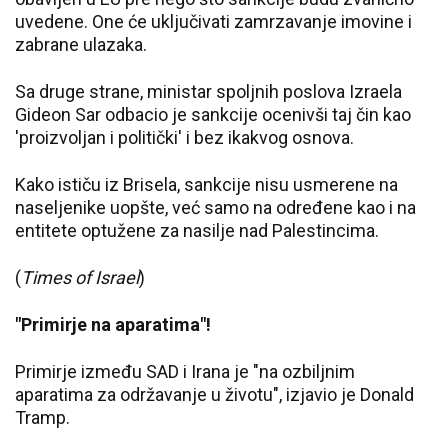
uvedene. One će uključivati zamrzavanje imovine i
zabrane ulazaka.
Sa druge strane, ministar spoljnih poslova Izraela
Gideon Sar odbacio je sankcije ocenivši taj čin kao
'proizvoljan i politički' i bez ikakvog osnova.
Kako ističu iz Brisela, sankcije nisu usmerene na
naseljenike uopšte, već samo na određene kao i na
entitete optužene za nasilje nad Palestincima.
(
Times of Israel
)
"Primirje na aparatima"!
Primirje između SAD i Irana je "na ozbiljnim
aparatima za održavanje u životu", izjavio je Donald
Tramp.