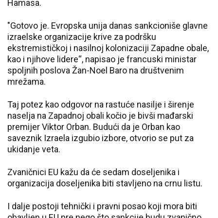
Hamasa.
"Gotovo je. Evropska unija danas sankcioniše glavne
izraelske organizacije krive za podršku
ekstremističkoj i nasilnoj kolonizaciji Zapadne obale,
kao i njihove lidere“, napisao je francuski ministar
spoljnih poslova Žan-Noel Baro na društvenim
mrežama.
Taj potez kao odgovor na rastuće nasilje i širenje
naselja na Zapadnoj obali kočio je bivši mađarski
premijer Viktor Orban. Budući da je Orban kao
saveznik Izraela izgubio izbore, otvorio se put za
ukidanje veta.
Zvaničnici EU kažu da će sedam doseljenika i
organizacija doseljenika biti stavljeno na crnu listu.
I dalje postoji tehnički i pravni posao koji mora biti
obavljen u EU pre nego što sankcije budu zvanično