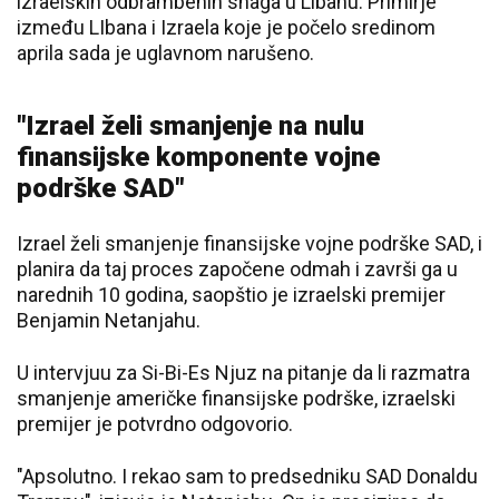
izraelskih odbrambenih snaga u Libanu. Primirje
između LIbana i Izraela koje je počelo sredinom
aprila sada je uglavnom narušeno.
"Izrael želi smanjenje na nulu
finansijske komponente vojne
podrške SAD"
Izrael želi smanjenje finansijske vojne podrške SAD, i
planira da taj proces započene odmah i završi ga u
narednih 10 godina, saopštio je izraelski premijer
Benjamin Netanjahu.
U intervjuu za Si-Bi-Es Njuz na pitanje da li razmatra
smanjenje američke finansijske podrške, izraelski
premijer je potvrdno odgovorio.
"Apsolutno. I rekao sam to predsedniku SAD Donaldu