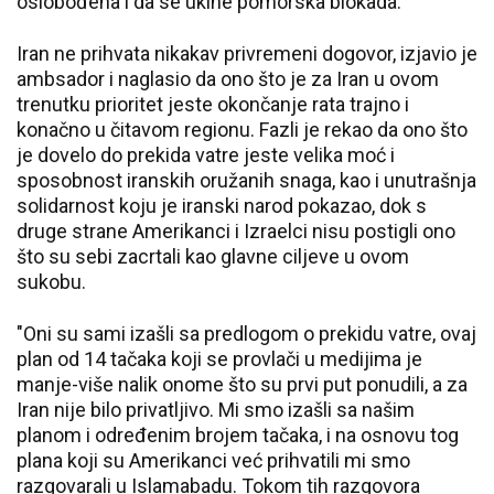
oslobođena i da se ukine pomorska blokada.
Iran ne prihvata nikakav privremeni dogovor, izjavio je
ambsador i naglasio da ono što je za Iran u ovom
trenutku prioritet jeste okončanje rata trajno i
konačno u čitavom regionu. Fazli je rekao da ono što
je dovelo do prekida vatre jeste velika moć i
sposobnost iranskih oružanih snaga, kao i unutrašnja
solidarnost koju je iranski narod pokazao, dok s
druge strane Amerikanci i Izraelci nisu postigli ono
što su sebi zacrtali kao glavne ciljeve u ovom
sukobu.
"Oni su sami izašli sa predlogom o prekidu vatre, ovaj
plan od 14 tačaka koji se provlači u medijima je
manje-više nalik onome što su prvi put ponudili, a za
Iran nije bilo privatljivo. Mi smo izašli sa našim
planom i određenim brojem tačaka, i na osnovu tog
plana koji su Amerikanci već prihvatili mi smo
razgovarali u Islamabadu. Tokom tih razgovora