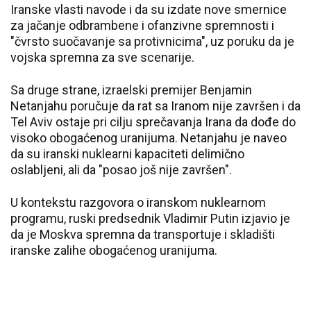
Iranske vlasti navode i da su izdate nove smernice
za jačanje odbrambene i ofanzivne spremnosti i
"čvrsto suočavanje sa protivnicima", uz poruku da je
vojska spremna za sve scenarije.
Sa druge strane, izraelski premijer Benjamin
Netanjahu poručuje da rat sa Iranom nije završen i da
Tel Aviv ostaje pri cilju sprečavanja Irana da dođe do
visoko obogaćenog uranijuma. Netanjahu je naveo
da su iranski nuklearni kapaciteti delimično
oslabljeni, ali da "posao još nije završen".
U kontekstu razgovora o iranskom nuklearnom
programu, ruski predsednik Vladimir Putin izjavio je
da je Moskva spremna da transportuje i skladišti
iranske zalihe obogaćenog uranijuma.