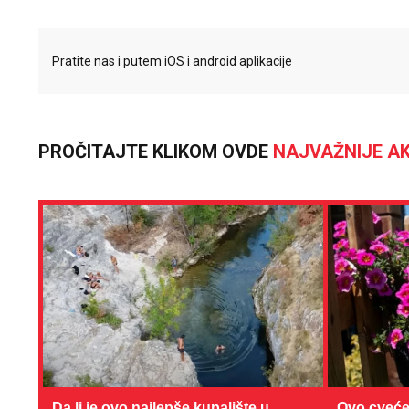
Pratite nas i putem iOS i android aplikacije
PROČITAJTE KLIKOM OVDE
NAJVAŽNIJE AK
Da li je ovo najlepše kupalište u
Ovo cveće