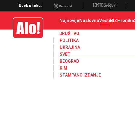
Svet, Ruske vesti, Planeta, Region
Uvek u toku.
Najnovije
Naslovna
Vesti
BIZ
Hronika
Alo
DRUŠTVO
POLITIKA
UKRAJINA
SVET
BEOGRAD
KIM
ŠTAMPANO IZDANJE