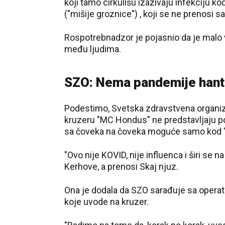
koji tamo cirkulišu izazivaju infekciju k
("mišije groznice") , koji se ne prenosi 
Rospotrebnadzor je pojasnio da je malo ver
među ljudima.
SZO: Nema pandemije hant
Podestimo, Svetska zdravstvena organiza
kruzeru "MC Hondus" ne predstavljaju po
sa čoveka na čoveka moguće samo kod "
"Ovo nije KOVID, nije influenca i širi se n
Kerhove, a prenosi Skaj njuz.
Ona je dodala da SZO sarađuje sa operat
koje uvode na kruzer.