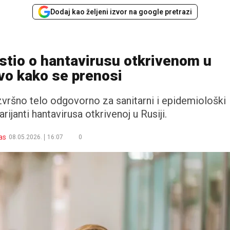
Dodaj kao željeni izvor na google pretrazi
stio o hantavirusu otkrivenom u
evo kako se prenosi
ršno telo odgovorno za sanitarni i epidemiološki
rijanti hantavirusa otkrivenoj u Rusiji.
as
08.05.2026.
16:07
0