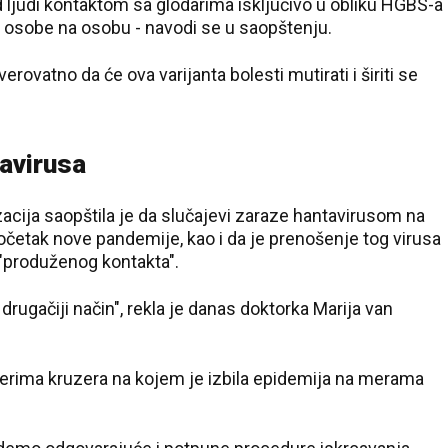
od ljudi kontaktom sa glodarima isključivo u obliku HGBS-a
sa osobe na osobu - navodi se u saopštenju.
ovatno da će ova varijanta bolesti mutirati i širiti se
avirusa
cija saopštila je da slučajevi zaraze hantavirusom na
četak nove pandemije, kao i da je prenošenje tog virusa
produženog kontakta".
a drugačiji način", rekla je danas doktorka Marija van
erima kruzera na kojem je izbila epidemija na merama