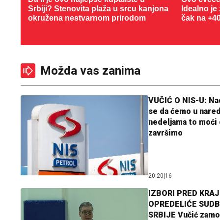
Srbiji? Stenovita plaža u srcu kanjona
Idealno je
okružena nestvarnom prirodom
čak na +4
Možda vas zanima
VUČIĆ O NIS-U: N
se da ćemo u nare
nedeljama to moći 
završimo
20:20
|
16
IZBORI PRED KRAJ
OPREDELIĆE SUDB
SRBIJE Vučić zamo