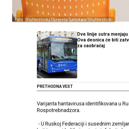
Foto: Shutterstock | Elizaveta Galitckaia/Shutterstock
Dve linije sutra menjaju
Ova deonica će biti zat
za saobraćaj
PRETHODNA VEST
Varijanta hantavirusa identifikovana u Ru
Rospotrebnadzora.
- U Ruskoj Federaciji i susednim zemljama