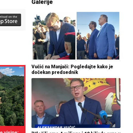
Galerije
Vučić na Manjači: Pogledajte kako je
dočekan predsednik
 visine: