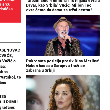
"Uložili smo 4 miliona i 10 hiljada evra u
u srcu
Drvar, kao Srbija" Vučić: Milion i po
ristička
evra ćemo da damo za tržni centar!
JASENOVAC
CVEĆE,
Pokrenuta peticija protiv Dina Merlina!
 Vučić o
Nakon haosa u Sarajevu traži se
ića:
zabrana u Srbiji
obna
rvatskoj, to
ično
135
A U RUMU
građane: