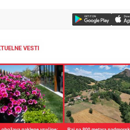
TUELNE VESTI
 obožava paklene vrućine:
Raj na 800 metara nadmorske