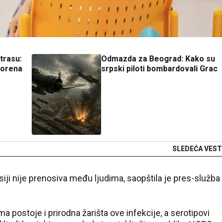
 trasu:
Odmazda za Beograd: Kako su
vorena
srpski piloti bombardovali Grac
SLEDEĆA VEST
siji nije prenosiva među ljudima, saopštila je pres-služba
 postoje i prirodna žarišta ove infekcije, a serotipovi