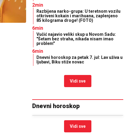
2min
Razbijena narko-grupa: U teretnom vozilu
otkriveni kokain i marihuana, zaplenjeno
85 kilograma droge! (FOTO)
6min
Vučić najavio veliki skup u Novom Sadu:
"Šetam bez straha, nikada nisam imao
problem"
6min
Dnevni horoskop za petak 7. jul: Lav uživa u
ljubavi, Biku stiže novac
Vidi sve
Dnevni horoskop
Vidi sve