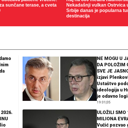
 za sunčane terase, a cveta
Nekadašnji vulkan Ostrvica 
0
Srbije danas je popularna tu
destinacija
adamo
NE MOGU U 
dnim
DA POLOŽIM 
da
SVE JE JASNO
izjavi Plenkov
Ustaštvo pod
ideologija u H
je odavno log
19:01
|
35
 2026.
ULOŽILI SMO 
INU
MILIONA EVR
lio
Vučić pozvao 