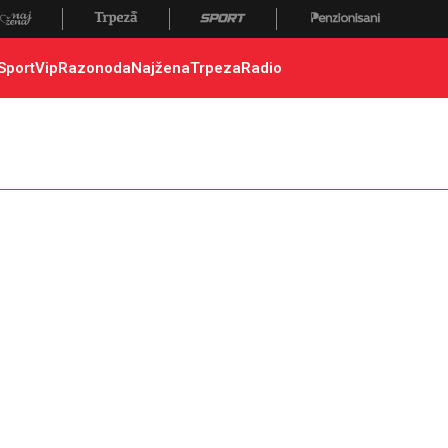
Sport
Vip
Razonoda
Najžena
Trpeza
Radio