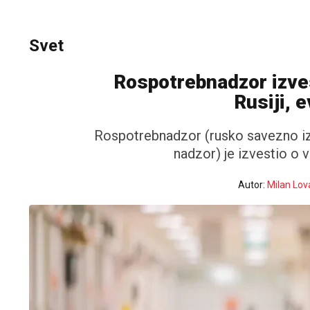
Svet
Rospotrebnadzor izve
Rusiji, 
Rospotrebnadzor (rusko savezno izv
nadzor) je izvestio o va
Autor:
Milan Lov