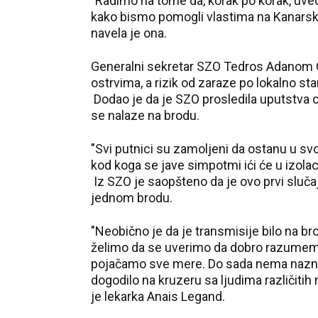
"Radimo na tome da, korak po korak, uv
kako bismo pomogli vlastima na Kanarskim
navela je ona.
Generalni sekretar SZO Tedros Adanom G
ostrvima, a rizik od zaraze po lokalno st
Dodao je da je SZO prosledila uputstva o
se nalaze na brodu.
"Svi putnici su zamoljeni da ostanu u sv
kod koga se jave simpotmi ići će u izolaci
Iz SZO je saopšteno da je ovo prvi sluč
jednom brodu.
"Neobično je da je transmisije bilo na b
želimo da se uverimo da dobro razumemo 
pojačamo sve mere. Do sada nema naznaka
dogodilo na kruzeru sa ljudima različitih n
je lekarka Anais Legand.