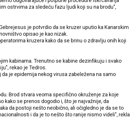
edemo odgovarajuće i potpune procedure iskrcavanja
 ostrvima za sledeću fazu ljudi koji su na brodu",
ebrejesus je potvrdio da se kruzer uputio ka Kanarskim
anovništvo opisao je kao nizak.
peratorima kruzera kako da se brinu o zdravlju onih koji
ojim kabinama. Trenutno se kabine dezinfikuju i svako
ju", rekao je Tedros.
aj da je epidemija nekog virusa zabeležena na samo
35 °C
rodu. Brod stvara veoma specifično okruženje za koje
Loznica
kako se prenos dogodio i, što je najvažnije, da
 da postoji nešto neobično, ali očigledno je da se to
acionalnosti i da je to nešto što ranije nismo videli", rekla