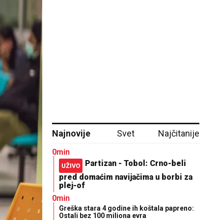
Najnovije
Svet
Najčitanije
0min
Partizan - Tobol: Crno-beli
UŽIVO
pred domaćim navijačima u borbi za
plej-of
0min
Greška stara 4 godine ih koštala papreno:
Ostali bez 100 miliona evra