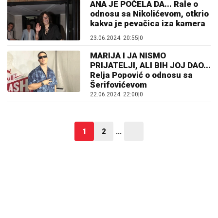
ANA JE POČELA DA... Rale o
odnosu sa Nikolićevom, otkrio
kakva je pevačica iza kamera
23.06.2024. 20:55
|
0
MARIJA I JA NISMO
PRIJATELJI, ALI BIH JOJ DAO...
Relja Popović o odnosu sa
Šerifovićevom
22.06.2024. 22:00
|
0
1
2
...