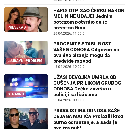
05.05.2026. 19:00
|
0
HARIS OTPISAO ĆERKU NAKON
MELININE UDAJE! Jednim
potezom potvrdio da je
precrtao Đinu!
PRESEKAO
20.04.2026. 11:00
|
0
PROCENITE STABILNOST
VAŠEG ODNOSA Odgovori na
ova dva pitanja mogu da
predvide razvod
LJUBAVNI PROBLEMI
18.04.2026. 12:30
|
0
UŽAS! DEVOJKA UMRLA OD
GUŠENJA PRILIKOM GRUBOG
ODNOSA Dečko završio u
policiji sa lisicama
STRAŠNO
11.04.2026. 09:00
|
0
PRAVA ISTINA ODNOSA SAŠE I
DEJANA MATIĆA Prolazili kroz
burno odrastanje, a sada je
sve iza njih!