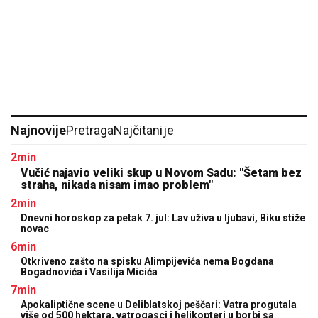
Najnovije
Pretraga
Najčitanije
2min
Vučić najavio veliki skup u Novom Sadu: "Šetam bez
straha, nikada nisam imao problem"
2min
Dnevni horoskop za petak 7. jul: Lav uživa u ljubavi, Biku stiže
novac
6min
Otkriveno zašto na spisku Alimpijevića nema Bogdana
Bogadnovića i Vasilija Micića
7min
Apokaliptične scene u Deliblatskoj peščari: Vatra progutala
više od 500 hektara, vatrogasci i helikopteri u borbi sa