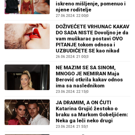
iskreno mišljenje, pomenuo i
njene roditelje
27.06.2024. 22:00
|
0
DOŽIVEĆETE VRHUNAC KAKAV
DO SADA NISTE Dovoljno je da
vam muškarac postavi OVO
PITANJE tokom odnosa i
UZBUDIĆETE SE kao nikad
26.06.2024. 21:00
|
3
NE MAZIM SE SA SINOM,
MNOGO JE NEMIRAN Maja
Berović otkrila kakav odnos
ima sa naslednikom
23.06.2024. 22:15
|
0
JA DRAMIM, A ON ĆUTI
Katarina Grujić žestoko o
braku sa Markom Gobeljićem:
Neka ga leči neko drugi
23.06.2024. 21:55
|
1