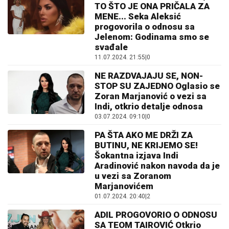
TO ŠTO JE ONA PRIČALA ZA
MENE... Seka Aleksić
progovorila o odnosu sa
Jelenom: Godinama smo se
svađale
11.07.2024. 21:55
|
0
NE RAZDVAJAJU SE, NON-
STOP SU ZAJEDNO Oglasio se
Zoran Marjanović o vezi sa
Indi, otkrio detalje odnosa
03.07.2024. 09:10
|
0
PA ŠTA AKO ME DRŽI ZA
BUTINU, NE KRIJEMO SE!
Šokantna izjava Indi
Aradinović nakon navoda da je
u vezi sa Zoranom
Marjanovićem
01.07.2024. 20:40
|
2
ADIL PROGOVORIO O ODNOSU
SA TEOM TAIROVIĆ Otkrio