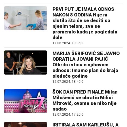
PRVI PUT JE IMALA ODNOS
NAKON 8 GODINA Nije ni
slutila šta će se desiti sa
njenim telom, sve se
promenilo kada je pogledala
dole
17.08.2024. 19:05
|
0
MARIJA ŠERIFOVIĆ SE JAVNO
OBRATILA JOVANI PAJIĆ
Otkrila istinu o njihovom
odnosu: Imamo plan do kraja
sledeće godine
12.07.2024. 18:40
|
0
ŠOK DAN PRED FINALE Milan
Milošević se obratio Milici
Mitrović, ovome se niko nije
nadao
12.07.2024. 17:20
|
0
IRITIRALA SAM KARLEUŠU, A