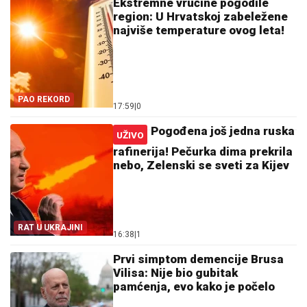
Ekstremne vrućine pogodile
region: U Hrvatskoj zabeležene
najviše temperature ovog leta!
PAO REKORD
17:59
|
0
Pogođena još jedna ruska
UŽIVO
rafinerija! Pečurka dima prekrila
nebo, Zelenski se sveti za Kijev
RAT U UKRAJINI
16:38
|
1
Prvi simptom demencije Brusa
Vilisa: Nije bio gubitak
pamćenja, evo kako je počelo