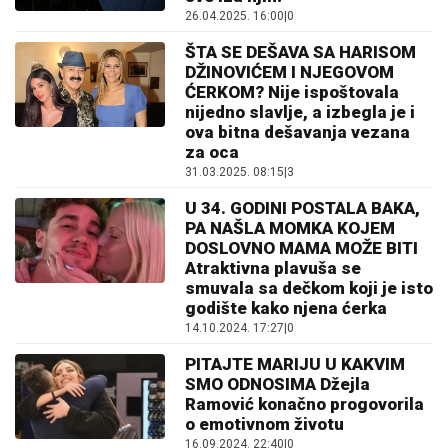
26.04.2025. 16:00
|
0
ŠTA SE DEŠAVA SA HARISOM
DŽINOVIĆEM I NJEGOVOM
ĆERKOM? Nije ispoštovala
nijedno slavlje, a izbegla je i
ova bitna dešavanja vezana
za oca
31.03.2025. 08:15
|
3
U 34. GODINI POSTALA BAKA,
PA NAŠLA MOMKA KOJEM
DOSLOVNO MAMA MOŽE BITI
Atraktivna plavuša se
smuvala sa dečkom koji je isto
godište kako njena ćerka
14.10.2024. 17:27
|
0
PITAJTE MARIJU U KAKVIM
SMO ODNOSIMA Džejla
Ramović konačno progovorila
o emotivnom životu
16.09.2024. 22:40
|
0