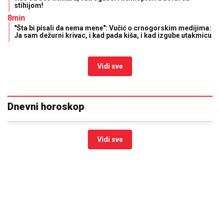
stihijom!
8min
"Šta bi pisali da nema mene": Vučić o crnogorskim medijima:
Ja sam dežurni krivac, i kad pada kiša, i kad izgube utakmicu
Vidi sve
Dnevni horoskop
Vidi sve