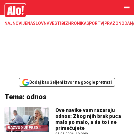
Alo
NAJNOVIJE
NASLOVNA
VESTI
BIZ
HRONIKA
SPORT
VIP
RAZONODA
N
Dodaj kao željeni izvor na google pretrazi
Tema: odnos
Ove navike vam razaraju
odnos: Zbog njih brak puca
malo po malo, a da to i ne
primećujete
RAZVOD JE PRED
VRATIMA