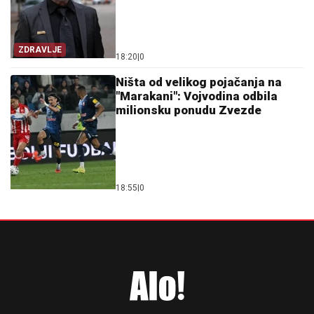
ZDRAVLJE
18:20
|
0
Ništa od velikog pojačanja na
"Marakani": Vojvodina odbila
milionsku ponudu Zvezde
18:55
|
0