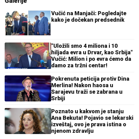
Galerije
Vučić na Manjači: Pogledajte
kako je dočekan predsednik
"Uložili smo 4 miliona i 10
hiljada evra u Drvar, kao Srbija"
Vučić: Milion i po evra ćemo da
damo za tržni centar!
Pokrenuta peticija protiv Dina
Merlina! Nakon haosa u
Sarajevu traži se zabrana u
Srbiji
Poznato u kakvom je stanju
Ana Bekuta! Pojavio se lekarski
izveštaj, ovo je prava istina o
njenom zdravlju