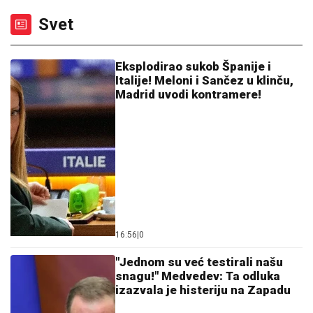
Goce Tržan objavila sliku iz provoda, mreže se usijale
JOKIĆ GLEDA U NEVERICI:
Amerikanci ostali zapanjeni, šta to radi
Denver?
Zaboravite na klimu i vrele letnje noći:
Trik sa čarapama hladi bolje od bilo
kog uređaja
(FOTO) VOZ NALETEO NA OSOBU KOD ZEMUNA