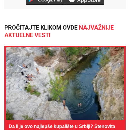
PROČITAJTE KLIKOM OVDE
NAJVAŽNIJE
AKTUELNE VESTI
Da li je ovo najlepše kupalište u Srbiji? Stenovita