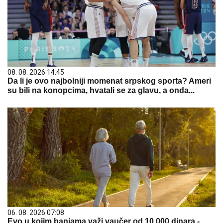
08. 08. 2026 14:45
Da li je ovo najbolniji momenat srpskog sporta? Ameri
su bili na konopcima, hvatali se za glavu, a onda...
06. 08. 2026 07:08
Evo u kojim banjama važi vaučer od 10.000 dinara -