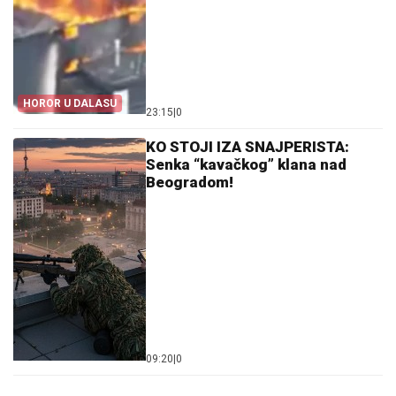
HOROR U DALASU
23:15
|
0
KO STOJI IZA SNAJPERISTA:
Senka “kavačkog” klana nad
Beogradom!
09:20
|
0