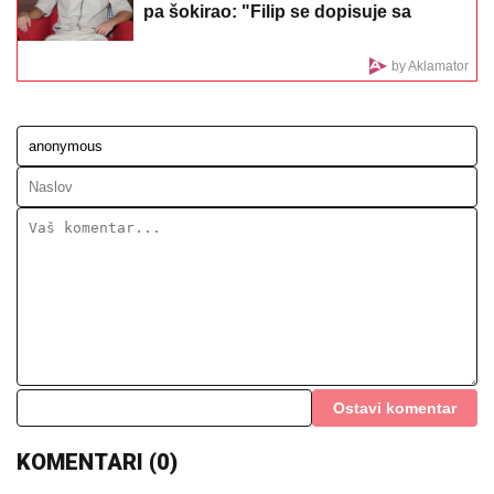
detalji
FILMSKA POTERA U NOVOM SADU!
"Pali" pljačkaši iz "audija": Ojadili
poznatu brzu hranu, a onda je usledila
munjevita akcija policije (FOTO)
"IRAN JE BLIZU DOGOVORA":
Hitno
se oglasio Arakči
(FOTO) MINI BELA HALJINA I IZVAJANE NOGE
Ćerka