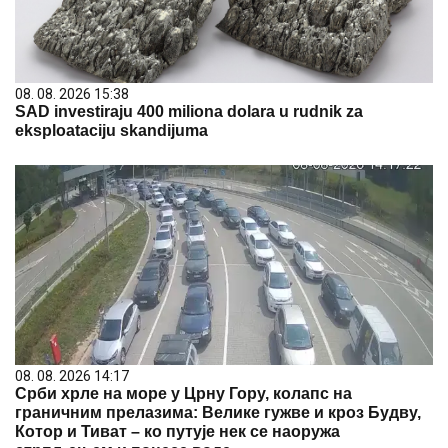
08. 08. 2026 15:38
SAD investiraju 400 miliona dolara u rudnik za
eksploataciju skandijuma
08. 08. 2026 14:17
Срби хрле на море у Црну Гору, колапс на
граничним прелазима: Велике гужве и кроз Будву,
Котор и Тиват – ко путује нек се наоружа