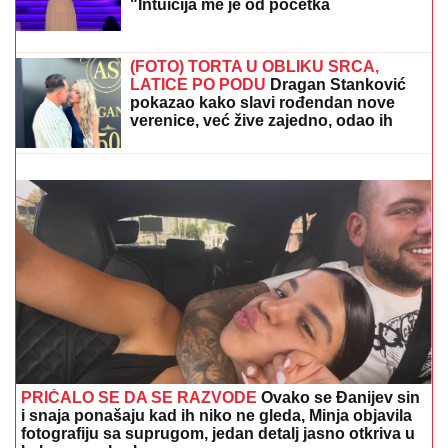
PEVAČICA TRPELA NASILJE OD
BIVŠEG PARTNERA
Sada objasnila
kako prepoznati MANIPULATORA:
"Intuicija me je od početka
upozoravala"
Voditeljki RTS-a TELO CELO U MIŠIĆIMA, skinula se
u bikini i pokazala RASNE OBLINE Skroz joj
popustile kočnice, slike sa odmora napravile dar-mar
(FOTO) TORTA U OBLIKU SRCA,
LATICE PO PODU
Dragan Stanković
pokazao kako slavi rođendan nove
verenice, već žive zajedno, odao ih