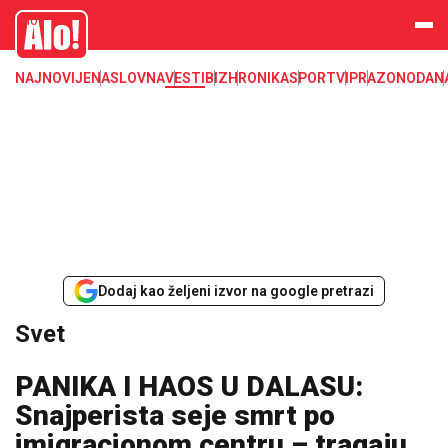
Svet, Ruske vesti, Planeta, Region
Alo
NAJNOVIJE
NASLOVNA
VESTI
BIZ
HRONIKA
SPORT
VIP
RAZONODA
N
Dodaj kao željeni izvor na google pretrazi
Svet
PANIKA I HAOS U DALASU:
Snajperista seje smrt po
imigracionom centru – tragaju