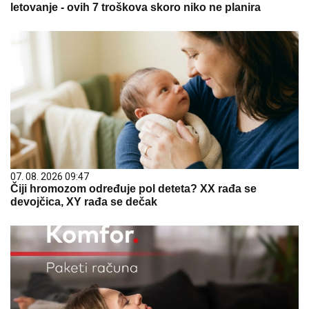
letovanje - ovih 7 troškova skoro niko ne planira
07. 08. 2026 09:47
Čiji hromozom određuje pol deteta? XX rađa se
devojčica, XY rađa se dečak