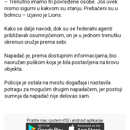
– Trenutno imamo tri povređene osobe. Još uvek
nismo sigurni u kakvom su stanju. Prebačeni su u
bolnicu – izjavio je Lions.
Kako se dalje navodi, dok su se federalni agenti
približavali osumnjičenom, on je u jednom trenutku
okrenuo oružje prema sebi.
Napadač je, prema dostupnim informacijama, bio
naoružan puškom koja je bila postavljena na krovu
objekta.
Policija je ostala na mestu događaja i nastavila
potragu za mogućim drugim napadačem, jer postoji
sumnja da napadač nije delovao sam.
Pratite nas i putem iOS i android aplikacije