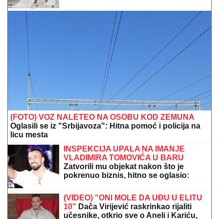
"ŽIVOT KOJI ČUVAM VIŠE OD SVOG"
Bojana Barović se oglasila posebnim
razlogom, emocije je savladale:
"Prošlo je 10 godina"
CECA STIGLA U CRNU GORU! U
šik
izdanju došla na aerodrom, sačekao je
crni kombi: "U papučama sam, skršiću
se" (VIDEO)
TAMARA ĐURIĆ DAJE 560.000 EVRA KAO JEMSTVO
ZA BIVŠEG MUŽA
Želi da se brani sa slobode:
"Verujem da bi i on to uradio za mene", ovo su svi