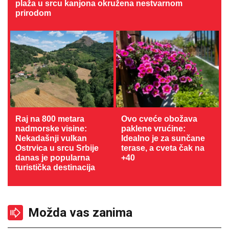
plaža u srcu kanjona okružena nestvarnom
prirodom
Raj na 800 metara
Ovo cveće obožava
nadmorske visine:
paklene vrućine:
Nekadašnji vulkan
Idealno je za sunčane
Ostrvica u srcu Srbije
terase, a cveta čak na
danas je popularna
+40
turistička destinacija
Možda vas zanima