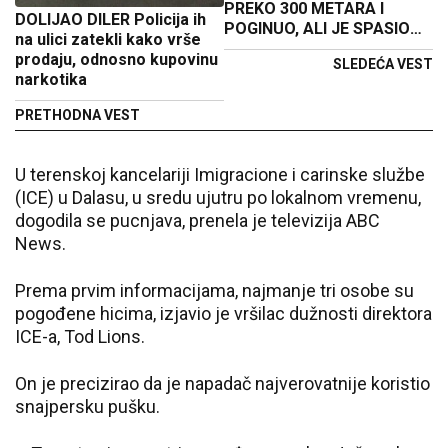
PREKO 300 METARA I
DOLIJAO DILER Policija ih
POGINUO, ALI JE SPASIO
na ulici zatekli kako vrše
PRIJATELJE Ovo je
prodaju, odnosno kupovinu
SLEDEĆA VEST
jedinstveni Planinarski dom
narkotika
u selu Stublo podignut u
njegovu čast
PRETHODNA VEST
U terenskoj kancelariji Imigracione i carinske službe
(ICE) u Dalasu, u sredu ujutru po lokalnom vremenu,
dogodila se pucnjava, prenela je televizija ABC
News.
Prema prvim informacijama, najmanje tri osobe su
pogođene hicima, izjavio je vršilac dužnosti direktora
ICE-a, Tod Lions.
On je precizirao da je napadač najverovatnije koristio
snajpersku pušku.