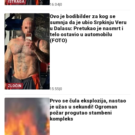
ISTRAGA
16:04
|
0
Ovo je bodibilder za kog se
sumnja da je ubio Srpkinju Veru
u Dalasu: Pretukao je nasmrt i
telo ostavio u automobilu
(FOTO)
ZLOČIN
15:55
|
0
Prvo se čula eksplozija, nastao
je užas u sekundi! Ogroman
požar progutao stambeni
kompleks