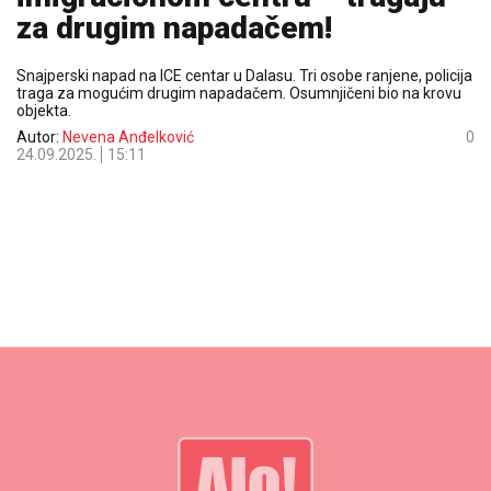
za drugim napadačem!
Snajperski napad na ICE centar u Dalasu. Tri osobe ranjene, policija
traga za mogućim drugim napadačem. Osumnjičeni bio na krovu
objekta.
Autor:
Nevena Anđelković
0
24.09.2025.
15:11