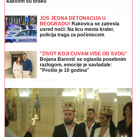
jedan detalj
NOVAK ĐOKOVIĆ REAGOVAO ZBOG
SLIKE BIVŠEG MUŽA DRAGANE
MIRKOVIĆ
Toni Bijelić se pohvalio!
Potez slavnog tenisera iznenadio sve -
o ovome se i dalje priča
PRIČALO SE DA SE RAZVODE
Ovako se Đanijev sin
i snaja ponašaju kad ih niko ne gleda, Minja objavila
fotografiju sa suprugom, jedan detalj jasno otkriva u
kakvom su braku
FOLK PEVAČICA POSETILA RODNO