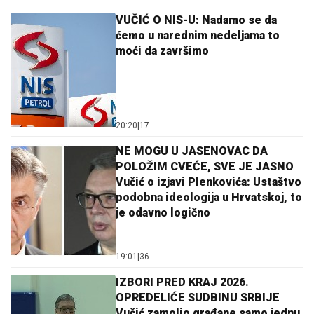
VUČIĆ O NIS-U: Nadamo se da
ćemo u narednim nedeljama to
moći da završimo
20:20
|
17
NE MOGU U JASENOVAC DA
POLOŽIM CVEĆE, SVE JE JASNO
Vučić o izjavi Plenkovića: Ustaštvo
podobna ideologija u Hrvatskoj, to
je odavno logično
19:01
|
36
IZBORI PRED KRAJ 2026.
OPREDELIĆE SUDBINU SRBIJE
Vučić zamolio građane samo jednu