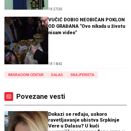
18:27
|
30
VUČIĆ DOBIO NEOBIČAN POKLON
OD GRAĐANA "Ovo nikada u životu
nisam video"
18:14
|
42
IMIGRACIONI CENTAR
DALAS
SNAJPERISTA
Povezane vesti
Dokazi se ređaju, uskoro
ravetljavanje ubistva Srpkinje
Vere u Dalasu? U kući