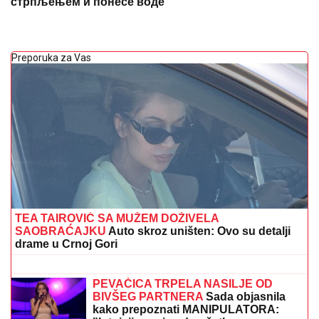
стрпљењем и понесе воде
Preporuka za Vas
TEA TAIROVIĆ SA MUŽEM DOŽIVELA
SAOBRAĆAJKU
Auto skroz uništen: Ovo su detalji
drame u Crnoj Gori
(FOTO) AUTO ZGUŽVAN KAO
LIMENKA, TOČAK ODLETEO!
Prve
slike užasa kod Jasenovika:
Dramatični prizori sa lica mesta,
sumnja se da ima povređenih