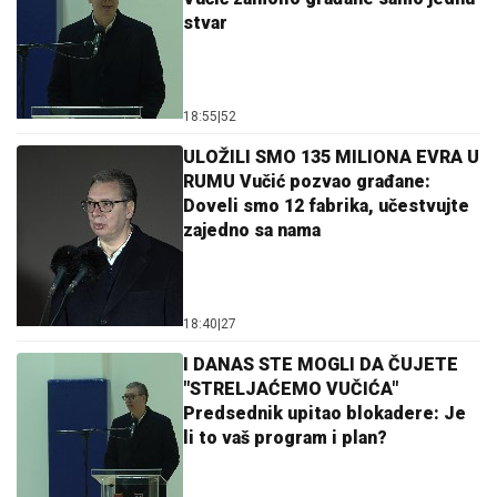
stvar
18:55
|
52
ULOŽILI SMO 135 MILIONA EVRA U
RUMU Vučić pozvao građane:
Doveli smo 12 fabrika, učestvujte
zajedno sa nama
18:40
|
27
I DANAS STE MOGLI DA ČUJETE
"STRELJAĆEMO VUČIĆA"
Predsednik upitao blokadere: Je
li to vaš program i plan?