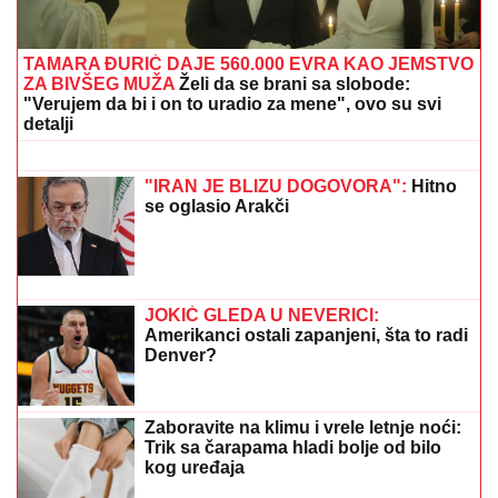
MESTO NA KOSOVU
Pokazala kuću u
kojoj je odrasla, a malo ko zna da je
pre estrade radila kao NASTAVNICA:
"Svaki put plačem" (VIDEO)
JOŠ JEDNA DETONACIJA U
BEOGRADU!
Rakovica se zatresla
usred noći: Na licu mesta krater,
policija traga za počiniocem
TRESE SE VAŠINGTON!
Kineski nevidljivi lovac J-20
ide u OPASNU MISIJU – Pravi NEPROBOJNI ŠTIT oko
nuklearnih bombardera! (VIDEO)