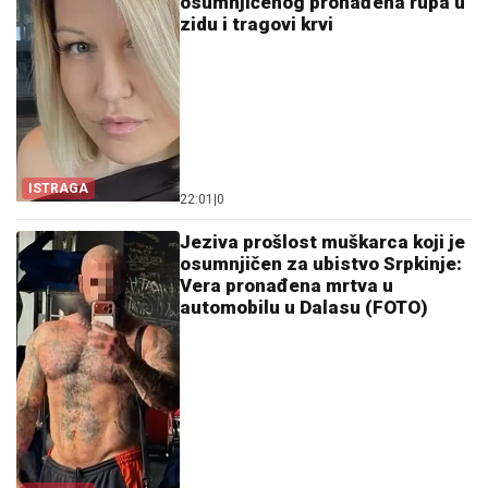
osumnjičenog pronađena rupa u
zidu i tragovi krvi
ISTRAGA
22:01
|
0
Jeziva prošlost muškarca koji je
osumnjičen za ubistvo Srpkinje:
Vera pronađena mrtva u
automobilu u Dalasu (FOTO)