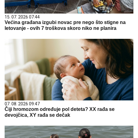
15. 07. 2026 07:44
Većina građana izgubi novac pre nego što stigne na
letovanje - ovih 7 troškova skoro niko ne planira
07. 08. 2026 09:47
Čiji hromozom određuje pol deteta? XX rađa se
devojčica, XY rađa se dečak