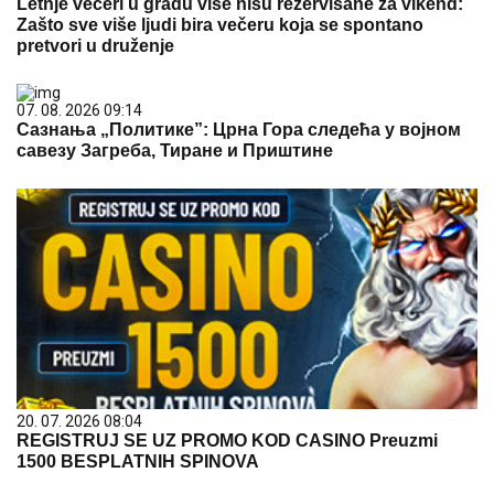
Letnje večeri u gradu više nisu rezervisane za vikend:
Zašto sve više ljudi bira večeru koja se spontano
pretvori u druženje
07. 08. 2026 09:14
Сазнања „Политике”: Црна Гора следећа у војном
савезу Загреба, Тиране и Приштине
20. 07. 2026 08:04
REGISTRUJ SE UZ PROMO KOD CASINO Preuzmi
1500 BESPLATNIH SPINOVA