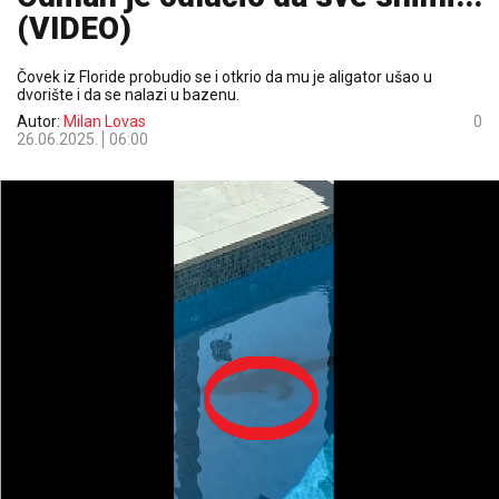
(VIDEO)
Čovek iz Floride probudio se i otkrio da mu je aligator ušao u
dvorište i da se nalazi u bazenu.
Autor:
Milan Lovas
0
26.06.2025.
06:00