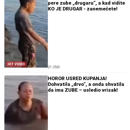
pere zube „drugaru“, a kad vidite
KO JE DRUGAR - zanemećete!
HIT VIDEO
21:25
|
0
HOROR USRED KUPANJA!
Dohvatila „drvo“, a onda shvatila
da ima ZUBE – usledio vrisak!