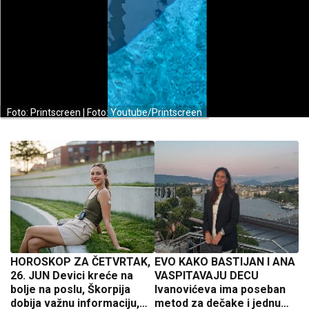
Foto: Printscreen | Foto: Youtube/Printscreen
HOROSKOP ZA ČETVRTAK,
EVO KAKO BASTIJAN I ANA
26. JUN Devici kreće na
VASPITAVAJU DECU
bolje na poslu, Škorpija
Ivanovićeva ima poseban
dobija važnu informaciju,
metod za dečake i jednu