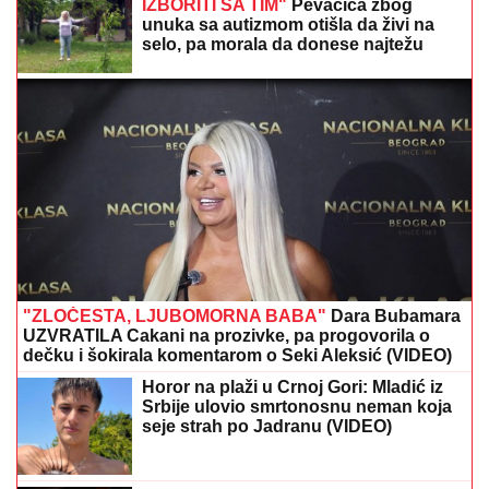
"ZOVU IH "BUVE" OVDE PO LJIGU"
Komšije
progovorile o PORODICI Jovane Jeremić: "Brat joj je
otišao, jer se posvađao sa roditeljima"
MNOGE OD OVIH PESAMA
OBOŽAVATE
Ovo je 10 numera koje je
Dino Merlin "ukrao" od stranih
izvođača - ostaćete u čudu kad vidite
spisak
MNOGE OD OVIH PESAMA
OBOŽAVATE
Ovo je 10 numera koje je
Dino Merlin obradio od stranih
izvođača - ostaćete u čudu kad vidite
spisak