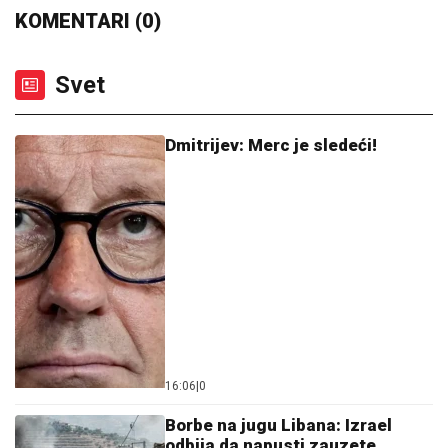
Ćerka pokojnog pevača zaprepastila javnost: "Jesam
sponzoruša i skupa sam"
MINA NAUMOVIĆ PROGOVORILA O
PREVARI!
Žena Ognjena Amidžića
dobila škakljivo pitanje, pa iskreno
priznala: "To je lakše"
"IMAO JE NAPADE, TREBALO SE
IZBORITI SA TIM"
Pevačica zbog
unuka sa autizmom otišla da živi na
selo, pa morala da donese najtežu
odluku: "Postao je agresivan"