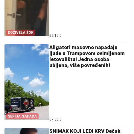
DOŽIVELA ŠOK
22:15
|
0
Aligatori masovno napadaju
ljude u Trampovom ovimljenom
letovalištu! Jedna osoba
ubijena, više povređenih!
SERIJA NAPADA
07:36
|
0
SNIMAK KOJI LEDI KRV Dečak