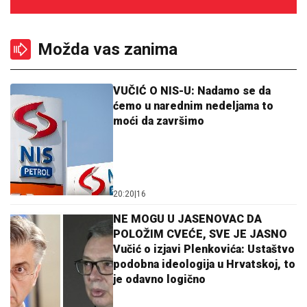
Možda vas zanima
VUČIĆ O NIS-U: Nadamo se da
ćemo u narednim nedeljama to
moći da završimo
20:20
|
16
NE MOGU U JASENOVAC DA
POLOŽIM CVEĆE, SVE JE JASNO
Vučić o izjavi Plenkovića: Ustaštvo
podobna ideologija u Hrvatskoj, to
je odavno logično