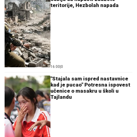
"ZLOČESTA, LJUBOMORNA BABA"
Dara Bubamara
UZVRATILA Cakani na prozivke, pa progovorila o
dečku i šokirala komentarom o Seki Aleksić (VIDEO)
Horor na plaži u Crnoj Gori: Mladić iz
Srbije ulovio smrtonosnu neman koja
seje strah po Jadranu (VIDEO)
(FOTO) NALAZI SE DALEKO OD
BEOGRADA
Prva objava Jelene
Radanović nakon što joj je Ana Nikolić
pretila zbog Raleta - poslala joj jezive
poruke
by Aklamator