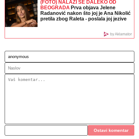
„Gradska čistoća“ i u nedelju nastavlja akciju
suzbijanja odraslih komaraca
"UZNEMIREN SAM, BRAT MI JE
OKRUŽEN POŽARIMA"
Darko
Tanasijević očajan zbog loše situacije
u Deliblatskoj peščari: "SVI SU
EVAKUISANI", otkrio koje informacije
ima
Potres na Malom Kalemegdanu! Grci
otimaju Zvezdi Nigerijca