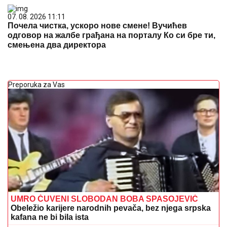
07. 08. 2026 11:11
Почела чистка, ускоро нове смене! Вучићев
одговор на жалбе грађана на порталу Ко си бре ти,
смењена два директора
Preporuka za Vas
UMRO ČUVENI SLOBODAN BOBA SPASOJEVIĆ
Obeležio karijere narodnih pevača, bez njega srpska
kafana ne bi bila ista