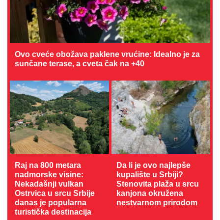
Ovo cveće obožava paklene vrućine: Idealno je za
sunčane terase, a cveta čak na +40
Raj na 800 metara
Da li je ovo najlepše
nadmorske visine:
kupalište u Srbiji?
Nekadašnji vulkan
Stenovita plaža u srcu
Ostrvica u srcu Srbije
kanjona okružena
danas je popularna
nestvarnom prirodom
turistička destinacija