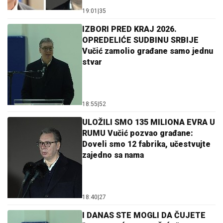
19:01
|
35
IZBORI PRED KRAJ 2026.
OPREDELIĆE SUDBINU SRBIJE
Vučić zamolio građane samo jednu
stvar
18:55
|
52
ULOŽILI SMO 135 MILIONA EVRA U
RUMU Vučić pozvao građane:
Doveli smo 12 fabrika, učestvujte
zajedno sa nama
18:40
|
27
I DANAS STE MOGLI DA ČUJETE