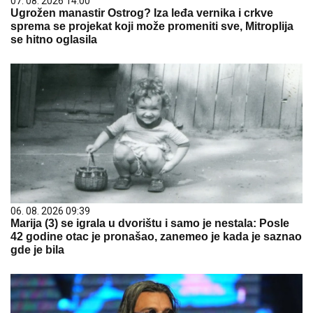
07. 08. 2026 14:00
Ugrožen manastir Ostrog? Iza leđa vernika i crkve
sprema se projekat koji može promeniti sve, Mitroplija
se hitno oglasila
06. 08. 2026 09:39
Marija (3) se igrala u dvorištu i samo je nestala: Posle
42 godine otac je pronašao, zanemeo je kada je saznao
gde je bila