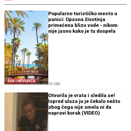
Popularno turističko mesto u
panici: Opasna životinja
primećena blizu vode - nikom
nije jasno kako je tu dospela
ŠOK I NEVERICA
10:10
|
0
Otvorila je vrata i sledila se!
Ispred ulaza ju je čekalo nešto
zbog čega nije smela ni da
napravi korak (VIDEO)