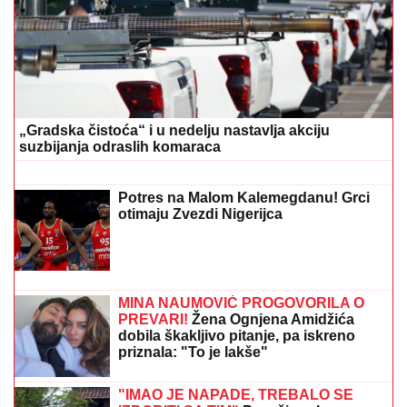
SMEDEREVU
Ovako su otkrili čak pola tona
marihuane u ilegalnoj laboratoriji: Uhapšeno 6 osoba
(FOTO, VIDEO)
OVO SIGURNO NISTE ZNALI:
Ova
zemlja je najveći izvoznik piva
(VIDEO) ŠOK OBRT NAKON BURNOG
SUSRETA SA MILICOM NA ADI
BOJANI
Terza video Barbaru! Dva
puta pričali, a onda ga pozvala:
"Upisaću se kao otac"