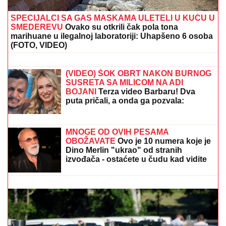
savet: "Kad god vidiš zlo, veruj da je zlo"
(FOTO) DARKO LAZIĆ I KATARINA
UŽIVAJU U DVORCU
Supruga pevača
pokazala u kakvom luksuzu se
baškare, a ispred ogroman bazen
Stvara se novi moćni blok: Kakav se
to sporazum sprema u Džedi?
SPECIJALCI SA GAS MASKAMA ULETELI U KUĆU U