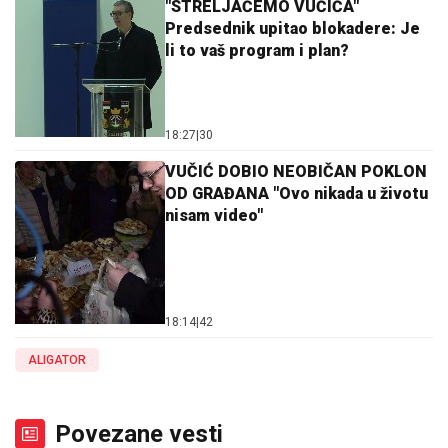
"STRELJAĆEMO VUČIĆA"
Predsednik upitao blokadere: Je
li to vaš program i plan?
18:27
|
30
VUČIĆ DOBIO NEOBIČAN POKLON
OD GRAĐANA "Ovo nikada u životu
nisam video"
18:14
|
42
ALIGATOR
Povezane vesti