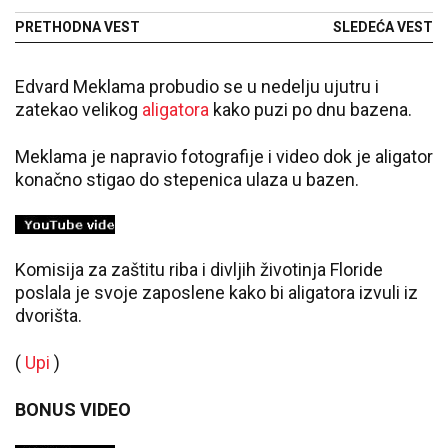
Vodoliji grudni koš osetljiv
zabranu, Švajnštajger je
PRETHODNA VEST
SLEDEĆA VEST
nikako ne razume
Edvard Meklama probudio se u nedelju ujutru i
zatekao velikog
aligatora
kako puzi po dnu bazena.
Meklama je napravio fotografije i video dok je aligator
konačno stigao do stepenica ulaza u bazen.
Komisija za zaštitu riba i divljih životinja Floride
poslala je svoje zaposlene kako bi aligatora izvuli iz
dvorišta.
(
Upi
)
BONUS VIDEO