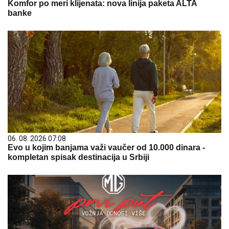
Komfor po meri klijenata: nova linija paketa ALTA
banke
06. 08. 2026 07:08
Evo u kojim banjama važi vaučer od 10.000 dinara -
kompletan spisak destinacija u Srbiji