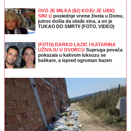
INSPEKCIJA UPALA NA IMANJE
VLADIMIRA TOMOVIĆA U BARU
Zatvorili mu objekat nakon što je
pokrenuo biznis, hitno se oglasio:
"Imamo zabranu"
OVO JE MILKA (82) KOJU JE UBIO
SIN! U
poslednje vreme živela u Domu,
jutros došla da obiđe sina, a on je
TUKAO DO SMRTI! (FOTO, VIDEO)
"ZLO ĆE SE PRETVARATI DA JE DOBRO"
Dea
Đurđević iznenadila objavom, voditeljka podelila