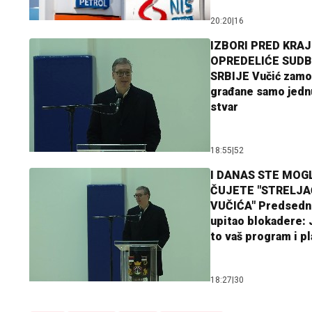
20:20
|
16
IZBORI PRED KRAJ
OPREDELIĆE SUDB
SRBIJE Vučić zamo
građane samo jedn
stvar
18:55
|
52
I DANAS STE MOGL
ČUJETE "STRELJ
VUČIĆA" Predsedn
upitao blokadere: J
to vaš program i p
18:27
|
30