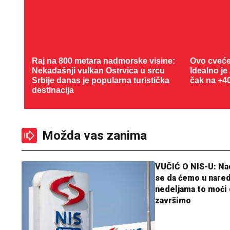
Raj na 800 metara nadmorske visine:
Ovo cveće
Nekadašnji vulkan Ostrvica u srcu
Idealno je
Srbije danas je popularna turistička
čak na +4
destinacija
Možda vas zanima
VUČIĆ O NIS-U: N
se da ćemo u nare
nedeljama to moći 
završimo