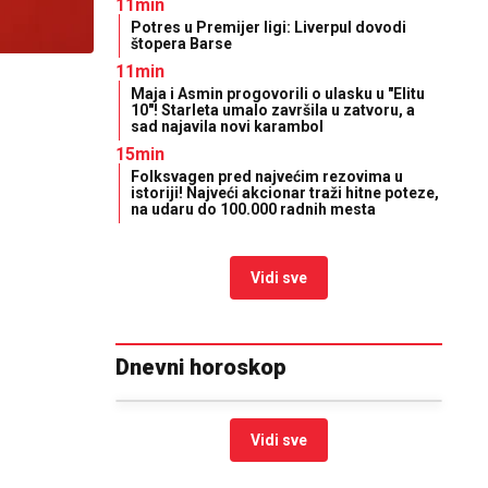
11min
Potres u Premijer ligi: Liverpul dovodi
štopera Barse
11min
Maja i Asmin progovorili o ulasku u "Elitu
10"! Starleta umalo završila u zatvoru, a
sad najavila novi karambol
15min
Folksvagen pred najvećim rezovima u
istoriji! Najveći akcionar traži hitne poteze,
na udaru do 100.000 radnih mesta
Vidi sve
Dnevni horoskop
Vidi sve