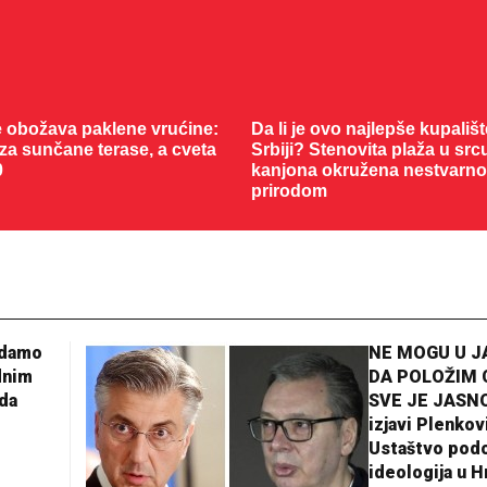
 obožava paklene vrućine:
Da li je ovo najlepše kupališ
 za sunčane terase, a cveta
Srbiji? Stenovita plaža u sr
0
okružena nestvarnom priro
adamo
NE MOGU U 
dnim
DA POLOŽIM 
da
SVE JE JASNO
izjavi Plenkov
Ustaštvo pod
ideologija u H