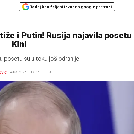
Dodaj kao željeni izvor na google pretrazi
že i Putin! Rusija najavila posetu
Kini
 posetu su u toku još odranije
ović
14.05.2026.
17:35
0