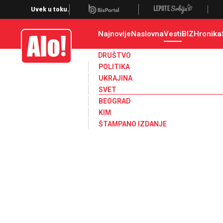
Svet, Ruske vesti, Planeta, Region
Uvek u toku.
Najnovije
Naslovna
Vesti
BIZ
Hronika
Alo
DRUŠTVO
POLITIKA
UKRAJINA
SVET
BEOGRAD
KIM
ŠTAMPANO IZDANJE