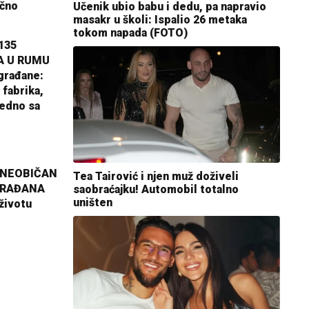
ično
Učenik ubio babu i dedu, pa napravio
masakr u školi: Ispalio 26 metaka
tokom napada (FOTO)
135
A U RUMU
građane:
 fabrika,
jedno sa
 NEOBIČAN
Tea Tairović i njen muž doživeli
GRAĐANA
saobraćajku! Automobil totalno
uništen
životu