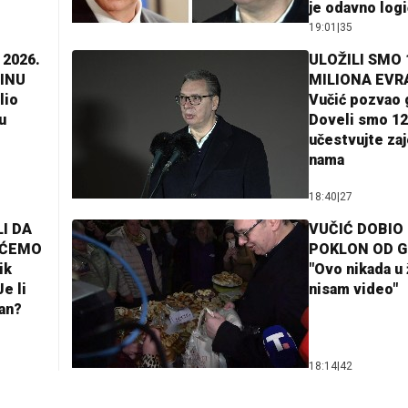
je odavno log
19:01
|
35
 2026.
ULOŽILI SMO 
INU
MILIONA EVR
lio
Vučić pozvao 
u
Doveli smo 12
učestvujte za
nama
18:40
|
27
I DA
VUČIĆ DOBIO
AĆEMO
POKLON OD 
ik
"Ovo nikada u 
e li
nisam video"
lan?
18:14
|
42