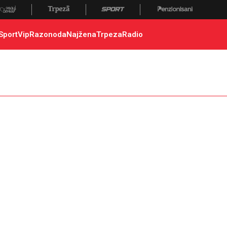
Sport
Vip
Razonoda
Najžena
Trpeza
Radio