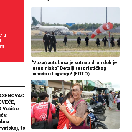
te u
cu kanjona
dom
"Vozač autobusa je šutnuo dron dok je
leteo nisko" Detalji terorističkog
napada u Lajpcigu! (FOTO)
JASENOVAC
CVEĆE,
 Vučić o
ića:
obna
rvatskoj, to