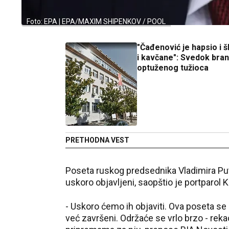
Foto: EPA | EPA/MAXIM SHIPENKOV / POOL
"Čađenović je hapsio i š
i kavčane": Svedok bran
optuženog tužioca
PRETHODNA VEST
Poseta ruskog predsednika Vladimira Put
uskoro objavljeni, saopštio je portparol 
- Uskoro ćemo ih objaviti. Ova poseta se
već završeni. Održaće se vrlo brzo - rek