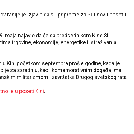
.
v ranije je izjavio da su pripreme za Putinovu posetu
.
 9. maja najavio da će sa predsednikom Kine Si
ima trgovine, ekonomije, energetike i istraživanja
io u Kini početkom septembra prošle godine, kada je
cije za saradnju, kao i komemorativnim događajima
nskim militarizmom i završetka Drugog svetskog rata.
no je u poseti Kini
.