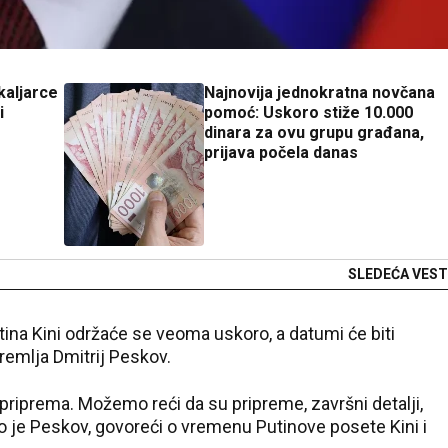
kaljarce
Najnovija jednokratna novčana
i
pomoć: Uskoro stiže 10.000
dinara za ovu grupu građana,
prijava počela danas
SLEDEĆA VEST
ina Kini održaće se veoma uskoro, a datumi će biti
Kremlja Dmitrij Peskov.
 priprema. Možemo reći da su pripreme, završni detalji,
ao je Peskov, govoreći o vremenu Putinove posete Kini i