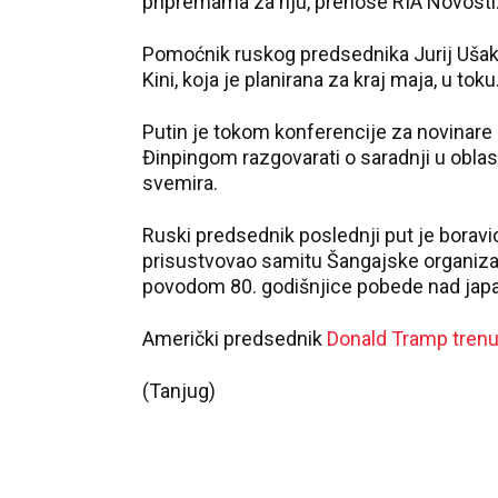
pripremama za nju, prenose RIA Novosti
Pomoćnik ruskog predsednika Jurij Ušako
Kini, koja je planirana za kraj maja, u toku
Putin je tokom konferencije za novinare
Đinpingom razgovarati o saradnji u oblast
svemira.
Ruski predsednik poslednji put je borav
prisustvovao samitu Šangajske organiza
povodom 80. godišnjice pobede nad japa
Američki predsednik
Donald Tramp trenut
(Tanjug)