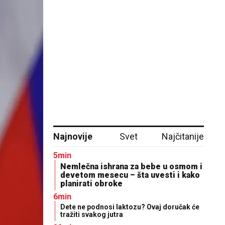
Najnovije
Svet
Najčitanije
5min
Nemlečna ishrana za bebe u osmom i
devetom mesecu – šta uvesti i kako
planirati obroke
6min
Dete ne podnosi laktozu? Ovaj doručak će
tražiti svakog jutra