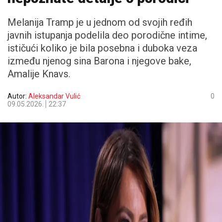
Melanija Tramp je u jednom od svojih ređih
javnih istupanja podelila deo porodične intime,
ističući koliko je bila posebna i duboka veza
između njenog sina Barona i njegove bake,
Amalije Knavs.
Autor:
Aleksandar Vulić
0
09.05.2026.
22:37