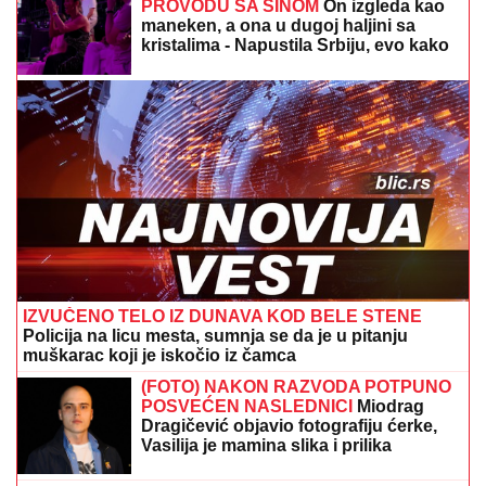
PROVODU SA SINOM
On izgleda kao
maneken, a ona u dugoj haljini sa
kristalima - Napustila Srbiju, evo kako
provodi vreme po izlasku iz "Elite 9"
IZVUČENO TELO IZ DUNAVA KOD BELE STENE
Policija na licu mesta, sumnja se da je u pitanju
muškarac koji je iskočio iz čamca
(FOTO) NAKON RAZVODA POTPUNO
POSVEĆEN NASLEDNICI
Miodrag
Dragičević objavio fotografiju ćerke,
Vasilija je mamina slika i prilika