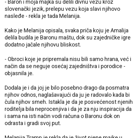
- Baron i moja majka su delili divnu vezu kroz
slovenački jezik, prelepu vezu koja slavi njihovo
nasleđe - rekla je tada Melanija.
Kako je Melanija opisala, svaka priča koju je Amalija
delila budila je Baronu maštu, dok su zajedničke igre
dodatno jačale njihovu bliskost.
- Obroci koje je pripremala nisu bili samo hrana, već i
način da se neguje osećaj zajedništva i porodice -
objasnila je.
Dodala je i da joj je bilo posebno drago da posmatra
njihov odnos, naglašavajući da ju je radovalo kada bi
čula njihov smeh. Istakla je da je posvećenost njenih
roditelja bila neprocenjiva i da je za nju inspiracija da
i sama na isti način vodi računa o Baronu dok on
odrasta i gradi svoj put.
Melanija Tramp je rekla da je život njene majke u