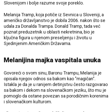
Slovenijom i bolje razume svoje poreklo.
Melanija Tramp, koja potiče iz Sevnica u Sloveniji, a
američko državljanstvo je dobila 2006. nakon što se
udala za Donalda Trampa. Donald Tramp, tada već
poznat preduzetnik u oblasti nekretnina, bio je
ključna figura u njenom preseljenju i životu u
Sjedinjenim Američkim Državama.
Melanijina majka vaspitala unuka
Govoreći o svom sinu, Baronu Trampu, Melanija je
opisala njegov odnos sa bakom kao "magičan".
Istakla je da je u ranijem detinjstvu često razgovarao
sa bakom i dekom na slovenačkom jeziku, što mu je
pomoglo da ostane povezan sa porodičnim korenima
i slovenačkom kulturom.