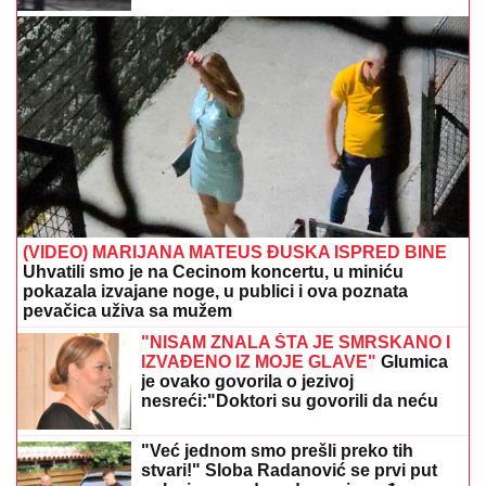
(VIDEO) MARIJANA MATEUS ĐUSKA ISPRED BINE
Uhvatili smo je na Cecinom koncertu, u miniću
pokazala izvajane noge, u publici i ova poznata
pevačica uživa sa mužem
"NISAM ZNALA ŠTA JE SMRSKANO I
IZVAĐENO IZ MOJE GLAVE"
Glumica
je ovako govorila o jezivoj
nesreći:"Doktori su govorili da neću
moći da govorim"
"Već jednom smo prešli preko tih
stvari!" Sloba Radanović se prvi put