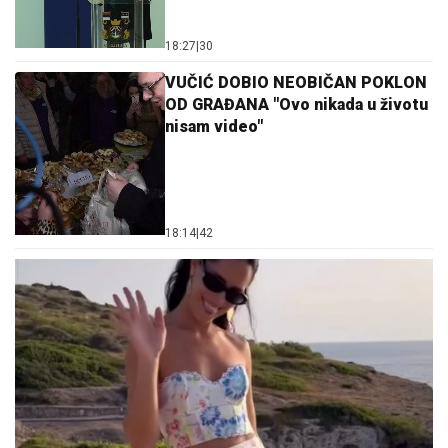
18:27
|
30
VUČIĆ DOBIO NEOBIČAN POKLON
OD GRAĐANA "Ovo nikada u životu
nisam video"
18:14
|
42