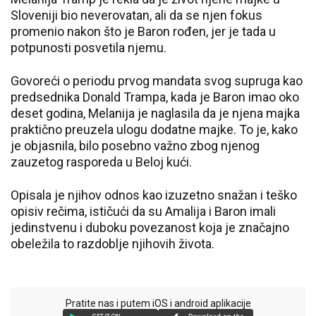
Sloveniji bio neverovatan, ali da se njen fokus
promenio nakon što je Baron rođen, jer je tada u
potpunosti posvetila njemu.
Govoreći o periodu prvog mandata svog supruga kao
predsednika Donald Trampa, kada je Baron imao oko
deset godina, Melanija je naglasila da je njena majka
praktično preuzela ulogu dodatne majke. To je, kako
je objasnila, bilo posebno važno zbog njenog
zauzetog rasporeda u Beloj kući.
Opisala je njihov odnos kao izuzetno snažan i teško
opisiv rečima, ističući da su Amalija i Baron imali
jedinstvenu i duboku povezanost koja je značajno
obeležila to razdoblje njihovih života.
Pratite nas i putem iOS i android aplikacije