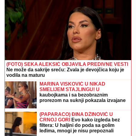
(FOTO) SEKA ALEKSIĆ OBJAVILA PREDIVNE VESTI
Ne može da sakrije sreću: Zvala je devojčica koju je
vodila na maturu
MARINA VISKOVIĆ U NIKAD
SMELIJEM STAJLINGU! U
kaubojkama i sa bezobraznim
prorezom na suknji pokazala izvajane
noge, a onda je sevnulo i više nego
što je planirala (Foto)
(PAPARACO) ĐINA DŽINOVIĆ U
CRNOJ GORI
Evo kako izgleda bez
filtera: U haljini do poda sa golim
leđima, mnogi je nisu prepoznali