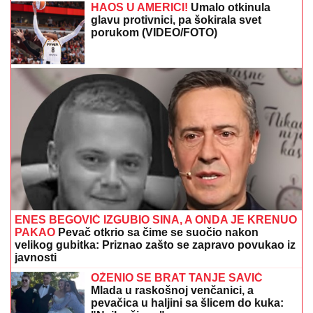
HAOS U AMERICI!
Umalo otkinula
glavu protivnici, pa šokirala svet
porukom (VIDEO/FOTO)
ENES BEGOVIĆ IZGUBIO SINA, A ONDA JE KRENUO
PAKAO
Pevač otkrio sa čime se suočio nakon
velikog gubitka: Priznao zašto se zapravo povukao iz
javnosti
OŽENIO SE BRAT TANJE SAVIĆ
Mlada u raskošnoj venčanici, a
pevačica u haljini sa šlicem do kuka: