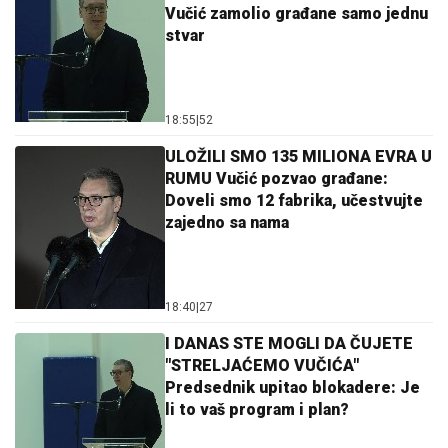
Vučić zamolio građane samo jednu
stvar
18:55
|
52
ULOŽILI SMO 135 MILIONA EVRA U
RUMU Vučić pozvao građane:
Doveli smo 12 fabrika, učestvujte
zajedno sa nama
18:40
|
27
I DANAS STE MOGLI DA ČUJETE
"STRELJAĆEMO VUČIĆA"
Predsednik upitao blokadere: Je
li to vaš program i plan?