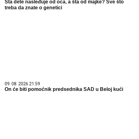
Šta dete nasleđuje od oca, a šta od majke? Sve što
treba da znate o genetici
09. 08. 2026 21:59
On će biti pomoćnik predsednika SAD u Beloj kući