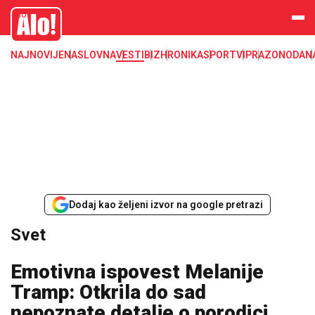
Svet, Ruske vesti, Planeta, Region
Alo
NAJNOVIJE
NASLOVNA
VESTI
BIZ
HRONIKA
SPORT
VIP
RAZONODA
N
Dodaj kao željeni izvor na google pretrazi
Svet
Emotivna ispovest Melanije
Tramp: Otkrila do sad
nepoznate detalje o porodici