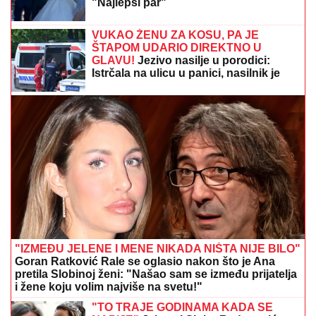
"Najlepši par"
VUKAO ŽENU ZA KOSU, PA JE
ŠTAPOM UDARIO DIREKTNO U
GLAVU!
Jezivo nasilje u porodici:
Istrčala na ulicu u panici, nasilnik je
stigao, prolaznici sprečili katastrofu
"IZMEĐU JELENE I MENE NIKADA NIŠTA NIJE BILO"
Goran Ratković Rale se oglasio nakon što je Ana
pretila Slobinoj ženi: "Našao sam se između prijatelja
i žene koju volim najviše na svetu!"
"TO TRAJE GODINAMA KADA SE