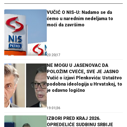
VUČIĆ O NIS-U: Nadamo se da
ćemo u narednim nedeljama to
moći da završimo
20:20
|
17
NE MOGU U JASENOVAC DA
POLOŽIM CVEĆE, SVE JE JASNO
Vučić o izjavi Plenkovića: Ustaštvo
podobna ideologija u Hrvatskoj, to
je odavno logično
19:01
|
36
IZBORI PRED KRAJ 2026.
OPREDELIĆE SUDBINU SRBIJE