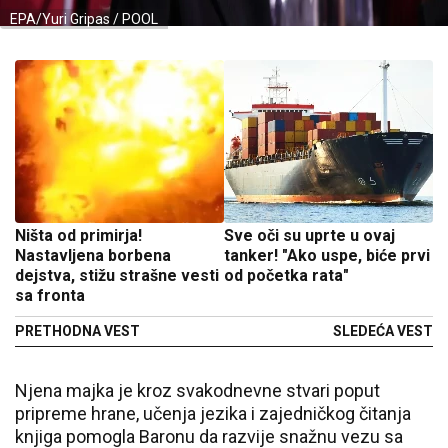
EPA/Yuri Gripas / POOL
Ništa od primirja!
Sve oči su uprte u ovaj
Nastavljena borbena
tanker! "Ako uspe, biće prvi
dejstva, stižu strašne vesti
od početka rata"
sa fronta
PRETHODNA VEST
SLEDEĆA VEST
Njena majka je kroz svakodnevne stvari poput
pripreme hrane, učenja jezika i zajedničkog čitanja
knjiga pomogla Baronu da razvije snažnu vezu sa