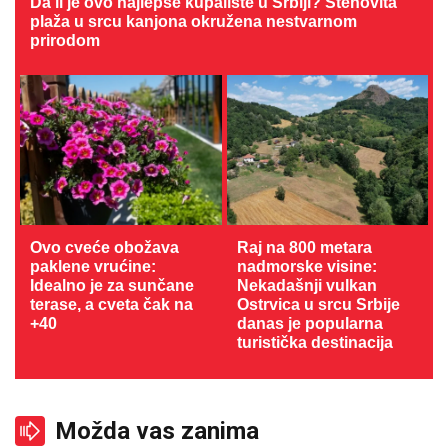
Da li je ovo najlepše kupalište u Srbiji? Stenovita
plaža u srcu kanjona okružena nestvarnom
prirodom
Ovo cveće obožava
Raj na 800 metara
paklene vrućine:
nadmorske visine:
Idealno je za sunčane
Nekadašnji vulkan
terase, a cveta čak na
Ostrvica u srcu Srbije
+40
danas je popularna
turistička destinacija
Možda vas zanima