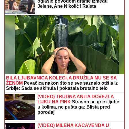
oglasio povodom drame između
Jelene, Ane Nikolić i Raleta
BILA LJUBAVNICA KOLEGI, A DRUŽILA MU SE SA
ŽENOM
Pevačica nakon što se sve saznalo otišla iz
Srbije: Sada se skinula i pokazala brutalno telo
(VIDEO) TRUDNA ANITA DOVEZLA
LUKU NA PINK
Strasno se grle i ljube
u kolima, ne pušta ga: Blista pred
porođaj
(VIDEO) MILENA KAČAVENDA U