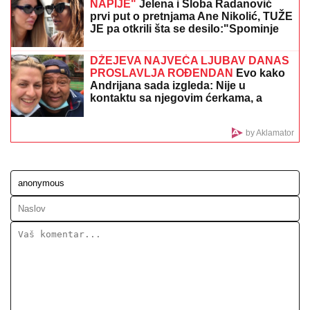
NAPIJE"
Jelena i Sloba Radanović
prvi put o pretnjama Ane Nikolić, TUŽE
JE pa otkrili šta se desilo:"Spominje
mi bolesno dete" (VIDEO)
DŽEJEVA NAJVEĆA LJUBAV DANAS
PROSLAVLJA ROĐENDAN
Evo kako
Andrijana sada izgleda: Nije u
kontaktu sa njegovim ćerkama, a
jedan detalj svi komentarišu
by Aklamator