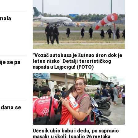
mala
"Vozač autobusa je šutnuo dron dok je
leteo nisko" Detalji terorističkog
e se pa
napada u Lajpcigu! (FOTO)
 dana se
Učenik ubio babu i dedu, pa napravio
masakr u školi: Ispalio 26 metaka