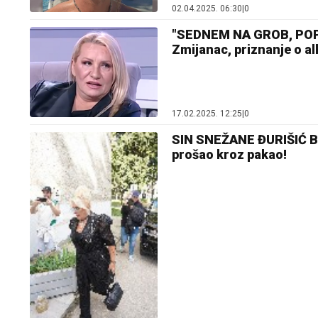
02.04.2025. 06:30
|
0
"SEDNEM NA GROB, POPIJ
Zmijanac, priznanje o al
17.02.2025. 12:25
|
0
SIN SNEŽANE ĐURIŠIĆ BI
prošao kroz pakao!