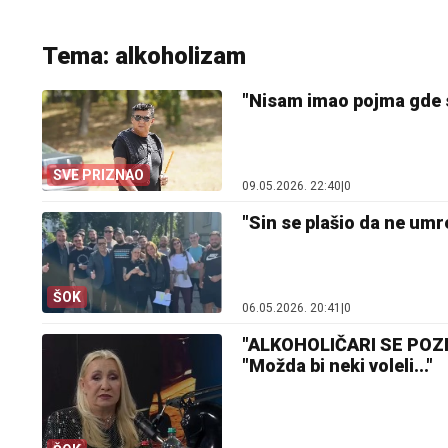
Tema: alkoholizam
"Nisam imao pojma gde s
SVE PRIZNAO
09.05.2026. 22:40
|
0
"Sin se plašio da ne um
ŠOK
06.05.2026. 20:41
|
0
"ALKOHOLIČARI SE POZNA
"Možda bi neki voleli..."