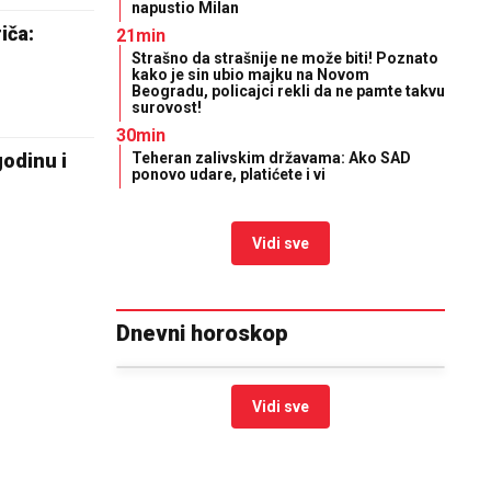
napustio Milan
iča:
21min
Strašno da strašnije ne može biti! Poznato
kako je sin ubio majku na Novom
Beogradu, policajci rekli da ne pamte takvu
surovost!
30min
odinu i
Teheran zalivskim državama: Ako SAD
ponovo udare, platićete i vi
Vidi sve
Dnevni horoskop
Vidi sve