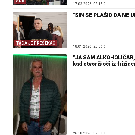
ŠOK
17.03.2026. 08:15
|
0
"SIN SE PLAŠIO DA NE 
TADA JE PRESEKAO
18.01.2026. 20:00
|
0
"JA SAM ALKOHOLIČAR, P
kad otvoriš oči iz frižide
26.10.2025. 07:00
|
1