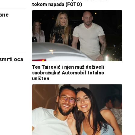
tokom napada (FOTO)
sne
smrti oca
Tea Tairović i njen muž doživeli
saobraćajku! Automobil totalno
uništen