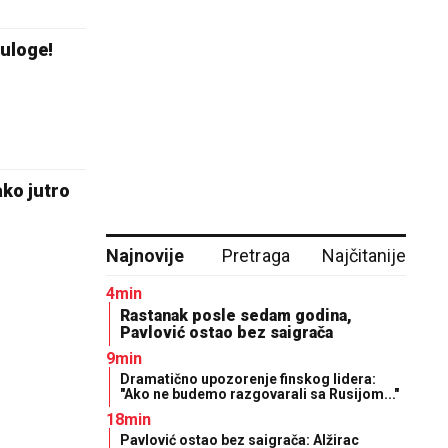
uloge!
ko jutro
Najnovije
Pretraga
Najčitanije
4min
Rastanak posle sedam godina,
Pavlović ostao bez saigrača
9min
Dramatično upozorenje finskog lidera:
"Ako ne budemo razgovarali sa Rusijom..."
18min
Pavlović ostao bez saigrača: Alžirac