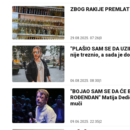
ZBOG RAKIJE PREMLATIO 
29.08.2025. 07:26
|
0
"PLAŠIO SAM SE DA UZI
nije treznio, a sada je do
06.08.2025. 08:30
|
1
"BOJAO SAM SE DA ĆE BI
ROĐENDAN" Matija Dedić 
muči
09.06.2025. 22:35
|
2