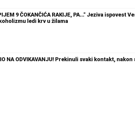
EM 9 ČOKANČIĆA RAKIJE, PA..." Jeziva ispovest Ve
koholizmu ledi krv u žilama
O NA ODVIKAVANJU! Prekinuli svaki kontakt, nakon 