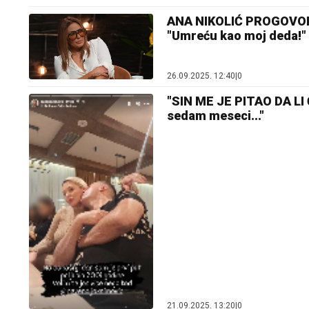
ANA NIKOLIĆ PROGOVORI
"Umreću kao moj deda!"
26.09.2025. 12:40
|
0
"SIN ME JE PITAO DA LI 
sedam meseci..."
21.09.2025. 13:20
|
0