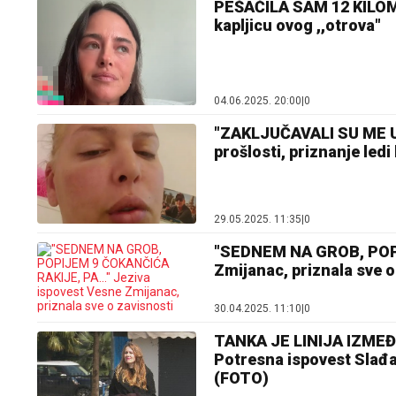
PEŠAČILA SAM 12 KILOMET
kapljicu ovog ,,otrova"
04.06.2025. 20:00
|
0
"ZAKLJUČAVALI SU ME U S
prošlosti, priznanje ledi
29.05.2025. 11:35
|
0
"SEDNEM NA GROB, POPIJ
Zmijanac, priznala sve o
30.04.2025. 11:10
|
0
TANKA JE LINIJA IZMEĐ
Potresna ispovest Slađa
(FOTO)