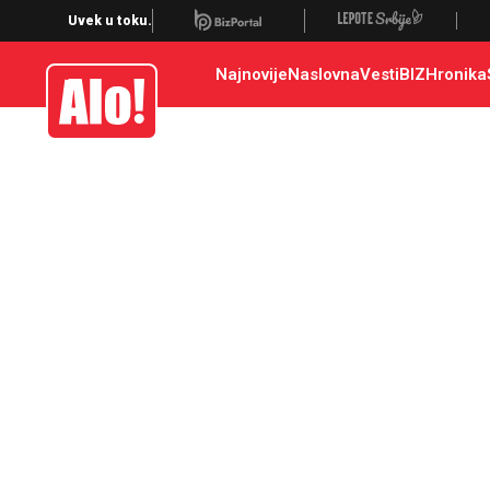
Uvek u toku.
Najnovije
Naslovna
Vesti
BIZ
Hronika
Alo