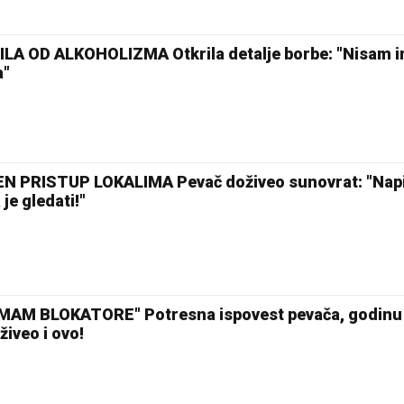
A OD ALKOHOLIZMA Otkrila detalje borbe: "Nisam i
a"
 PRISTUP LOKALIMA Pevač doživeo sunovrat: "Napij
je gledati!"
MAM BLOKATORE" Potresna ispovest pevača, godinu
živeo i ovo!