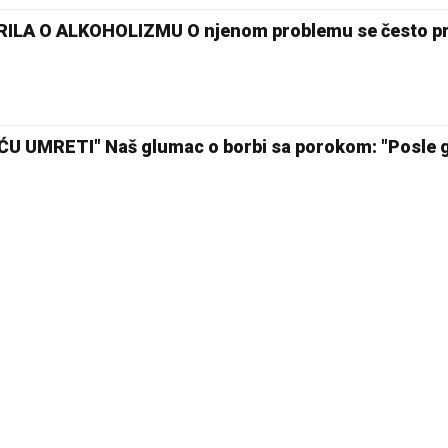
LA O ALKOHOLIZMU O njenom problemu se često pr
ĆU UMRETI" Naš glumac o borbi sa porokom: "Posle g