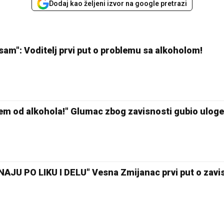
Dodaj kao željeni izvor na google pretrazi
am": Voditelj prvi put o problemu sa alkoholom!
rem od alkohola!" Glumac zbog zavisnosti gubio uloge
JU PO LIKU I DELU" Vesna Zmijanac prvi put o zavis