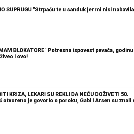
SUPRUGU "Strpaću te u sanduk jer mi nisi nabavila
MAM BLOKATORE" Potresna ispovest pevača, godinu
živeo i ovo!
TI KRIZA, LEKARI SU REKLI DA NEĆU DOŽIVETI 50.
otvoreno je govorio o poroku, Gabi i Arsen su znali 