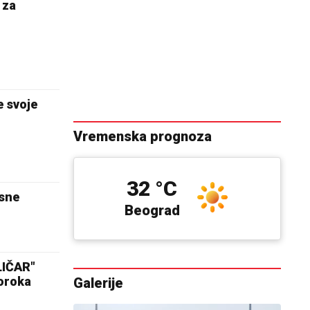
 za
e svoje
Vremenska prognoza
32 °C
sne
Beograd
LIČAR"
poroka
Galerije