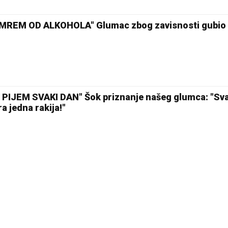
UMREM OD ALKOHOLA" Glumac zbog zavisnosti gubio 
IJEM SVAKI DAN" Šok priznanje našeg glumca: "Sva
ra jedna rakija!"