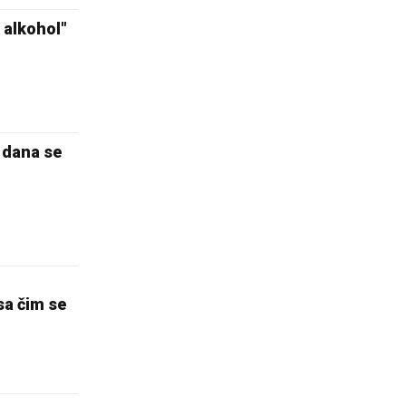
 alkohol"
 dana se
sa čim se