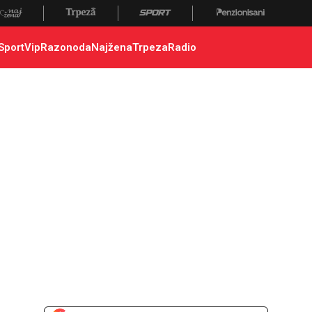
Sport
Vip
Razonoda
Najžena
Trpeza
Radio