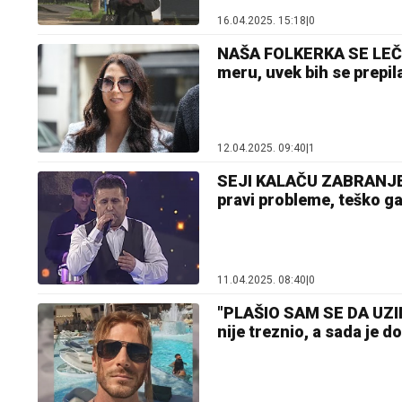
16.04.2025. 15:18
|
0
NAŠA FOLKERKA SE LEČIL
meru, uvek bih se prepil
12.04.2025. 09:40
|
1
SEJI KALAČU ZABRANJEN
pravi probleme, teško ga 
11.04.2025. 08:40
|
0
"PLAŠIO SAM SE DA UZI
nije treznio, a sada je do