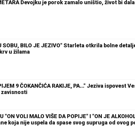
ARA Devojku je porok zamalo uništio, život bi dala
OBU, BILO JE JEZIVO" Starleta otkrila bolne detalj
 krv u žilama
25 °C
EM 9 ČOKANČIĆA RAKIJE, PA..." Jeziva ispovest Ve
Loznica
 zavisnosti
U "ON VOLI MALO VIŠE DA POPIJE" I "ON JE ALKOHO
ne koja nije uspela da spase svog supruga od ovog 