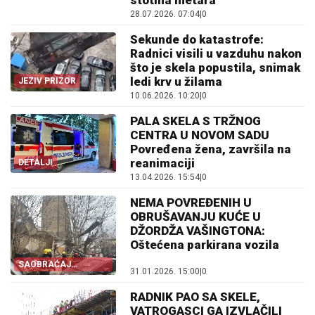
stotina metara
28.07.2026. 07:04
|
0
Sekunde do katastrofe:
Radnici visili u vazduhu nakon
što je skela popustila, snimak
ledi krv u žilama
JEZIV PRIZOR
10.06.2026. 10:20
|
0
PALA SKELA S TRŽNOG
CENTRA U NOVOM SADU
Povređena žena, završila na
reanimaciji
DETALJI
13.04.2026. 15:54
|
0
NEMA POVREĐENIH U
OBRUŠAVANJU KUĆE U
DŽORDŽA VAŠINGTONA:
Oštećena parkirana vozila
SAOBRAĆAJ
31.01.2026. 15:00
|
0
OBUSTAVLJEN
RADNIK PAO SA SKELE,
VATROGASCI GA IZVLAČILI