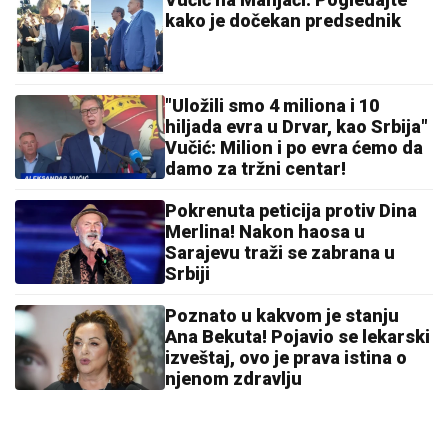
kako je dočekan predsednik
"Uložili smo 4 miliona i 10
hiljada evra u Drvar, kao Srbija"
Vučić: Milion i po evra ćemo da
damo za tržni centar!
Pokrenuta peticija protiv Dina
Merlina! Nakon haosa u
Sarajevu traži se zabrana u
Srbiji
Poznato u kakvom je stanju
Ana Bekuta! Pojavio se lekarski
izveštaj, ovo je prava istina o
njenom zdravlju