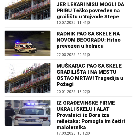
JER LEKARI NISU MOGLI DA
PRIĐU Teško povređen na
grailištu u Vojvode Stepe
10.07.2025. 11:41
|
0
RADNIK PAO SA SKELE NA
NOVOM BEOGRADU: Hitno
prevezen u bolnicu
22.03.2025. 20:51
|
0
MUŠKARAC PAO SA SKELE
GRADILIŠTA I NA MESTU
OSTAO MRTAV! Tragedija u
Požegi
20.01.2025. 13:02
|
0
IZ GRAĐEVINSKE FIRME
UKRALI SKELU I ALAT
Provalnici iz Bora iza
rešetaka: Pomogla im četiri
maloletnika
17.03.2023. 15:12
|
0