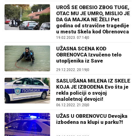
UROŠ SE OBESIO ZBOG TUGE,
OTAC MU JE UMRO, MISLIO JE
DA GA MAJKA NE ŽELI Pet
godina od stravične tragedije
u mestu Skela kod Obrenovca
19.02.2023. 07:14
|
0
UŽASNA SCENA KOD
OBRENOVCA Izvučeno telo
utopljenika iz Save
29.12.2022. 20:19
|
0
SASLUŠANA MILENA IZ SKELE
KOJA JE IZBODENA Evo šta je
rekla policiji o svojoj
maloletnoj devojci!
06.12.2022. 21:20
|
0
UŽAS U OBRENOVCU Devojka
izbodena na klupi u parku?!