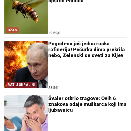
opštini Palilula
UŽAS
19:59
|
0
Pogođena još jedna ruska
rafinerija! Pečurka dima prekrila
nebo, Zelenski se sveti za Kijev
RAT U UKRAJINI
23:56
|
1
Švaler otkrio tragove: Ovih 6
znakova odaje muškarca koji ima
ljubavnicu