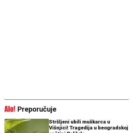
Preporučuje
Stršljeni ubili muškarca u
Višnjici! Tragedija u beogradskoj