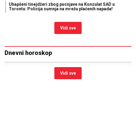
Uhapšeni tinejdžeri zbog pucnjave na Konzulat SAD u
Torontu: Policija sumnja na mrežu plaćenih napada!
Vidi sve
Dnevni horoskop
Vidi sve