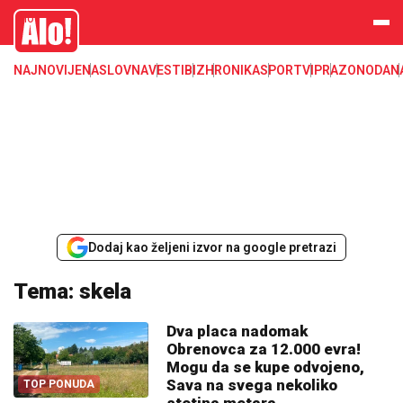
Alo
NAJNOVIJE
NASLOVNA
VESTI
BIZ
HRONIKA
SPORT
VIP
RAZONODA
N
Dodaj kao željeni izvor na google pretrazi
Tema: skela
Dva placa nadomak
Obrenovca za 12.000 evra!
Mogu da se kupe odvojeno,
Sava na svega nekoliko
TOP PONUDA