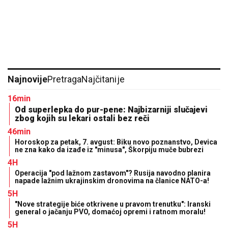
Najnovije
Pretraga
Najčitanije
16min
Od superlepka do pur-pene: Najbizarniji slučajevi
zbog kojih su lekari ostali bez reči
46min
Horoskop za petak, 7. avgust: Biku novo poznanstvo, Devica
ne zna kako da izađe iz "minusa", Škorpiju muče bubrezi
4H
Operacija "pod lažnom zastavom"? Rusija navodno planira
napade lažnim ukrajinskim dronovima na članice NATO-a!
5H
"Nove strategije biće otkrivene u pravom trenutku": Iranski
general o jačanju PVO, domaćoj opremi i ratnom moralu!
5H