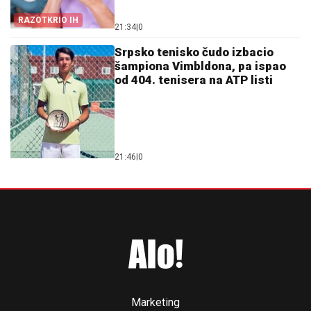
RAZOTKRIO IH
21:34
|
0
Srpsko tenisko čudo izbacio
šampiona Vimbldona, pa ispao
od 404. tenisera na ATP listi
21:46
|
0
Marketing