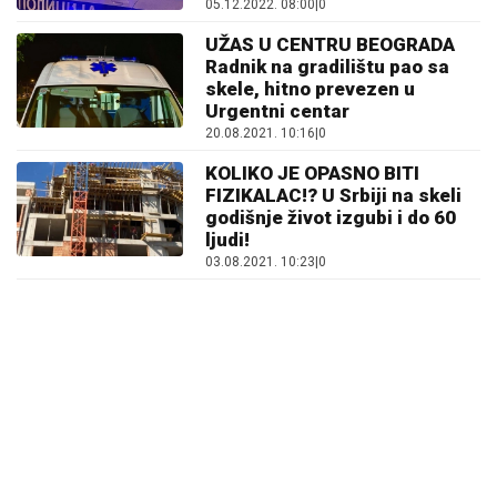
05.12.2022. 08:00
|
0
UŽAS U CENTRU BEOGRADA
Radnik na gradilištu pao sa
skele, hitno prevezen u
Urgentni centar
20.08.2021. 10:16
|
0
KOLIKO JE OPASNO BITI
FIZIKALAC!? U Srbiji na skeli
godišnje život izgubi i do 60
ljudi!
03.08.2021. 10:23
|
0