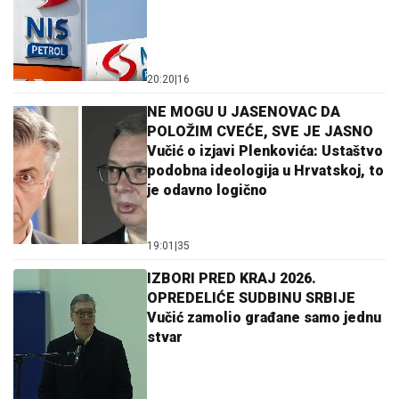
20:20
|
16
NE MOGU U JASENOVAC DA
POLOŽIM CVEĆE, SVE JE JASNO
Vučić o izjavi Plenkovića: Ustaštvo
podobna ideologija u Hrvatskoj, to
je odavno logično
19:01
|
35
IZBORI PRED KRAJ 2026.
OPREDELIĆE SUDBINU SRBIJE
Vučić zamolio građane samo jednu
stvar