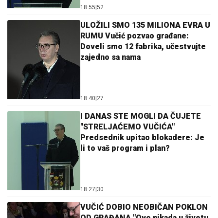
18:55
|
52
ULOŽILI SMO 135 MILIONA EVRA U
RUMU Vučić pozvao građane:
Doveli smo 12 fabrika, učestvujte
zajedno sa nama
18:40
|
27
I DANAS STE MOGLI DA ČUJETE
"STRELJAĆEMO VUČIĆA"
Predsednik upitao blokadere: Je
li to vaš program i plan?
18:27
|
30
VUČIĆ DOBIO NEOBIČAN POKLON
OD GRAĐANA "Ovo nikada u životu