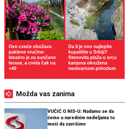
Ovo cveće obožava
Da li je ovo najlepše
paklene vrućine:
kupalište u Srbiji?
Idealno je za sunčane
Stenovita plaža u srcu
terase, a cveta čak na
kanjona okružena
+40
nestvarnom prirodom
Možda vas zanima
VUČIĆ O NIS-U: Nadamo se da
ćemo u narednim nedeljama to
moći da završimo