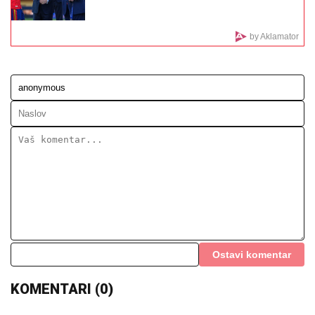
NIJE DOBRO!
Prezgodna Srpkinja (41) podigla donji
deo bikinija, od oblina se muti um: "Uspostavila
kontakt sa telom" (FOTO)
BIVŠI TRENER PARTIZANA:
Sramota
me je...
TEA TAIROVIĆ SE OGLASILA NAKON
SAOBRAĆAJKE U CRNOJ GORI
Podelila klip, svi gledaju u ONO ŠTO
NOSI: Snima se u ogledalu, dlaka sa
glave joj ne fali