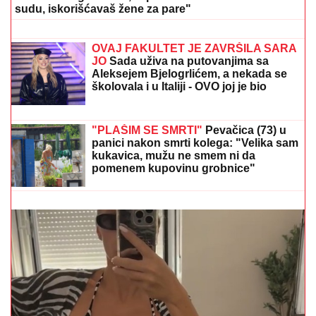
uključio u program uživo - usledio
skandal, evo šta joj je poručio
Asminov otac
POLICAJCI UPALI U KUĆU U
SMEDEREVU, PA OSTALI U ŠOKU
Pronašli gomilu predmeta, a kada su
ugledali OVO odmah je usledilo
hapšenje
ŠOK U PROGRAMU UŽIVO!
Gledateljka tvrdi da joj je
Asmin slao gole slike, zapretila mu: "Vidimo se na
sudu, iskorišćavaš žene za pare"
"NJU TREBA LEČITI"
Marija Kulić se