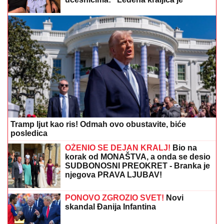
rade"
"PLAŠIM SE SMRTI"
Pevačica (73) u
panici nakon smrti kolega: "Velika sam
kukavica, mužu ne smem ni da
pomenem kupovinu grobnice"
DUNAV OTKRIO TAJNU STARU 80
GODINA:
Evo šta je izronilo iz mulja
SNIMA SE DOK NAMEŠTA KUPAĆI, MUŠKARCIMA