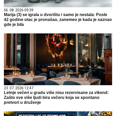
06. 08. 2026 09:39
Marija (3) se igrala u dvorištu i samo je nestala: Posle
42 godine otac je pronašao, zanemeo je kada je saznao
gde je bila
23. 07. 2026 12:47
Letnje večeri u gradu više nisu rezervisane za vikend:
Zašto sve više ljudi bira večeru koja se spontano
pretvori u druženje