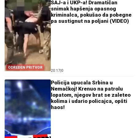
SAJ-a i UKP-a! Dramatičan
snimak hapšenja opasnog
kriminalca, pokušao da pobegne
pa sustignut na poljani (VIDEO)
ODREĐEN PRITVOR
20:17
|
0
Policija upucala Srbina u
Nemačkoj! Krenuo na patrolu
lopatom, njegov brat se zaleteo
kolima i udario policajca, opšti
haos!