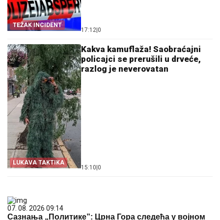
TEŽAK INCIDENT
17:12
|
0
Kakva kamuflaža! Saobraćajni
policajci se prerušili u drveće,
razlog je neverovatan
LUKAVA TAKTIKA
15:10
|
0
07. 08. 2026 09:14
Сазнања „Политике”: Црна Гора следећа у војном