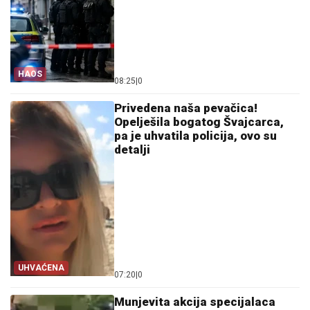
HAOS
08:25
|
0
Privedena naša pevačica!
Opelješila bogatog Švajcarca,
pa je uhvatila policija, ovo su
detalji
UHVAĆENA
07:20
|
0
Munjevita akcija specijalaca