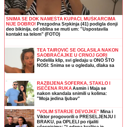
oglasila nakon pomirenja Miljane i
Zole: Pokazala kakve poruke dobija i
otkrila sve o njihovom odnosu
OVAJ FAKULTET JE ZAVRŠILA SARA
JO
Sada uživa na putovanjima sa
Aleksejem Bjelogrlićem, a nekada se
školovala i u Italiji - OVO joj je bio
problem
"NE UMIRE SE ZA LJUDIMA KOJI SU PUCALI U
TEBE"
Brutalno oglašavanje Jovane Jeremić 5 dana
nakon veridbe Dragana Stankovića: "Znali su šta