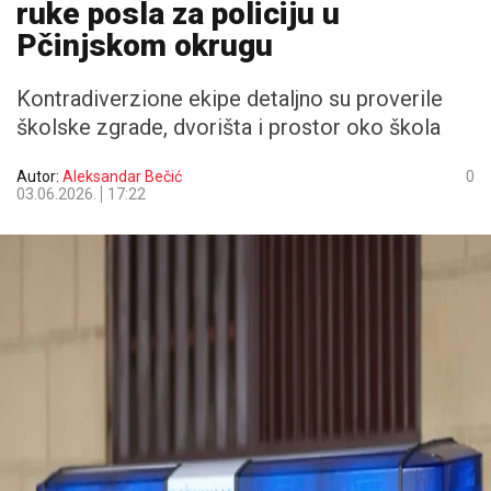
ruke posla za policiju u
Pčinjskom okrugu
Kontradiverzione ekipe detaljno su proverile
školske zgrade, dvorišta i prostor oko škola
Autor:
Aleksandar Bečić
0
03.06.2026.
17:22