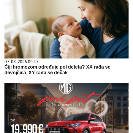
07. 08. 2026 09:47
Čiji hromozom određuje pol deteta? XX rađa se
devojčica, XY rađa se dečak