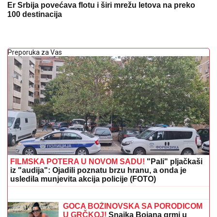
Er Srbija povećava flotu i širi mrežu letova na preko
100 destinacija
Preporuka za Vas
FILMSKA POTERA U NOVOM SADU!
"Pali" pljačkaši
iz "audija": Ojadili poznatu brzu hranu, a onda je
usledila munjevita akcija policije (FOTO)
SKINULA SE ANA SEVIĆ
Ukrstila
bikini, pa mamila poglede na plaži:
Ovakvu je retko viđamo (Foto)