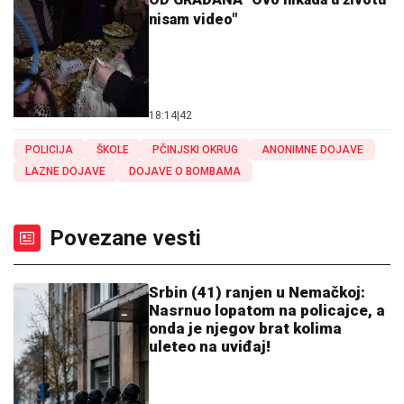
nisam video"
18:14
|
42
POLICIJA
ŠKOLE
PČINJSKI OKRUG
ANONIMNE DOJAVE
LAZNE DOJAVE
DOJAVE O BOMBAMA
Povezane vesti
Srbin (41) ranjen u Nemačkoj:
Nasrnuo lopatom na policajce, a
onda je njegov brat kolima
uleteo na uviđaj!