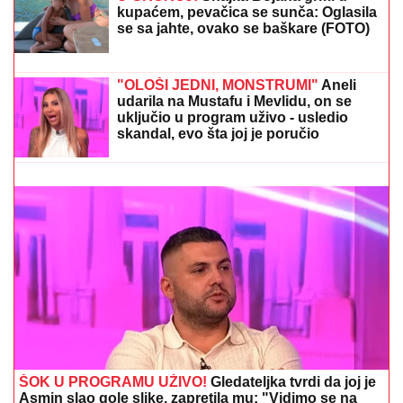
GOCA BOŽINOVSKA SA PORODICOM
U GRČKOJ!
Snajka Bojana grmi u
kupaćem, pevačica se sunča: Oglasila
se sa jahte, ovako se baškare (FOTO)
VENČANJE DEJANA KRALJA I LEPE DOKTORKE:
Romantični poljubac i osmesi pred CRKVENU
CEREMONIJU, a ovo mu je velika životnu želja!
"OLOŠI JEDNI, MONSTRUMI"
Aneli
udarila na Mustafu i Mevlidu, on se