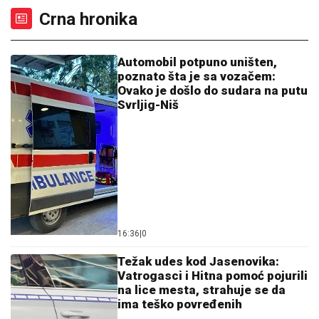
(VIDEO) PRIŠAO JE ŽENI SA LEĐA I POVUKAO JE
ZA VRAT
Tinejdžer (19) otimao lančiće po Novom
Sadu, a onda je usledio ŠOK
RAZBIJENA ŠOFERKA, STAKLO I
ISEČENA RUKA
Asmin i Maja se
nakon skandala snimili u kolima:
"Moja jedina ljubav"
"VOLIM STARIJE DEVOJKE"
Mina i
Viktor progovorili o PRESELJENJU I
BRAKU, pa OPLELI po rijaliti
učesnicima: "Ledena kraljica je
opelješila deda Daneta (VIDEO)