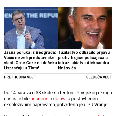
Jasna poruka iz Beograda:
Tužilaštvo odbacilo prijavu
Vučić ne želi predstavnike
protiv trojice policajaca u
vlasti Crne Gore na dočeku
istrazi ubistva Aleksandra
i ispraćaju u Tivtu!
Nešovića
PRETHODNA VEST
SLEDEĆA VEST
Do 14 časova u 33 škole na teritoriji Pčinjskog okruga
danas je bilo
anonimnih dojava
o postavljenim
eksplozivnim napravama, potvrđeno je u PU Vranje.