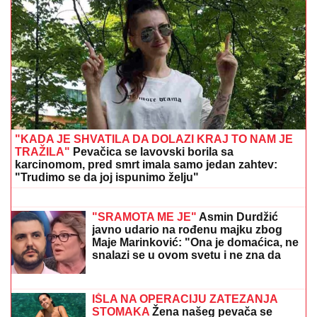
"KADA JE SHVATILA DA DOLAZI KRAJ TO NAM JE
TRAŽILA"
Pevačica se lavovski borila sa
karcinomom, pred smrt imala samo jedan zahtev:
"Trudimo se da joj ispunimo želju"
Totalni haos u Americi - Umalo
otkinula glavu protivnici, pa sve
šokirala porukom
"SRAMOTA ME JE"
Asmin Durdžić
javno udario na rođenu majku zbog
Maje Marinković: "Ona je domaćica, ne
snalazi se u ovom svetu i ne zna da