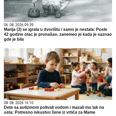
06. 08. 2026 09:39
Marija (3) se igrala u dvorištu i samo je nestala: Posle
42 godine otac je pronašao, zanemeo je kada je saznao
gde je bila
08. 08. 2026 16:10
Dete sa autizmom polivali vodom i mazali mu lak na
usta: Potresno iskustvo žene iz vrtića za Mame