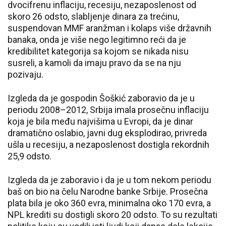
dvocifrenu inflaciju, recesiju, nezaposlenost od
skoro 26 odsto, slabljenje dinara za trećinu,
suspendovan MMF aranžman i kolaps više državnih
banaka, onda je više nego legitimno reći da je
kredibilitet kategorija sa kojom se nikada nisu
susreli, a kamoli da imaju pravo da se na nju
pozivaju.
Izgleda da je gospodin Šoškić zaboravio da je u
periodu 2008–2012, Srbija imala prosečnu inflaciju
koja je bila među najvišima u Evropi, da je dinar
dramatično oslabio, javni dug eksplodirao, privreda
ušla u recesiju, a nezaposlenost dostigla rekordnih
25,9 odsto.
Izgleda da je zaboravio i da je u tom nekom periodu
baš on bio na čelu Narodne banke Srbije. Prosečna
plata bila je oko 360 evra, minimalna oko 170 evra, a
NPL krediti su dostigli skoro 20 odsto. To su rezultati