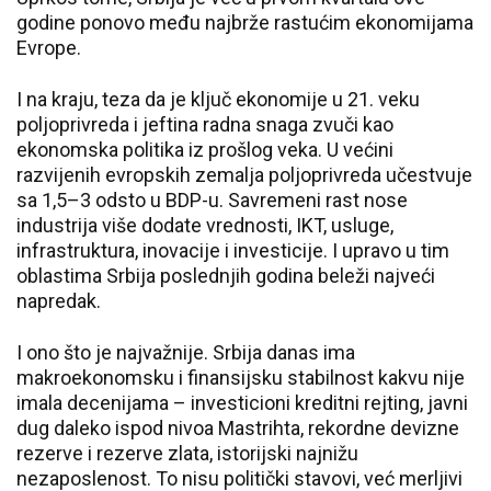
godine ponovo među najbrže rastućim ekonomijama
Evrope.
I na kraju, teza da je ključ ekonomije u 21. veku
poljoprivreda i jeftina radna snaga zvuči kao
ekonomska politika iz prošlog veka. U većini
razvijenih evropskih zemalja poljoprivreda učestvuje
sa 1,5–3 odsto u BDP-u. Savremeni rast nose
industrija više dodate vrednosti, IKT, usluge,
infrastruktura, inovacije i investicije. I upravo u tim
oblastima Srbija poslednjih godina beleži najveći
napredak.
I ono što je najvažnije. Srbija danas ima
makroekonomsku i finansijsku stabilnost kakvu nije
imala decenijama – investicioni kreditni rejting, javni
dug daleko ispod nivoa Mastrihta, rekordne devizne
rezerve i rezerve zlata, istorijski najnižu
nezaposlenost. To nisu politički stavovi, već merljivi