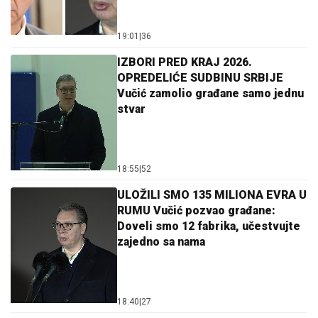
19:01
|
36
IZBORI PRED KRAJ 2026.
OPREDELIĆE SUDBINU SRBIJE
Vučić zamolio građane samo jednu
stvar
18:55
|
52
ULOŽILI SMO 135 MILIONA EVRA U
RUMU Vučić pozvao građane:
Doveli smo 12 fabrika, učestvujte
zajedno sa nama
18:40
|
27