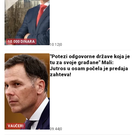
10.000 DINARA
10:12
|
0
"Potezi odgovorne države koja je
tu za svoje građane" Mali:
Jutros u osam počela je predaja
zahteva!
VAUČERI
09:44
|
0