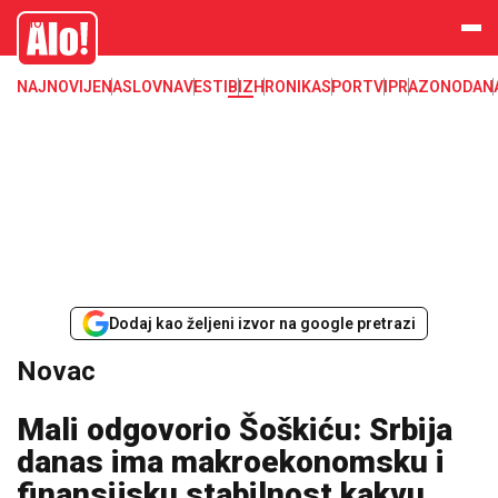
Novac, dinar, evro, dolar, kurs, kursna lista, nbs, narodna banka srbije
Alo
NAJNOVIJE
NASLOVNA
VESTI
BIZ
HRONIKA
SPORT
VIP
RAZONODA
N
Dodaj kao željeni izvor na google pretrazi
Novac
Mali odgovorio Šoškiću: Srbija
danas ima makroekonomsku i
finansijsku stabilnost kakvu