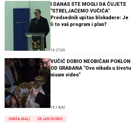
I DANAS STE MOGLI DA ČUJETE
"STRELJAĆEMO VUČIĆA"
Predsednik upitao blokadere: Je
li to vaš program i plan?
18:27
|
30
VUČIĆ DOBIO NEOBIČAN POKLON
OD GRAĐANA "Ovo nikada u životu
nisam video"
18:14
|
42
SINIŠA MALI
DEJAN ŠOŠKIĆ