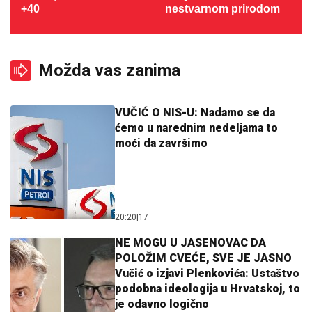
+40
nestvarnom prirodom
Možda vas zanima
VUČIĆ O NIS-U: Nadamo se da
ćemo u narednim nedeljama to
moći da završimo
20:20
|
17
NE MOGU U JASENOVAC DA
POLOŽIM CVEĆE, SVE JE JASNO
Vučić o izjavi Plenkovića: Ustaštvo
podobna ideologija u Hrvatskoj, to
je odavno logično