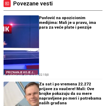
Povezane vesti
Pavlović na opozicionim
medijima: Mali je u pravu, ima
para za veće plate i penzije
PRIZNANJE KOJE JE
22:15
|
0
ODJEKNULO
Za sat i po vremena 22.272
prijave za vaučere! Mali: Ove
brojke pokazuju da su mere
napravljene po meri i potrebama
naših građana