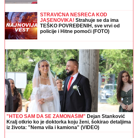
pravi od samo 3 sastojka
DONEO ODLUKU
Evo kada Asmin Durdžić napušta
Srbiju i ide u Dubrovnik: "Sto posto će biti tada"
Kuća u Kumodražu, vikendica, čamac
i četiri skupocena automobila: Evo šta
je sve posedovao naš glumac, ćerka
tvrdi da je PREVARENA ZA
NASLEDSTVO
FILMSKA POTERA U NOVOM SADU!
"Pali" pljačkaši iz "audija": Ojadili