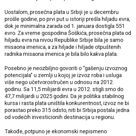
Uostalom, prosečna plata u Srbiji je u decembru
prošle godine, po prvi put u istoriji prešla hiljadu evra,
dok je minimalna zarada od 1. januara dostigla 551
evro. Za vreme gospodina Šoškića, prosečna plata od
hiljadu evra na nivou Republike Srbije bila je samo
misaona imenica, a za hiljade i hiljade otpuštenih
radnika misaona imenica je bila bilo kakva plata.
Posebno je neozbiljno govoriti o “gašenju izvoznog
potencijala” u zemlji u kojoj je izvoz roba i usluga
više nego učetvorostručen u odnosu na 2012.
godinu. Sa 11,5 milijardi evra u 2012. stigli smo do
47,7 milijardi u 2025 godini. Da je politika stabilnog
kursa i rasta plata uništila konkurentnost, izvoz ne bi
porastao preko 315 odsto, niti bi Srbija postala jedna
od vodećih investicionih destinacija u regionu.
Takođe, potpuno je ekonomski nepismeno