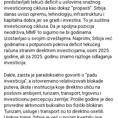
predstavljati tekući deficit u uslovima snažnog
investicionog ciklusa kao dokaz “propasti”. Srbija
danas uvozi opremu, tehnologiju, infrastrukturu i
kapitalna dobra jer se gradi i investira. To je suština
investicionog ciklusa. Da je spoljna pozicija
neodrživa, MMF to sigurno ne bi godinama
izostavljao u svojim izveštajima. Naprotiv, Srbija već
godinama u potpunosti pokriva deficit tekućeg
računa stranim direktnim investicijama, osim 2025.
godine, ali za 2025. godinu znamo razloge odlaganja
investicija.
Dakle, zaista je paradoksalno govoriti o “padu
investicija”, a istovremeno relativizovati blokade
puteva, škola i institucija koje direktno utiču na
poslovni ambijent, turizam, transport, trgovinu i
investicionu percepciju zemlje. Prošle godine je deo
privredne aktivnosti bukvalno bio fizički blokiran.
Turizam, usluge i transport su to direktno osetili.
Uprkos tome, Srbija je već u prvom kvartalu ove