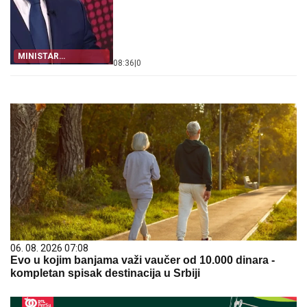
MINISTAR
08:36
|
0
FINANSIJA
06. 08. 2026 07:08
Evo u kojim banjama važi vaučer od 10.000 dinara -
kompletan spisak destinacija u Srbiji