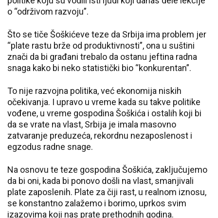
politike koju su vodili isti ljudi koji danas dele lekcije
o “održivom razvoju”.
Što se tiče Šoškićeve teze da Srbija ima problem jer
“plate rastu brže od produktivnosti”, ona u suštini
znači da bi građani trebalo da ostanu jeftina radna
snaga kako bi neko statistički bio “konkurentan”.
To nije razvojna politika, već ekonomija niskih
očekivanja. I upravo u vreme kada su takve politike
vođene, u vreme gospodina Šoškića i ostalih koji bi
da se vrate na vlast, Srbija je imala masovno
zatvaranje preduzeća, rekordnu nezaposlenost i
egzodus radne snage.
Na osnovu te teze gospodina Šoškića, zaključujemo
da bi oni, kada bi ponovo došli na vlast, smanjivali
plate zaposlenih. Plate za čiji rast, u realnom iznosu,
se konstantno zalažemo i borimo, uprkos svim
izazovima koji nas prate prethodnih godina.