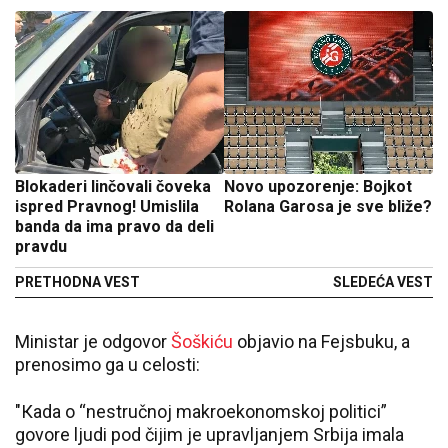
Blokaderi linčovali čoveka
Novo upozorenje: Bojkot
ispred Pravnog! Umislila
Rolana Garosa je sve bliže?
banda da ima pravo da deli
pravdu
PRETHODNA VEST
SLEDEĆA VEST
Ministar je odgovor
Šoškiću
objavio na Fejsbuku, a
prenosimo ga u celosti:
"Кada o “nestručnoj makroekonomskoj politici”
govore ljudi pod čijim je upravljanjem Srbija imala