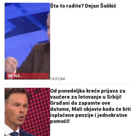
Šta to radite? Dejan Šoškić
28. NA
14:01
|
44
BLOKADERSKOJ
LISTI
Od ponedeljka kreće prijava za
vaučere za letovanje u Srbiji!
Građani da zapamte ove
datume, Mali objavio kada će biti
isplaćene penzije i jednokratne
pomoći!