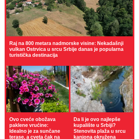
Raj na 800 metara nadmorske visine: Nekadašnji
vulkan Ostrvica u srcu Srbije danas je popularna
turistička destinacija
Ovo cveće obožava
Da li je ovo najlepše
paklene vrućine:
kupalište u Srbiji?
Idealno je za sunčane
Stenovita plaža u srcu
terase, a cveta čak na
kanjona okružena