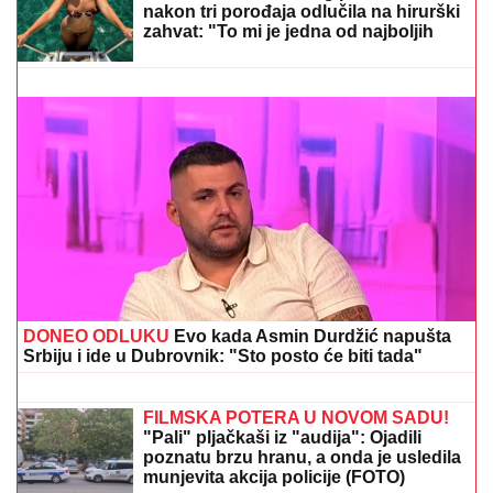
prestane"
(FOTO) MILICU VELIČKOVIĆ ZADESILA NOVA
NEPRIJATNOST NA ADI BOJANI
Prolazi kroz agoniju,
oglasila se i otkrila šta se dešava nakon haosa sa
Terzom
IŠLA NA OPERACIJU ZATEZANJA
STOMAKA
Žena našeg pevača se
nakon tri porođaja odlučila na hirurški
zahvat: "To mi je jedna od najboljih
odluka"
Starinski namaz od pečenih paprika sa
juga Srbije: Kremasti delikates koji se