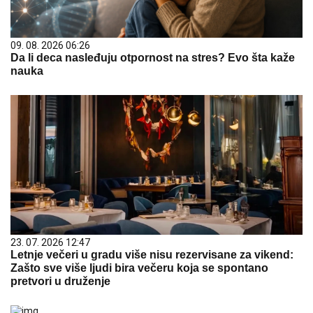
09. 08. 2026 06:26
Da li deca nasleđuju otpornost na stres? Evo šta kaže
nauka
23. 07. 2026 12:47
Letnje večeri u gradu više nisu rezervisane za vikend:
Zašto sve više ljudi bira večeru koja se spontano
pretvori u druženje