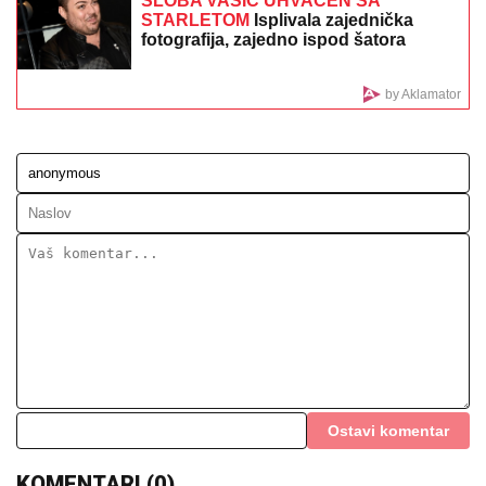
"VARA LJUDE I IZNUĐUJE NOVAC"
Poznati glumac
na meni prevare, ukrali mu identitet, pa traže ljudima
pare: "Ne nasedajte, prijavite"
(FOTO, VIDEO) OVO JE ZORAN
OSUMNJIČEN ZA UBISTVO SVOJE
MAJKE NA NOVOM BEOGRADU!
Policija ga izvela bosog, KRVAVIH
nogu sa lisicama na rukama, ušao u
kola Hitne pomoći
"ZATO JE I BIVŠI"
Jovana Jeremić se
uskoro udaje za Tigra, a OVO je razlog
zbog kojeg se razvela od prvog muža:
"Htela sam više i bolje"