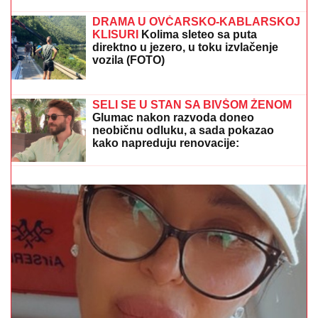
ARAKČI JASAN:
Muslimanske zemlje
treba da se oslone na sebe
DRAMA U OVČARSKO-KABLARSKOJ
KLISURI
Kolima sleteo sa puta
direktno u jezero, u toku izvlačenje
vozila (FOTO)
NAŠ GLUMAC (65) OŽENIO 32 GODINE MLAĐU
KOLEGINICU
Upoznala ga dok je bila na fakultetu, a
sada pokazala čime se bavi pored glume