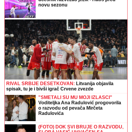
BIVŠI RIJALITI PAR PRODAJE KUĆU U KOJU SU
ULOŽILI 200.000 EVRA
Sagradili vilu na Kosmaju i
pokrenuli biznis, a sada im hitno treba novac: "To je
razlog prodaje"
VERICA RAKOČEVIĆ I VELJKO
PRAVE BAZEN U VILI NA AVALI
Imanje vredi milione, a sada podelili
snimak iz dvorišta: Bagerista uveliko
izvodi radove (Video)
DRAMA U CRNOJ GORI!
Tea Tairović
sa suprugom DOŽIVELA UDES, auto
skroz UNIŠTEN: Nakon nesreće
pevačica donela neočekivanu odluku