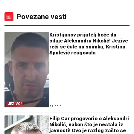
Povezane vesti
Kristijanov prijatelj hoće da
siluje Aleksandru Nikolić! Jezive
reči se čule na snimku, Kristina
Spalević reagovala
JEZIVO!
23:00
|
0
Filip Car progovorio o Aleksandri
Nikolić, nakon što je nestala iz
javnosti! Ovo je razlog zašto se