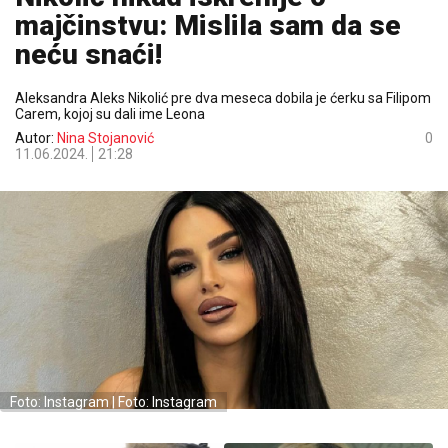
majčinstvu: Mislila sam da se
neću snaći!
Aleksandra Aleks Nikolić pre dva meseca dobila je ćerku sa Filipom
Carem, kojoj su dali ime Leona
Autor:
Nina Stojanović
0
11.06.2024.
21:28
Foto: Instagram | Foto: Instagram