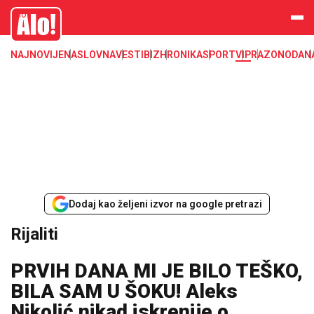
Zadruga, Rijaliti, Zadruga 4
Alo
NAJNOVIJE
NASLOVNA
VESTI
BIZ
HRONIKA
SPORT
VIP
RAZONODA
N
Dodaj kao željeni izvor na google pretrazi
Rijaliti
PRVIH DANA MI JE BILO TEŠKO,
BILA SAM U ŠOKU! Aleks
Nikolić nikad iskrenije o