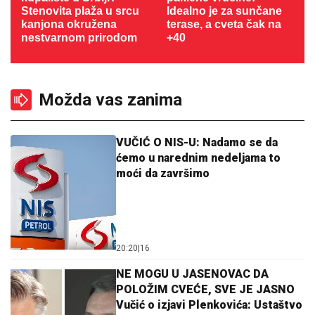
Stenovita plaža u srcu
Idealno je za sunčane
kanjona okružena
terase, a cveta čak na
nestvarnom prirodom
+40
Možda vas zanima
VUČIĆ O NIS-U: Nadamo se da
ćemo u narednim nedeljama to
moći da završimo
20:20
|
16
NE MOGU U JASENOVAC DA
POLOŽIM CVEĆE, SVE JE JASNO
Vučić o izjavi Plenkovića: Ustaštvo