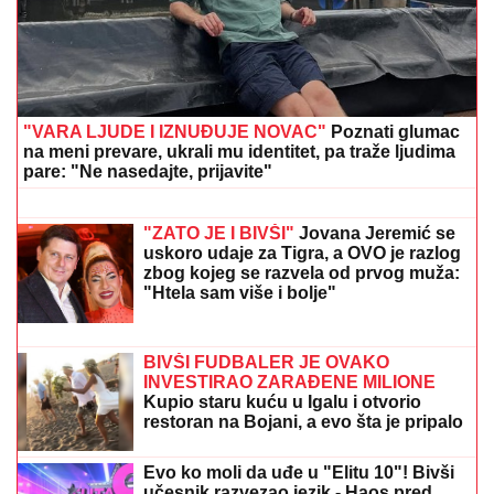
majica i naočare (FOTO)
TEA TAIROVIĆ SE OGLASILA NAKON
SAOBRAĆAJKE U CRNOJ GORI
Podelila klip, svi gledaju u ONO ŠTO
NOSI: Snima se u ogledalu, dlaka sa
glave joj ne fali
(VIDEO) "ONI MOLE DA UĐU U ELITU
10"
Dača Virijević raskrinkao rijaliti
učesnike, otkrio sve o Aneli i Kariću,
pa šokirao: "Filip se dopisuje sa
pevačicom"