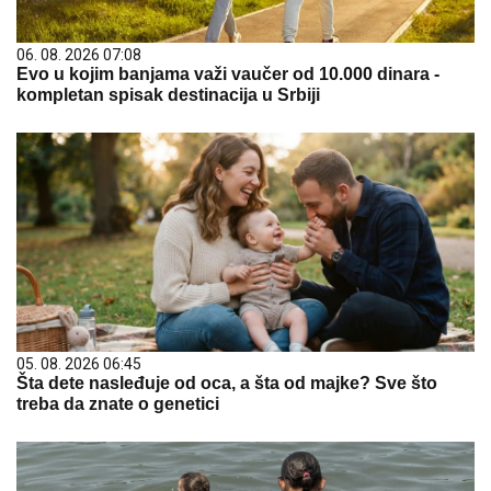
06. 08. 2026 07:08
Evo u kojim banjama važi vaučer od 10.000 dinara -
kompletan spisak destinacija u Srbiji
05. 08. 2026 06:45
Šta dete nasleđuje od oca, a šta od majke? Sve što
treba da znate o genetici