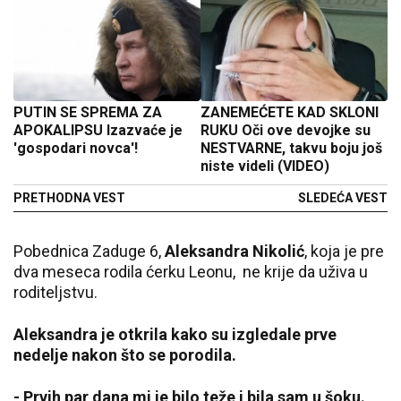
PUTIN SE SPREMA ZA
ZANEMEĆETE KAD SKLONI
APOKALIPSU Izazvaće je
RUKU Oči ove devojke su
'gospodari novca'!
NESTVARNE, takvu boju još
niste videli (VIDEO)
PRETHODNA VEST
SLEDEĆA VEST
Pobednica Zaduge 6,
Aleksandra Nikolić
, koja je pre
dva meseca rodila ćerku Leonu, ne krije da uživa u
roditeljstvu.
Aleksandra je otkrila kako su izgledale prve
nedelje nakon što se porodila.
- Prvih par dana mi je bilo teže i bila sam u šoku.