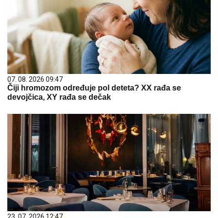
07. 08. 2026 09:47
Čiji hromozom određuje pol deteta? XX rađa se
devojčica, XY rađa se dečak
23. 07. 2026 12:47