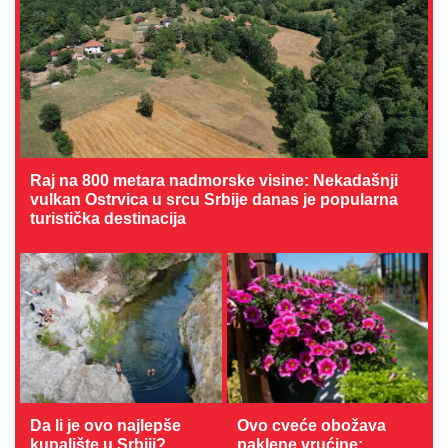
Raj na 800 metara nadmorske visine: Nekadašnji
vulkan Ostrvica u srcu Srbije danas je popularna
turistička destinacija
Da li je ovo najlepše
Ovo cveće obožava
kupalište u Srbiji?
paklene vrućine: