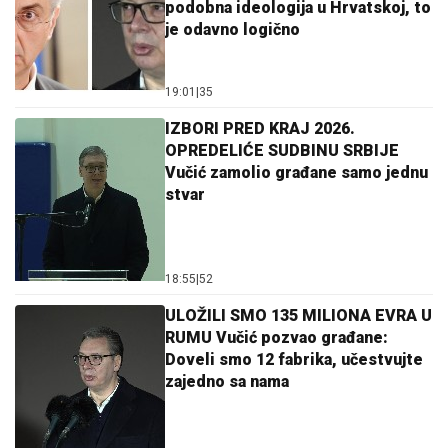
podobna ideologija u Hrvatskoj, to
je odavno logično
19:01
|
35
IZBORI PRED KRAJ 2026.
OPREDELIĆE SUDBINU SRBIJE
Vučić zamolio građane samo jednu
stvar
18:55
|
52
ULOŽILI SMO 135 MILIONA EVRA U
RUMU Vučić pozvao građane:
Doveli smo 12 fabrika, učestvujte
zajedno sa nama