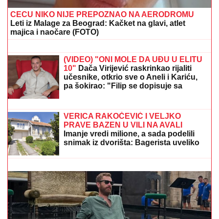
SELI SE U STAN SA BIVŠOM ŽENOM
Glumac nakon razvoda doneo
neobičnu odluku, a sada pokazao
kako napreduju renovacije:
"Nadgledanje"
SNIMA SE DOK NAMEŠTA KUPAĆI,
MUŠKARCIMA NIJE DOBRO!
Prezgodna Srpkinja (41) podigla donji
deo bikinija, od oblina se muti um:
"Uspostavila kontakt sa telom" (FOTO)
CECU NIKO NIJE PREPOZNAO NA AERODROMU
Leti iz Malage za Beograd: Kačket na glavi, atlet