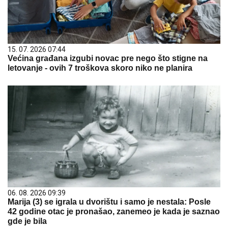
15. 07. 2026 07:44
Većina građana izgubi novac pre nego što stigne na
letovanje - ovih 7 troškova skoro niko ne planira
06. 08. 2026 09:39
Marija (3) se igrala u dvorištu i samo je nestala: Posle
42 godine otac je pronašao, zanemeo je kada je saznao
gde je bila