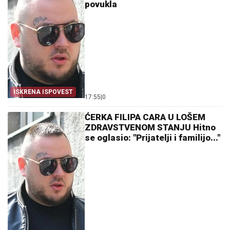
povukla
ISKRENA ISPOVEST
17:55
|
0
ĆERKA FILIPA CARA U LOŠEM
ZDRAVSTVENOM STANJU Hitno
se oglasio: "Prijatelji i familijo..."