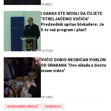
18:40
|
27
I DANAS STE MOGLI DA ČUJETE
"STRELJAĆEMO VUČIĆA"
Predsednik upitao blokadere: Je
li to vaš program i plan?
18:27
|
30
VUČIĆ DOBIO NEOBIČAN POKLON
OD GRAĐANA "Ovo nikada u životu
nisam video"
18:14
|
42
ALEKSANDRA NIKOLIĆ
ZADRUGA 6