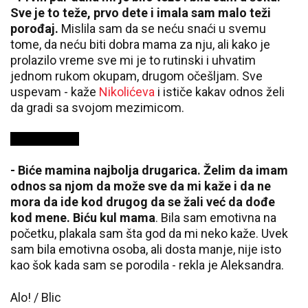
Sve je to teže, prvo dete i imala sam malo teži
porođaj.
Mislila sam da se neću snaći u svemu
tome, da neću biti dobra mama za nju, ali kako je
prolazilo vreme sve mi je to rutinski i uhvatim
jednom rukom okupam, drugom očešljam. Sve
uspevam - kaže
Nikolićeva
i ističe kakav odnos želi
da gradi sa svojom mezimicom.
- Biće mamina najbolja drugarica. Želim da imam
odnos sa njom da može sve da mi kaže i da ne
mora da ide kod drugog da se žali već da dođe
kod mene. Biću kul mama
. Bila sam emotivna na
početku, plakala sam šta god da mi neko kaže. Uvek
sam bila emotivna osoba, ali dosta manje, nije isto
kao šok kada sam se porodila - rekla je Aleksandra.
Alo! / Blic