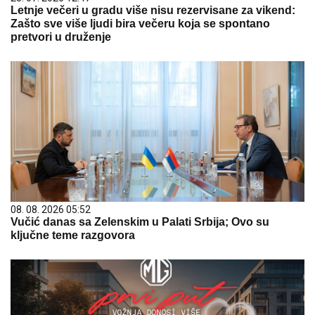
Letnje večeri u gradu više nisu rezervisane za vikend:
Zašto sve više ljudi bira večeru koja se spontano
pretvori u druženje
08. 08. 2026 05:52
Vučić danas sa Zelenskim u Palati Srbija; Ovo su
ključne teme razgovora