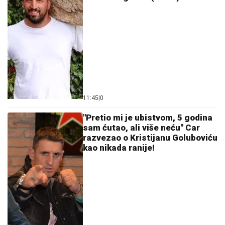
RIVAL SRBIJE DESETKOVAN:
Litvanija objavila
spisak, tu je i bivši igrač Crvene zvezde
"SMETALI SU MU MOJI IZLASCI"
Voditeljka Ana Radulović progovorila
o razvodu od pevača Mirčeta
Radulovića
(FOTO) DOK SVI BRUJE O RAZVODU,
SLOBA VASIĆ UHVAĆEN SA
STARLETOM
Isplivala zajednička
fotografija, zajedno ispod šatora
by Aklamator