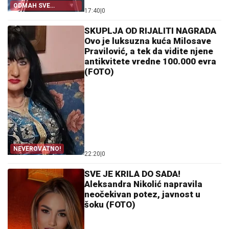
ODMAH SVE
17:40
|
0
OTKAZAO!
SKUPLJA OD RIJALITI NAGRADA
Ovo je luksuzna kuća Milosave
Pravilović, a tek da vidite njene
antikvitete vredne 100.000 evra
(FOTO)
NEVEROVATNO!
22:20
|
0
SVE JE KRILA DO SADA!
Aleksandra Nikolić napravila
neočekivan potez, javnost u
šoku (FOTO)