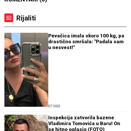
"DA TI UNIŠTIM I OVAJ BRAK, PA TE OTERAM U
DOM ZA MAJKE SA DECOM KOJE NEMAJU ZA
ŽIVOT" U
jeku pretnji ženi Slobe Radanovića, Ana
Nikolić se oglasila: "Ne govori ništa!"
BIVŠI FUDBALER JE OVAKO
INVESTIRAO ZARAĐENE MILIONE
Kupio staru kuću u Igalu i otvorio
restoran na Bojani, a evo šta je pripalo
bivšoj supruzi posle razvoda
Evo ko moli da uđe u "Elitu 10"! Bivši
učesnik razvezao jezik - Haos pred
novu sezonu